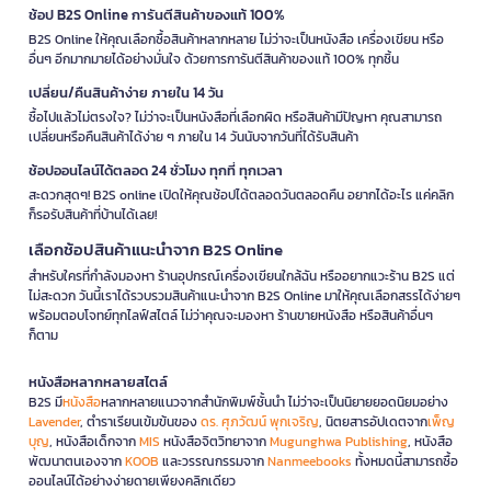
ช้อป B2S Online การันตีสินค้าของแท้ 100%
B2S Online ให้คุณเลือกซื้อสินค้าหลากหลาย ไม่ว่าจะเป็นหนังสือ เครื่องเขียน หรือ
อื่นๆ อีกมากมายได้อย่างมั่นใจ ด้วยการการันตีสินค้าของแท้ 100% ทุกชิ้น
เปลี่ยน/คืนสินค้าง่าย ภายใน 14 วัน
ซื้อไปแล้วไม่ตรงใจ? ไม่ว่าจะเป็นหนังสือที่เลือกผิด หรือสินค้ามีปัญหา คุณสามารถ
เปลี่ยนหรือคืนสินค้าได้ง่าย ๆ ภายใน 14 วันนับจากวันที่ได้รับสินค้า
ช้อปออนไลน์ได้ตลอด 24 ชั่วโมง ทุกที่ ทุกเวลา
สะดวกสุดๆ! B2S online เปิดให้คุณช้อปได้ตลอดวันตลอดคืน อยากได้อะไร แค่คลิก
ก็รอรับสินค้าที่บ้านได้เลย!
เลือกช้อปสินค้าแนะนำจาก B2S Online
สำหรับใครที่กำลังมองหา ร้านอุปกรณ์เครื่องเขียนใกล้ฉัน หรืออยากแวะร้าน B2S แต่
ไม่สะดวก วันนี้เราได้รวบรวมสินค้าแนะนำจาก B2S Online มาให้คุณเลือกสรรได้ง่ายๆ
พร้อมตอบโจทย์ทุกไลฟ์สไตล์ ไม่ว่าคุณจะมองหา ร้านขายหนังสือ หรือสินค้าอื่นๆ
ก็ตาม
หนังสือหลากหลายสไตล์
B2S มี
หนังสือ
หลากหลายแนวจากสำนักพิมพ์ชั้นนำ ไม่ว่าจะเป็นนิยายยอดนิยมอย่าง
Lavender
, ตำราเรียนเข้มข้นของ
ดร. ศุภวัฒน์ พุกเจริญ
, นิตยสารอัปเดตจาก
เพ็ญ
บุญ
, หนังสือเด็กจาก
MIS
หนังสือจิตวิทยาจาก
Mugunghwa Publishing
, หนังสือ
พัฒนาตนเองจาก
KOOB
และวรรณกรรมจาก
Nanmeebooks
ทั้งหมดนี้สามารถซื้อ
ออนไลน์ได้อย่างง่ายดายเพียงคลิกเดียว