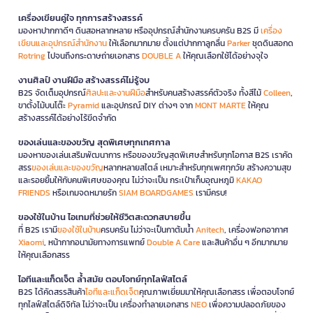
เครื่องเขียนคู่ใจ ทุกการสร้างสรรค์
มองหาปากกาดีๆ ดินสอหลากหลาย หรืออุปกรณ์สำนักงานครบครัน B2S มี
เครื่อง
เขียนและอุปกรณ์สำนักงาน
ให้เลือกมากมาย ตั้งแต่ปากกาลูกลื่น
Parker
ชุดดินสอกด
Rotring
ไปจนถึงกระดาษถ่ายเอกสาร
DOUBLE A
ให้คุณเลือกใช้ได้อย่างจุใจ
งานศิลป์ งานฝีมือ สร้างสรรค์ไม่รู้จบ
B2S จัดเต็มอุปกรณ์
ศิลปะและงานฝีมือ
สำหรับคนสร้างสรรค์ตัวจริง ทั้งสีไม้
Colleen
,
ขาตั้งไม้บนโต๊ะ
Pyramid
และอุปกรณ์ DIY ต่างๆ จาก
MONT MARTE
ให้คุณ
สร้างสรรค์ได้อย่างไร้ขีดจำกัด
ของเล่นและของขวัญ สุดพิเศษทุกเทศกาล
มองหาของเล่นเสริมพัฒนาการ หรือของขวัญสุดพิเศษสำหรับทุกโอกาส B2S เราคัด
สรร
ของเล่นและของขวัญ
หลากหลายสไตล์ เหมาะสำหรับทุกเพศทุกวัย สร้างความสุข
และรอยยิ้มให้กับคนพิเศษของคุณ ไม่ว่าจะเป็น กระเป๋าเก็บอุณหภูมิ
KAKAO
FRIENDS
หรือเกมจดหมายรัก
SIAM BOARDGAMES
เรามีครบ!
ของใช้ในบ้าน ไอเทมที่ช่วยให้ชีวิตสะดวกสบายขึ้น
ที่ B2S เรามี
ของใช้ในบ้าน
ครบครัน ไม่ว่าจะเป็นกาต้มน้ำ
Anitech
, เครื่องฟอกอากาศ
Xiaomi
, หน้ากากอนามัยทางการแพทย์
Double A Care
และสินค้าอื่น ๆ อีกมากมาย
ให้คุณเลือกสรร
ไอทีและแก็ดเจ็ต ล้ำสมัย ตอบโจทย์ทุกไลฟ์สไตล์
B2S ได้คัดสรรสินค้า
ไอทีและแก็ดเจ็ต
คุณภาพเยี่ยมมาให้คุณเลือกสรร เพื่อตอบโจทย์
ทุกไลฟ์สไตล์ดิจิทัล ไม่ว่าจะเป็น เครื่องทำลายเอกสาร
NEO
เพื่อความปลอดภัยของ