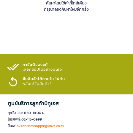
ค้นหาโดยใช้คำที่ใกล้เคียง
กรุณาลองค้นหาใหม่อีกครั้ง
การันตีของแท้
เลือกช้อปได้อย่างมั่นใจ​
คืนสินค้าได้ภายใน 14 วัน
หลังได้รับสินค้า*
ศูนย์บริการลูกค้าบีทูเอส
ทุกวัน เวลา 8.30-18.00 น.
โทรศัพท์: 02-115-0999
อีเมล:
b2sonlineshopping@b2s.co.th