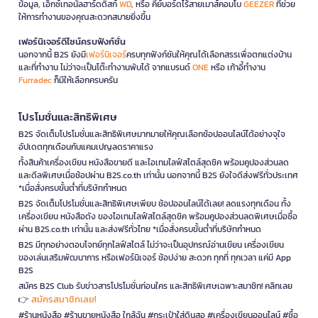
ข้อมูล, เอ็กซ์เทอนัลฮาร์ดดิสก์
WD
, หรือ คีย์บอร์ดไร้สายเมาส์คอมโบ
GEEZER
ที่ช่วย
ให้การทำงานของคุณสะดวกสบายยิ่งขึ้น
เฟอร์นิเจอร์ดีไซน์ครบฟังก์ชั่น
นอกจากนี้ B2S ยังมี
เฟอร์นิเจอร์
ครบทุกฟังก์ชันให้คุณได้เลือกสรรเพื่อตกแต่งบ้าน
และที่ทำงาน ไม่ว่าจะเป็นโต๊ะทำงานพับได้ จากแบรนด์
ONE
หรือ เก้าอี้ทำงาน
Furradec
ก็มีให้เลือกครบครัน
โปรโมชั่นและสิทธิพิเศษ
B2S จัดเต็มโปรโมชั่นและสิทธิพิเศษมากมายให้คุณเลือกช้อปออนไลน์ได้อย่างจุใจ
อัปเดตทุกเดือนกับแคมเปญลดราคาแรง
ทั้งสินค้าเครื่องเขียน หนังสือขายดี และไอเทมไลฟ์สไตล์สุดชิค พร้อมคูปองส่วนลด
และดีลพิเศษเมื่อช้อปผ่าน B2S.co.th เท่านั้น นอกจากนี้ B2S ยังใจดีส่งฟรีทั่วประเทศ
*เมื่อสั่งครบขั้นต่ำที่บริษัทกำหนด
B2S จัดเต็มโปรโมชั่นและสิทธิพิเศษเพียบ ช้อปออนไลน์ได้เลย! ลดแรงทุกเดือน ทั้ง
เครื่องเขียน หนังสือดัง ของไอเทมไลฟ์สไตล์สุดชิค พร้อมคูปองส่วนลดพิเศษเมื่อซื้อ
ผ่าน B2S.co.th เท่านั้น และส่งฟรีทั่วไทย *เมื่อสั่งครบขั้นต่ำที่บริษัทกำหนด
B2S มีทุกอย่างตอบโจทย์ทุกไลฟ์สไตล์ ไม่ว่าจะเป็นอุปกรณ์อ่านเขียน เครื่องเขียน
ของเล่นเสริมพัฒนาการ หรือเฟอร์นิเจอร์ ช้อปง่าย สะดวก ทุกที่ ทุกเวลา แค่มี App
B2S
สมัคร B2S Club รับข่าวสารโปรโมชั่นก่อนใคร และสิทธิพิเศษเฉพาะสมาชิก! คลิกเลย
สมัครสมาชิกเลย!
👉
#ร้านหนังสือ #ร้านขายหนังสือ ใกล้ฉัน #กระเป๋าใส่ดินสอ #เครื่องเขียนออนไลน์ #ซื้อ