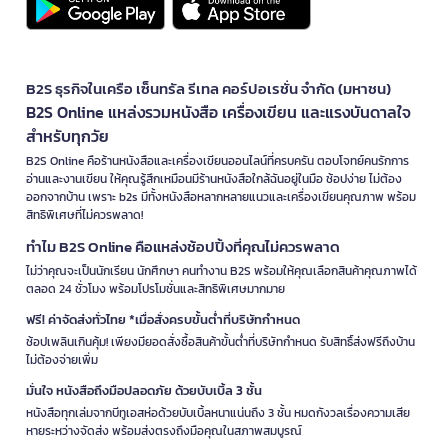
B2S ธุรกิจในเครือ เซ็นทรัล รีเทล คอร์ปอเรชั่น จำกัด (มหาชน)
B2S Online แหล่งรวมหนังสือ เครื่องเขียน และแรงบันดาลใจ
สำหรับทุกวัย
B2S Online คือร้านหนังสือและเครื่องเขียนออนไลน์ที่ครบครัน ตอบโจทย์คนรักการ
อ่านและงานเขียน ให้คุณรู้สึกเหมือนมีร้านหนังสือใกล้ฉันอยู่ในมือ ช้อปง่าย ไม่ต้อง
ออกจากบ้าน เพราะ b2s มีทั้งหนังสือหลากหลายแนวและเครื่องเขียนคุณภาพ พร้อม
สิทธิพิเศษที่ไม่ควรพลาด!
ทำไม B2S Online คือแหล่งช้อปปิ้งที่คุณไม่ควรพลาด
ไม่ว่าคุณจะเป็นนักเรียน นักศึกษา คนทำงาน B2S พร้อมให้คุณเลือกสินค้าคุณภาพได้
ตลอด 24 ชั่วโมง พร้อมโปรโมชั่นและสิทธิพิเศษมากมาย
ฟรี! ค่าจัดส่งทั่วไทย *เมื่อสั่งครบขั้นต่ำที่บริษัทกำหนด
ช้อปเพลินเกินคุ้ม! เพียงมียอดสั่งซื้อสินค้าขั้นต่ำที่บริษัทกำหนด รับสิทธิ์ส่งฟรีถึงบ้าน
ไม่ต้องจ่ายเพิ่ม
มั่นใจ หนังสือถึงมือปลอดภัย ด้วยบับเบิ้ล 3 ชั้น
หนังสือทุกเล่มจากบีทูเอสห่อด้วยบับเบิ้ลหนาแน่นถึง 3 ชั้น หมดกังวลเรื่องความเสีย
หายระหว่างจัดส่ง พร้อมส่งตรงถึงมือคุณในสภาพสมบูรณ์