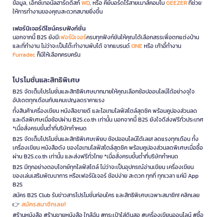
ข้อมูล, เอ็กซ์เทอนัลฮาร์ดดิสก์
WD
, หรือ คีย์บอร์ดไร้สายเมาส์คอมโบ
GEEZER
ที่ช่วย
ให้การทำงานของคุณสะดวกสบายยิ่งขึ้น
เฟอร์นิเจอร์ดีไซน์ครบฟังก์ชั่น
นอกจากนี้ B2S ยังมี
เฟอร์นิเจอร์
ครบทุกฟังก์ชันให้คุณได้เลือกสรรเพื่อตกแต่งบ้าน
และที่ทำงาน ไม่ว่าจะเป็นโต๊ะทำงานพับได้ จากแบรนด์
ONE
หรือ เก้าอี้ทำงาน
Furradec
ก็มีให้เลือกครบครัน
โปรโมชั่นและสิทธิพิเศษ
B2S จัดเต็มโปรโมชั่นและสิทธิพิเศษมากมายให้คุณเลือกช้อปออนไลน์ได้อย่างจุใจ
อัปเดตทุกเดือนกับแคมเปญลดราคาแรง
ทั้งสินค้าเครื่องเขียน หนังสือขายดี และไอเทมไลฟ์สไตล์สุดชิค พร้อมคูปองส่วนลด
และดีลพิเศษเมื่อช้อปผ่าน B2S.co.th เท่านั้น นอกจากนี้ B2S ยังใจดีส่งฟรีทั่วประเทศ
*เมื่อสั่งครบขั้นต่ำที่บริษัทกำหนด
B2S จัดเต็มโปรโมชั่นและสิทธิพิเศษเพียบ ช้อปออนไลน์ได้เลย! ลดแรงทุกเดือน ทั้ง
เครื่องเขียน หนังสือดัง ของไอเทมไลฟ์สไตล์สุดชิค พร้อมคูปองส่วนลดพิเศษเมื่อซื้อ
ผ่าน B2S.co.th เท่านั้น และส่งฟรีทั่วไทย *เมื่อสั่งครบขั้นต่ำที่บริษัทกำหนด
B2S มีทุกอย่างตอบโจทย์ทุกไลฟ์สไตล์ ไม่ว่าจะเป็นอุปกรณ์อ่านเขียน เครื่องเขียน
ของเล่นเสริมพัฒนาการ หรือเฟอร์นิเจอร์ ช้อปง่าย สะดวก ทุกที่ ทุกเวลา แค่มี App
B2S
สมัคร B2S Club รับข่าวสารโปรโมชั่นก่อนใคร และสิทธิพิเศษเฉพาะสมาชิก! คลิกเลย
สมัครสมาชิกเลย!
👉
#ร้านหนังสือ #ร้านขายหนังสือ ใกล้ฉัน #กระเป๋าใส่ดินสอ #เครื่องเขียนออนไลน์ #ซื้อ