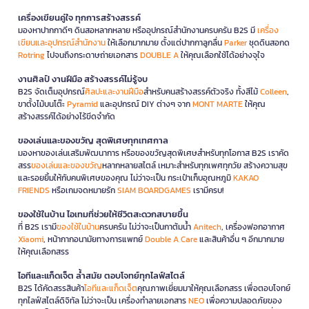
เครื่องเขียนคู่ใจ ทุกการสร้างสรรค์
มองหาปากกาดีๆ ดินสอหลากหลาย หรืออุปกรณ์สำนักงานครบครัน B2S มี
เครื่อง
เขียนและอุปกรณ์สำนักงาน
ให้เลือกมากมาย ตั้งแต่ปากกาลูกลื่น
Parker
ชุดดินสอกด
Rotring
ไปจนถึงกระดาษถ่ายเอกสาร
DOUBLE A
ให้คุณเลือกใช้ได้อย่างจุใจ
งานศิลป์ งานฝีมือ สร้างสรรค์ไม่รู้จบ
B2S จัดเต็มอุปกรณ์
ศิลปะและงานฝีมือ
สำหรับคนสร้างสรรค์ตัวจริง ทั้งสีไม้
Colleen
,
ขาตั้งไม้บนโต๊ะ
Pyramid
และอุปกรณ์ DIY ต่างๆ จาก
MONT MARTE
ให้คุณ
สร้างสรรค์ได้อย่างไร้ขีดจำกัด
ของเล่นและของขวัญ สุดพิเศษทุกเทศกาล
มองหาของเล่นเสริมพัฒนาการ หรือของขวัญสุดพิเศษสำหรับทุกโอกาส B2S เราคัด
สรร
ของเล่นและของขวัญ
หลากหลายสไตล์ เหมาะสำหรับทุกเพศทุกวัย สร้างความสุข
และรอยยิ้มให้กับคนพิเศษของคุณ ไม่ว่าจะเป็น กระเป๋าเก็บอุณหภูมิ
KAKAO
FRIENDS
หรือเกมจดหมายรัก
SIAM BOARDGAMES
เรามีครบ!
ของใช้ในบ้าน ไอเทมที่ช่วยให้ชีวิตสะดวกสบายขึ้น
ที่ B2S เรามี
ของใช้ในบ้าน
ครบครัน ไม่ว่าจะเป็นกาต้มน้ำ
Anitech
, เครื่องฟอกอากาศ
Xiaomi
, หน้ากากอนามัยทางการแพทย์
Double A Care
และสินค้าอื่น ๆ อีกมากมาย
ให้คุณเลือกสรร
ไอทีและแก็ดเจ็ต ล้ำสมัย ตอบโจทย์ทุกไลฟ์สไตล์
B2S ได้คัดสรรสินค้า
ไอทีและแก็ดเจ็ต
คุณภาพเยี่ยมมาให้คุณเลือกสรร เพื่อตอบโจทย์
ทุกไลฟ์สไตล์ดิจิทัล ไม่ว่าจะเป็น เครื่องทำลายเอกสาร
NEO
เพื่อความปลอดภัยของ