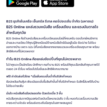
B2S ธุรกิจในเครือ เซ็นทรัล รีเทล คอร์ปอเรชั่น จำกัด (มหาชน)
B2S Online แหล่งรวมหนังสือ เครื่องเขียน และแรงบันดาลใจ
สำหรับทุกวัย
B2S Online คือร้านหนังสือและเครื่องเขียนออนไลน์ที่ครบครัน ตอบโจทย์คนรักการ
อ่านและงานเขียน ให้คุณรู้สึกเหมือนมีร้านหนังสือใกล้ฉันอยู่ในมือ ช้อปง่าย ไม่ต้อง
ออกจากบ้าน เพราะ b2s มีทั้งหนังสือหลากหลายแนวและเครื่องเขียนคุณภาพ พร้อม
สิทธิพิเศษที่ไม่ควรพลาด!
ทำไม B2S Online คือแหล่งช้อปปิ้งที่คุณไม่ควรพลาด
ไม่ว่าคุณจะเป็นนักเรียน นักศึกษา คนทำงาน B2S พร้อมให้คุณเลือกสินค้าคุณภาพได้
ตลอด 24 ชั่วโมง พร้อมโปรโมชั่นและสิทธิพิเศษมากมาย
ฟรี! ค่าจัดส่งทั่วไทย *เมื่อสั่งครบขั้นต่ำที่บริษัทกำหนด
ช้อปเพลินเกินคุ้ม! เพียงมียอดสั่งซื้อสินค้าขั้นต่ำที่บริษัทกำหนด รับสิทธิ์ส่งฟรีถึงบ้าน
ไม่ต้องจ่ายเพิ่ม
มั่นใจ หนังสือถึงมือปลอดภัย ด้วยบับเบิ้ล 3 ชั้น
หนังสือทุกเล่มจากบีทูเอสห่อด้วยบับเบิ้ลหนาแน่นถึง 3 ชั้น หมดกังวลเรื่องความเสีย
หายระหว่างจัดส่ง พร้อมส่งตรงถึงมือคุณในสภาพสมบูรณ์