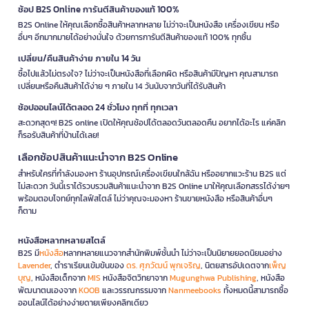
ช้อป B2S Online การันตีสินค้าของแท้ 100%
B2S Online ให้คุณเลือกซื้อสินค้าหลากหลาย ไม่ว่าจะเป็นหนังสือ เครื่องเขียน หรือ
อื่นๆ อีกมากมายได้อย่างมั่นใจ ด้วยการการันตีสินค้าของแท้ 100% ทุกชิ้น
เปลี่ยน/คืนสินค้าง่าย ภายใน 14 วัน
ซื้อไปแล้วไม่ตรงใจ? ไม่ว่าจะเป็นหนังสือที่เลือกผิด หรือสินค้ามีปัญหา คุณสามารถ
เปลี่ยนหรือคืนสินค้าได้ง่าย ๆ ภายใน 14 วันนับจากวันที่ได้รับสินค้า
ช้อปออนไลน์ได้ตลอด 24 ชั่วโมง ทุกที่ ทุกเวลา
สะดวกสุดๆ! B2S online เปิดให้คุณช้อปได้ตลอดวันตลอดคืน อยากได้อะไร แค่คลิก
ก็รอรับสินค้าที่บ้านได้เลย!
เลือกช้อปสินค้าแนะนำจาก B2S Online
สำหรับใครที่กำลังมองหา ร้านอุปกรณ์เครื่องเขียนใกล้ฉัน หรืออยากแวะร้าน B2S แต่
ไม่สะดวก วันนี้เราได้รวบรวมสินค้าแนะนำจาก B2S Online มาให้คุณเลือกสรรได้ง่ายๆ
พร้อมตอบโจทย์ทุกไลฟ์สไตล์ ไม่ว่าคุณจะมองหา ร้านขายหนังสือ หรือสินค้าอื่นๆ
ก็ตาม
หนังสือหลากหลายสไตล์
B2S มี
หนังสือ
หลากหลายแนวจากสำนักพิมพ์ชั้นนำ ไม่ว่าจะเป็นนิยายยอดนิยมอย่าง
Lavender
, ตำราเรียนเข้มข้นของ
ดร. ศุภวัฒน์ พุกเจริญ
, นิตยสารอัปเดตจาก
เพ็ญ
บุญ
, หนังสือเด็กจาก
MIS
หนังสือจิตวิทยาจาก
Mugunghwa Publishing
, หนังสือ
พัฒนาตนเองจาก
KOOB
และวรรณกรรมจาก
Nanmeebooks
ทั้งหมดนี้สามารถซื้อ
ออนไลน์ได้อย่างง่ายดายเพียงคลิกเดียว