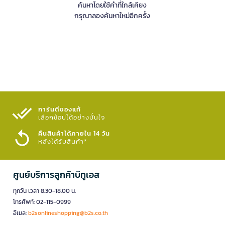
ค้นหาโดยใช้คำที่ใกล้เคียง
กรุณาลองค้นหาใหม่อีกครั้ง
การันตีของแท้
เลือกช้อปได้อย่างมั่นใจ​
คืนสินค้าได้ภายใน 14 วัน
หลังได้รับสินค้า*
ศูนย์บริการลูกค้าบีทูเอส
ทุกวัน เวลา 8.30-18.00 น.
โทรศัพท์: 02-115-0999
อีเมล:
b2sonlineshopping@b2s.co.th