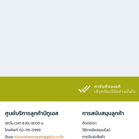
การันตีของแท้
เลือกช้อปได้อย่างมั่นใจ​
ศูนย์บริการลูกค้าบีทูเอส
การสนับสนุนลูกค้า
ทุกวัน เวลา 8.30-18.00 น.
ติดต่อเรา
โทรศัพท์: 02-115-0999
วิธีการช้อปออนไลน์
อีเมล:
b2sonlineshopping@b2s.co.th
การจัดส่งสินค้า