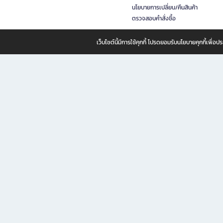
นโยบายการเปลี่ยน/คืนสินค้า
ตรวจสอบคำสั่งซื้อ
เว็บไซต์นี้มีการใช้คุกกี้ โปรดยอมรับนโยบายคุกกี้เพื่
B2S ธุรกิจในเครือ เซ็นทรัล รีเทล คอร์ปอเรชั่น จำกัด (มหาชน)
B2S Online แหล่งรวมหนังสือ เครื่องเขียน และแรงบันดาลใจสำหรับ
B2S Online คือร้านหนังสือและเครื่องเขียนออนไลน์ที่ครบครัน ตอบโจทย์คนรักการอ่านและงานเ
ทำไม B2S Online คือแหล่งช้อปปิ้งที่คุณไม่ควรพลาด
ไม่ว่าคุณจะเป็นนักเรียน นักศึกษา คนทำงาน B2S พร้อมให้คุณเลือกสินค้าคุณภาพได้ตลอด 24