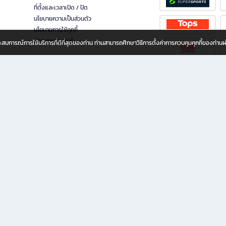
ที่ตั้งและเวลาเปิด / ปิด
นโยบายความเป็นส่วนตัว
นโยบายการใช้คุกกี้
นักลงทุนสัมพันธ์
อประสบการณ์การใช้บริการที่ดีที่สุดของท่าน ท่านสามารถศึกษาวิธีการตั้งค่าการควบคุมคุกกี้ของท่าน
ทุกวัย
ขียน ให้คุณรู้สึกเหมือนมีร้านหนังสือใกล้ฉันอยู่ในมือ ช้อปง่าย ไม่ต้องออกจากบ้าน เพราะ b2
 ชั่วโมง พร้อมโปรโมชั่นและสิทธิพิเศษมากมาย