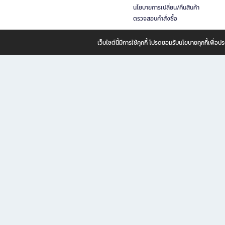
นโยบายการเปลี่ยน/คืนสินค้า
ตรวจสอบคำสั่งซื้อ
เว็บไซต์นี้มีการใช้คุกกี้ โปรดยอมรับนโยบายคุกกี้เพื่
B2S ธุรกิจในเครือ เซ็นทรัล รีเทล คอร์ปอเรชั่น จำกัด (มหาชน)
B2S Online แหล่งรวมหนังสือ เครื่องเขียน และแรงบันดาลใจสำหรับ
B2S Online คือร้านหนังสือและเครื่องเขียนออนไลน์ที่ครบครัน ตอบโจทย์คนรักการอ่านและงานเ
ทำไม B2S Online คือแหล่งช้อปปิ้งที่คุณไม่ควรพลาด
ไม่ว่าคุณจะเป็นนักเรียน นักศึกษา คนทำงาน B2S พร้อมให้คุณเลือกสินค้าคุณภาพได้ตลอด 24