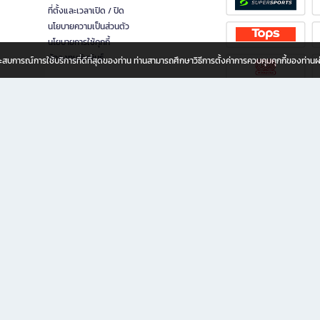
ที่ตั้งและเวลาเปิด / ปิด
นโยบายความเป็นส่วนตัว
นโยบายการใช้คุกกี้
นักลงทุนสัมพันธ์
อประสบการณ์การใช้บริการที่ดีที่สุดของท่าน ท่านสามารถศึกษาวิธีการตั้งค่าการควบคุมคุกกี้ของท่าน
ทุกวัย
ขียน ให้คุณรู้สึกเหมือนมีร้านหนังสือใกล้ฉันอยู่ในมือ ช้อปง่าย ไม่ต้องออกจากบ้าน เพราะ b2
 ชั่วโมง พร้อมโปรโมชั่นและสิทธิพิเศษมากมาย