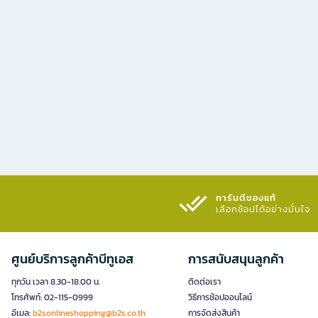
การันตีของแท้
เลือกช้อปได้อย่างมั่นใจ​
ศูนย์บริการลูกค้าบีทูเอส
การสนับสนุนลูกค้า
ทุกวัน เวลา 8.30-18.00 น.
ติดต่อเรา
โทรศัพท์: 02-115-0999
วิธีการช้อปออนไลน์
อีเมล:
b2sonlineshopping@b2s.co.th
การจัดส่งสินค้า