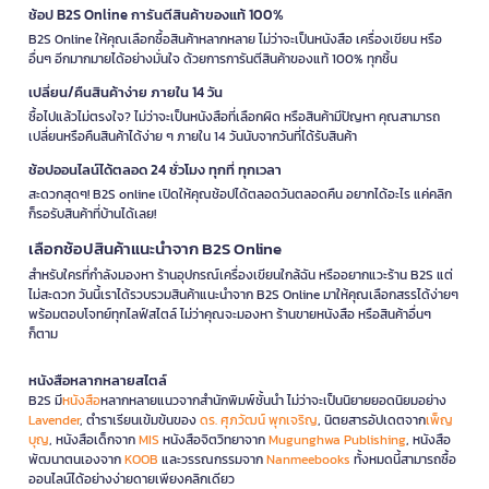
ช้อป B2S Online การันตีสินค้าของแท้ 100%
B2S Online ให้คุณเลือกซื้อสินค้าหลากหลาย ไม่ว่าจะเป็นหนังสือ เครื่องเขียน หรือ
อื่นๆ อีกมากมายได้อย่างมั่นใจ ด้วยการการันตีสินค้าของแท้ 100% ทุกชิ้น
เปลี่ยน/คืนสินค้าง่าย ภายใน 14 วัน
ซื้อไปแล้วไม่ตรงใจ? ไม่ว่าจะเป็นหนังสือที่เลือกผิด หรือสินค้ามีปัญหา คุณสามารถ
เปลี่ยนหรือคืนสินค้าได้ง่าย ๆ ภายใน 14 วันนับจากวันที่ได้รับสินค้า
ช้อปออนไลน์ได้ตลอด 24 ชั่วโมง ทุกที่ ทุกเวลา
สะดวกสุดๆ! B2S online เปิดให้คุณช้อปได้ตลอดวันตลอดคืน อยากได้อะไร แค่คลิก
ก็รอรับสินค้าที่บ้านได้เลย!
เลือกช้อปสินค้าแนะนำจาก B2S Online
สำหรับใครที่กำลังมองหา ร้านอุปกรณ์เครื่องเขียนใกล้ฉัน หรืออยากแวะร้าน B2S แต่
ไม่สะดวก วันนี้เราได้รวบรวมสินค้าแนะนำจาก B2S Online มาให้คุณเลือกสรรได้ง่ายๆ
พร้อมตอบโจทย์ทุกไลฟ์สไตล์ ไม่ว่าคุณจะมองหา ร้านขายหนังสือ หรือสินค้าอื่นๆ
ก็ตาม
หนังสือหลากหลายสไตล์
B2S มี
หนังสือ
หลากหลายแนวจากสำนักพิมพ์ชั้นนำ ไม่ว่าจะเป็นนิยายยอดนิยมอย่าง
Lavender
, ตำราเรียนเข้มข้นของ
ดร. ศุภวัฒน์ พุกเจริญ
, นิตยสารอัปเดตจาก
เพ็ญ
บุญ
, หนังสือเด็กจาก
MIS
หนังสือจิตวิทยาจาก
Mugunghwa Publishing
, หนังสือ
พัฒนาตนเองจาก
KOOB
และวรรณกรรมจาก
Nanmeebooks
ทั้งหมดนี้สามารถซื้อ
ออนไลน์ได้อย่างง่ายดายเพียงคลิกเดียว