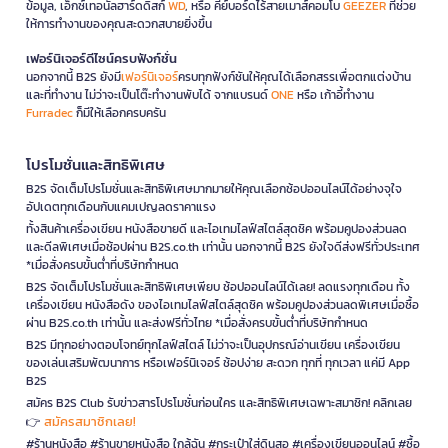
ข้อมูล, เอ็กซ์เทอนัลฮาร์ดดิสก์
WD
, หรือ คีย์บอร์ดไร้สายเมาส์คอมโบ
GEEZER
ที่ช่วย
ให้การทำงานของคุณสะดวกสบายยิ่งขึ้น
เฟอร์นิเจอร์ดีไซน์ครบฟังก์ชั่น
นอกจากนี้ B2S ยังมี
เฟอร์นิเจอร์
ครบทุกฟังก์ชันให้คุณได้เลือกสรรเพื่อตกแต่งบ้าน
และที่ทำงาน ไม่ว่าจะเป็นโต๊ะทำงานพับได้ จากแบรนด์
ONE
หรือ เก้าอี้ทำงาน
Furradec
ก็มีให้เลือกครบครัน
โปรโมชั่นและสิทธิพิเศษ
B2S จัดเต็มโปรโมชั่นและสิทธิพิเศษมากมายให้คุณเลือกช้อปออนไลน์ได้อย่างจุใจ
อัปเดตทุกเดือนกับแคมเปญลดราคาแรง
ทั้งสินค้าเครื่องเขียน หนังสือขายดี และไอเทมไลฟ์สไตล์สุดชิค พร้อมคูปองส่วนลด
และดีลพิเศษเมื่อช้อปผ่าน B2S.co.th เท่านั้น นอกจากนี้ B2S ยังใจดีส่งฟรีทั่วประเทศ
*เมื่อสั่งครบขั้นต่ำที่บริษัทกำหนด
B2S จัดเต็มโปรโมชั่นและสิทธิพิเศษเพียบ ช้อปออนไลน์ได้เลย! ลดแรงทุกเดือน ทั้ง
เครื่องเขียน หนังสือดัง ของไอเทมไลฟ์สไตล์สุดชิค พร้อมคูปองส่วนลดพิเศษเมื่อซื้อ
ผ่าน B2S.co.th เท่านั้น และส่งฟรีทั่วไทย *เมื่อสั่งครบขั้นต่ำที่บริษัทกำหนด
B2S มีทุกอย่างตอบโจทย์ทุกไลฟ์สไตล์ ไม่ว่าจะเป็นอุปกรณ์อ่านเขียน เครื่องเขียน
ของเล่นเสริมพัฒนาการ หรือเฟอร์นิเจอร์ ช้อปง่าย สะดวก ทุกที่ ทุกเวลา แค่มี App
B2S
สมัคร B2S Club รับข่าวสารโปรโมชั่นก่อนใคร และสิทธิพิเศษเฉพาะสมาชิก! คลิกเลย
สมัครสมาชิกเลย!
👉
#ร้านหนังสือ #ร้านขายหนังสือ ใกล้ฉัน #กระเป๋าใส่ดินสอ #เครื่องเขียนออนไลน์ #ซื้อ