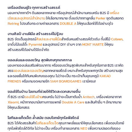
เครื่องเขียนคู่ใจ ทุกการสร้างสรรค์
มองหาปากกาดีๆ ดินสอหลากหลาย หรืออุปกรณ์สำนักงานครบครัน B2S มี
เครื่อง
เขียนและอุปกรณ์สำนักงาน
ให้เลือกมากมาย ตั้งแต่ปากกาลูกลื่น
Parker
ชุดดินสอกด
Rotring
ไปจนถึงกระดาษถ่ายเอกสาร
DOUBLE A
ให้คุณเลือกใช้ได้อย่างจุใจ
งานศิลป์ งานฝีมือ สร้างสรรค์ไม่รู้จบ
B2S จัดเต็มอุปกรณ์
ศิลปะและงานฝีมือ
สำหรับคนสร้างสรรค์ตัวจริง ทั้งสีไม้
Colleen
,
ขาตั้งไม้บนโต๊ะ
Pyramid
และอุปกรณ์ DIY ต่างๆ จาก
MONT MARTE
ให้คุณ
สร้างสรรค์ได้อย่างไร้ขีดจำกัด
ของเล่นและของขวัญ สุดพิเศษทุกเทศกาล
มองหาของเล่นเสริมพัฒนาการ หรือของขวัญสุดพิเศษสำหรับทุกโอกาส B2S เราคัด
สรร
ของเล่นและของขวัญ
หลากหลายสไตล์ เหมาะสำหรับทุกเพศทุกวัย สร้างความสุข
และรอยยิ้มให้กับคนพิเศษของคุณ ไม่ว่าจะเป็น กระเป๋าเก็บอุณหภูมิ
KAKAO
FRIENDS
หรือเกมจดหมายรัก
SIAM BOARDGAMES
เรามีครบ!
ของใช้ในบ้าน ไอเทมที่ช่วยให้ชีวิตสะดวกสบายขึ้น
ที่ B2S เรามี
ของใช้ในบ้าน
ครบครัน ไม่ว่าจะเป็นกาต้มน้ำ
Anitech
, เครื่องฟอกอากาศ
Xiaomi
, หน้ากากอนามัยทางการแพทย์
Double A Care
และสินค้าอื่น ๆ อีกมากมาย
ให้คุณเลือกสรร
ไอทีและแก็ดเจ็ต ล้ำสมัย ตอบโจทย์ทุกไลฟ์สไตล์
B2S ได้คัดสรรสินค้า
ไอทีและแก็ดเจ็ต
คุณภาพเยี่ยมมาให้คุณเลือกสรร เพื่อตอบโจทย์
ทุกไลฟ์สไตล์ดิจิทัล ไม่ว่าจะเป็น เครื่องทำลายเอกสาร
NEO
เพื่อความปลอดภัยของ