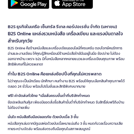
B2S ธุรกิจในเครือ เซ็นทรัล รีเทล คอร์ปอเรชั่น จำกัด (มหาชน)
B2S Online แหล่งรวมหนังสือ เครื่องเขียน และแรงบันดาลใจ
สำหรับทุกวัย
B2S Online คือร้านหนังสือและเครื่องเขียนออนไลน์ที่ครบครัน ตอบโจทย์คนรักการ
อ่านและงานเขียน ให้คุณรู้สึกเหมือนมีร้านหนังสือใกล้ฉันอยู่ในมือ ช้อปง่าย ไม่ต้อง
ออกจากบ้าน เพราะ b2s มีทั้งหนังสือหลากหลายแนวและเครื่องเขียนคุณภาพ พร้อม
สิทธิพิเศษที่ไม่ควรพลาด!
ทำไม B2S Online คือแหล่งช้อปปิ้งที่คุณไม่ควรพลาด
ไม่ว่าคุณจะเป็นนักเรียน นักศึกษา คนทำงาน B2S พร้อมให้คุณเลือกสินค้าคุณภาพได้
ตลอด 24 ชั่วโมง พร้อมโปรโมชั่นและสิทธิพิเศษมากมาย
ฟรี! ค่าจัดส่งทั่วไทย *เมื่อสั่งครบขั้นต่ำที่บริษัทกำหนด
ช้อปเพลินเกินคุ้ม! เพียงมียอดสั่งซื้อสินค้าขั้นต่ำที่บริษัทกำหนด รับสิทธิ์ส่งฟรีถึงบ้าน
ไม่ต้องจ่ายเพิ่ม
มั่นใจ หนังสือถึงมือปลอดภัย ด้วยบับเบิ้ล 3 ชั้น
หนังสือทุกเล่มจากบีทูเอสห่อด้วยบับเบิ้ลหนาแน่นถึง 3 ชั้น หมดกังวลเรื่องความเสีย
หายระหว่างจัดส่ง พร้อมส่งตรงถึงมือคุณในสภาพสมบูรณ์