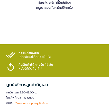
ค้นหาโดยใช้คำที่ใกล้เคียง
กรุณาลองค้นหาใหม่อีกครั้ง
การันตีของแท้
เลือกช้อปได้อย่างมั่นใจ​
คืนสินค้าได้ภายใน 14 วัน
หลังได้รับสินค้า*
ศูนย์บริการลูกค้าบีทูเอส
ทุกวัน เวลา 8.30-18.00 น.
โทรศัพท์: 02-115-0999
อีเมล:
b2sonlineshopping@b2s.co.th