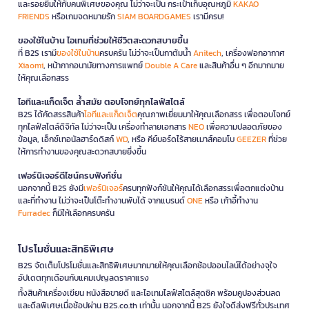
และรอยยิ้มให้กับคนพิเศษของคุณ ไม่ว่าจะเป็น กระเป๋าเก็บอุณหภูมิ
KAKAO
FRIENDS
หรือเกมจดหมายรัก
SIAM BOARDGAMES
เรามีครบ!
ของใช้ในบ้าน ไอเทมที่ช่วยให้ชีวิตสะดวกสบายขึ้น
ที่ B2S เรามี
ของใช้ในบ้าน
ครบครัน ไม่ว่าจะเป็นกาต้มน้ำ
Anitech
, เครื่องฟอกอากาศ
Xiaomi
, หน้ากากอนามัยทางการแพทย์
Double A Care
และสินค้าอื่น ๆ อีกมากมาย
ให้คุณเลือกสรร
ไอทีและแก็ดเจ็ต ล้ำสมัย ตอบโจทย์ทุกไลฟ์สไตล์
B2S ได้คัดสรรสินค้า
ไอทีและแก็ดเจ็ต
คุณภาพเยี่ยมมาให้คุณเลือกสรร เพื่อตอบโจทย์
ทุกไลฟ์สไตล์ดิจิทัล ไม่ว่าจะเป็น เครื่องทำลายเอกสาร
NEO
เพื่อความปลอดภัยของ
ข้อมูล, เอ็กซ์เทอนัลฮาร์ดดิสก์
WD
, หรือ คีย์บอร์ดไร้สายเมาส์คอมโบ
GEEZER
ที่ช่วย
ให้การทำงานของคุณสะดวกสบายยิ่งขึ้น
เฟอร์นิเจอร์ดีไซน์ครบฟังก์ชั่น
นอกจากนี้ B2S ยังมี
เฟอร์นิเจอร์
ครบทุกฟังก์ชันให้คุณได้เลือกสรรเพื่อตกแต่งบ้าน
และที่ทำงาน ไม่ว่าจะเป็นโต๊ะทำงานพับได้ จากแบรนด์
ONE
หรือ เก้าอี้ทำงาน
Furradec
ก็มีให้เลือกครบครัน
โปรโมชั่นและสิทธิพิเศษ
B2S จัดเต็มโปรโมชั่นและสิทธิพิเศษมากมายให้คุณเลือกช้อปออนไลน์ได้อย่างจุใจ
อัปเดตทุกเดือนกับแคมเปญลดราคาแรง
ทั้งสินค้าเครื่องเขียน หนังสือขายดี และไอเทมไลฟ์สไตล์สุดชิค พร้อมคูปองส่วนลด
และดีลพิเศษเมื่อช้อปผ่าน B2S.co.th เท่านั้น นอกจากนี้ B2S ยังใจดีส่งฟรีทั่วประเทศ