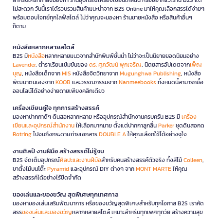
ไม่สะดวก วันนี้เราได้รวบรวมสินค้าแนะนำจาก B2S Online มาให้คุณเลือกสรรได้ง่ายๆ
พร้อมตอบโจทย์ทุกไลฟ์สไตล์ ไม่ว่าคุณจะมองหา ร้านขายหนังสือ หรือสินค้าอื่นๆ
ก็ตาม
หนังสือหลากหลายสไตล์
B2S มี
หนังสือ
หลากหลายแนวจากสำนักพิมพ์ชั้นนำ ไม่ว่าจะเป็นนิยายยอดนิยมอย่าง
Lavender
, ตำราเรียนเข้มข้นของ
ดร. ศุภวัฒน์ พุกเจริญ
, นิตยสารอัปเดตจาก
เพ็ญ
บุญ
, หนังสือเด็กจาก
MIS
หนังสือจิตวิทยาจาก
Mugunghwa Publishing
, หนังสือ
พัฒนาตนเองจาก
KOOB
และวรรณกรรมจาก
Nanmeebooks
ทั้งหมดนี้สามารถซื้อ
ออนไลน์ได้อย่างง่ายดายเพียงคลิกเดียว
เครื่องเขียนคู่ใจ ทุกการสร้างสรรค์
มองหาปากกาดีๆ ดินสอหลากหลาย หรืออุปกรณ์สำนักงานครบครัน B2S มี
เครื่อง
เขียนและอุปกรณ์สำนักงาน
ให้เลือกมากมาย ตั้งแต่ปากกาลูกลื่น
Parker
ชุดดินสอกด
Rotring
ไปจนถึงกระดาษถ่ายเอกสาร
DOUBLE A
ให้คุณเลือกใช้ได้อย่างจุใจ
งานศิลป์ งานฝีมือ สร้างสรรค์ไม่รู้จบ
B2S จัดเต็มอุปกรณ์
ศิลปะและงานฝีมือ
สำหรับคนสร้างสรรค์ตัวจริง ทั้งสีไม้
Colleen
,
ขาตั้งไม้บนโต๊ะ
Pyramid
และอุปกรณ์ DIY ต่างๆ จาก
MONT MARTE
ให้คุณ
สร้างสรรค์ได้อย่างไร้ขีดจำกัด
ของเล่นและของขวัญ สุดพิเศษทุกเทศกาล
มองหาของเล่นเสริมพัฒนาการ หรือของขวัญสุดพิเศษสำหรับทุกโอกาส B2S เราคัด
สรร
ของเล่นและของขวัญ
หลากหลายสไตล์ เหมาะสำหรับทุกเพศทุกวัย สร้างความสุข