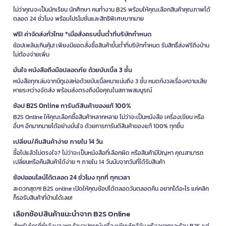
ไม่ว่าคุณจะเป็นนักเรียน นักศึกษา คนทำงาน B2S พร้อมให้คุณเลือกสินค้าคุณภาพได้
ตลอด 24 ชั่วโมง พร้อมโปรโมชั่นและสิทธิพิเศษมากมาย
ฟรี! ค่าจัดส่งทั่วไทย *เมื่อสั่งครบขั้นต่ำที่บริษัทกำหนด
ช้อปเพลินเกินคุ้ม! เพียงมียอดสั่งซื้อสินค้าขั้นต่ำที่บริษัทกำหนด รับสิทธิ์ส่งฟรีถึงบ้าน
ไม่ต้องจ่ายเพิ่ม
มั่นใจ หนังสือถึงมือปลอดภัย ด้วยบับเบิ้ล 3 ชั้น
หนังสือทุกเล่มจากบีทูเอสห่อด้วยบับเบิ้ลหนาแน่นถึง 3 ชั้น หมดกังวลเรื่องความเสีย
หายระหว่างจัดส่ง พร้อมส่งตรงถึงมือคุณในสภาพสมบูรณ์
ช้อป B2S Online การันตีสินค้าของแท้ 100%
B2S Online ให้คุณเลือกซื้อสินค้าหลากหลาย ไม่ว่าจะเป็นหนังสือ เครื่องเขียน หรือ
อื่นๆ อีกมากมายได้อย่างมั่นใจ ด้วยการการันตีสินค้าของแท้ 100% ทุกชิ้น
เปลี่ยน/คืนสินค้าง่าย ภายใน 14 วัน
ซื้อไปแล้วไม่ตรงใจ? ไม่ว่าจะเป็นหนังสือที่เลือกผิด หรือสินค้ามีปัญหา คุณสามารถ
เปลี่ยนหรือคืนสินค้าได้ง่าย ๆ ภายใน 14 วันนับจากวันที่ได้รับสินค้า
ช้อปออนไลน์ได้ตลอด 24 ชั่วโมง ทุกที่ ทุกเวลา
สะดวกสุดๆ! B2S online เปิดให้คุณช้อปได้ตลอดวันตลอดคืน อยากได้อะไร แค่คลิก
ก็รอรับสินค้าที่บ้านได้เลย!
เลือกช้อปสินค้าแนะนำจาก B2S Online
สำหรับใครที่กำลังมองหา ร้านอุปกรณ์เครื่องเขียนใกล้ฉัน หรืออยากแวะร้าน B2S แต่