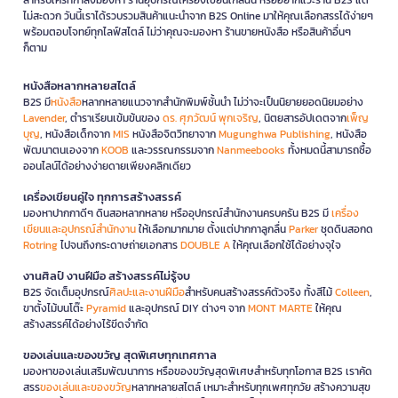
ไม่สะดวก วันนี้เราได้รวบรวมสินค้าแนะนำจาก B2S Online มาให้คุณเลือกสรรได้ง่ายๆ
พร้อมตอบโจทย์ทุกไลฟ์สไตล์ ไม่ว่าคุณจะมองหา ร้านขายหนังสือ หรือสินค้าอื่นๆ
ก็ตาม
หนังสือหลากหลายสไตล์
B2S มี
หนังสือ
หลากหลายแนวจากสำนักพิมพ์ชั้นนำ ไม่ว่าจะเป็นนิยายยอดนิยมอย่าง
Lavender
, ตำราเรียนเข้มข้นของ
ดร. ศุภวัฒน์ พุกเจริญ
, นิตยสารอัปเดตจาก
เพ็ญ
บุญ
, หนังสือเด็กจาก
MIS
หนังสือจิตวิทยาจาก
Mugunghwa Publishing
, หนังสือ
พัฒนาตนเองจาก
KOOB
และวรรณกรรมจาก
Nanmeebooks
ทั้งหมดนี้สามารถซื้อ
ออนไลน์ได้อย่างง่ายดายเพียงคลิกเดียว
เครื่องเขียนคู่ใจ ทุกการสร้างสรรค์
มองหาปากกาดีๆ ดินสอหลากหลาย หรืออุปกรณ์สำนักงานครบครัน B2S มี
เครื่อง
เขียนและอุปกรณ์สำนักงาน
ให้เลือกมากมาย ตั้งแต่ปากกาลูกลื่น
Parker
ชุดดินสอกด
Rotring
ไปจนถึงกระดาษถ่ายเอกสาร
DOUBLE A
ให้คุณเลือกใช้ได้อย่างจุใจ
งานศิลป์ งานฝีมือ สร้างสรรค์ไม่รู้จบ
B2S จัดเต็มอุปกรณ์
ศิลปะและงานฝีมือ
สำหรับคนสร้างสรรค์ตัวจริง ทั้งสีไม้
Colleen
,
ขาตั้งไม้บนโต๊ะ
Pyramid
และอุปกรณ์ DIY ต่างๆ จาก
MONT MARTE
ให้คุณ
สร้างสรรค์ได้อย่างไร้ขีดจำกัด
ของเล่นและของขวัญ สุดพิเศษทุกเทศกาล
มองหาของเล่นเสริมพัฒนาการ หรือของขวัญสุดพิเศษสำหรับทุกโอกาส B2S เราคัด
สรร
ของเล่นและของขวัญ
หลากหลายสไตล์ เหมาะสำหรับทุกเพศทุกวัย สร้างความสุข