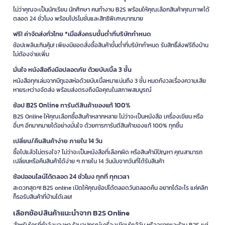
ไม่ว่าคุณจะเป็นนักเรียน นักศึกษา คนทำงาน B2S พร้อมให้คุณเลือกสินค้าคุณภาพได้
ตลอด 24 ชั่วโมง พร้อมโปรโมชั่นและสิทธิพิเศษมากมาย
ฟรี! ค่าจัดส่งทั่วไทย *เมื่อสั่งครบขั้นต่ำที่บริษัทกำหนด
ช้อปเพลินเกินคุ้ม! เพียงมียอดสั่งซื้อสินค้าขั้นต่ำที่บริษัทกำหนด รับสิทธิ์ส่งฟรีถึงบ้าน
ไม่ต้องจ่ายเพิ่ม
มั่นใจ หนังสือถึงมือปลอดภัย ด้วยบับเบิ้ล 3 ชั้น
หนังสือทุกเล่มจากบีทูเอสห่อด้วยบับเบิ้ลหนาแน่นถึง 3 ชั้น หมดกังวลเรื่องความเสีย
หายระหว่างจัดส่ง พร้อมส่งตรงถึงมือคุณในสภาพสมบูรณ์
ช้อป B2S Online การันตีสินค้าของแท้ 100%
B2S Online ให้คุณเลือกซื้อสินค้าหลากหลาย ไม่ว่าจะเป็นหนังสือ เครื่องเขียน หรือ
อื่นๆ อีกมากมายได้อย่างมั่นใจ ด้วยการการันตีสินค้าของแท้ 100% ทุกชิ้น
เปลี่ยน/คืนสินค้าง่าย ภายใน 14 วัน
ซื้อไปแล้วไม่ตรงใจ? ไม่ว่าจะเป็นหนังสือที่เลือกผิด หรือสินค้ามีปัญหา คุณสามารถ
เปลี่ยนหรือคืนสินค้าได้ง่าย ๆ ภายใน 14 วันนับจากวันที่ได้รับสินค้า
ช้อปออนไลน์ได้ตลอด 24 ชั่วโมง ทุกที่ ทุกเวลา
สะดวกสุดๆ! B2S online เปิดให้คุณช้อปได้ตลอดวันตลอดคืน อยากได้อะไร แค่คลิก
ก็รอรับสินค้าที่บ้านได้เลย!
เลือกช้อปสินค้าแนะนำจาก B2S Online
สำหรับใครที่กำลังมองหา ร้านอุปกรณ์เครื่องเขียนใกล้ฉัน หรืออยากแวะร้าน B2S แต่