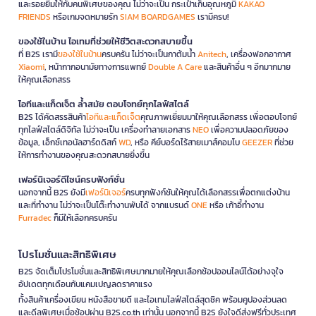
และรอยยิ้มให้กับคนพิเศษของคุณ ไม่ว่าจะเป็น กระเป๋าเก็บอุณหภูมิ
KAKAO
FRIENDS
หรือเกมจดหมายรัก
SIAM BOARDGAMES
เรามีครบ!
ของใช้ในบ้าน ไอเทมที่ช่วยให้ชีวิตสะดวกสบายขึ้น
ที่ B2S เรามี
ของใช้ในบ้าน
ครบครัน ไม่ว่าจะเป็นกาต้มน้ำ
Anitech
, เครื่องฟอกอากาศ
Xiaomi
, หน้ากากอนามัยทางการแพทย์
Double A Care
และสินค้าอื่น ๆ อีกมากมาย
ให้คุณเลือกสรร
ไอทีและแก็ดเจ็ต ล้ำสมัย ตอบโจทย์ทุกไลฟ์สไตล์
B2S ได้คัดสรรสินค้า
ไอทีและแก็ดเจ็ต
คุณภาพเยี่ยมมาให้คุณเลือกสรร เพื่อตอบโจทย์
ทุกไลฟ์สไตล์ดิจิทัล ไม่ว่าจะเป็น เครื่องทำลายเอกสาร
NEO
เพื่อความปลอดภัยของ
ข้อมูล, เอ็กซ์เทอนัลฮาร์ดดิสก์
WD
, หรือ คีย์บอร์ดไร้สายเมาส์คอมโบ
GEEZER
ที่ช่วย
ให้การทำงานของคุณสะดวกสบายยิ่งขึ้น
เฟอร์นิเจอร์ดีไซน์ครบฟังก์ชั่น
นอกจากนี้ B2S ยังมี
เฟอร์นิเจอร์
ครบทุกฟังก์ชันให้คุณได้เลือกสรรเพื่อตกแต่งบ้าน
และที่ทำงาน ไม่ว่าจะเป็นโต๊ะทำงานพับได้ จากแบรนด์
ONE
หรือ เก้าอี้ทำงาน
Furradec
ก็มีให้เลือกครบครัน
โปรโมชั่นและสิทธิพิเศษ
B2S จัดเต็มโปรโมชั่นและสิทธิพิเศษมากมายให้คุณเลือกช้อปออนไลน์ได้อย่างจุใจ
อัปเดตทุกเดือนกับแคมเปญลดราคาแรง
ทั้งสินค้าเครื่องเขียน หนังสือขายดี และไอเทมไลฟ์สไตล์สุดชิค พร้อมคูปองส่วนลด
และดีลพิเศษเมื่อช้อปผ่าน B2S.co.th เท่านั้น นอกจากนี้ B2S ยังใจดีส่งฟรีทั่วประเทศ