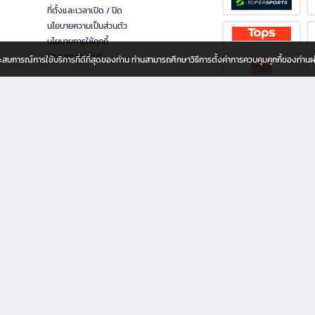
ที่ตั้งและเวลาเปิด / ปิด
นโยบายความเป็นส่วนตัว
นโยบายการใช้คุกกี้
นักลงทุนสัมพันธ์
อประสบการณ์การใช้บริการที่ดีที่สุดของท่าน ท่านสามารถศึกษาวิธีการตั้งค่าการควบคุมคุกกี้ของท่าน
ทุกวัย
ขียน ให้คุณรู้สึกเหมือนมีร้านหนังสือใกล้ฉันอยู่ในมือ ช้อปง่าย ไม่ต้องออกจากบ้าน เพราะ b2
 ชั่วโมง พร้อมโปรโมชั่นและสิทธิพิเศษมากมาย