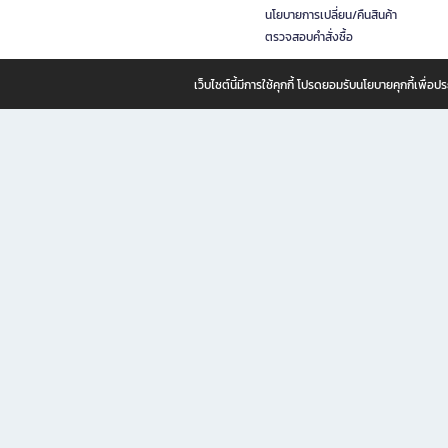
นโยบายการเปลี่ยน/คืนสินค้า
ตรวจสอบคำสั่งซื้อ
เว็บไซต์นี้มีการใช้คุกกี้ โปรดยอมรับนโยบายคุกกี้เพื่
B2S ธุรกิจในเครือ เซ็นทรัล รีเทล คอร์ปอเรชั่น จำกัด (มหาชน)
B2S Online แหล่งรวมหนังสือ เครื่องเขียน และแรงบันดาลใจสำหรับ
B2S Online คือร้านหนังสือและเครื่องเขียนออนไลน์ที่ครบครัน ตอบโจทย์คนรักการอ่านและงานเ
ทำไม B2S Online คือแหล่งช้อปปิ้งที่คุณไม่ควรพลาด
ไม่ว่าคุณจะเป็นนักเรียน นักศึกษา คนทำงาน B2S พร้อมให้คุณเลือกสินค้าคุณภาพได้ตลอด 24