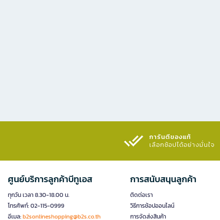
การันตีของแท้
เลือกช้อปได้อย่างมั่นใจ​
ศูนย์บริการลูกค้าบีทูเอส
การสนับสนุนลูกค้า
ทุกวัน เวลา 8.30-18.00 น.
ติดต่อเรา
โทรศัพท์: 02-115-0999
วิธีการช้อปออนไลน์
อีเมล:
b2sonlineshopping@b2s.co.th
การจัดส่งสินค้า