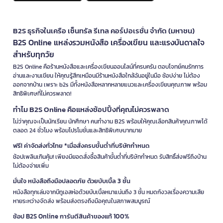
B2S ธุรกิจในเครือ เซ็นทรัล รีเทล คอร์ปอเรชั่น จำกัด (มหาชน)
B2S Online แหล่งรวมหนังสือ เครื่องเขียน และแรงบันดาลใจ
สำหรับทุกวัย
B2S Online คือร้านหนังสือและเครื่องเขียนออนไลน์ที่ครบครัน ตอบโจทย์คนรักการ
อ่านและงานเขียน ให้คุณรู้สึกเหมือนมีร้านหนังสือใกล้ฉันอยู่ในมือ ช้อปง่าย ไม่ต้อง
ออกจากบ้าน เพราะ b2s มีทั้งหนังสือหลากหลายแนวและเครื่องเขียนคุณภาพ พร้อม
สิทธิพิเศษที่ไม่ควรพลาด!
ทำไม B2S Online คือแหล่งช้อปปิ้งที่คุณไม่ควรพลาด
ไม่ว่าคุณจะเป็นนักเรียน นักศึกษา คนทำงาน B2S พร้อมให้คุณเลือกสินค้าคุณภาพได้
ตลอด 24 ชั่วโมง พร้อมโปรโมชั่นและสิทธิพิเศษมากมาย
ฟรี! ค่าจัดส่งทั่วไทย *เมื่อสั่งครบขั้นต่ำที่บริษัทกำหนด
ช้อปเพลินเกินคุ้ม! เพียงมียอดสั่งซื้อสินค้าขั้นต่ำที่บริษัทกำหนด รับสิทธิ์ส่งฟรีถึงบ้าน
ไม่ต้องจ่ายเพิ่ม
มั่นใจ หนังสือถึงมือปลอดภัย ด้วยบับเบิ้ล 3 ชั้น
หนังสือทุกเล่มจากบีทูเอสห่อด้วยบับเบิ้ลหนาแน่นถึง 3 ชั้น หมดกังวลเรื่องความเสีย
หายระหว่างจัดส่ง พร้อมส่งตรงถึงมือคุณในสภาพสมบูรณ์
ช้อป B2S Online การันตีสินค้าของแท้ 100%