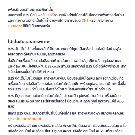
เฟอร์นิเจอร์ดีไซน์ครบฟังก์ชั่น
นอกจากนี้ B2S ยังมี
เฟอร์นิเจอร์
ครบทุกฟังก์ชันให้คุณได้เลือกสรรเพื่อตกแต่งบ้าน
และที่ทำงาน ไม่ว่าจะเป็นโต๊ะทำงานพับได้ จากแบรนด์
ONE
หรือ เก้าอี้ทำงาน
Furradec
ก็มีให้เลือกครบครัน
โปรโมชั่นและสิทธิพิเศษ
B2S จัดเต็มโปรโมชั่นและสิทธิพิเศษมากมายให้คุณเลือกช้อปออนไลน์ได้อย่างจุใจ
อัปเดตทุกเดือนกับแคมเปญลดราคาแรง
ทั้งสินค้าเครื่องเขียน หนังสือขายดี และไอเทมไลฟ์สไตล์สุดชิค พร้อมคูปองส่วนลด
และดีลพิเศษเมื่อช้อปผ่าน B2S.co.th เท่านั้น นอกจากนี้ B2S ยังใจดีส่งฟรีทั่วประเทศ
*เมื่อสั่งครบขั้นต่ำที่บริษัทกำหนด
B2S จัดเต็มโปรโมชั่นและสิทธิพิเศษเพียบ ช้อปออนไลน์ได้เลย! ลดแรงทุกเดือน ทั้ง
เครื่องเขียน หนังสือดัง ของไอเทมไลฟ์สไตล์สุดชิค พร้อมคูปองส่วนลดพิเศษเมื่อซื้อ
ผ่าน B2S.co.th เท่านั้น และส่งฟรีทั่วไทย *เมื่อสั่งครบขั้นต่ำที่บริษัทกำหนด
B2S มีทุกอย่างตอบโจทย์ทุกไลฟ์สไตล์ ไม่ว่าจะเป็นอุปกรณ์อ่านเขียน เครื่องเขียน
ของเล่นเสริมพัฒนาการ หรือเฟอร์นิเจอร์ ช้อปง่าย สะดวก ทุกที่ ทุกเวลา แค่มี App
B2S
สมัคร B2S Club รับข่าวสารโปรโมชั่นก่อนใคร และสิทธิพิเศษเฉพาะสมาชิก! คลิกเลย
สมัครสมาชิกเลย!
👉
#ร้านหนังสือ #ร้านขายหนังสือ ใกล้ฉัน #กระเป๋าใส่ดินสอ #เครื่องเขียนออนไลน์ #ซื้อ
หนังสือ ออนไลน์ #เครื่องเขียน บีทูเอส #ขาย หนังสือ ออนไลน์ #B2S #ร้านเครื่อง