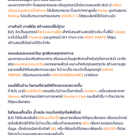
มองหาปากกาดีๆ ดินสอหลากหลาย หรืออุปกรณ์สำนักงานครบครัน B2S มี
เครื่อง
เขียนและอุปกรณ์สำนักงาน
ให้เลือกมากมาย ตั้งแต่ปากกาลูกลื่น
Parker
ชุดดินสอกด
Rotring
ไปจนถึงกระดาษถ่ายเอกสาร
DOUBLE A
ให้คุณเลือกใช้ได้อย่างจุใจ
งานศิลป์ งานฝีมือ สร้างสรรค์ไม่รู้จบ
B2S จัดเต็มอุปกรณ์
ศิลปะและงานฝีมือ
สำหรับคนสร้างสรรค์ตัวจริง ทั้งสีไม้
Colleen
,
ขาตั้งไม้บนโต๊ะ
Pyramid
และอุปกรณ์ DIY ต่างๆ จาก
MONT MARTE
ให้คุณ
สร้างสรรค์ได้อย่างไร้ขีดจำกัด
ของเล่นและของขวัญ สุดพิเศษทุกเทศกาล
มองหาของเล่นเสริมพัฒนาการ หรือของขวัญสุดพิเศษสำหรับทุกโอกาส B2S เราคัด
สรร
ของเล่นและของขวัญ
หลากหลายสไตล์ เหมาะสำหรับทุกเพศทุกวัย สร้างความสุข
และรอยยิ้มให้กับคนพิเศษของคุณ ไม่ว่าจะเป็น กระเป๋าเก็บอุณหภูมิ
KAKAO
FRIENDS
หรือเกมจดหมายรัก
SIAM BOARDGAMES
เรามีครบ!
ของใช้ในบ้าน ไอเทมที่ช่วยให้ชีวิตสะดวกสบายขึ้น
ที่ B2S เรามี
ของใช้ในบ้าน
ครบครัน ไม่ว่าจะเป็นกาต้มน้ำ
Anitech
, เครื่องฟอกอากาศ
Xiaomi
, หน้ากากอนามัยทางการแพทย์
Double A Care
และสินค้าอื่น ๆ อีกมากมาย
ให้คุณเลือกสรร
ไอทีและแก็ดเจ็ต ล้ำสมัย ตอบโจทย์ทุกไลฟ์สไตล์
B2S ได้คัดสรรสินค้า
ไอทีและแก็ดเจ็ต
คุณภาพเยี่ยมมาให้คุณเลือกสรร เพื่อตอบโจทย์
ทุกไลฟ์สไตล์ดิจิทัล ไม่ว่าจะเป็น เครื่องทำลายเอกสาร
NEO
เพื่อความปลอดภัยของ
ข้อมูล, เอ็กซ์เทอนัลฮาร์ดดิสก์
WD
, หรือ คีย์บอร์ดไร้สายเมาส์คอมโบ
GEEZER
ที่ช่วย
ให้การทำงานของคุณสะดวกสบายยิ่งขึ้น