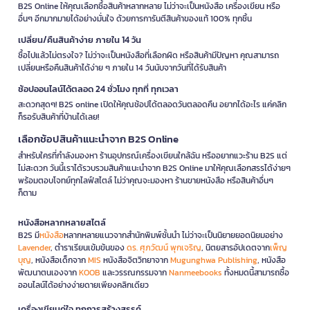
B2S Online ให้คุณเลือกซื้อสินค้าหลากหลาย ไม่ว่าจะเป็นหนังสือ เครื่องเขียน หรือ
อื่นๆ อีกมากมายได้อย่างมั่นใจ ด้วยการการันตีสินค้าของแท้ 100% ทุกชิ้น
เปลี่ยน/คืนสินค้าง่าย ภายใน 14 วัน
ซื้อไปแล้วไม่ตรงใจ? ไม่ว่าจะเป็นหนังสือที่เลือกผิด หรือสินค้ามีปัญหา คุณสามารถ
เปลี่ยนหรือคืนสินค้าได้ง่าย ๆ ภายใน 14 วันนับจากวันที่ได้รับสินค้า
ช้อปออนไลน์ได้ตลอด 24 ชั่วโมง ทุกที่ ทุกเวลา
สะดวกสุดๆ! B2S online เปิดให้คุณช้อปได้ตลอดวันตลอดคืน อยากได้อะไร แค่คลิก
ก็รอรับสินค้าที่บ้านได้เลย!
เลือกช้อปสินค้าแนะนำจาก B2S Online
สำหรับใครที่กำลังมองหา ร้านอุปกรณ์เครื่องเขียนใกล้ฉัน หรืออยากแวะร้าน B2S แต่
ไม่สะดวก วันนี้เราได้รวบรวมสินค้าแนะนำจาก B2S Online มาให้คุณเลือกสรรได้ง่ายๆ
พร้อมตอบโจทย์ทุกไลฟ์สไตล์ ไม่ว่าคุณจะมองหา ร้านขายหนังสือ หรือสินค้าอื่นๆ
ก็ตาม
หนังสือหลากหลายสไตล์
B2S มี
หนังสือ
หลากหลายแนวจากสำนักพิมพ์ชั้นนำ ไม่ว่าจะเป็นนิยายยอดนิยมอย่าง
Lavender
, ตำราเรียนเข้มข้นของ
ดร. ศุภวัฒน์ พุกเจริญ
, นิตยสารอัปเดตจาก
เพ็ญ
บุญ
, หนังสือเด็กจาก
MIS
หนังสือจิตวิทยาจาก
Mugunghwa Publishing
, หนังสือ
พัฒนาตนเองจาก
KOOB
และวรรณกรรมจาก
Nanmeebooks
ทั้งหมดนี้สามารถซื้อ
ออนไลน์ได้อย่างง่ายดายเพียงคลิกเดียว
เครื่องเขียนคู่ใจ ทุกการสร้างสรรค์