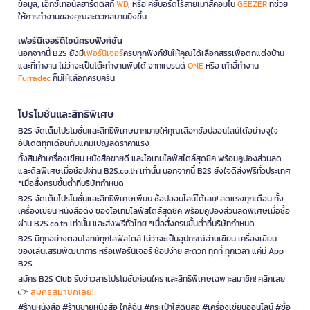
ข้อมูล, เอ็กซ์เทอนัลฮาร์ดดิสก์
WD
, หรือ คีย์บอร์ดไร้สายเมาส์คอมโบ
GEEZER
ที่ช่วย
ให้การทำงานของคุณสะดวกสบายยิ่งขึ้น
เฟอร์นิเจอร์ดีไซน์ครบฟังก์ชั่น
นอกจากนี้ B2S ยังมี
เฟอร์นิเจอร์
ครบทุกฟังก์ชันให้คุณได้เลือกสรรเพื่อตกแต่งบ้าน
และที่ทำงาน ไม่ว่าจะเป็นโต๊ะทำงานพับได้ จากแบรนด์
ONE
หรือ เก้าอี้ทำงาน
Furradec
ก็มีให้เลือกครบครัน
โปรโมชั่นและสิทธิพิเศษ
B2S จัดเต็มโปรโมชั่นและสิทธิพิเศษมากมายให้คุณเลือกช้อปออนไลน์ได้อย่างจุใจ
อัปเดตทุกเดือนกับแคมเปญลดราคาแรง
ทั้งสินค้าเครื่องเขียน หนังสือขายดี และไอเทมไลฟ์สไตล์สุดชิค พร้อมคูปองส่วนลด
และดีลพิเศษเมื่อช้อปผ่าน B2S.co.th เท่านั้น นอกจากนี้ B2S ยังใจดีส่งฟรีทั่วประเทศ
*เมื่อสั่งครบขั้นต่ำที่บริษัทกำหนด
B2S จัดเต็มโปรโมชั่นและสิทธิพิเศษเพียบ ช้อปออนไลน์ได้เลย! ลดแรงทุกเดือน ทั้ง
เครื่องเขียน หนังสือดัง ของไอเทมไลฟ์สไตล์สุดชิค พร้อมคูปองส่วนลดพิเศษเมื่อซื้อ
ผ่าน B2S.co.th เท่านั้น และส่งฟรีทั่วไทย *เมื่อสั่งครบขั้นต่ำที่บริษัทกำหนด
B2S มีทุกอย่างตอบโจทย์ทุกไลฟ์สไตล์ ไม่ว่าจะเป็นอุปกรณ์อ่านเขียน เครื่องเขียน
ของเล่นเสริมพัฒนาการ หรือเฟอร์นิเจอร์ ช้อปง่าย สะดวก ทุกที่ ทุกเวลา แค่มี App
B2S
สมัคร B2S Club รับข่าวสารโปรโมชั่นก่อนใคร และสิทธิพิเศษเฉพาะสมาชิก! คลิกเลย
สมัครสมาชิกเลย!
👉
#ร้านหนังสือ #ร้านขายหนังสือ ใกล้ฉัน #กระเป๋าใส่ดินสอ #เครื่องเขียนออนไลน์ #ซื้อ