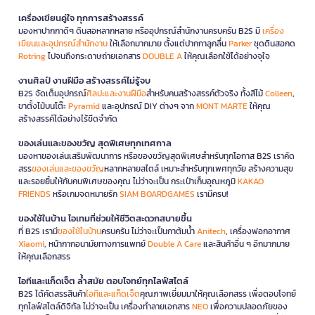
เครื่องเขียนคู่ใจ ทุกการสร้างสรรค์
มองหาปากกาดีๆ ดินสอหลากหลาย หรืออุปกรณ์สำนักงานครบครัน B2S มี
เครื่อง
เขียนและอุปกรณ์สำนักงาน
ให้เลือกมากมาย ตั้งแต่ปากกาลูกลื่น
Parker
ชุดดินสอกด
Rotring
ไปจนถึงกระดาษถ่ายเอกสาร
DOUBLE A
ให้คุณเลือกใช้ได้อย่างจุใจ
งานศิลป์ งานฝีมือ สร้างสรรค์ไม่รู้จบ
B2S จัดเต็มอุปกรณ์
ศิลปะและงานฝีมือ
สำหรับคนสร้างสรรค์ตัวจริง ทั้งสีไม้
Colleen
,
ขาตั้งไม้บนโต๊ะ
Pyramid
และอุปกรณ์ DIY ต่างๆ จาก
MONT MARTE
ให้คุณ
สร้างสรรค์ได้อย่างไร้ขีดจำกัด
ของเล่นและของขวัญ สุดพิเศษทุกเทศกาล
มองหาของเล่นเสริมพัฒนาการ หรือของขวัญสุดพิเศษสำหรับทุกโอกาส B2S เราคัด
สรร
ของเล่นและของขวัญ
หลากหลายสไตล์ เหมาะสำหรับทุกเพศทุกวัย สร้างความสุข
และรอยยิ้มให้กับคนพิเศษของคุณ ไม่ว่าจะเป็น กระเป๋าเก็บอุณหภูมิ
KAKAO
FRIENDS
หรือเกมจดหมายรัก
SIAM BOARDGAMES
เรามีครบ!
ของใช้ในบ้าน ไอเทมที่ช่วยให้ชีวิตสะดวกสบายขึ้น
ที่ B2S เรามี
ของใช้ในบ้าน
ครบครัน ไม่ว่าจะเป็นกาต้มน้ำ
Anitech
, เครื่องฟอกอากาศ
Xiaomi
, หน้ากากอนามัยทางการแพทย์
Double A Care
และสินค้าอื่น ๆ อีกมากมาย
ให้คุณเลือกสรร
ไอทีและแก็ดเจ็ต ล้ำสมัย ตอบโจทย์ทุกไลฟ์สไตล์
B2S ได้คัดสรรสินค้า
ไอทีและแก็ดเจ็ต
คุณภาพเยี่ยมมาให้คุณเลือกสรร เพื่อตอบโจทย์
ทุกไลฟ์สไตล์ดิจิทัล ไม่ว่าจะเป็น เครื่องทำลายเอกสาร
NEO
เพื่อความปลอดภัยของ