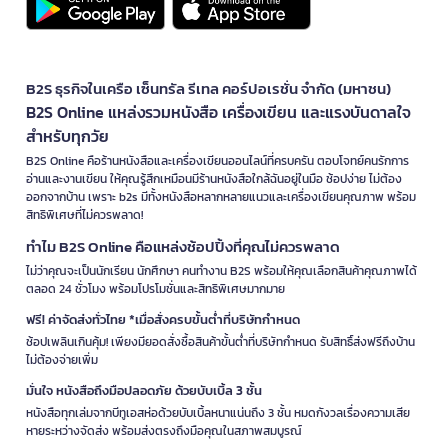
B2S ธุรกิจในเครือ เซ็นทรัล รีเทล คอร์ปอเรชั่น จำกัด (มหาชน)
B2S Online แหล่งรวมหนังสือ เครื่องเขียน และแรงบันดาลใจ
สำหรับทุกวัย
B2S Online คือร้านหนังสือและเครื่องเขียนออนไลน์ที่ครบครัน ตอบโจทย์คนรักการ
อ่านและงานเขียน ให้คุณรู้สึกเหมือนมีร้านหนังสือใกล้ฉันอยู่ในมือ ช้อปง่าย ไม่ต้อง
ออกจากบ้าน เพราะ b2s มีทั้งหนังสือหลากหลายแนวและเครื่องเขียนคุณภาพ พร้อม
สิทธิพิเศษที่ไม่ควรพลาด!
ทำไม B2S Online คือแหล่งช้อปปิ้งที่คุณไม่ควรพลาด
ไม่ว่าคุณจะเป็นนักเรียน นักศึกษา คนทำงาน B2S พร้อมให้คุณเลือกสินค้าคุณภาพได้
ตลอด 24 ชั่วโมง พร้อมโปรโมชั่นและสิทธิพิเศษมากมาย
ฟรี! ค่าจัดส่งทั่วไทย *เมื่อสั่งครบขั้นต่ำที่บริษัทกำหนด
ช้อปเพลินเกินคุ้ม! เพียงมียอดสั่งซื้อสินค้าขั้นต่ำที่บริษัทกำหนด รับสิทธิ์ส่งฟรีถึงบ้าน
ไม่ต้องจ่ายเพิ่ม
มั่นใจ หนังสือถึงมือปลอดภัย ด้วยบับเบิ้ล 3 ชั้น
หนังสือทุกเล่มจากบีทูเอสห่อด้วยบับเบิ้ลหนาแน่นถึง 3 ชั้น หมดกังวลเรื่องความเสีย
หายระหว่างจัดส่ง พร้อมส่งตรงถึงมือคุณในสภาพสมบูรณ์