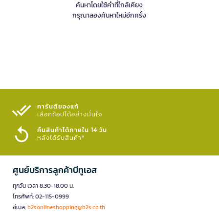
ค้นหาโดยใช้คำที่ใกล้เคียง
กรุณาลองค้นหาใหม่อีกครั้ง
การันตีของแท้
เลือกช้อปได้อย่างมั่นใจ​
คืนสินค้าได้ภายใน 14 วัน
หลังได้รับสินค้า*
ศูนย์บริการลูกค้าบีทูเอส
ทุกวัน เวลา 8.30-18.00 น.
โทรศัพท์: 02-115-0999
อีเมล:
b2sonlineshopping@b2s.co.th