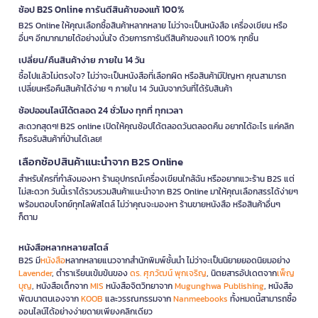
ช้อป B2S Online การันตีสินค้าของแท้ 100%
B2S Online ให้คุณเลือกซื้อสินค้าหลากหลาย ไม่ว่าจะเป็นหนังสือ เครื่องเขียน หรือ
อื่นๆ อีกมากมายได้อย่างมั่นใจ ด้วยการการันตีสินค้าของแท้ 100% ทุกชิ้น
เปลี่ยน/คืนสินค้าง่าย ภายใน 14 วัน
ซื้อไปแล้วไม่ตรงใจ? ไม่ว่าจะเป็นหนังสือที่เลือกผิด หรือสินค้ามีปัญหา คุณสามารถ
เปลี่ยนหรือคืนสินค้าได้ง่าย ๆ ภายใน 14 วันนับจากวันที่ได้รับสินค้า
ช้อปออนไลน์ได้ตลอด 24 ชั่วโมง ทุกที่ ทุกเวลา
สะดวกสุดๆ! B2S online เปิดให้คุณช้อปได้ตลอดวันตลอดคืน อยากได้อะไร แค่คลิก
ก็รอรับสินค้าที่บ้านได้เลย!
เลือกช้อปสินค้าแนะนำจาก B2S Online
สำหรับใครที่กำลังมองหา ร้านอุปกรณ์เครื่องเขียนใกล้ฉัน หรืออยากแวะร้าน B2S แต่
ไม่สะดวก วันนี้เราได้รวบรวมสินค้าแนะนำจาก B2S Online มาให้คุณเลือกสรรได้ง่ายๆ
พร้อมตอบโจทย์ทุกไลฟ์สไตล์ ไม่ว่าคุณจะมองหา ร้านขายหนังสือ หรือสินค้าอื่นๆ
ก็ตาม
หนังสือหลากหลายสไตล์
B2S มี
หนังสือ
หลากหลายแนวจากสำนักพิมพ์ชั้นนำ ไม่ว่าจะเป็นนิยายยอดนิยมอย่าง
Lavender
, ตำราเรียนเข้มข้นของ
ดร. ศุภวัฒน์ พุกเจริญ
, นิตยสารอัปเดตจาก
เพ็ญ
บุญ
, หนังสือเด็กจาก
MIS
หนังสือจิตวิทยาจาก
Mugunghwa Publishing
, หนังสือ
พัฒนาตนเองจาก
KOOB
และวรรณกรรมจาก
Nanmeebooks
ทั้งหมดนี้สามารถซื้อ
ออนไลน์ได้อย่างง่ายดายเพียงคลิกเดียว