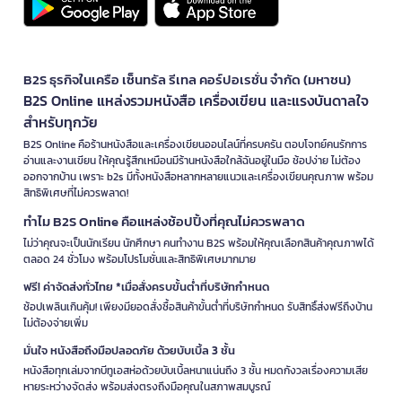
B2S ธุรกิจในเครือ เซ็นทรัล รีเทล คอร์ปอเรชั่น จำกัด (มหาชน)
B2S Online แหล่งรวมหนังสือ เครื่องเขียน และแรงบันดาลใจ
สำหรับทุกวัย
B2S Online คือร้านหนังสือและเครื่องเขียนออนไลน์ที่ครบครัน ตอบโจทย์คนรักการ
อ่านและงานเขียน ให้คุณรู้สึกเหมือนมีร้านหนังสือใกล้ฉันอยู่ในมือ ช้อปง่าย ไม่ต้อง
ออกจากบ้าน เพราะ b2s มีทั้งหนังสือหลากหลายแนวและเครื่องเขียนคุณภาพ พร้อม
สิทธิพิเศษที่ไม่ควรพลาด!
ทำไม B2S Online คือแหล่งช้อปปิ้งที่คุณไม่ควรพลาด
ไม่ว่าคุณจะเป็นนักเรียน นักศึกษา คนทำงาน B2S พร้อมให้คุณเลือกสินค้าคุณภาพได้
ตลอด 24 ชั่วโมง พร้อมโปรโมชั่นและสิทธิพิเศษมากมาย
ฟรี! ค่าจัดส่งทั่วไทย *เมื่อสั่งครบขั้นต่ำที่บริษัทกำหนด
ช้อปเพลินเกินคุ้ม! เพียงมียอดสั่งซื้อสินค้าขั้นต่ำที่บริษัทกำหนด รับสิทธิ์ส่งฟรีถึงบ้าน
ไม่ต้องจ่ายเพิ่ม
มั่นใจ หนังสือถึงมือปลอดภัย ด้วยบับเบิ้ล 3 ชั้น
หนังสือทุกเล่มจากบีทูเอสห่อด้วยบับเบิ้ลหนาแน่นถึง 3 ชั้น หมดกังวลเรื่องความเสีย
หายระหว่างจัดส่ง พร้อมส่งตรงถึงมือคุณในสภาพสมบูรณ์