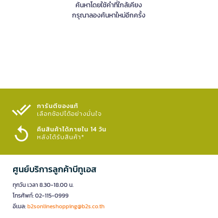
ค้นหาโดยใช้คำที่ใกล้เคียง
กรุณาลองค้นหาใหม่อีกครั้ง
การันตีของแท้
เลือกช้อปได้อย่างมั่นใจ​
คืนสินค้าได้ภายใน 14 วัน
หลังได้รับสินค้า*
ศูนย์บริการลูกค้าบีทูเอส
ทุกวัน เวลา 8.30-18.00 น.
โทรศัพท์: 02-115-0999
อีเมล:
b2sonlineshopping@b2s.co.th