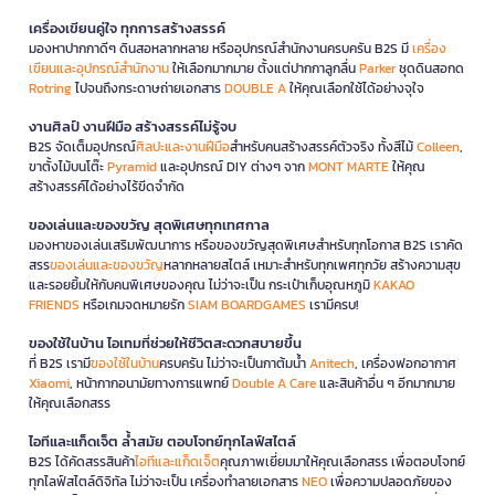
เครื่องเขียนคู่ใจ ทุกการสร้างสรรค์
มองหาปากกาดีๆ ดินสอหลากหลาย หรืออุปกรณ์สำนักงานครบครัน B2S มี
เครื่อง
เขียนและอุปกรณ์สำนักงาน
ให้เลือกมากมาย ตั้งแต่ปากกาลูกลื่น
Parker
ชุดดินสอกด
Rotring
ไปจนถึงกระดาษถ่ายเอกสาร
DOUBLE A
ให้คุณเลือกใช้ได้อย่างจุใจ
งานศิลป์ งานฝีมือ สร้างสรรค์ไม่รู้จบ
B2S จัดเต็มอุปกรณ์
ศิลปะและงานฝีมือ
สำหรับคนสร้างสรรค์ตัวจริง ทั้งสีไม้
Colleen
,
ขาตั้งไม้บนโต๊ะ
Pyramid
และอุปกรณ์ DIY ต่างๆ จาก
MONT MARTE
ให้คุณ
สร้างสรรค์ได้อย่างไร้ขีดจำกัด
ของเล่นและของขวัญ สุดพิเศษทุกเทศกาล
มองหาของเล่นเสริมพัฒนาการ หรือของขวัญสุดพิเศษสำหรับทุกโอกาส B2S เราคัด
สรร
ของเล่นและของขวัญ
หลากหลายสไตล์ เหมาะสำหรับทุกเพศทุกวัย สร้างความสุข
และรอยยิ้มให้กับคนพิเศษของคุณ ไม่ว่าจะเป็น กระเป๋าเก็บอุณหภูมิ
KAKAO
FRIENDS
หรือเกมจดหมายรัก
SIAM BOARDGAMES
เรามีครบ!
ของใช้ในบ้าน ไอเทมที่ช่วยให้ชีวิตสะดวกสบายขึ้น
ที่ B2S เรามี
ของใช้ในบ้าน
ครบครัน ไม่ว่าจะเป็นกาต้มน้ำ
Anitech
, เครื่องฟอกอากาศ
Xiaomi
, หน้ากากอนามัยทางการแพทย์
Double A Care
และสินค้าอื่น ๆ อีกมากมาย
ให้คุณเลือกสรร
ไอทีและแก็ดเจ็ต ล้ำสมัย ตอบโจทย์ทุกไลฟ์สไตล์
B2S ได้คัดสรรสินค้า
ไอทีและแก็ดเจ็ต
คุณภาพเยี่ยมมาให้คุณเลือกสรร เพื่อตอบโจทย์
ทุกไลฟ์สไตล์ดิจิทัล ไม่ว่าจะเป็น เครื่องทำลายเอกสาร
NEO
เพื่อความปลอดภัยของ