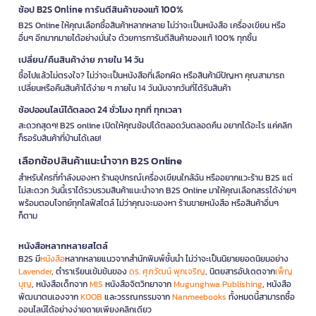
ช้อป B2S Online การันตีสินค้าของแท้ 100%
B2S Online ให้คุณเลือกซื้อสินค้าหลากหลาย ไม่ว่าจะเป็นหนังสือ เครื่องเขียน หรือ
อื่นๆ อีกมากมายได้อย่างมั่นใจ ด้วยการการันตีสินค้าของแท้ 100% ทุกชิ้น
เปลี่ยน/คืนสินค้าง่าย ภายใน 14 วัน
ซื้อไปแล้วไม่ตรงใจ? ไม่ว่าจะเป็นหนังสือที่เลือกผิด หรือสินค้ามีปัญหา คุณสามารถ
เปลี่ยนหรือคืนสินค้าได้ง่าย ๆ ภายใน 14 วันนับจากวันที่ได้รับสินค้า
ช้อปออนไลน์ได้ตลอด 24 ชั่วโมง ทุกที่ ทุกเวลา
สะดวกสุดๆ! B2S online เปิดให้คุณช้อปได้ตลอดวันตลอดคืน อยากได้อะไร แค่คลิก
ก็รอรับสินค้าที่บ้านได้เลย!
เลือกช้อปสินค้าแนะนำจาก B2S Online
สำหรับใครที่กำลังมองหา ร้านอุปกรณ์เครื่องเขียนใกล้ฉัน หรืออยากแวะร้าน B2S แต่
ไม่สะดวก วันนี้เราได้รวบรวมสินค้าแนะนำจาก B2S Online มาให้คุณเลือกสรรได้ง่ายๆ
พร้อมตอบโจทย์ทุกไลฟ์สไตล์ ไม่ว่าคุณจะมองหา ร้านขายหนังสือ หรือสินค้าอื่นๆ
ก็ตาม
หนังสือหลากหลายสไตล์
B2S มี
หนังสือ
หลากหลายแนวจากสำนักพิมพ์ชั้นนำ ไม่ว่าจะเป็นนิยายยอดนิยมอย่าง
Lavender
, ตำราเรียนเข้มข้นของ
ดร. ศุภวัฒน์ พุกเจริญ
, นิตยสารอัปเดตจาก
เพ็ญ
บุญ
, หนังสือเด็กจาก
MIS
หนังสือจิตวิทยาจาก
Mugunghwa Publishing
, หนังสือ
พัฒนาตนเองจาก
KOOB
และวรรณกรรมจาก
Nanmeebooks
ทั้งหมดนี้สามารถซื้อ
ออนไลน์ได้อย่างง่ายดายเพียงคลิกเดียว