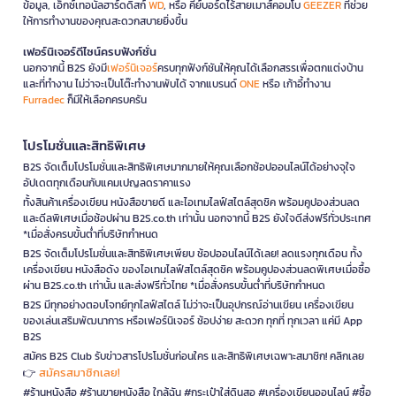
ข้อมูล, เอ็กซ์เทอนัลฮาร์ดดิสก์
WD
, หรือ คีย์บอร์ดไร้สายเมาส์คอมโบ
GEEZER
ที่ช่วย
ให้การทำงานของคุณสะดวกสบายยิ่งขึ้น
เฟอร์นิเจอร์ดีไซน์ครบฟังก์ชั่น
นอกจากนี้ B2S ยังมี
เฟอร์นิเจอร์
ครบทุกฟังก์ชันให้คุณได้เลือกสรรเพื่อตกแต่งบ้าน
และที่ทำงาน ไม่ว่าจะเป็นโต๊ะทำงานพับได้ จากแบรนด์
ONE
หรือ เก้าอี้ทำงาน
Furradec
ก็มีให้เลือกครบครัน
โปรโมชั่นและสิทธิพิเศษ
B2S จัดเต็มโปรโมชั่นและสิทธิพิเศษมากมายให้คุณเลือกช้อปออนไลน์ได้อย่างจุใจ
อัปเดตทุกเดือนกับแคมเปญลดราคาแรง
ทั้งสินค้าเครื่องเขียน หนังสือขายดี และไอเทมไลฟ์สไตล์สุดชิค พร้อมคูปองส่วนลด
และดีลพิเศษเมื่อช้อปผ่าน B2S.co.th เท่านั้น นอกจากนี้ B2S ยังใจดีส่งฟรีทั่วประเทศ
*เมื่อสั่งครบขั้นต่ำที่บริษัทกำหนด
B2S จัดเต็มโปรโมชั่นและสิทธิพิเศษเพียบ ช้อปออนไลน์ได้เลย! ลดแรงทุกเดือน ทั้ง
เครื่องเขียน หนังสือดัง ของไอเทมไลฟ์สไตล์สุดชิค พร้อมคูปองส่วนลดพิเศษเมื่อซื้อ
ผ่าน B2S.co.th เท่านั้น และส่งฟรีทั่วไทย *เมื่อสั่งครบขั้นต่ำที่บริษัทกำหนด
B2S มีทุกอย่างตอบโจทย์ทุกไลฟ์สไตล์ ไม่ว่าจะเป็นอุปกรณ์อ่านเขียน เครื่องเขียน
ของเล่นเสริมพัฒนาการ หรือเฟอร์นิเจอร์ ช้อปง่าย สะดวก ทุกที่ ทุกเวลา แค่มี App
B2S
สมัคร B2S Club รับข่าวสารโปรโมชั่นก่อนใคร และสิทธิพิเศษเฉพาะสมาชิก! คลิกเลย
สมัครสมาชิกเลย!
👉
#ร้านหนังสือ #ร้านขายหนังสือ ใกล้ฉัน #กระเป๋าใส่ดินสอ #เครื่องเขียนออนไลน์ #ซื้อ