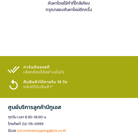
ค้นหาโดยใช้คำที่ใกล้เคียง
กรุณาลองค้นหาใหม่อีกครั้ง
การันตีของแท้
เลือกช้อปได้อย่างมั่นใจ​
คืนสินค้าได้ภายใน 14 วัน
หลังได้รับสินค้า*
ศูนย์บริการลูกค้าบีทูเอส
ทุกวัน เวลา 8.30-18.00 น.
โทรศัพท์: 02-115-0999
อีเมล:
b2sonlineshopping@b2s.co.th