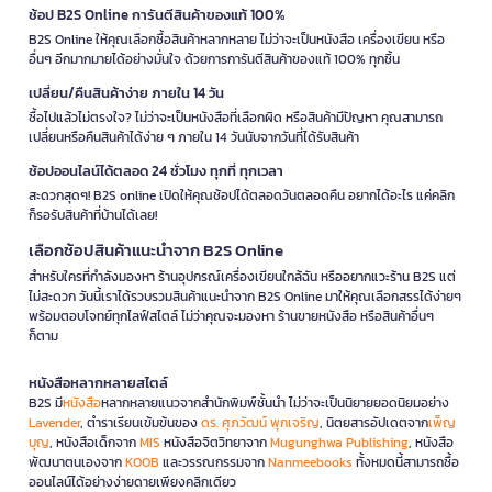
ช้อป B2S Online การันตีสินค้าของแท้ 100%
B2S Online ให้คุณเลือกซื้อสินค้าหลากหลาย ไม่ว่าจะเป็นหนังสือ เครื่องเขียน หรือ
อื่นๆ อีกมากมายได้อย่างมั่นใจ ด้วยการการันตีสินค้าของแท้ 100% ทุกชิ้น
เปลี่ยน/คืนสินค้าง่าย ภายใน 14 วัน
ซื้อไปแล้วไม่ตรงใจ? ไม่ว่าจะเป็นหนังสือที่เลือกผิด หรือสินค้ามีปัญหา คุณสามารถ
เปลี่ยนหรือคืนสินค้าได้ง่าย ๆ ภายใน 14 วันนับจากวันที่ได้รับสินค้า
ช้อปออนไลน์ได้ตลอด 24 ชั่วโมง ทุกที่ ทุกเวลา
สะดวกสุดๆ! B2S online เปิดให้คุณช้อปได้ตลอดวันตลอดคืน อยากได้อะไร แค่คลิก
ก็รอรับสินค้าที่บ้านได้เลย!
เลือกช้อปสินค้าแนะนำจาก B2S Online
สำหรับใครที่กำลังมองหา ร้านอุปกรณ์เครื่องเขียนใกล้ฉัน หรืออยากแวะร้าน B2S แต่
ไม่สะดวก วันนี้เราได้รวบรวมสินค้าแนะนำจาก B2S Online มาให้คุณเลือกสรรได้ง่ายๆ
พร้อมตอบโจทย์ทุกไลฟ์สไตล์ ไม่ว่าคุณจะมองหา ร้านขายหนังสือ หรือสินค้าอื่นๆ
ก็ตาม
หนังสือหลากหลายสไตล์
B2S มี
หนังสือ
หลากหลายแนวจากสำนักพิมพ์ชั้นนำ ไม่ว่าจะเป็นนิยายยอดนิยมอย่าง
Lavender
, ตำราเรียนเข้มข้นของ
ดร. ศุภวัฒน์ พุกเจริญ
, นิตยสารอัปเดตจาก
เพ็ญ
บุญ
, หนังสือเด็กจาก
MIS
หนังสือจิตวิทยาจาก
Mugunghwa Publishing
, หนังสือ
พัฒนาตนเองจาก
KOOB
และวรรณกรรมจาก
Nanmeebooks
ทั้งหมดนี้สามารถซื้อ
ออนไลน์ได้อย่างง่ายดายเพียงคลิกเดียว