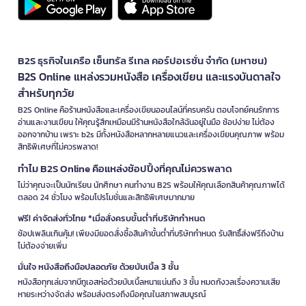
B2S ธุรกิจในเครือ เซ็นทรัล รีเทล คอร์ปอเรชั่น จำกัด (มหาชน)
B2S Online แหล่งรวมหนังสือ เครื่องเขียน และแรงบันดาลใจ
สำหรับทุกวัย
B2S Online คือร้านหนังสือและเครื่องเขียนออนไลน์ที่ครบครัน ตอบโจทย์คนรักการ
อ่านและงานเขียน ให้คุณรู้สึกเหมือนมีร้านหนังสือใกล้ฉันอยู่ในมือ ช้อปง่าย ไม่ต้อง
ออกจากบ้าน เพราะ b2s มีทั้งหนังสือหลากหลายแนวและเครื่องเขียนคุณภาพ พร้อม
สิทธิพิเศษที่ไม่ควรพลาด!
ทำไม B2S Online คือแหล่งช้อปปิ้งที่คุณไม่ควรพลาด
ไม่ว่าคุณจะเป็นนักเรียน นักศึกษา คนทำงาน B2S พร้อมให้คุณเลือกสินค้าคุณภาพได้
ตลอด 24 ชั่วโมง พร้อมโปรโมชั่นและสิทธิพิเศษมากมาย
ฟรี! ค่าจัดส่งทั่วไทย *เมื่อสั่งครบขั้นต่ำที่บริษัทกำหนด
ช้อปเพลินเกินคุ้ม! เพียงมียอดสั่งซื้อสินค้าขั้นต่ำที่บริษัทกำหนด รับสิทธิ์ส่งฟรีถึงบ้าน
ไม่ต้องจ่ายเพิ่ม
มั่นใจ หนังสือถึงมือปลอดภัย ด้วยบับเบิ้ล 3 ชั้น
หนังสือทุกเล่มจากบีทูเอสห่อด้วยบับเบิ้ลหนาแน่นถึง 3 ชั้น หมดกังวลเรื่องความเสีย
หายระหว่างจัดส่ง พร้อมส่งตรงถึงมือคุณในสภาพสมบูรณ์