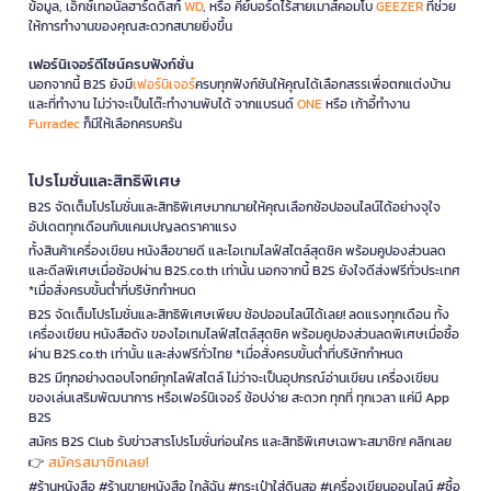
ข้อมูล, เอ็กซ์เทอนัลฮาร์ดดิสก์
WD
, หรือ คีย์บอร์ดไร้สายเมาส์คอมโบ
GEEZER
ที่ช่วย
ให้การทำงานของคุณสะดวกสบายยิ่งขึ้น
เฟอร์นิเจอร์ดีไซน์ครบฟังก์ชั่น
นอกจากนี้ B2S ยังมี
เฟอร์นิเจอร์
ครบทุกฟังก์ชันให้คุณได้เลือกสรรเพื่อตกแต่งบ้าน
และที่ทำงาน ไม่ว่าจะเป็นโต๊ะทำงานพับได้ จากแบรนด์
ONE
หรือ เก้าอี้ทำงาน
Furradec
ก็มีให้เลือกครบครัน
โปรโมชั่นและสิทธิพิเศษ
B2S จัดเต็มโปรโมชั่นและสิทธิพิเศษมากมายให้คุณเลือกช้อปออนไลน์ได้อย่างจุใจ
อัปเดตทุกเดือนกับแคมเปญลดราคาแรง
ทั้งสินค้าเครื่องเขียน หนังสือขายดี และไอเทมไลฟ์สไตล์สุดชิค พร้อมคูปองส่วนลด
และดีลพิเศษเมื่อช้อปผ่าน B2S.co.th เท่านั้น นอกจากนี้ B2S ยังใจดีส่งฟรีทั่วประเทศ
*เมื่อสั่งครบขั้นต่ำที่บริษัทกำหนด
B2S จัดเต็มโปรโมชั่นและสิทธิพิเศษเพียบ ช้อปออนไลน์ได้เลย! ลดแรงทุกเดือน ทั้ง
เครื่องเขียน หนังสือดัง ของไอเทมไลฟ์สไตล์สุดชิค พร้อมคูปองส่วนลดพิเศษเมื่อซื้อ
ผ่าน B2S.co.th เท่านั้น และส่งฟรีทั่วไทย *เมื่อสั่งครบขั้นต่ำที่บริษัทกำหนด
B2S มีทุกอย่างตอบโจทย์ทุกไลฟ์สไตล์ ไม่ว่าจะเป็นอุปกรณ์อ่านเขียน เครื่องเขียน
ของเล่นเสริมพัฒนาการ หรือเฟอร์นิเจอร์ ช้อปง่าย สะดวก ทุกที่ ทุกเวลา แค่มี App
B2S
สมัคร B2S Club รับข่าวสารโปรโมชั่นก่อนใคร และสิทธิพิเศษเฉพาะสมาชิก! คลิกเลย
สมัครสมาชิกเลย!
👉
#ร้านหนังสือ #ร้านขายหนังสือ ใกล้ฉัน #กระเป๋าใส่ดินสอ #เครื่องเขียนออนไลน์ #ซื้อ