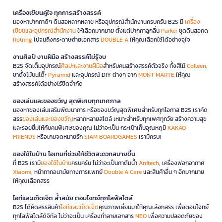
เครื่องเขียนคู่ใจ ทุกการสร้างสรรค์
มองหาปากกาดีๆ ดินสอหลากหลาย หรืออุปกรณ์สำนักงานครบครัน B2S มี
เครื่อง
เขียนและอุปกรณ์สำนักงาน
ให้เลือกมากมาย ตั้งแต่ปากกาลูกลื่น
Parker
ชุดดินสอกด
Rotring
ไปจนถึงกระดาษถ่ายเอกสาร
DOUBLE A
ให้คุณเลือกใช้ได้อย่างจุใจ
งานศิลป์ งานฝีมือ สร้างสรรค์ไม่รู้จบ
B2S จัดเต็มอุปกรณ์
ศิลปะและงานฝีมือ
สำหรับคนสร้างสรรค์ตัวจริง ทั้งสีไม้
Colleen
,
ขาตั้งไม้บนโต๊ะ
Pyramid
และอุปกรณ์ DIY ต่างๆ จาก
MONT MARTE
ให้คุณ
สร้างสรรค์ได้อย่างไร้ขีดจำกัด
ของเล่นและของขวัญ สุดพิเศษทุกเทศกาล
มองหาของเล่นเสริมพัฒนาการ หรือของขวัญสุดพิเศษสำหรับทุกโอกาส B2S เราคัด
สรร
ของเล่นและของขวัญ
หลากหลายสไตล์ เหมาะสำหรับทุกเพศทุกวัย สร้างความสุข
และรอยยิ้มให้กับคนพิเศษของคุณ ไม่ว่าจะเป็น กระเป๋าเก็บอุณหภูมิ
KAKAO
FRIENDS
หรือเกมจดหมายรัก
SIAM BOARDGAMES
เรามีครบ!
ของใช้ในบ้าน ไอเทมที่ช่วยให้ชีวิตสะดวกสบายขึ้น
ที่ B2S เรามี
ของใช้ในบ้าน
ครบครัน ไม่ว่าจะเป็นกาต้มน้ำ
Anitech
, เครื่องฟอกอากาศ
Xiaomi
, หน้ากากอนามัยทางการแพทย์
Double A Care
และสินค้าอื่น ๆ อีกมากมาย
ให้คุณเลือกสรร
ไอทีและแก็ดเจ็ต ล้ำสมัย ตอบโจทย์ทุกไลฟ์สไตล์
B2S ได้คัดสรรสินค้า
ไอทีและแก็ดเจ็ต
คุณภาพเยี่ยมมาให้คุณเลือกสรร เพื่อตอบโจทย์
ทุกไลฟ์สไตล์ดิจิทัล ไม่ว่าจะเป็น เครื่องทำลายเอกสาร
NEO
เพื่อความปลอดภัยของ