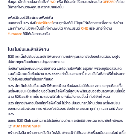
ข้อมูล, เอ็กซ์เทอนัลฮาร์ดดิสก์
WD
, หรือ คีย์บอร์ดไร้สายเมาส์คอมโบ
GEEZER
ที่ช่วย
ให้การทำงานของคุณสะดวกสบายยิ่งขึ้น
เฟอร์นิเจอร์ดีไซน์ครบฟังก์ชั่น
นอกจากนี้ B2S ยังมี
เฟอร์นิเจอร์
ครบทุกฟังก์ชันให้คุณได้เลือกสรรเพื่อตกแต่งบ้าน
และที่ทำงาน ไม่ว่าจะเป็นโต๊ะทำงานพับได้ จากแบรนด์
ONE
หรือ เก้าอี้ทำงาน
Furradec
ก็มีให้เลือกครบครัน
โปรโมชั่นและสิทธิพิเศษ
B2S จัดเต็มโปรโมชั่นและสิทธิพิเศษมากมายให้คุณเลือกช้อปออนไลน์ได้อย่างจุใจ
อัปเดตทุกเดือนกับแคมเปญลดราคาแรง
ทั้งสินค้าเครื่องเขียน หนังสือขายดี และไอเทมไลฟ์สไตล์สุดชิค พร้อมคูปองส่วนลด
และดีลพิเศษเมื่อช้อปผ่าน B2S.co.th เท่านั้น นอกจากนี้ B2S ยังใจดีส่งฟรีทั่วประเทศ
*เมื่อสั่งครบขั้นต่ำที่บริษัทกำหนด
B2S จัดเต็มโปรโมชั่นและสิทธิพิเศษเพียบ ช้อปออนไลน์ได้เลย! ลดแรงทุกเดือน ทั้ง
เครื่องเขียน หนังสือดัง ของไอเทมไลฟ์สไตล์สุดชิค พร้อมคูปองส่วนลดพิเศษเมื่อซื้อ
ผ่าน B2S.co.th เท่านั้น และส่งฟรีทั่วไทย *เมื่อสั่งครบขั้นต่ำที่บริษัทกำหนด
B2S มีทุกอย่างตอบโจทย์ทุกไลฟ์สไตล์ ไม่ว่าจะเป็นอุปกรณ์อ่านเขียน เครื่องเขียน
ของเล่นเสริมพัฒนาการ หรือเฟอร์นิเจอร์ ช้อปง่าย สะดวก ทุกที่ ทุกเวลา แค่มี App
B2S
สมัคร B2S Club รับข่าวสารโปรโมชั่นก่อนใคร และสิทธิพิเศษเฉพาะสมาชิก! คลิกเลย
สมัครสมาชิกเลย!
👉
#ร้านหนังสือ #ร้านขายหนังสือ ใกล้ฉัน #กระเป๋าใส่ดินสอ #เครื่องเขียนออนไลน์ #ซื้อ