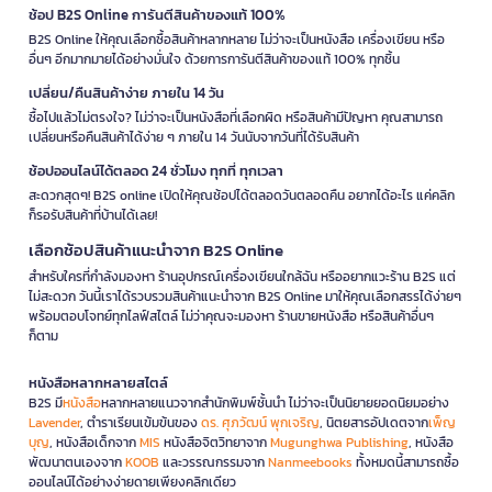
ช้อป B2S Online การันตีสินค้าของแท้ 100%
B2S Online ให้คุณเลือกซื้อสินค้าหลากหลาย ไม่ว่าจะเป็นหนังสือ เครื่องเขียน หรือ
อื่นๆ อีกมากมายได้อย่างมั่นใจ ด้วยการการันตีสินค้าของแท้ 100% ทุกชิ้น
เปลี่ยน/คืนสินค้าง่าย ภายใน 14 วัน
ซื้อไปแล้วไม่ตรงใจ? ไม่ว่าจะเป็นหนังสือที่เลือกผิด หรือสินค้ามีปัญหา คุณสามารถ
เปลี่ยนหรือคืนสินค้าได้ง่าย ๆ ภายใน 14 วันนับจากวันที่ได้รับสินค้า
ช้อปออนไลน์ได้ตลอด 24 ชั่วโมง ทุกที่ ทุกเวลา
สะดวกสุดๆ! B2S online เปิดให้คุณช้อปได้ตลอดวันตลอดคืน อยากได้อะไร แค่คลิก
ก็รอรับสินค้าที่บ้านได้เลย!
เลือกช้อปสินค้าแนะนำจาก B2S Online
สำหรับใครที่กำลังมองหา ร้านอุปกรณ์เครื่องเขียนใกล้ฉัน หรืออยากแวะร้าน B2S แต่
ไม่สะดวก วันนี้เราได้รวบรวมสินค้าแนะนำจาก B2S Online มาให้คุณเลือกสรรได้ง่ายๆ
พร้อมตอบโจทย์ทุกไลฟ์สไตล์ ไม่ว่าคุณจะมองหา ร้านขายหนังสือ หรือสินค้าอื่นๆ
ก็ตาม
หนังสือหลากหลายสไตล์
B2S มี
หนังสือ
หลากหลายแนวจากสำนักพิมพ์ชั้นนำ ไม่ว่าจะเป็นนิยายยอดนิยมอย่าง
Lavender
, ตำราเรียนเข้มข้นของ
ดร. ศุภวัฒน์ พุกเจริญ
, นิตยสารอัปเดตจาก
เพ็ญ
บุญ
, หนังสือเด็กจาก
MIS
หนังสือจิตวิทยาจาก
Mugunghwa Publishing
, หนังสือ
พัฒนาตนเองจาก
KOOB
และวรรณกรรมจาก
Nanmeebooks
ทั้งหมดนี้สามารถซื้อ
ออนไลน์ได้อย่างง่ายดายเพียงคลิกเดียว