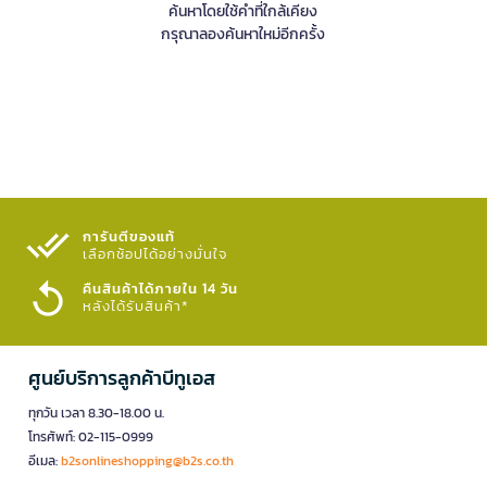
ค้นหาโดยใช้คำที่ใกล้เคียง
กรุณาลองค้นหาใหม่อีกครั้ง
การันตีของแท้
เลือกช้อปได้อย่างมั่นใจ​
คืนสินค้าได้ภายใน 14 วัน
หลังได้รับสินค้า*
ศูนย์บริการลูกค้าบีทูเอส
ทุกวัน เวลา 8.30-18.00 น.
โทรศัพท์: 02-115-0999
อีเมล:
b2sonlineshopping@b2s.co.th