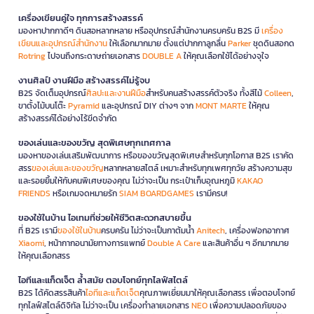
เครื่องเขียนคู่ใจ ทุกการสร้างสรรค์
มองหาปากกาดีๆ ดินสอหลากหลาย หรืออุปกรณ์สำนักงานครบครัน B2S มี
เครื่อง
เขียนและอุปกรณ์สำนักงาน
ให้เลือกมากมาย ตั้งแต่ปากกาลูกลื่น
Parker
ชุดดินสอกด
Rotring
ไปจนถึงกระดาษถ่ายเอกสาร
DOUBLE A
ให้คุณเลือกใช้ได้อย่างจุใจ
งานศิลป์ งานฝีมือ สร้างสรรค์ไม่รู้จบ
B2S จัดเต็มอุปกรณ์
ศิลปะและงานฝีมือ
สำหรับคนสร้างสรรค์ตัวจริง ทั้งสีไม้
Colleen
,
ขาตั้งไม้บนโต๊ะ
Pyramid
และอุปกรณ์ DIY ต่างๆ จาก
MONT MARTE
ให้คุณ
สร้างสรรค์ได้อย่างไร้ขีดจำกัด
ของเล่นและของขวัญ สุดพิเศษทุกเทศกาล
มองหาของเล่นเสริมพัฒนาการ หรือของขวัญสุดพิเศษสำหรับทุกโอกาส B2S เราคัด
สรร
ของเล่นและของขวัญ
หลากหลายสไตล์ เหมาะสำหรับทุกเพศทุกวัย สร้างความสุข
และรอยยิ้มให้กับคนพิเศษของคุณ ไม่ว่าจะเป็น กระเป๋าเก็บอุณหภูมิ
KAKAO
FRIENDS
หรือเกมจดหมายรัก
SIAM BOARDGAMES
เรามีครบ!
ของใช้ในบ้าน ไอเทมที่ช่วยให้ชีวิตสะดวกสบายขึ้น
ที่ B2S เรามี
ของใช้ในบ้าน
ครบครัน ไม่ว่าจะเป็นกาต้มน้ำ
Anitech
, เครื่องฟอกอากาศ
Xiaomi
, หน้ากากอนามัยทางการแพทย์
Double A Care
และสินค้าอื่น ๆ อีกมากมาย
ให้คุณเลือกสรร
ไอทีและแก็ดเจ็ต ล้ำสมัย ตอบโจทย์ทุกไลฟ์สไตล์
B2S ได้คัดสรรสินค้า
ไอทีและแก็ดเจ็ต
คุณภาพเยี่ยมมาให้คุณเลือกสรร เพื่อตอบโจทย์
ทุกไลฟ์สไตล์ดิจิทัล ไม่ว่าจะเป็น เครื่องทำลายเอกสาร
NEO
เพื่อความปลอดภัยของ