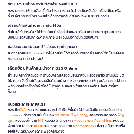
ช้อป B2S Online การันตีสินค้าของแท้ 100%
B2S Online ให้คุณเลือกซื้อสินค้าหลากหลาย ไม่ว่าจะเป็นหนังสือ เครื่องเขียน หรือ
อื่นๆ อีกมากมายได้อย่างมั่นใจ ด้วยการการันตีสินค้าของแท้ 100% ทุกชิ้น
เปลี่ยน/คืนสินค้าง่าย ภายใน 14 วัน
ซื้อไปแล้วไม่ตรงใจ? ไม่ว่าจะเป็นหนังสือที่เลือกผิด หรือสินค้ามีปัญหา คุณสามารถ
เปลี่ยนหรือคืนสินค้าได้ง่าย ๆ ภายใน 14 วันนับจากวันที่ได้รับสินค้า
ช้อปออนไลน์ได้ตลอด 24 ชั่วโมง ทุกที่ ทุกเวลา
สะดวกสุดๆ! B2S online เปิดให้คุณช้อปได้ตลอดวันตลอดคืน อยากได้อะไร แค่คลิก
ก็รอรับสินค้าที่บ้านได้เลย!
เลือกช้อปสินค้าแนะนำจาก B2S Online
สำหรับใครที่กำลังมองหา ร้านอุปกรณ์เครื่องเขียนใกล้ฉัน หรืออยากแวะร้าน B2S แต่
ไม่สะดวก วันนี้เราได้รวบรวมสินค้าแนะนำจาก B2S Online มาให้คุณเลือกสรรได้ง่ายๆ
พร้อมตอบโจทย์ทุกไลฟ์สไตล์ ไม่ว่าคุณจะมองหา ร้านขายหนังสือ หรือสินค้าอื่นๆ
ก็ตาม
หนังสือหลากหลายสไตล์
B2S มี
หนังสือ
หลากหลายแนวจากสำนักพิมพ์ชั้นนำ ไม่ว่าจะเป็นนิยายยอดนิยมอย่าง
Lavender
, ตำราเรียนเข้มข้นของ
ดร. ศุภวัฒน์ พุกเจริญ
, นิตยสารอัปเดตจาก
เพ็ญ
บุญ
, หนังสือเด็กจาก
MIS
หนังสือจิตวิทยาจาก
Mugunghwa Publishing
, หนังสือ
พัฒนาตนเองจาก
KOOB
และวรรณกรรมจาก
Nanmeebooks
ทั้งหมดนี้สามารถซื้อ
ออนไลน์ได้อย่างง่ายดายเพียงคลิกเดียว