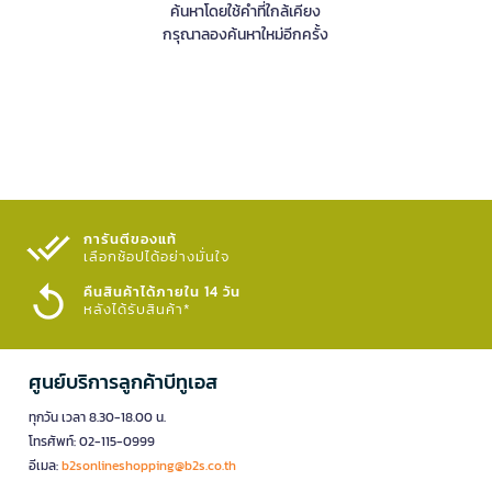
ค้นหาโดยใช้คำที่ใกล้เคียง
กรุณาลองค้นหาใหม่อีกครั้ง
การันตีของแท้
เลือกช้อปได้อย่างมั่นใจ​
คืนสินค้าได้ภายใน 14 วัน
หลังได้รับสินค้า*
ศูนย์บริการลูกค้าบีทูเอส
ทุกวัน เวลา 8.30-18.00 น.
โทรศัพท์: 02-115-0999
อีเมล:
b2sonlineshopping@b2s.co.th