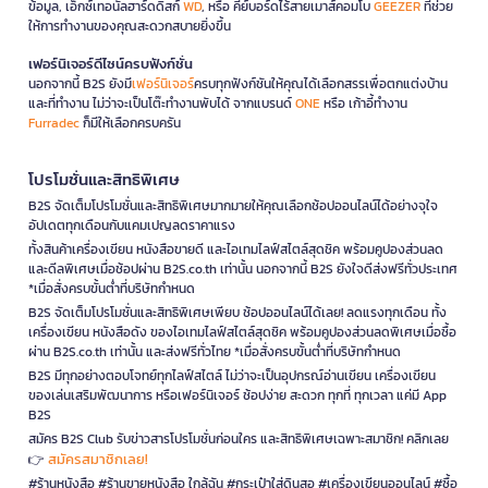
ข้อมูล, เอ็กซ์เทอนัลฮาร์ดดิสก์
WD
, หรือ คีย์บอร์ดไร้สายเมาส์คอมโบ
GEEZER
ที่ช่วย
ให้การทำงานของคุณสะดวกสบายยิ่งขึ้น
เฟอร์นิเจอร์ดีไซน์ครบฟังก์ชั่น
นอกจากนี้ B2S ยังมี
เฟอร์นิเจอร์
ครบทุกฟังก์ชันให้คุณได้เลือกสรรเพื่อตกแต่งบ้าน
และที่ทำงาน ไม่ว่าจะเป็นโต๊ะทำงานพับได้ จากแบรนด์
ONE
หรือ เก้าอี้ทำงาน
Furradec
ก็มีให้เลือกครบครัน
โปรโมชั่นและสิทธิพิเศษ
B2S จัดเต็มโปรโมชั่นและสิทธิพิเศษมากมายให้คุณเลือกช้อปออนไลน์ได้อย่างจุใจ
อัปเดตทุกเดือนกับแคมเปญลดราคาแรง
ทั้งสินค้าเครื่องเขียน หนังสือขายดี และไอเทมไลฟ์สไตล์สุดชิค พร้อมคูปองส่วนลด
และดีลพิเศษเมื่อช้อปผ่าน B2S.co.th เท่านั้น นอกจากนี้ B2S ยังใจดีส่งฟรีทั่วประเทศ
*เมื่อสั่งครบขั้นต่ำที่บริษัทกำหนด
B2S จัดเต็มโปรโมชั่นและสิทธิพิเศษเพียบ ช้อปออนไลน์ได้เลย! ลดแรงทุกเดือน ทั้ง
เครื่องเขียน หนังสือดัง ของไอเทมไลฟ์สไตล์สุดชิค พร้อมคูปองส่วนลดพิเศษเมื่อซื้อ
ผ่าน B2S.co.th เท่านั้น และส่งฟรีทั่วไทย *เมื่อสั่งครบขั้นต่ำที่บริษัทกำหนด
B2S มีทุกอย่างตอบโจทย์ทุกไลฟ์สไตล์ ไม่ว่าจะเป็นอุปกรณ์อ่านเขียน เครื่องเขียน
ของเล่นเสริมพัฒนาการ หรือเฟอร์นิเจอร์ ช้อปง่าย สะดวก ทุกที่ ทุกเวลา แค่มี App
B2S
สมัคร B2S Club รับข่าวสารโปรโมชั่นก่อนใคร และสิทธิพิเศษเฉพาะสมาชิก! คลิกเลย
สมัครสมาชิกเลย!
👉
#ร้านหนังสือ #ร้านขายหนังสือ ใกล้ฉัน #กระเป๋าใส่ดินสอ #เครื่องเขียนออนไลน์ #ซื้อ