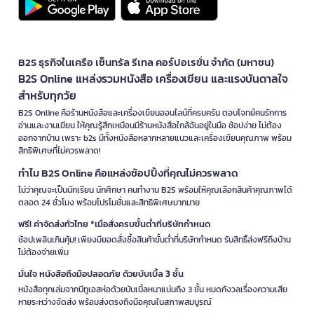
B2S ธุรกิจในเครือ เซ็นทรัล รีเทล คอร์ปอเรชั่น จำกัด (มหาชน)
B2S Online แหล่งรวมหนังสือ เครื่องเขียน และแรงบันดาลใจ
สำหรับทุกวัย
B2S Online คือร้านหนังสือและเครื่องเขียนออนไลน์ที่ครบครัน ตอบโจทย์คนรักการ
อ่านและงานเขียน ให้คุณรู้สึกเหมือนมีร้านหนังสือใกล้ฉันอยู่ในมือ ช้อปง่าย ไม่ต้อง
ออกจากบ้าน เพราะ b2s มีทั้งหนังสือหลากหลายแนวและเครื่องเขียนคุณภาพ พร้อม
สิทธิพิเศษที่ไม่ควรพลาด!
ทำไม B2S Online คือแหล่งช้อปปิ้งที่คุณไม่ควรพลาด
ไม่ว่าคุณจะเป็นนักเรียน นักศึกษา คนทำงาน B2S พร้อมให้คุณเลือกสินค้าคุณภาพได้
ตลอด 24 ชั่วโมง พร้อมโปรโมชั่นและสิทธิพิเศษมากมาย
ฟรี! ค่าจัดส่งทั่วไทย *เมื่อสั่งครบขั้นต่ำที่บริษัทกำหนด
ช้อปเพลินเกินคุ้ม! เพียงมียอดสั่งซื้อสินค้าขั้นต่ำที่บริษัทกำหนด รับสิทธิ์ส่งฟรีถึงบ้าน
ไม่ต้องจ่ายเพิ่ม
มั่นใจ หนังสือถึงมือปลอดภัย ด้วยบับเบิ้ล 3 ชั้น
หนังสือทุกเล่มจากบีทูเอสห่อด้วยบับเบิ้ลหนาแน่นถึง 3 ชั้น หมดกังวลเรื่องความเสีย
หายระหว่างจัดส่ง พร้อมส่งตรงถึงมือคุณในสภาพสมบูรณ์