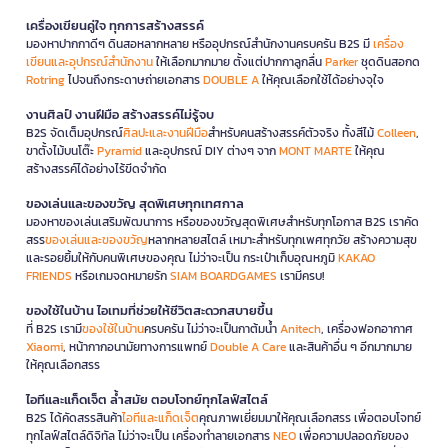
เครื่องเขียนคู่ใจ ทุกการสร้างสรรค์
มองหาปากกาดีๆ ดินสอหลากหลาย หรืออุปกรณ์สำนักงานครบครัน B2S มี
เครื่อง
เขียนและอุปกรณ์สำนักงาน
ให้เลือกมากมาย ตั้งแต่ปากกาลูกลื่น
Parker
ชุดดินสอกด
Rotring
ไปจนถึงกระดาษถ่ายเอกสาร
DOUBLE A
ให้คุณเลือกใช้ได้อย่างจุใจ
งานศิลป์ งานฝีมือ สร้างสรรค์ไม่รู้จบ
B2S จัดเต็มอุปกรณ์
ศิลปะและงานฝีมือ
สำหรับคนสร้างสรรค์ตัวจริง ทั้งสีไม้
Colleen
,
ขาตั้งไม้บนโต๊ะ
Pyramid
และอุปกรณ์ DIY ต่างๆ จาก
MONT MARTE
ให้คุณ
สร้างสรรค์ได้อย่างไร้ขีดจำกัด
ของเล่นและของขวัญ สุดพิเศษทุกเทศกาล
มองหาของเล่นเสริมพัฒนาการ หรือของขวัญสุดพิเศษสำหรับทุกโอกาส B2S เราคัด
สรร
ของเล่นและของขวัญ
หลากหลายสไตล์ เหมาะสำหรับทุกเพศทุกวัย สร้างความสุข
และรอยยิ้มให้กับคนพิเศษของคุณ ไม่ว่าจะเป็น กระเป๋าเก็บอุณหภูมิ
KAKAO
FRIENDS
หรือเกมจดหมายรัก
SIAM BOARDGAMES
เรามีครบ!
ของใช้ในบ้าน ไอเทมที่ช่วยให้ชีวิตสะดวกสบายขึ้น
ที่ B2S เรามี
ของใช้ในบ้าน
ครบครัน ไม่ว่าจะเป็นกาต้มน้ำ
Anitech
, เครื่องฟอกอากาศ
Xiaomi
, หน้ากากอนามัยทางการแพทย์
Double A Care
และสินค้าอื่น ๆ อีกมากมาย
ให้คุณเลือกสรร
ไอทีและแก็ดเจ็ต ล้ำสมัย ตอบโจทย์ทุกไลฟ์สไตล์
B2S ได้คัดสรรสินค้า
ไอทีและแก็ดเจ็ต
คุณภาพเยี่ยมมาให้คุณเลือกสรร เพื่อตอบโจทย์
ทุกไลฟ์สไตล์ดิจิทัล ไม่ว่าจะเป็น เครื่องทำลายเอกสาร
NEO
เพื่อความปลอดภัยของ