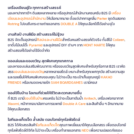
เครื่องเขียนคู่ใจ ทุกการสร้างสรรค์
มองหาปากกาดีๆ ดินสอหลากหลาย หรืออุปกรณ์สำนักงานครบครัน B2S มี
เครื่อง
เขียนและอุปกรณ์สำนักงาน
ให้เลือกมากมาย ตั้งแต่ปากกาลูกลื่น
Parker
ชุดดินสอกด
Rotring
ไปจนถึงกระดาษถ่ายเอกสาร
DOUBLE A
ให้คุณเลือกใช้ได้อย่างจุใจ
งานศิลป์ งานฝีมือ สร้างสรรค์ไม่รู้จบ
B2S จัดเต็มอุปกรณ์
ศิลปะและงานฝีมือ
สำหรับคนสร้างสรรค์ตัวจริง ทั้งสีไม้
Colleen
,
ขาตั้งไม้บนโต๊ะ
Pyramid
และอุปกรณ์ DIY ต่างๆ จาก
MONT MARTE
ให้คุณ
สร้างสรรค์ได้อย่างไร้ขีดจำกัด
ของเล่นและของขวัญ สุดพิเศษทุกเทศกาล
มองหาของเล่นเสริมพัฒนาการ หรือของขวัญสุดพิเศษสำหรับทุกโอกาส B2S เราคัด
สรร
ของเล่นและของขวัญ
หลากหลายสไตล์ เหมาะสำหรับทุกเพศทุกวัย สร้างความสุข
และรอยยิ้มให้กับคนพิเศษของคุณ ไม่ว่าจะเป็น กระเป๋าเก็บอุณหภูมิ
KAKAO
FRIENDS
หรือเกมจดหมายรัก
SIAM BOARDGAMES
เรามีครบ!
ของใช้ในบ้าน ไอเทมที่ช่วยให้ชีวิตสะดวกสบายขึ้น
ที่ B2S เรามี
ของใช้ในบ้าน
ครบครัน ไม่ว่าจะเป็นกาต้มน้ำ
Anitech
, เครื่องฟอกอากาศ
Xiaomi
, หน้ากากอนามัยทางการแพทย์
Double A Care
และสินค้าอื่น ๆ อีกมากมาย
ให้คุณเลือกสรร
ไอทีและแก็ดเจ็ต ล้ำสมัย ตอบโจทย์ทุกไลฟ์สไตล์
B2S ได้คัดสรรสินค้า
ไอทีและแก็ดเจ็ต
คุณภาพเยี่ยมมาให้คุณเลือกสรร เพื่อตอบโจทย์
ทุกไลฟ์สไตล์ดิจิทัล ไม่ว่าจะเป็น เครื่องทำลายเอกสาร
NEO
เพื่อความปลอดภัยของ