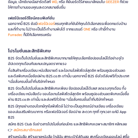
ข้อมูล, เอ็กซ์เทอนัลฮาร์ดดิสก์
WD
, หรือ คีย์บอร์ดไร้สายเมาส์คอมโบ
GEEZER
ที่ช่วย
ให้การทำงานของคุณสะดวกสบายยิ่งขึ้น
เฟอร์นิเจอร์ดีไซน์ครบฟังก์ชั่น
นอกจากนี้ B2S ยังมี
เฟอร์นิเจอร์
ครบทุกฟังก์ชันให้คุณได้เลือกสรรเพื่อตกแต่งบ้าน
และที่ทำงาน ไม่ว่าจะเป็นโต๊ะทำงานพับได้ จากแบรนด์
ONE
หรือ เก้าอี้ทำงาน
Furradec
ก็มีให้เลือกครบครัน
โปรโมชั่นและสิทธิพิเศษ
B2S จัดเต็มโปรโมชั่นและสิทธิพิเศษมากมายให้คุณเลือกช้อปออนไลน์ได้อย่างจุใจ
อัปเดตทุกเดือนกับแคมเปญลดราคาแรง
ทั้งสินค้าเครื่องเขียน หนังสือขายดี และไอเทมไลฟ์สไตล์สุดชิค พร้อมคูปองส่วนลด
และดีลพิเศษเมื่อช้อปผ่าน B2S.co.th เท่านั้น นอกจากนี้ B2S ยังใจดีส่งฟรีทั่วประเทศ
*เมื่อสั่งครบขั้นต่ำที่บริษัทกำหนด
B2S จัดเต็มโปรโมชั่นและสิทธิพิเศษเพียบ ช้อปออนไลน์ได้เลย! ลดแรงทุกเดือน ทั้ง
เครื่องเขียน หนังสือดัง ของไอเทมไลฟ์สไตล์สุดชิค พร้อมคูปองส่วนลดพิเศษเมื่อซื้อ
ผ่าน B2S.co.th เท่านั้น และส่งฟรีทั่วไทย *เมื่อสั่งครบขั้นต่ำที่บริษัทกำหนด
B2S มีทุกอย่างตอบโจทย์ทุกไลฟ์สไตล์ ไม่ว่าจะเป็นอุปกรณ์อ่านเขียน เครื่องเขียน
ของเล่นเสริมพัฒนาการ หรือเฟอร์นิเจอร์ ช้อปง่าย สะดวก ทุกที่ ทุกเวลา แค่มี App
B2S
สมัคร B2S Club รับข่าวสารโปรโมชั่นก่อนใคร และสิทธิพิเศษเฉพาะสมาชิก! คลิกเลย
สมัครสมาชิกเลย!
👉
#ร้านหนังสือ #ร้านขายหนังสือ ใกล้ฉัน #กระเป๋าใส่ดินสอ #เครื่องเขียนออนไลน์ #ซื้อ