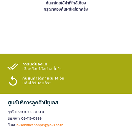
ค้นหาโดยใช้คำที่ใกล้เคียง
กรุณาลองค้นหาใหม่อีกครั้ง
การันตีของแท้
เลือกช้อปได้อย่างมั่นใจ​
คืนสินค้าได้ภายใน 14 วัน
หลังได้รับสินค้า*
ศูนย์บริการลูกค้าบีทูเอส
ทุกวัน เวลา 8.30-18.00 น.
โทรศัพท์: 02-115-0999
อีเมล:
b2sonlineshopping@b2s.co.th