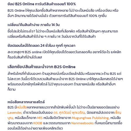
ช้อป B2S Online การันตีสินค้าของแท้ 100%
B2S Online ให้คุณเลือกซื้อสินค้าหลากหลาย ไม่ว่าจะเป็นหนังสือ เครื่องเขียน หรือ
อื่นๆ อีกมากมายได้อย่างมั่นใจ ด้วยการการันตีสินค้าของแท้ 100% ทุกชิ้น
เปลี่ยน/คืนสินค้าง่าย ภายใน 14 วัน
ซื้อไปแล้วไม่ตรงใจ? ไม่ว่าจะเป็นหนังสือที่เลือกผิด หรือสินค้ามีปัญหา คุณสามารถ
เปลี่ยนหรือคืนสินค้าได้ง่าย ๆ ภายใน 14 วันนับจากวันที่ได้รับสินค้า
ช้อปออนไลน์ได้ตลอด 24 ชั่วโมง ทุกที่ ทุกเวลา
สะดวกสุดๆ! B2S online เปิดให้คุณช้อปได้ตลอดวันตลอดคืน อยากได้อะไร แค่คลิก
ก็รอรับสินค้าที่บ้านได้เลย!
เลือกช้อปสินค้าแนะนำจาก B2S Online
สำหรับใครที่กำลังมองหา ร้านอุปกรณ์เครื่องเขียนใกล้ฉัน หรืออยากแวะร้าน B2S แต่
ไม่สะดวก วันนี้เราได้รวบรวมสินค้าแนะนำจาก B2S Online มาให้คุณเลือกสรรได้ง่ายๆ
พร้อมตอบโจทย์ทุกไลฟ์สไตล์ ไม่ว่าคุณจะมองหา ร้านขายหนังสือ หรือสินค้าอื่นๆ
ก็ตาม
หนังสือหลากหลายสไตล์
B2S มี
หนังสือ
หลากหลายแนวจากสำนักพิมพ์ชั้นนำ ไม่ว่าจะเป็นนิยายยอดนิยมอย่าง
Lavender
, ตำราเรียนเข้มข้นของ
ดร. ศุภวัฒน์ พุกเจริญ
, นิตยสารอัปเดตจาก
เพ็ญ
บุญ
, หนังสือเด็กจาก
MIS
หนังสือจิตวิทยาจาก
Mugunghwa Publishing
, หนังสือ
พัฒนาตนเองจาก
KOOB
และวรรณกรรมจาก
Nanmeebooks
ทั้งหมดนี้สามารถซื้อ
ออนไลน์ได้อย่างง่ายดายเพียงคลิกเดียว