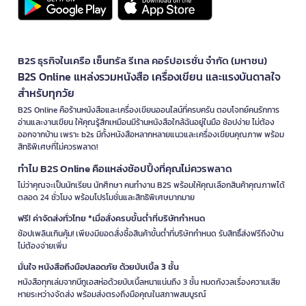
B2S ธุรกิจในเครือ เซ็นทรัล รีเทล คอร์ปอเรชั่น จำกัด (มหาชน)
B2S Online แหล่งรวมหนังสือ เครื่องเขียน และแรงบันดาลใจ
สำหรับทุกวัย
B2S Online คือร้านหนังสือและเครื่องเขียนออนไลน์ที่ครบครัน ตอบโจทย์คนรักการ
อ่านและงานเขียน ให้คุณรู้สึกเหมือนมีร้านหนังสือใกล้ฉันอยู่ในมือ ช้อปง่าย ไม่ต้อง
ออกจากบ้าน เพราะ b2s มีทั้งหนังสือหลากหลายแนวและเครื่องเขียนคุณภาพ พร้อม
สิทธิพิเศษที่ไม่ควรพลาด!
ทำไม B2S Online คือแหล่งช้อปปิ้งที่คุณไม่ควรพลาด
ไม่ว่าคุณจะเป็นนักเรียน นักศึกษา คนทำงาน B2S พร้อมให้คุณเลือกสินค้าคุณภาพได้
ตลอด 24 ชั่วโมง พร้อมโปรโมชั่นและสิทธิพิเศษมากมาย
ฟรี! ค่าจัดส่งทั่วไทย *เมื่อสั่งครบขั้นต่ำที่บริษัทกำหนด
ช้อปเพลินเกินคุ้ม! เพียงมียอดสั่งซื้อสินค้าขั้นต่ำที่บริษัทกำหนด รับสิทธิ์ส่งฟรีถึงบ้าน
ไม่ต้องจ่ายเพิ่ม
มั่นใจ หนังสือถึงมือปลอดภัย ด้วยบับเบิ้ล 3 ชั้น
หนังสือทุกเล่มจากบีทูเอสห่อด้วยบับเบิ้ลหนาแน่นถึง 3 ชั้น หมดกังวลเรื่องความเสีย
หายระหว่างจัดส่ง พร้อมส่งตรงถึงมือคุณในสภาพสมบูรณ์