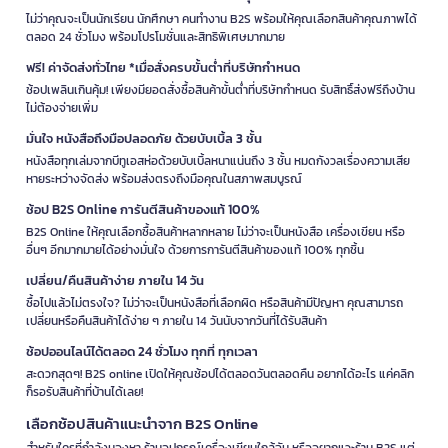
ไม่ว่าคุณจะเป็นนักเรียน นักศึกษา คนทำงาน B2S พร้อมให้คุณเลือกสินค้าคุณภาพได้
ตลอด 24 ชั่วโมง พร้อมโปรโมชั่นและสิทธิพิเศษมากมาย
ฟรี! ค่าจัดส่งทั่วไทย *เมื่อสั่งครบขั้นต่ำที่บริษัทกำหนด
ช้อปเพลินเกินคุ้ม! เพียงมียอดสั่งซื้อสินค้าขั้นต่ำที่บริษัทกำหนด รับสิทธิ์ส่งฟรีถึงบ้าน
ไม่ต้องจ่ายเพิ่ม
มั่นใจ หนังสือถึงมือปลอดภัย ด้วยบับเบิ้ล 3 ชั้น
หนังสือทุกเล่มจากบีทูเอสห่อด้วยบับเบิ้ลหนาแน่นถึง 3 ชั้น หมดกังวลเรื่องความเสีย
หายระหว่างจัดส่ง พร้อมส่งตรงถึงมือคุณในสภาพสมบูรณ์
ช้อป B2S Online การันตีสินค้าของแท้ 100%
B2S Online ให้คุณเลือกซื้อสินค้าหลากหลาย ไม่ว่าจะเป็นหนังสือ เครื่องเขียน หรือ
อื่นๆ อีกมากมายได้อย่างมั่นใจ ด้วยการการันตีสินค้าของแท้ 100% ทุกชิ้น
เปลี่ยน/คืนสินค้าง่าย ภายใน 14 วัน
ซื้อไปแล้วไม่ตรงใจ? ไม่ว่าจะเป็นหนังสือที่เลือกผิด หรือสินค้ามีปัญหา คุณสามารถ
เปลี่ยนหรือคืนสินค้าได้ง่าย ๆ ภายใน 14 วันนับจากวันที่ได้รับสินค้า
ช้อปออนไลน์ได้ตลอด 24 ชั่วโมง ทุกที่ ทุกเวลา
สะดวกสุดๆ! B2S online เปิดให้คุณช้อปได้ตลอดวันตลอดคืน อยากได้อะไร แค่คลิก
ก็รอรับสินค้าที่บ้านได้เลย!
เลือกช้อปสินค้าแนะนำจาก B2S Online
สำหรับใครที่กำลังมองหา ร้านอุปกรณ์เครื่องเขียนใกล้ฉัน หรืออยากแวะร้าน B2S แต่