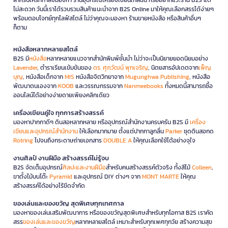
ไม่สะดวก วันนี้เราได้รวบรวมสินค้าแนะนำจาก B2S Online มาให้คุณเลือกสรรได้ง่ายๆ
พร้อมตอบโจทย์ทุกไลฟ์สไตล์ ไม่ว่าคุณจะมองหา ร้านขายหนังสือ หรือสินค้าอื่นๆ
ก็ตาม
หนังสือหลากหลายสไตล์
B2S มี
หนังสือ
หลากหลายแนวจากสำนักพิมพ์ชั้นนำ ไม่ว่าจะเป็นนิยายยอดนิยมอย่าง
Lavender
, ตำราเรียนเข้มข้นของ
ดร. ศุภวัฒน์ พุกเจริญ
, นิตยสารอัปเดตจาก
เพ็ญ
บุญ
, หนังสือเด็กจาก
MIS
หนังสือจิตวิทยาจาก
Mugunghwa Publishing
, หนังสือ
พัฒนาตนเองจาก
KOOB
และวรรณกรรมจาก
Nanmeebooks
ทั้งหมดนี้สามารถซื้อ
ออนไลน์ได้อย่างง่ายดายเพียงคลิกเดียว
เครื่องเขียนคู่ใจ ทุกการสร้างสรรค์
มองหาปากกาดีๆ ดินสอหลากหลาย หรืออุปกรณ์สำนักงานครบครัน B2S มี
เครื่อง
เขียนและอุปกรณ์สำนักงาน
ให้เลือกมากมาย ตั้งแต่ปากกาลูกลื่น
Parker
ชุดดินสอกด
Rotring
ไปจนถึงกระดาษถ่ายเอกสาร
DOUBLE A
ให้คุณเลือกใช้ได้อย่างจุใจ
งานศิลป์ งานฝีมือ สร้างสรรค์ไม่รู้จบ
B2S จัดเต็มอุปกรณ์
ศิลปะและงานฝีมือ
สำหรับคนสร้างสรรค์ตัวจริง ทั้งสีไม้
Colleen
,
ขาตั้งไม้บนโต๊ะ
Pyramid
และอุปกรณ์ DIY ต่างๆ จาก
MONT MARTE
ให้คุณ
สร้างสรรค์ได้อย่างไร้ขีดจำกัด
ของเล่นและของขวัญ สุดพิเศษทุกเทศกาล
มองหาของเล่นเสริมพัฒนาการ หรือของขวัญสุดพิเศษสำหรับทุกโอกาส B2S เราคัด
สรร
ของเล่นและของขวัญ
หลากหลายสไตล์ เหมาะสำหรับทุกเพศทุกวัย สร้างความสุข