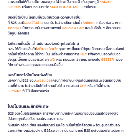
และรอยยิ้มให้กับคนพิเศษของคุณ ไม่ว่าจะเป็น กระเป๋าเก็บอุณหภูมิ
KAKAO
FRIENDS
หรือเกมจดหมายรัก
SIAM BOARDGAMES
เรามีครบ!
ของใช้ในบ้าน ไอเทมที่ช่วยให้ชีวิตสะดวกสบายขึ้น
ที่ B2S เรามี
ของใช้ในบ้าน
ครบครัน ไม่ว่าจะเป็นกาต้มน้ำ
Anitech
, เครื่องฟอกอากาศ
Xiaomi
, หน้ากากอนามัยทางการแพทย์
Double A Care
และสินค้าอื่น ๆ อีกมากมาย
ให้คุณเลือกสรร
ไอทีและแก็ดเจ็ต ล้ำสมัย ตอบโจทย์ทุกไลฟ์สไตล์
B2S ได้คัดสรรสินค้า
ไอทีและแก็ดเจ็ต
คุณภาพเยี่ยมมาให้คุณเลือกสรร เพื่อตอบโจทย์
ทุกไลฟ์สไตล์ดิจิทัล ไม่ว่าจะเป็น เครื่องทำลายเอกสาร
NEO
เพื่อความปลอดภัยของ
ข้อมูล, เอ็กซ์เทอนัลฮาร์ดดิสก์
WD
, หรือ คีย์บอร์ดไร้สายเมาส์คอมโบ
GEEZER
ที่ช่วย
ให้การทำงานของคุณสะดวกสบายยิ่งขึ้น
เฟอร์นิเจอร์ดีไซน์ครบฟังก์ชั่น
นอกจากนี้ B2S ยังมี
เฟอร์นิเจอร์
ครบทุกฟังก์ชันให้คุณได้เลือกสรรเพื่อตกแต่งบ้าน
และที่ทำงาน ไม่ว่าจะเป็นโต๊ะทำงานพับได้ จากแบรนด์
ONE
หรือ เก้าอี้ทำงาน
Furradec
ก็มีให้เลือกครบครัน
โปรโมชั่นและสิทธิพิเศษ
B2S จัดเต็มโปรโมชั่นและสิทธิพิเศษมากมายให้คุณเลือกช้อปออนไลน์ได้อย่างจุใจ
อัปเดตทุกเดือนกับแคมเปญลดราคาแรง
ทั้งสินค้าเครื่องเขียน หนังสือขายดี และไอเทมไลฟ์สไตล์สุดชิค พร้อมคูปองส่วนลด
และดีลพิเศษเมื่อช้อปผ่าน B2S.co.th เท่านั้น นอกจากนี้ B2S ยังใจดีส่งฟรีทั่วประเทศ