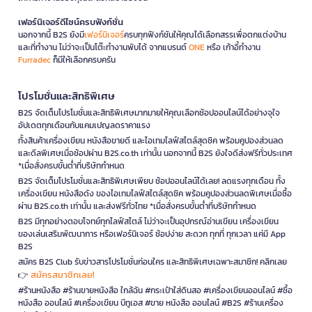
เฟอร์นิเจอร์ดีไซน์ครบฟังก์ชั่น
นอกจากนี้ B2S ยังมี
เฟอร์นิเจอร์
ครบทุกฟังก์ชันให้คุณได้เลือกสรรเพื่อตกแต่งบ้าน
และที่ทำงาน ไม่ว่าจะเป็นโต๊ะทำงานพับได้ จากแบรนด์
ONE
หรือ เก้าอี้ทำงาน
Furradec
ก็มีให้เลือกครบครัน
โปรโมชั่นและสิทธิพิเศษ
B2S จัดเต็มโปรโมชั่นและสิทธิพิเศษมากมายให้คุณเลือกช้อปออนไลน์ได้อย่างจุใจ
อัปเดตทุกเดือนกับแคมเปญลดราคาแรง
ทั้งสินค้าเครื่องเขียน หนังสือขายดี และไอเทมไลฟ์สไตล์สุดชิค พร้อมคูปองส่วนลด
และดีลพิเศษเมื่อช้อปผ่าน B2S.co.th เท่านั้น นอกจากนี้ B2S ยังใจดีส่งฟรีทั่วประเทศ
*เมื่อสั่งครบขั้นต่ำที่บริษัทกำหนด
B2S จัดเต็มโปรโมชั่นและสิทธิพิเศษเพียบ ช้อปออนไลน์ได้เลย! ลดแรงทุกเดือน ทั้ง
เครื่องเขียน หนังสือดัง ของไอเทมไลฟ์สไตล์สุดชิค พร้อมคูปองส่วนลดพิเศษเมื่อซื้อ
ผ่าน B2S.co.th เท่านั้น และส่งฟรีทั่วไทย *เมื่อสั่งครบขั้นต่ำที่บริษัทกำหนด
B2S มีทุกอย่างตอบโจทย์ทุกไลฟ์สไตล์ ไม่ว่าจะเป็นอุปกรณ์อ่านเขียน เครื่องเขียน
ของเล่นเสริมพัฒนาการ หรือเฟอร์นิเจอร์ ช้อปง่าย สะดวก ทุกที่ ทุกเวลา แค่มี App
B2S
สมัคร B2S Club รับข่าวสารโปรโมชั่นก่อนใคร และสิทธิพิเศษเฉพาะสมาชิก! คลิกเลย
สมัครสมาชิกเลย!
👉
#ร้านหนังสือ #ร้านขายหนังสือ ใกล้ฉัน #กระเป๋าใส่ดินสอ #เครื่องเขียนออนไลน์ #ซื้อ
หนังสือ ออนไลน์ #เครื่องเขียน บีทูเอส #ขาย หนังสือ ออนไลน์ #B2S #ร้านเครื่อง