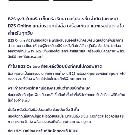
B2S ธุรกิจในเครือ เซ็นทรัล รีเทล คอร์ปอเรชั่น จำกัด (มหาชน)
B2S Online แหล่งรวมหนังสือ เครื่องเขียน และแรงบันดาลใจ
สำหรับทุกวัย
B2S Online คือร้านหนังสือและเครื่องเขียนออนไลน์ที่ครบครัน ตอบโจทย์คนรักการ
อ่านและงานเขียน ให้คุณรู้สึกเหมือนมีร้านหนังสือใกล้ฉันอยู่ในมือ ช้อปง่าย ไม่ต้อง
ออกจากบ้าน เพราะ b2s มีทั้งหนังสือหลากหลายแนวและเครื่องเขียนคุณภาพ พร้อม
สิทธิพิเศษที่ไม่ควรพลาด!
ทำไม B2S Online คือแหล่งช้อปปิ้งที่คุณไม่ควรพลาด
ไม่ว่าคุณจะเป็นนักเรียน นักศึกษา คนทำงาน B2S พร้อมให้คุณเลือกสินค้าคุณภาพได้
ตลอด 24 ชั่วโมง พร้อมโปรโมชั่นและสิทธิพิเศษมากมาย
ฟรี! ค่าจัดส่งทั่วไทย *เมื่อสั่งครบขั้นต่ำที่บริษัทกำหนด
ช้อปเพลินเกินคุ้ม! เพียงมียอดสั่งซื้อสินค้าขั้นต่ำที่บริษัทกำหนด รับสิทธิ์ส่งฟรีถึงบ้าน
ไม่ต้องจ่ายเพิ่ม
มั่นใจ หนังสือถึงมือปลอดภัย ด้วยบับเบิ้ล 3 ชั้น
หนังสือทุกเล่มจากบีทูเอสห่อด้วยบับเบิ้ลหนาแน่นถึง 3 ชั้น หมดกังวลเรื่องความเสีย
หายระหว่างจัดส่ง พร้อมส่งตรงถึงมือคุณในสภาพสมบูรณ์
ช้อป B2S Online การันตีสินค้าของแท้ 100%