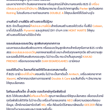
มองหาปากกาดีๆ ดินสอหลากหลาย หรืออุปกรณ์สำนักงานครบครัน B2S มี
เครื่อง
เขียนและอุปกรณ์สำนักงาน
ให้เลือกมากมาย ตั้งแต่ปากกาลูกลื่น
Parker
ชุดดินสอกด
Rotring
ไปจนถึงกระดาษถ่ายเอกสาร
DOUBLE A
ให้คุณเลือกใช้ได้อย่างจุใจ
งานศิลป์ งานฝีมือ สร้างสรรค์ไม่รู้จบ
B2S จัดเต็มอุปกรณ์
ศิลปะและงานฝีมือ
สำหรับคนสร้างสรรค์ตัวจริง ทั้งสีไม้
Colleen
,
ขาตั้งไม้บนโต๊ะ
Pyramid
และอุปกรณ์ DIY ต่างๆ จาก
MONT MARTE
ให้คุณ
สร้างสรรค์ได้อย่างไร้ขีดจำกัด
ของเล่นและของขวัญ สุดพิเศษทุกเทศกาล
มองหาของเล่นเสริมพัฒนาการ หรือของขวัญสุดพิเศษสำหรับทุกโอกาส B2S เราคัด
สรร
ของเล่นและของขวัญ
หลากหลายสไตล์ เหมาะสำหรับทุกเพศทุกวัย สร้างความสุข
และรอยยิ้มให้กับคนพิเศษของคุณ ไม่ว่าจะเป็น กระเป๋าเก็บอุณหภูมิ
KAKAO
FRIENDS
หรือเกมจดหมายรัก
SIAM BOARDGAMES
เรามีครบ!
ของใช้ในบ้าน ไอเทมที่ช่วยให้ชีวิตสะดวกสบายขึ้น
ที่ B2S เรามี
ของใช้ในบ้าน
ครบครัน ไม่ว่าจะเป็นกาต้มน้ำ
Anitech
, เครื่องฟอกอากาศ
Xiaomi
, หน้ากากอนามัยทางการแพทย์
Double A Care
และสินค้าอื่น ๆ อีกมากมาย
ให้คุณเลือกสรร
ไอทีและแก็ดเจ็ต ล้ำสมัย ตอบโจทย์ทุกไลฟ์สไตล์
B2S ได้คัดสรรสินค้า
ไอทีและแก็ดเจ็ต
คุณภาพเยี่ยมมาให้คุณเลือกสรร เพื่อตอบโจทย์
ทุกไลฟ์สไตล์ดิจิทัล ไม่ว่าจะเป็น เครื่องทำลายเอกสาร
NEO
เพื่อความปลอดภัยของ
ข้อมูล, เอ็กซ์เทอนัลฮาร์ดดิสก์
WD
, หรือ คีย์บอร์ดไร้สายเมาส์คอมโบ
GEEZER
ที่ช่วย
ให้การทำงานของคุณสะดวกสบายยิ่งขึ้น