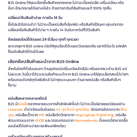
B2S Online ให้คุณเลือกซื้อสินค้าหลากหลาย ไม่ว่าจะเป็นหนังสือ เครื่องเขียน หรือ
อื่นๆ อีกมากมายได้อย่างมั่นใจ ด้วยการการันตีสินค้าของแท้ 100% ทุกชิ้น
เปลี่ยน/คืนสินค้าง่าย ภายใน 14 วัน
ซื้อไปแล้วไม่ตรงใจ? ไม่ว่าจะเป็นหนังสือที่เลือกผิด หรือสินค้ามีปัญหา คุณสามารถ
เปลี่ยนหรือคืนสินค้าได้ง่าย ๆ ภายใน 14 วันนับจากวันที่ได้รับสินค้า
ช้อปออนไลน์ได้ตลอด 24 ชั่วโมง ทุกที่ ทุกเวลา
สะดวกสุดๆ! B2S online เปิดให้คุณช้อปได้ตลอดวันตลอดคืน อยากได้อะไร แค่คลิก
ก็รอรับสินค้าที่บ้านได้เลย!
เลือกช้อปสินค้าแนะนำจาก B2S Online
สำหรับใครที่กำลังมองหา ร้านอุปกรณ์เครื่องเขียนใกล้ฉัน หรืออยากแวะร้าน B2S แต่
ไม่สะดวก วันนี้เราได้รวบรวมสินค้าแนะนำจาก B2S Online มาให้คุณเลือกสรรได้ง่ายๆ
พร้อมตอบโจทย์ทุกไลฟ์สไตล์ ไม่ว่าคุณจะมองหา ร้านขายหนังสือ หรือสินค้าอื่นๆ
ก็ตาม
หนังสือหลากหลายสไตล์
B2S มี
หนังสือ
หลากหลายแนวจากสำนักพิมพ์ชั้นนำ ไม่ว่าจะเป็นนิยายยอดนิยมอย่าง
Lavender
, ตำราเรียนเข้มข้นของ
ดร. ศุภวัฒน์ พุกเจริญ
, นิตยสารอัปเดตจาก
เพ็ญ
บุญ
, หนังสือเด็กจาก
MIS
หนังสือจิตวิทยาจาก
Mugunghwa Publishing
, หนังสือ
พัฒนาตนเองจาก
KOOB
และวรรณกรรมจาก
Nanmeebooks
ทั้งหมดนี้สามารถซื้อ
ออนไลน์ได้อย่างง่ายดายเพียงคลิกเดียว
เครื่องเขียนคู่ใจ ทุกการสร้างสรรค์