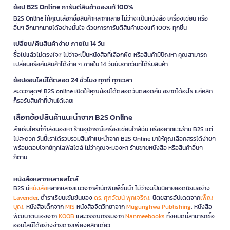
ช้อป B2S Online การันตีสินค้าของแท้ 100%
B2S Online ให้คุณเลือกซื้อสินค้าหลากหลาย ไม่ว่าจะเป็นหนังสือ เครื่องเขียน หรือ
อื่นๆ อีกมากมายได้อย่างมั่นใจ ด้วยการการันตีสินค้าของแท้ 100% ทุกชิ้น
เปลี่ยน/คืนสินค้าง่าย ภายใน 14 วัน
ซื้อไปแล้วไม่ตรงใจ? ไม่ว่าจะเป็นหนังสือที่เลือกผิด หรือสินค้ามีปัญหา คุณสามารถ
เปลี่ยนหรือคืนสินค้าได้ง่าย ๆ ภายใน 14 วันนับจากวันที่ได้รับสินค้า
ช้อปออนไลน์ได้ตลอด 24 ชั่วโมง ทุกที่ ทุกเวลา
สะดวกสุดๆ! B2S online เปิดให้คุณช้อปได้ตลอดวันตลอดคืน อยากได้อะไร แค่คลิก
ก็รอรับสินค้าที่บ้านได้เลย!
เลือกช้อปสินค้าแนะนำจาก B2S Online
สำหรับใครที่กำลังมองหา ร้านอุปกรณ์เครื่องเขียนใกล้ฉัน หรืออยากแวะร้าน B2S แต่
ไม่สะดวก วันนี้เราได้รวบรวมสินค้าแนะนำจาก B2S Online มาให้คุณเลือกสรรได้ง่ายๆ
พร้อมตอบโจทย์ทุกไลฟ์สไตล์ ไม่ว่าคุณจะมองหา ร้านขายหนังสือ หรือสินค้าอื่นๆ
ก็ตาม
หนังสือหลากหลายสไตล์
B2S มี
หนังสือ
หลากหลายแนวจากสำนักพิมพ์ชั้นนำ ไม่ว่าจะเป็นนิยายยอดนิยมอย่าง
Lavender
, ตำราเรียนเข้มข้นของ
ดร. ศุภวัฒน์ พุกเจริญ
, นิตยสารอัปเดตจาก
เพ็ญ
บุญ
, หนังสือเด็กจาก
MIS
หนังสือจิตวิทยาจาก
Mugunghwa Publishing
, หนังสือ
พัฒนาตนเองจาก
KOOB
และวรรณกรรมจาก
Nanmeebooks
ทั้งหมดนี้สามารถซื้อ
ออนไลน์ได้อย่างง่ายดายเพียงคลิกเดียว