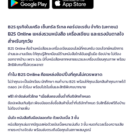
B2S ธุรกิจในเครือ เซ็นทรัล รีเทล คอร์ปอเรชั่น จำกัด (มหาชน)
B2S Online แหล่งรวมหนังสือ เครื่องเขียน และแรงบันดาลใจ
สำหรับทุกวัย
B2S Online คือร้านหนังสือและเครื่องเขียนออนไลน์ที่ครบครัน ตอบโจทย์คนรักการ
อ่านและงานเขียน ให้คุณรู้สึกเหมือนมีร้านหนังสือใกล้ฉันอยู่ในมือ ช้อปง่าย ไม่ต้อง
ออกจากบ้าน เพราะ b2s มีทั้งหนังสือหลากหลายแนวและเครื่องเขียนคุณภาพ พร้อม
สิทธิพิเศษที่ไม่ควรพลาด!
ทำไม B2S Online คือแหล่งช้อปปิ้งที่คุณไม่ควรพลาด
ไม่ว่าคุณจะเป็นนักเรียน นักศึกษา คนทำงาน B2S พร้อมให้คุณเลือกสินค้าคุณภาพได้
ตลอด 24 ชั่วโมง พร้อมโปรโมชั่นและสิทธิพิเศษมากมาย
ฟรี! ค่าจัดส่งทั่วไทย *เมื่อสั่งครบขั้นต่ำที่บริษัทกำหนด
ช้อปเพลินเกินคุ้ม! เพียงมียอดสั่งซื้อสินค้าขั้นต่ำที่บริษัทกำหนด รับสิทธิ์ส่งฟรีถึงบ้าน
ไม่ต้องจ่ายเพิ่ม
มั่นใจ หนังสือถึงมือปลอดภัย ด้วยบับเบิ้ล 3 ชั้น
หนังสือทุกเล่มจากบีทูเอสห่อด้วยบับเบิ้ลหนาแน่นถึง 3 ชั้น หมดกังวลเรื่องความเสีย
หายระหว่างจัดส่ง พร้อมส่งตรงถึงมือคุณในสภาพสมบูรณ์