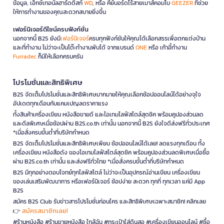
ข้อมูล, เอ็กซ์เทอนัลฮาร์ดดิสก์
WD
, หรือ คีย์บอร์ดไร้สายเมาส์คอมโบ
GEEZER
ที่ช่วย
ให้การทำงานของคุณสะดวกสบายยิ่งขึ้น
เฟอร์นิเจอร์ดีไซน์ครบฟังก์ชั่น
นอกจากนี้ B2S ยังมี
เฟอร์นิเจอร์
ครบทุกฟังก์ชันให้คุณได้เลือกสรรเพื่อตกแต่งบ้าน
และที่ทำงาน ไม่ว่าจะเป็นโต๊ะทำงานพับได้ จากแบรนด์
ONE
หรือ เก้าอี้ทำงาน
Furradec
ก็มีให้เลือกครบครัน
โปรโมชั่นและสิทธิพิเศษ
B2S จัดเต็มโปรโมชั่นและสิทธิพิเศษมากมายให้คุณเลือกช้อปออนไลน์ได้อย่างจุใจ
อัปเดตทุกเดือนกับแคมเปญลดราคาแรง
ทั้งสินค้าเครื่องเขียน หนังสือขายดี และไอเทมไลฟ์สไตล์สุดชิค พร้อมคูปองส่วนลด
และดีลพิเศษเมื่อช้อปผ่าน B2S.co.th เท่านั้น นอกจากนี้ B2S ยังใจดีส่งฟรีทั่วประเทศ
*เมื่อสั่งครบขั้นต่ำที่บริษัทกำหนด
B2S จัดเต็มโปรโมชั่นและสิทธิพิเศษเพียบ ช้อปออนไลน์ได้เลย! ลดแรงทุกเดือน ทั้ง
เครื่องเขียน หนังสือดัง ของไอเทมไลฟ์สไตล์สุดชิค พร้อมคูปองส่วนลดพิเศษเมื่อซื้อ
ผ่าน B2S.co.th เท่านั้น และส่งฟรีทั่วไทย *เมื่อสั่งครบขั้นต่ำที่บริษัทกำหนด
B2S มีทุกอย่างตอบโจทย์ทุกไลฟ์สไตล์ ไม่ว่าจะเป็นอุปกรณ์อ่านเขียน เครื่องเขียน
ของเล่นเสริมพัฒนาการ หรือเฟอร์นิเจอร์ ช้อปง่าย สะดวก ทุกที่ ทุกเวลา แค่มี App
B2S
สมัคร B2S Club รับข่าวสารโปรโมชั่นก่อนใคร และสิทธิพิเศษเฉพาะสมาชิก! คลิกเลย
สมัครสมาชิกเลย!
👉
#ร้านหนังสือ #ร้านขายหนังสือ ใกล้ฉัน #กระเป๋าใส่ดินสอ #เครื่องเขียนออนไลน์ #ซื้อ