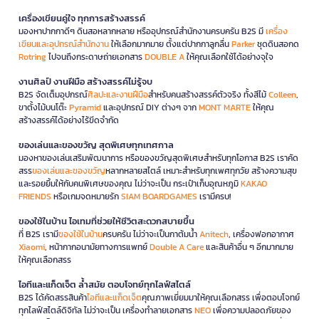
เครื่องเขียนคู่ใจ ทุกการสร้างสรรค์
มองหาปากกาดีๆ ดินสอหลากหลาย หรืออุปกรณ์สำนักงานครบครัน B2S มี
เครื่อง
เขียนและอุปกรณ์สำนักงาน
ให้เลือกมากมาย ตั้งแต่ปากกาลูกลื่น
Parker
ชุดดินสอกด
Rotring
ไปจนถึงกระดาษถ่ายเอกสาร
DOUBLE A
ให้คุณเลือกใช้ได้อย่างจุใจ
งานศิลป์ งานฝีมือ สร้างสรรค์ไม่รู้จบ
B2S จัดเต็มอุปกรณ์
ศิลปะและงานฝีมือ
สำหรับคนสร้างสรรค์ตัวจริง ทั้งสีไม้
Colleen
,
ขาตั้งไม้บนโต๊ะ
Pyramid
และอุปกรณ์ DIY ต่างๆ จาก
MONT MARTE
ให้คุณ
สร้างสรรค์ได้อย่างไร้ขีดจำกัด
ของเล่นและของขวัญ สุดพิเศษทุกเทศกาล
มองหาของเล่นเสริมพัฒนาการ หรือของขวัญสุดพิเศษสำหรับทุกโอกาส B2S เราคัด
สรร
ของเล่นและของขวัญ
หลากหลายสไตล์ เหมาะสำหรับทุกเพศทุกวัย สร้างความสุข
และรอยยิ้มให้กับคนพิเศษของคุณ ไม่ว่าจะเป็น กระเป๋าเก็บอุณหภูมิ
KAKAO
FRIENDS
หรือเกมจดหมายรัก
SIAM BOARDGAMES
เรามีครบ!
ของใช้ในบ้าน ไอเทมที่ช่วยให้ชีวิตสะดวกสบายขึ้น
ที่ B2S เรามี
ของใช้ในบ้าน
ครบครัน ไม่ว่าจะเป็นกาต้มน้ำ
Anitech
, เครื่องฟอกอากาศ
Xiaomi
, หน้ากากอนามัยทางการแพทย์
Double A Care
และสินค้าอื่น ๆ อีกมากมาย
ให้คุณเลือกสรร
ไอทีและแก็ดเจ็ต ล้ำสมัย ตอบโจทย์ทุกไลฟ์สไตล์
B2S ได้คัดสรรสินค้า
ไอทีและแก็ดเจ็ต
คุณภาพเยี่ยมมาให้คุณเลือกสรร เพื่อตอบโจทย์
ทุกไลฟ์สไตล์ดิจิทัล ไม่ว่าจะเป็น เครื่องทำลายเอกสาร
NEO
เพื่อความปลอดภัยของ