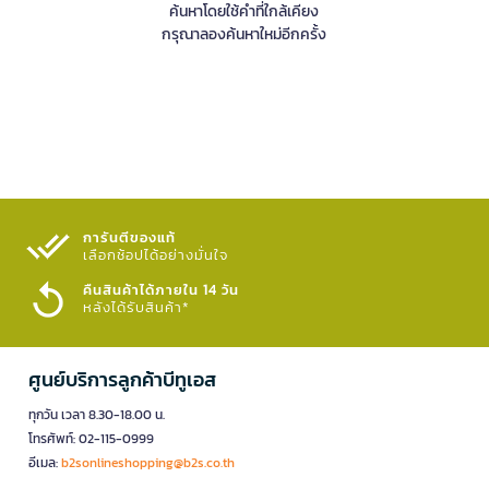
ค้นหาโดยใช้คำที่ใกล้เคียง
กรุณาลองค้นหาใหม่อีกครั้ง
การันตีของแท้
เลือกช้อปได้อย่างมั่นใจ​
คืนสินค้าได้ภายใน 14 วัน
หลังได้รับสินค้า*
ศูนย์บริการลูกค้าบีทูเอส
ทุกวัน เวลา 8.30-18.00 น.
โทรศัพท์: 02-115-0999
อีเมล:
b2sonlineshopping@b2s.co.th