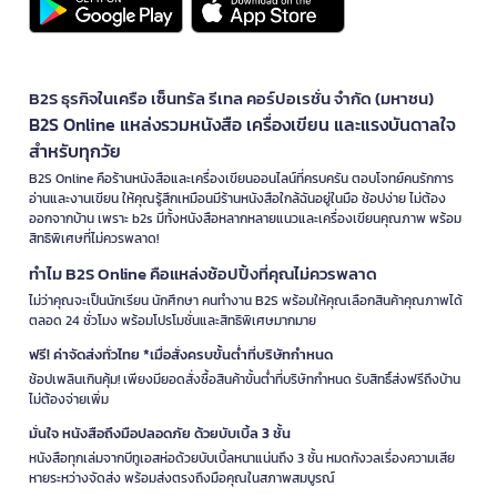
B2S ธุรกิจในเครือ เซ็นทรัล รีเทล คอร์ปอเรชั่น จำกัด (มหาชน)
B2S Online แหล่งรวมหนังสือ เครื่องเขียน และแรงบันดาลใจ
สำหรับทุกวัย
B2S Online คือร้านหนังสือและเครื่องเขียนออนไลน์ที่ครบครัน ตอบโจทย์คนรักการ
อ่านและงานเขียน ให้คุณรู้สึกเหมือนมีร้านหนังสือใกล้ฉันอยู่ในมือ ช้อปง่าย ไม่ต้อง
ออกจากบ้าน เพราะ b2s มีทั้งหนังสือหลากหลายแนวและเครื่องเขียนคุณภาพ พร้อม
สิทธิพิเศษที่ไม่ควรพลาด!
ทำไม B2S Online คือแหล่งช้อปปิ้งที่คุณไม่ควรพลาด
ไม่ว่าคุณจะเป็นนักเรียน นักศึกษา คนทำงาน B2S พร้อมให้คุณเลือกสินค้าคุณภาพได้
ตลอด 24 ชั่วโมง พร้อมโปรโมชั่นและสิทธิพิเศษมากมาย
ฟรี! ค่าจัดส่งทั่วไทย *เมื่อสั่งครบขั้นต่ำที่บริษัทกำหนด
ช้อปเพลินเกินคุ้ม! เพียงมียอดสั่งซื้อสินค้าขั้นต่ำที่บริษัทกำหนด รับสิทธิ์ส่งฟรีถึงบ้าน
ไม่ต้องจ่ายเพิ่ม
มั่นใจ หนังสือถึงมือปลอดภัย ด้วยบับเบิ้ล 3 ชั้น
หนังสือทุกเล่มจากบีทูเอสห่อด้วยบับเบิ้ลหนาแน่นถึง 3 ชั้น หมดกังวลเรื่องความเสีย
หายระหว่างจัดส่ง พร้อมส่งตรงถึงมือคุณในสภาพสมบูรณ์