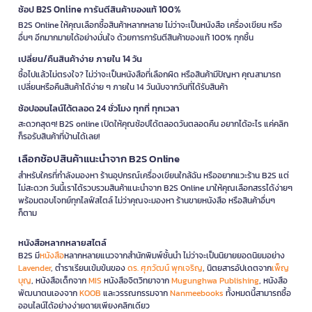
ช้อป B2S Online การันตีสินค้าของแท้ 100%
B2S Online ให้คุณเลือกซื้อสินค้าหลากหลาย ไม่ว่าจะเป็นหนังสือ เครื่องเขียน หรือ
อื่นๆ อีกมากมายได้อย่างมั่นใจ ด้วยการการันตีสินค้าของแท้ 100% ทุกชิ้น
เปลี่ยน/คืนสินค้าง่าย ภายใน 14 วัน
ซื้อไปแล้วไม่ตรงใจ? ไม่ว่าจะเป็นหนังสือที่เลือกผิด หรือสินค้ามีปัญหา คุณสามารถ
เปลี่ยนหรือคืนสินค้าได้ง่าย ๆ ภายใน 14 วันนับจากวันที่ได้รับสินค้า
ช้อปออนไลน์ได้ตลอด 24 ชั่วโมง ทุกที่ ทุกเวลา
สะดวกสุดๆ! B2S online เปิดให้คุณช้อปได้ตลอดวันตลอดคืน อยากได้อะไร แค่คลิก
ก็รอรับสินค้าที่บ้านได้เลย!
เลือกช้อปสินค้าแนะนำจาก B2S Online
สำหรับใครที่กำลังมองหา ร้านอุปกรณ์เครื่องเขียนใกล้ฉัน หรืออยากแวะร้าน B2S แต่
ไม่สะดวก วันนี้เราได้รวบรวมสินค้าแนะนำจาก B2S Online มาให้คุณเลือกสรรได้ง่ายๆ
พร้อมตอบโจทย์ทุกไลฟ์สไตล์ ไม่ว่าคุณจะมองหา ร้านขายหนังสือ หรือสินค้าอื่นๆ
ก็ตาม
หนังสือหลากหลายสไตล์
B2S มี
หนังสือ
หลากหลายแนวจากสำนักพิมพ์ชั้นนำ ไม่ว่าจะเป็นนิยายยอดนิยมอย่าง
Lavender
, ตำราเรียนเข้มข้นของ
ดร. ศุภวัฒน์ พุกเจริญ
, นิตยสารอัปเดตจาก
เพ็ญ
บุญ
, หนังสือเด็กจาก
MIS
หนังสือจิตวิทยาจาก
Mugunghwa Publishing
, หนังสือ
พัฒนาตนเองจาก
KOOB
และวรรณกรรมจาก
Nanmeebooks
ทั้งหมดนี้สามารถซื้อ
ออนไลน์ได้อย่างง่ายดายเพียงคลิกเดียว