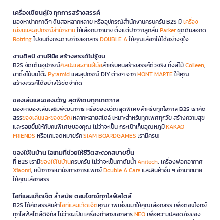
เครื่องเขียนคู่ใจ ทุกการสร้างสรรค์
มองหาปากกาดีๆ ดินสอหลากหลาย หรืออุปกรณ์สำนักงานครบครัน B2S มี
เครื่อง
เขียนและอุปกรณ์สำนักงาน
ให้เลือกมากมาย ตั้งแต่ปากกาลูกลื่น
Parker
ชุดดินสอกด
Rotring
ไปจนถึงกระดาษถ่ายเอกสาร
DOUBLE A
ให้คุณเลือกใช้ได้อย่างจุใจ
งานศิลป์ งานฝีมือ สร้างสรรค์ไม่รู้จบ
B2S จัดเต็มอุปกรณ์
ศิลปะและงานฝีมือ
สำหรับคนสร้างสรรค์ตัวจริง ทั้งสีไม้
Colleen
,
ขาตั้งไม้บนโต๊ะ
Pyramid
และอุปกรณ์ DIY ต่างๆ จาก
MONT MARTE
ให้คุณ
สร้างสรรค์ได้อย่างไร้ขีดจำกัด
ของเล่นและของขวัญ สุดพิเศษทุกเทศกาล
มองหาของเล่นเสริมพัฒนาการ หรือของขวัญสุดพิเศษสำหรับทุกโอกาส B2S เราคัด
สรร
ของเล่นและของขวัญ
หลากหลายสไตล์ เหมาะสำหรับทุกเพศทุกวัย สร้างความสุข
และรอยยิ้มให้กับคนพิเศษของคุณ ไม่ว่าจะเป็น กระเป๋าเก็บอุณหภูมิ
KAKAO
FRIENDS
หรือเกมจดหมายรัก
SIAM BOARDGAMES
เรามีครบ!
ของใช้ในบ้าน ไอเทมที่ช่วยให้ชีวิตสะดวกสบายขึ้น
ที่ B2S เรามี
ของใช้ในบ้าน
ครบครัน ไม่ว่าจะเป็นกาต้มน้ำ
Anitech
, เครื่องฟอกอากาศ
Xiaomi
, หน้ากากอนามัยทางการแพทย์
Double A Care
และสินค้าอื่น ๆ อีกมากมาย
ให้คุณเลือกสรร
ไอทีและแก็ดเจ็ต ล้ำสมัย ตอบโจทย์ทุกไลฟ์สไตล์
B2S ได้คัดสรรสินค้า
ไอทีและแก็ดเจ็ต
คุณภาพเยี่ยมมาให้คุณเลือกสรร เพื่อตอบโจทย์
ทุกไลฟ์สไตล์ดิจิทัล ไม่ว่าจะเป็น เครื่องทำลายเอกสาร
NEO
เพื่อความปลอดภัยของ