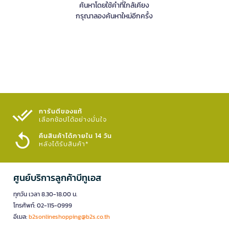
ค้นหาโดยใช้คำที่ใกล้เคียง
กรุณาลองค้นหาใหม่อีกครั้ง
การันตีของแท้
เลือกช้อปได้อย่างมั่นใจ​
คืนสินค้าได้ภายใน 14 วัน
หลังได้รับสินค้า*
ศูนย์บริการลูกค้าบีทูเอส
ทุกวัน เวลา 8.30-18.00 น.
โทรศัพท์: 02-115-0999
อีเมล:
b2sonlineshopping@b2s.co.th