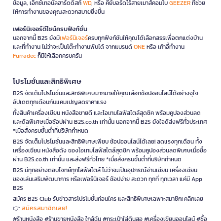
ข้อมูล, เอ็กซ์เทอนัลฮาร์ดดิสก์
WD
, หรือ คีย์บอร์ดไร้สายเมาส์คอมโบ
GEEZER
ที่ช่วย
ให้การทำงานของคุณสะดวกสบายยิ่งขึ้น
เฟอร์นิเจอร์ดีไซน์ครบฟังก์ชั่น
นอกจากนี้ B2S ยังมี
เฟอร์นิเจอร์
ครบทุกฟังก์ชันให้คุณได้เลือกสรรเพื่อตกแต่งบ้าน
และที่ทำงาน ไม่ว่าจะเป็นโต๊ะทำงานพับได้ จากแบรนด์
ONE
หรือ เก้าอี้ทำงาน
Furradec
ก็มีให้เลือกครบครัน
โปรโมชั่นและสิทธิพิเศษ
B2S จัดเต็มโปรโมชั่นและสิทธิพิเศษมากมายให้คุณเลือกช้อปออนไลน์ได้อย่างจุใจ
อัปเดตทุกเดือนกับแคมเปญลดราคาแรง
ทั้งสินค้าเครื่องเขียน หนังสือขายดี และไอเทมไลฟ์สไตล์สุดชิค พร้อมคูปองส่วนลด
และดีลพิเศษเมื่อช้อปผ่าน B2S.co.th เท่านั้น นอกจากนี้ B2S ยังใจดีส่งฟรีทั่วประเทศ
*เมื่อสั่งครบขั้นต่ำที่บริษัทกำหนด
B2S จัดเต็มโปรโมชั่นและสิทธิพิเศษเพียบ ช้อปออนไลน์ได้เลย! ลดแรงทุกเดือน ทั้ง
เครื่องเขียน หนังสือดัง ของไอเทมไลฟ์สไตล์สุดชิค พร้อมคูปองส่วนลดพิเศษเมื่อซื้อ
ผ่าน B2S.co.th เท่านั้น และส่งฟรีทั่วไทย *เมื่อสั่งครบขั้นต่ำที่บริษัทกำหนด
B2S มีทุกอย่างตอบโจทย์ทุกไลฟ์สไตล์ ไม่ว่าจะเป็นอุปกรณ์อ่านเขียน เครื่องเขียน
ของเล่นเสริมพัฒนาการ หรือเฟอร์นิเจอร์ ช้อปง่าย สะดวก ทุกที่ ทุกเวลา แค่มี App
B2S
สมัคร B2S Club รับข่าวสารโปรโมชั่นก่อนใคร และสิทธิพิเศษเฉพาะสมาชิก! คลิกเลย
สมัครสมาชิกเลย!
👉
#ร้านหนังสือ #ร้านขายหนังสือ ใกล้ฉัน #กระเป๋าใส่ดินสอ #เครื่องเขียนออนไลน์ #ซื้อ