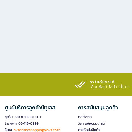
การันตีของแท้
เลือกช้อปได้อย่างมั่นใจ​
ศูนย์บริการลูกค้าบีทูเอส
การสนับสนุนลูกค้า
ทุกวัน เวลา 8.30-18.00 น.
ติดต่อเรา
โทรศัพท์: 02-115-0999
วิธีการช้อปออนไลน์
อีเมล:
b2sonlineshopping@b2s.co.th
การจัดส่งสินค้า