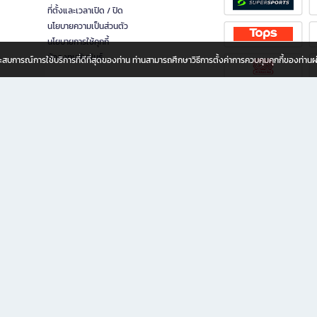
ที่ตั้งและเวลาเปิด / ปิด
นโยบายความเป็นส่วนตัว
นโยบายการใช้คุกกี้
นักลงทุนสัมพันธ์
อประสบการณ์การใช้บริการที่ดีที่สุดของท่าน ท่านสามารถศึกษาวิธีการตั้งค่าการควบคุมคุกกี้ของท่าน
ทุกวัย
ขียน ให้คุณรู้สึกเหมือนมีร้านหนังสือใกล้ฉันอยู่ในมือ ช้อปง่าย ไม่ต้องออกจากบ้าน เพราะ b2
 ชั่วโมง พร้อมโปรโมชั่นและสิทธิพิเศษมากมาย