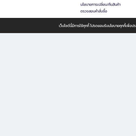
นโยบายการเปลี่ยน/คืนสินค้า
ตรวจสอบคำสั่งซื้อ
เว็บไซต์นี้มีการใช้คุกกี้ โปรดยอมรับนโยบายคุกกี้เพื่
B2S ธุรกิจในเครือ เซ็นทรัล รีเทล คอร์ปอเรชั่น จำกัด (มหาชน)
B2S Online แหล่งรวมหนังสือ เครื่องเขียน และแรงบันดาลใจสำหรับ
B2S Online คือร้านหนังสือและเครื่องเขียนออนไลน์ที่ครบครัน ตอบโจทย์คนรักการอ่านและงานเ
ทำไม B2S Online คือแหล่งช้อปปิ้งที่คุณไม่ควรพลาด
ไม่ว่าคุณจะเป็นนักเรียน นักศึกษา คนทำงาน B2S พร้อมให้คุณเลือกสินค้าคุณภาพได้ตลอด 24