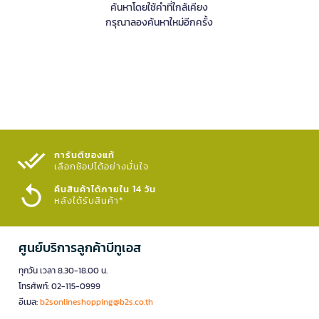
ค้นหาโดยใช้คำที่ใกล้เคียง
กรุณาลองค้นหาใหม่อีกครั้ง
การันตีของแท้
เลือกช้อปได้อย่างมั่นใจ​
คืนสินค้าได้ภายใน 14 วัน
หลังได้รับสินค้า*
ศูนย์บริการลูกค้าบีทูเอส
ทุกวัน เวลา 8.30-18.00 น.
โทรศัพท์: 02-115-0999
อีเมล:
b2sonlineshopping@b2s.co.th