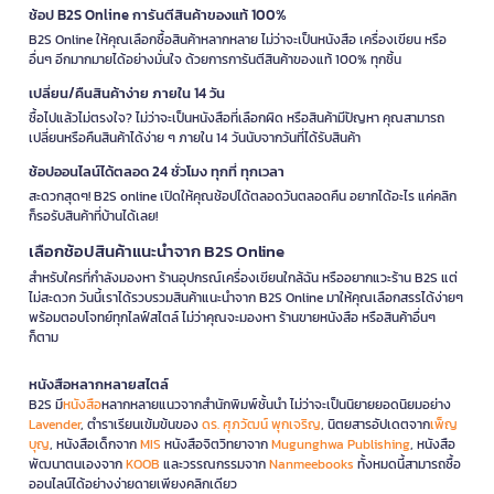
ช้อป B2S Online การันตีสินค้าของแท้ 100%
B2S Online ให้คุณเลือกซื้อสินค้าหลากหลาย ไม่ว่าจะเป็นหนังสือ เครื่องเขียน หรือ
อื่นๆ อีกมากมายได้อย่างมั่นใจ ด้วยการการันตีสินค้าของแท้ 100% ทุกชิ้น
เปลี่ยน/คืนสินค้าง่าย ภายใน 14 วัน
ซื้อไปแล้วไม่ตรงใจ? ไม่ว่าจะเป็นหนังสือที่เลือกผิด หรือสินค้ามีปัญหา คุณสามารถ
เปลี่ยนหรือคืนสินค้าได้ง่าย ๆ ภายใน 14 วันนับจากวันที่ได้รับสินค้า
ช้อปออนไลน์ได้ตลอด 24 ชั่วโมง ทุกที่ ทุกเวลา
สะดวกสุดๆ! B2S online เปิดให้คุณช้อปได้ตลอดวันตลอดคืน อยากได้อะไร แค่คลิก
ก็รอรับสินค้าที่บ้านได้เลย!
เลือกช้อปสินค้าแนะนำจาก B2S Online
สำหรับใครที่กำลังมองหา ร้านอุปกรณ์เครื่องเขียนใกล้ฉัน หรืออยากแวะร้าน B2S แต่
ไม่สะดวก วันนี้เราได้รวบรวมสินค้าแนะนำจาก B2S Online มาให้คุณเลือกสรรได้ง่ายๆ
พร้อมตอบโจทย์ทุกไลฟ์สไตล์ ไม่ว่าคุณจะมองหา ร้านขายหนังสือ หรือสินค้าอื่นๆ
ก็ตาม
หนังสือหลากหลายสไตล์
B2S มี
หนังสือ
หลากหลายแนวจากสำนักพิมพ์ชั้นนำ ไม่ว่าจะเป็นนิยายยอดนิยมอย่าง
Lavender
, ตำราเรียนเข้มข้นของ
ดร. ศุภวัฒน์ พุกเจริญ
, นิตยสารอัปเดตจาก
เพ็ญ
บุญ
, หนังสือเด็กจาก
MIS
หนังสือจิตวิทยาจาก
Mugunghwa Publishing
, หนังสือ
พัฒนาตนเองจาก
KOOB
และวรรณกรรมจาก
Nanmeebooks
ทั้งหมดนี้สามารถซื้อ
ออนไลน์ได้อย่างง่ายดายเพียงคลิกเดียว