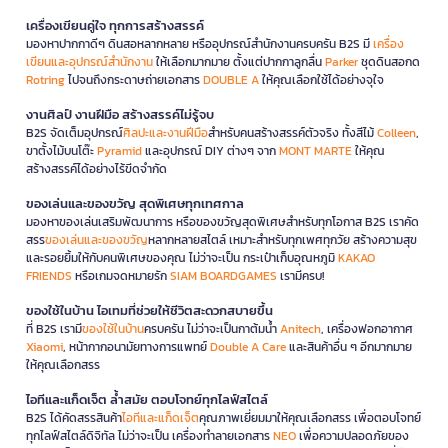
เครื่องเขียนคู่ใจ ทุกการสร้างสรรค์
มองหาปากกาดีๆ ดินสอหลากหลาย หรืออุปกรณ์สำนักงานครบครัน B2S มี
เครื่อง
เขียนและอุปกรณ์สำนักงาน
ให้เลือกมากมาย ตั้งแต่ปากกาลูกลื่น
Parker
ชุดดินสอกด
Rotring
ไปจนถึงกระดาษถ่ายเอกสาร
DOUBLE A
ให้คุณเลือกใช้ได้อย่างจุใจ
งานศิลป์ งานฝีมือ สร้างสรรค์ไม่รู้จบ
B2S จัดเต็มอุปกรณ์
ศิลปะและงานฝีมือ
สำหรับคนสร้างสรรค์ตัวจริง ทั้งสีไม้
Colleen
,
ขาตั้งไม้บนโต๊ะ
Pyramid
และอุปกรณ์ DIY ต่างๆ จาก
MONT MARTE
ให้คุณ
สร้างสรรค์ได้อย่างไร้ขีดจำกัด
ของเล่นและของขวัญ สุดพิเศษทุกเทศกาล
มองหาของเล่นเสริมพัฒนาการ หรือของขวัญสุดพิเศษสำหรับทุกโอกาส B2S เราคัด
สรร
ของเล่นและของขวัญ
หลากหลายสไตล์ เหมาะสำหรับทุกเพศทุกวัย สร้างความสุข
และรอยยิ้มให้กับคนพิเศษของคุณ ไม่ว่าจะเป็น กระเป๋าเก็บอุณหภูมิ
KAKAO
FRIENDS
หรือเกมจดหมายรัก
SIAM BOARDGAMES
เรามีครบ!
ของใช้ในบ้าน ไอเทมที่ช่วยให้ชีวิตสะดวกสบายขึ้น
ที่ B2S เรามี
ของใช้ในบ้าน
ครบครัน ไม่ว่าจะเป็นกาต้มน้ำ
Anitech
, เครื่องฟอกอากาศ
Xiaomi
, หน้ากากอนามัยทางการแพทย์
Double A Care
และสินค้าอื่น ๆ อีกมากมาย
ให้คุณเลือกสรร
ไอทีและแก็ดเจ็ต ล้ำสมัย ตอบโจทย์ทุกไลฟ์สไตล์
B2S ได้คัดสรรสินค้า
ไอทีและแก็ดเจ็ต
คุณภาพเยี่ยมมาให้คุณเลือกสรร เพื่อตอบโจทย์
ทุกไลฟ์สไตล์ดิจิทัล ไม่ว่าจะเป็น เครื่องทำลายเอกสาร
NEO
เพื่อความปลอดภัยของ