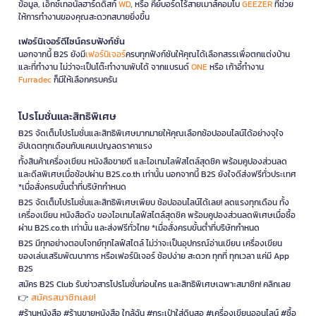
ข้อมูล, เอ็กซ์เทอนัลฮาร์ดดิสก์
WD
, หรือ คีย์บอร์ดไร้สายเมาส์คอมโบ
GEEZER
ที่ช่วย
ให้การทำงานของคุณสะดวกสบายยิ่งขึ้น
เฟอร์นิเจอร์ดีไซน์ครบฟังก์ชั่น
นอกจากนี้ B2S ยังมี
เฟอร์นิเจอร์
ครบทุกฟังก์ชันให้คุณได้เลือกสรรเพื่อตกแต่งบ้าน
และที่ทำงาน ไม่ว่าจะเป็นโต๊ะทำงานพับได้ จากแบรนด์
ONE
หรือ เก้าอี้ทำงาน
Furradec
ก็มีให้เลือกครบครัน
โปรโมชั่นและสิทธิพิเศษ
B2S จัดเต็มโปรโมชั่นและสิทธิพิเศษมากมายให้คุณเลือกช้อปออนไลน์ได้อย่างจุใจ
อัปเดตทุกเดือนกับแคมเปญลดราคาแรง
ทั้งสินค้าเครื่องเขียน หนังสือขายดี และไอเทมไลฟ์สไตล์สุดชิค พร้อมคูปองส่วนลด
และดีลพิเศษเมื่อช้อปผ่าน B2S.co.th เท่านั้น นอกจากนี้ B2S ยังใจดีส่งฟรีทั่วประเทศ
*เมื่อสั่งครบขั้นต่ำที่บริษัทกำหนด
B2S จัดเต็มโปรโมชั่นและสิทธิพิเศษเพียบ ช้อปออนไลน์ได้เลย! ลดแรงทุกเดือน ทั้ง
เครื่องเขียน หนังสือดัง ของไอเทมไลฟ์สไตล์สุดชิค พร้อมคูปองส่วนลดพิเศษเมื่อซื้อ
ผ่าน B2S.co.th เท่านั้น และส่งฟรีทั่วไทย *เมื่อสั่งครบขั้นต่ำที่บริษัทกำหนด
B2S มีทุกอย่างตอบโจทย์ทุกไลฟ์สไตล์ ไม่ว่าจะเป็นอุปกรณ์อ่านเขียน เครื่องเขียน
ของเล่นเสริมพัฒนาการ หรือเฟอร์นิเจอร์ ช้อปง่าย สะดวก ทุกที่ ทุกเวลา แค่มี App
B2S
สมัคร B2S Club รับข่าวสารโปรโมชั่นก่อนใคร และสิทธิพิเศษเฉพาะสมาชิก! คลิกเลย
สมัครสมาชิกเลย!
👉
#ร้านหนังสือ #ร้านขายหนังสือ ใกล้ฉัน #กระเป๋าใส่ดินสอ #เครื่องเขียนออนไลน์ #ซื้อ