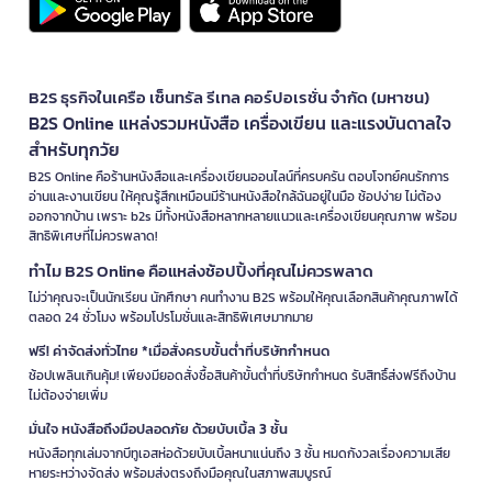
B2S ธุรกิจในเครือ เซ็นทรัล รีเทล คอร์ปอเรชั่น จำกัด (มหาชน)
B2S Online แหล่งรวมหนังสือ เครื่องเขียน และแรงบันดาลใจ
สำหรับทุกวัย
B2S Online คือร้านหนังสือและเครื่องเขียนออนไลน์ที่ครบครัน ตอบโจทย์คนรักการ
อ่านและงานเขียน ให้คุณรู้สึกเหมือนมีร้านหนังสือใกล้ฉันอยู่ในมือ ช้อปง่าย ไม่ต้อง
ออกจากบ้าน เพราะ b2s มีทั้งหนังสือหลากหลายแนวและเครื่องเขียนคุณภาพ พร้อม
สิทธิพิเศษที่ไม่ควรพลาด!
ทำไม B2S Online คือแหล่งช้อปปิ้งที่คุณไม่ควรพลาด
ไม่ว่าคุณจะเป็นนักเรียน นักศึกษา คนทำงาน B2S พร้อมให้คุณเลือกสินค้าคุณภาพได้
ตลอด 24 ชั่วโมง พร้อมโปรโมชั่นและสิทธิพิเศษมากมาย
ฟรี! ค่าจัดส่งทั่วไทย *เมื่อสั่งครบขั้นต่ำที่บริษัทกำหนด
ช้อปเพลินเกินคุ้ม! เพียงมียอดสั่งซื้อสินค้าขั้นต่ำที่บริษัทกำหนด รับสิทธิ์ส่งฟรีถึงบ้าน
ไม่ต้องจ่ายเพิ่ม
มั่นใจ หนังสือถึงมือปลอดภัย ด้วยบับเบิ้ล 3 ชั้น
หนังสือทุกเล่มจากบีทูเอสห่อด้วยบับเบิ้ลหนาแน่นถึง 3 ชั้น หมดกังวลเรื่องความเสีย
หายระหว่างจัดส่ง พร้อมส่งตรงถึงมือคุณในสภาพสมบูรณ์