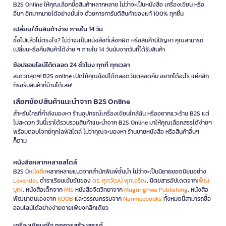
B2S Online ให้คุณเลือกซื้อสินค้าหลากหลาย ไม่ว่าจะเป็นหนังสือ เครื่องเขียน หรือ
อื่นๆ อีกมากมายได้อย่างมั่นใจ ด้วยการการันตีสินค้าของแท้ 100% ทุกชิ้น
เปลี่ยน/คืนสินค้าง่าย ภายใน 14 วัน
ซื้อไปแล้วไม่ตรงใจ? ไม่ว่าจะเป็นหนังสือที่เลือกผิด หรือสินค้ามีปัญหา คุณสามารถ
เปลี่ยนหรือคืนสินค้าได้ง่าย ๆ ภายใน 14 วันนับจากวันที่ได้รับสินค้า
ช้อปออนไลน์ได้ตลอด 24 ชั่วโมง ทุกที่ ทุกเวลา
สะดวกสุดๆ! B2S online เปิดให้คุณช้อปได้ตลอดวันตลอดคืน อยากได้อะไร แค่คลิก
ก็รอรับสินค้าที่บ้านได้เลย!
เลือกช้อปสินค้าแนะนำจาก B2S Online
สำหรับใครที่กำลังมองหา ร้านอุปกรณ์เครื่องเขียนใกล้ฉัน หรืออยากแวะร้าน B2S แต่
ไม่สะดวก วันนี้เราได้รวบรวมสินค้าแนะนำจาก B2S Online มาให้คุณเลือกสรรได้ง่ายๆ
พร้อมตอบโจทย์ทุกไลฟ์สไตล์ ไม่ว่าคุณจะมองหา ร้านขายหนังสือ หรือสินค้าอื่นๆ
ก็ตาม
หนังสือหลากหลายสไตล์
B2S มี
หนังสือ
หลากหลายแนวจากสำนักพิมพ์ชั้นนำ ไม่ว่าจะเป็นนิยายยอดนิยมอย่าง
Lavender
, ตำราเรียนเข้มข้นของ
ดร. ศุภวัฒน์ พุกเจริญ
, นิตยสารอัปเดตจาก
เพ็ญ
บุญ
, หนังสือเด็กจาก
MIS
หนังสือจิตวิทยาจาก
Mugunghwa Publishing
, หนังสือ
พัฒนาตนเองจาก
KOOB
และวรรณกรรมจาก
Nanmeebooks
ทั้งหมดนี้สามารถซื้อ
ออนไลน์ได้อย่างง่ายดายเพียงคลิกเดียว
เครื่องเขียนคู่ใจ ทุกการสร้างสรรค์