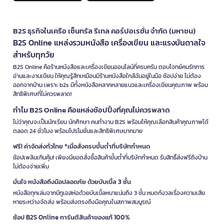
B2S ธุรกิจในเครือ เซ็นทรัล รีเทล คอร์ปอเรชั่น จำกัด (มหาชน)
B2S Online แหล่งรวมหนังสือ เครื่องเขียน และแรงบันดาลใจ
สำหรับทุกวัย
B2S Online คือร้านหนังสือและเครื่องเขียนออนไลน์ที่ครบครัน ตอบโจทย์คนรักการ
อ่านและงานเขียน ให้คุณรู้สึกเหมือนมีร้านหนังสือใกล้ฉันอยู่ในมือ ช้อปง่าย ไม่ต้อง
ออกจากบ้าน เพราะ b2s มีทั้งหนังสือหลากหลายแนวและเครื่องเขียนคุณภาพ พร้อม
สิทธิพิเศษที่ไม่ควรพลาด!
ทำไม B2S Online คือแหล่งช้อปปิ้งที่คุณไม่ควรพลาด
ไม่ว่าคุณจะเป็นนักเรียน นักศึกษา คนทำงาน B2S พร้อมให้คุณเลือกสินค้าคุณภาพได้
ตลอด 24 ชั่วโมง พร้อมโปรโมชั่นและสิทธิพิเศษมากมาย
ฟรี! ค่าจัดส่งทั่วไทย *เมื่อสั่งครบขั้นต่ำที่บริษัทกำหนด
ช้อปเพลินเกินคุ้ม! เพียงมียอดสั่งซื้อสินค้าขั้นต่ำที่บริษัทกำหนด รับสิทธิ์ส่งฟรีถึงบ้าน
ไม่ต้องจ่ายเพิ่ม
มั่นใจ หนังสือถึงมือปลอดภัย ด้วยบับเบิ้ล 3 ชั้น
หนังสือทุกเล่มจากบีทูเอสห่อด้วยบับเบิ้ลหนาแน่นถึง 3 ชั้น หมดกังวลเรื่องความเสีย
หายระหว่างจัดส่ง พร้อมส่งตรงถึงมือคุณในสภาพสมบูรณ์
ช้อป B2S Online การันตีสินค้าของแท้ 100%