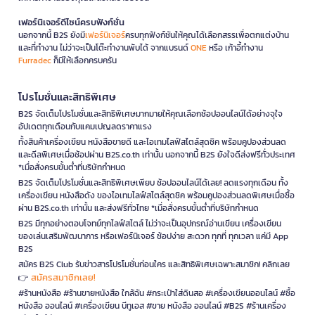
เฟอร์นิเจอร์ดีไซน์ครบฟังก์ชั่น
นอกจากนี้ B2S ยังมี
เฟอร์นิเจอร์
ครบทุกฟังก์ชันให้คุณได้เลือกสรรเพื่อตกแต่งบ้าน
และที่ทำงาน ไม่ว่าจะเป็นโต๊ะทำงานพับได้ จากแบรนด์
ONE
หรือ เก้าอี้ทำงาน
Furradec
ก็มีให้เลือกครบครัน
โปรโมชั่นและสิทธิพิเศษ
B2S จัดเต็มโปรโมชั่นและสิทธิพิเศษมากมายให้คุณเลือกช้อปออนไลน์ได้อย่างจุใจ
อัปเดตทุกเดือนกับแคมเปญลดราคาแรง
ทั้งสินค้าเครื่องเขียน หนังสือขายดี และไอเทมไลฟ์สไตล์สุดชิค พร้อมคูปองส่วนลด
และดีลพิเศษเมื่อช้อปผ่าน B2S.co.th เท่านั้น นอกจากนี้ B2S ยังใจดีส่งฟรีทั่วประเทศ
*เมื่อสั่งครบขั้นต่ำที่บริษัทกำหนด
B2S จัดเต็มโปรโมชั่นและสิทธิพิเศษเพียบ ช้อปออนไลน์ได้เลย! ลดแรงทุกเดือน ทั้ง
เครื่องเขียน หนังสือดัง ของไอเทมไลฟ์สไตล์สุดชิค พร้อมคูปองส่วนลดพิเศษเมื่อซื้อ
ผ่าน B2S.co.th เท่านั้น และส่งฟรีทั่วไทย *เมื่อสั่งครบขั้นต่ำที่บริษัทกำหนด
B2S มีทุกอย่างตอบโจทย์ทุกไลฟ์สไตล์ ไม่ว่าจะเป็นอุปกรณ์อ่านเขียน เครื่องเขียน
ของเล่นเสริมพัฒนาการ หรือเฟอร์นิเจอร์ ช้อปง่าย สะดวก ทุกที่ ทุกเวลา แค่มี App
B2S
สมัคร B2S Club รับข่าวสารโปรโมชั่นก่อนใคร และสิทธิพิเศษเฉพาะสมาชิก! คลิกเลย
สมัครสมาชิกเลย!
👉
#ร้านหนังสือ #ร้านขายหนังสือ ใกล้ฉัน #กระเป๋าใส่ดินสอ #เครื่องเขียนออนไลน์ #ซื้อ
หนังสือ ออนไลน์ #เครื่องเขียน บีทูเอส #ขาย หนังสือ ออนไลน์ #B2S #ร้านเครื่อง