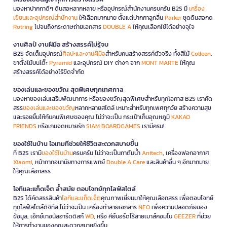
มองหาปากกาดีๆ ดินสอหลากหลาย หรืออุปกรณ์สำนักงานครบครัน B2S มี
เครื่อง
เขียนและอุปกรณ์สำนักงาน
ให้เลือกมากมาย ตั้งแต่ปากกาลูกลื่น
Parker
ชุดดินสอกด
Rotring
ไปจนถึงกระดาษถ่ายเอกสาร
DOUBLE A
ให้คุณเลือกใช้ได้อย่างจุใจ
งานศิลป์ งานฝีมือ สร้างสรรค์ไม่รู้จบ
B2S จัดเต็มอุปกรณ์
ศิลปะและงานฝีมือ
สำหรับคนสร้างสรรค์ตัวจริง ทั้งสีไม้
Colleen
,
ขาตั้งไม้บนโต๊ะ
Pyramid
และอุปกรณ์ DIY ต่างๆ จาก
MONT MARTE
ให้คุณ
สร้างสรรค์ได้อย่างไร้ขีดจำกัด
ของเล่นและของขวัญ สุดพิเศษทุกเทศกาล
มองหาของเล่นเสริมพัฒนาการ หรือของขวัญสุดพิเศษสำหรับทุกโอกาส B2S เราคัด
สรร
ของเล่นและของขวัญ
หลากหลายสไตล์ เหมาะสำหรับทุกเพศทุกวัย สร้างความสุข
และรอยยิ้มให้กับคนพิเศษของคุณ ไม่ว่าจะเป็น กระเป๋าเก็บอุณหภูมิ
KAKAO
FRIENDS
หรือเกมจดหมายรัก
SIAM BOARDGAMES
เรามีครบ!
ของใช้ในบ้าน ไอเทมที่ช่วยให้ชีวิตสะดวกสบายขึ้น
ที่ B2S เรามี
ของใช้ในบ้าน
ครบครัน ไม่ว่าจะเป็นกาต้มน้ำ
Anitech
, เครื่องฟอกอากาศ
Xiaomi
, หน้ากากอนามัยทางการแพทย์
Double A Care
และสินค้าอื่น ๆ อีกมากมาย
ให้คุณเลือกสรร
ไอทีและแก็ดเจ็ต ล้ำสมัย ตอบโจทย์ทุกไลฟ์สไตล์
B2S ได้คัดสรรสินค้า
ไอทีและแก็ดเจ็ต
คุณภาพเยี่ยมมาให้คุณเลือกสรร เพื่อตอบโจทย์
ทุกไลฟ์สไตล์ดิจิทัล ไม่ว่าจะเป็น เครื่องทำลายเอกสาร
NEO
เพื่อความปลอดภัยของ
ข้อมูล, เอ็กซ์เทอนัลฮาร์ดดิสก์
WD
, หรือ คีย์บอร์ดไร้สายเมาส์คอมโบ
GEEZER
ที่ช่วย
ให้การทำงานของคุณสะดวกสบายยิ่งขึ้น