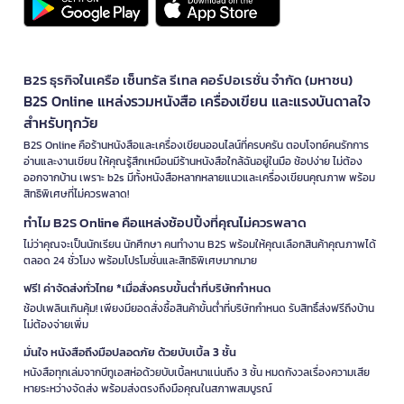
B2S ธุรกิจในเครือ เซ็นทรัล รีเทล คอร์ปอเรชั่น จำกัด (มหาชน)
B2S Online แหล่งรวมหนังสือ เครื่องเขียน และแรงบันดาลใจ
สำหรับทุกวัย
B2S Online คือร้านหนังสือและเครื่องเขียนออนไลน์ที่ครบครัน ตอบโจทย์คนรักการ
อ่านและงานเขียน ให้คุณรู้สึกเหมือนมีร้านหนังสือใกล้ฉันอยู่ในมือ ช้อปง่าย ไม่ต้อง
ออกจากบ้าน เพราะ b2s มีทั้งหนังสือหลากหลายแนวและเครื่องเขียนคุณภาพ พร้อม
สิทธิพิเศษที่ไม่ควรพลาด!
ทำไม B2S Online คือแหล่งช้อปปิ้งที่คุณไม่ควรพลาด
ไม่ว่าคุณจะเป็นนักเรียน นักศึกษา คนทำงาน B2S พร้อมให้คุณเลือกสินค้าคุณภาพได้
ตลอด 24 ชั่วโมง พร้อมโปรโมชั่นและสิทธิพิเศษมากมาย
ฟรี! ค่าจัดส่งทั่วไทย *เมื่อสั่งครบขั้นต่ำที่บริษัทกำหนด
ช้อปเพลินเกินคุ้ม! เพียงมียอดสั่งซื้อสินค้าขั้นต่ำที่บริษัทกำหนด รับสิทธิ์ส่งฟรีถึงบ้าน
ไม่ต้องจ่ายเพิ่ม
มั่นใจ หนังสือถึงมือปลอดภัย ด้วยบับเบิ้ล 3 ชั้น
หนังสือทุกเล่มจากบีทูเอสห่อด้วยบับเบิ้ลหนาแน่นถึง 3 ชั้น หมดกังวลเรื่องความเสีย
หายระหว่างจัดส่ง พร้อมส่งตรงถึงมือคุณในสภาพสมบูรณ์