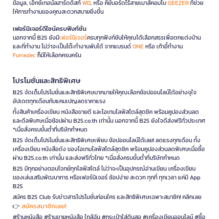
ข้อมูล, เอ็กซ์เทอนัลฮาร์ดดิสก์
WD
, หรือ คีย์บอร์ดไร้สายเมาส์คอมโบ
GEEZER
ที่ช่วย
ให้การทำงานของคุณสะดวกสบายยิ่งขึ้น
เฟอร์นิเจอร์ดีไซน์ครบฟังก์ชั่น
นอกจากนี้ B2S ยังมี
เฟอร์นิเจอร์
ครบทุกฟังก์ชันให้คุณได้เลือกสรรเพื่อตกแต่งบ้าน
และที่ทำงาน ไม่ว่าจะเป็นโต๊ะทำงานพับได้ จากแบรนด์
ONE
หรือ เก้าอี้ทำงาน
Furradec
ก็มีให้เลือกครบครัน
โปรโมชั่นและสิทธิพิเศษ
B2S จัดเต็มโปรโมชั่นและสิทธิพิเศษมากมายให้คุณเลือกช้อปออนไลน์ได้อย่างจุใจ
อัปเดตทุกเดือนกับแคมเปญลดราคาแรง
ทั้งสินค้าเครื่องเขียน หนังสือขายดี และไอเทมไลฟ์สไตล์สุดชิค พร้อมคูปองส่วนลด
และดีลพิเศษเมื่อช้อปผ่าน B2S.co.th เท่านั้น นอกจากนี้ B2S ยังใจดีส่งฟรีทั่วประเทศ
*เมื่อสั่งครบขั้นต่ำที่บริษัทกำหนด
B2S จัดเต็มโปรโมชั่นและสิทธิพิเศษเพียบ ช้อปออนไลน์ได้เลย! ลดแรงทุกเดือน ทั้ง
เครื่องเขียน หนังสือดัง ของไอเทมไลฟ์สไตล์สุดชิค พร้อมคูปองส่วนลดพิเศษเมื่อซื้อ
ผ่าน B2S.co.th เท่านั้น และส่งฟรีทั่วไทย *เมื่อสั่งครบขั้นต่ำที่บริษัทกำหนด
B2S มีทุกอย่างตอบโจทย์ทุกไลฟ์สไตล์ ไม่ว่าจะเป็นอุปกรณ์อ่านเขียน เครื่องเขียน
ของเล่นเสริมพัฒนาการ หรือเฟอร์นิเจอร์ ช้อปง่าย สะดวก ทุกที่ ทุกเวลา แค่มี App
B2S
สมัคร B2S Club รับข่าวสารโปรโมชั่นก่อนใคร และสิทธิพิเศษเฉพาะสมาชิก! คลิกเลย
สมัครสมาชิกเลย!
👉
#ร้านหนังสือ #ร้านขายหนังสือ ใกล้ฉัน #กระเป๋าใส่ดินสอ #เครื่องเขียนออนไลน์ #ซื้อ