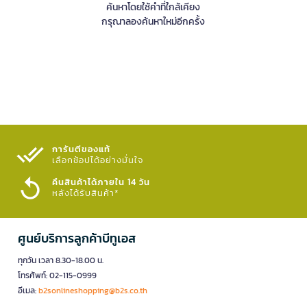
ค้นหาโดยใช้คำที่ใกล้เคียง
กรุณาลองค้นหาใหม่อีกครั้ง
การันตีของแท้
เลือกช้อปได้อย่างมั่นใจ​
คืนสินค้าได้ภายใน 14 วัน
หลังได้รับสินค้า*
ศูนย์บริการลูกค้าบีทูเอส
ทุกวัน เวลา 8.30-18.00 น.
โทรศัพท์: 02-115-0999
อีเมล:
b2sonlineshopping@b2s.co.th