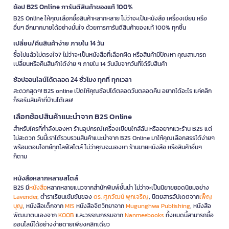
ช้อป B2S Online การันตีสินค้าของแท้ 100%
B2S Online ให้คุณเลือกซื้อสินค้าหลากหลาย ไม่ว่าจะเป็นหนังสือ เครื่องเขียน หรือ
อื่นๆ อีกมากมายได้อย่างมั่นใจ ด้วยการการันตีสินค้าของแท้ 100% ทุกชิ้น
เปลี่ยน/คืนสินค้าง่าย ภายใน 14 วัน
ซื้อไปแล้วไม่ตรงใจ? ไม่ว่าจะเป็นหนังสือที่เลือกผิด หรือสินค้ามีปัญหา คุณสามารถ
เปลี่ยนหรือคืนสินค้าได้ง่าย ๆ ภายใน 14 วันนับจากวันที่ได้รับสินค้า
ช้อปออนไลน์ได้ตลอด 24 ชั่วโมง ทุกที่ ทุกเวลา
สะดวกสุดๆ! B2S online เปิดให้คุณช้อปได้ตลอดวันตลอดคืน อยากได้อะไร แค่คลิก
ก็รอรับสินค้าที่บ้านได้เลย!
เลือกช้อปสินค้าแนะนำจาก B2S Online
สำหรับใครที่กำลังมองหา ร้านอุปกรณ์เครื่องเขียนใกล้ฉัน หรืออยากแวะร้าน B2S แต่
ไม่สะดวก วันนี้เราได้รวบรวมสินค้าแนะนำจาก B2S Online มาให้คุณเลือกสรรได้ง่ายๆ
พร้อมตอบโจทย์ทุกไลฟ์สไตล์ ไม่ว่าคุณจะมองหา ร้านขายหนังสือ หรือสินค้าอื่นๆ
ก็ตาม
หนังสือหลากหลายสไตล์
B2S มี
หนังสือ
หลากหลายแนวจากสำนักพิมพ์ชั้นนำ ไม่ว่าจะเป็นนิยายยอดนิยมอย่าง
Lavender
, ตำราเรียนเข้มข้นของ
ดร. ศุภวัฒน์ พุกเจริญ
, นิตยสารอัปเดตจาก
เพ็ญ
บุญ
, หนังสือเด็กจาก
MIS
หนังสือจิตวิทยาจาก
Mugunghwa Publishing
, หนังสือ
พัฒนาตนเองจาก
KOOB
และวรรณกรรมจาก
Nanmeebooks
ทั้งหมดนี้สามารถซื้อ
ออนไลน์ได้อย่างง่ายดายเพียงคลิกเดียว