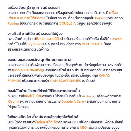
เครื่องเขียนคู่ใจ ทุกการสร้างสรรค์
มองหาปากกาดีๆ ดินสอหลากหลาย หรืออุปกรณ์สำนักงานครบครัน B2S มี
เครื่อง
เขียนและอุปกรณ์สำนักงาน
ให้เลือกมากมาย ตั้งแต่ปากกาลูกลื่น
Parker
ชุดดินสอกด
Rotring
ไปจนถึงกระดาษถ่ายเอกสาร
DOUBLE A
ให้คุณเลือกใช้ได้อย่างจุใจ
งานศิลป์ งานฝีมือ สร้างสรรค์ไม่รู้จบ
B2S จัดเต็มอุปกรณ์
ศิลปะและงานฝีมือ
สำหรับคนสร้างสรรค์ตัวจริง ทั้งสีไม้
Colleen
,
ขาตั้งไม้บนโต๊ะ
Pyramid
และอุปกรณ์ DIY ต่างๆ จาก
MONT MARTE
ให้คุณ
สร้างสรรค์ได้อย่างไร้ขีดจำกัด
ของเล่นและของขวัญ สุดพิเศษทุกเทศกาล
มองหาของเล่นเสริมพัฒนาการ หรือของขวัญสุดพิเศษสำหรับทุกโอกาส B2S เราคัด
สรร
ของเล่นและของขวัญ
หลากหลายสไตล์ เหมาะสำหรับทุกเพศทุกวัย สร้างความสุข
และรอยยิ้มให้กับคนพิเศษของคุณ ไม่ว่าจะเป็น กระเป๋าเก็บอุณหภูมิ
KAKAO
FRIENDS
หรือเกมจดหมายรัก
SIAM BOARDGAMES
เรามีครบ!
ของใช้ในบ้าน ไอเทมที่ช่วยให้ชีวิตสะดวกสบายขึ้น
ที่ B2S เรามี
ของใช้ในบ้าน
ครบครัน ไม่ว่าจะเป็นกาต้มน้ำ
Anitech
, เครื่องฟอกอากาศ
Xiaomi
, หน้ากากอนามัยทางการแพทย์
Double A Care
และสินค้าอื่น ๆ อีกมากมาย
ให้คุณเลือกสรร
ไอทีและแก็ดเจ็ต ล้ำสมัย ตอบโจทย์ทุกไลฟ์สไตล์
B2S ได้คัดสรรสินค้า
ไอทีและแก็ดเจ็ต
คุณภาพเยี่ยมมาให้คุณเลือกสรร เพื่อตอบโจทย์
ทุกไลฟ์สไตล์ดิจิทัล ไม่ว่าจะเป็น เครื่องทำลายเอกสาร
NEO
เพื่อความปลอดภัยของ