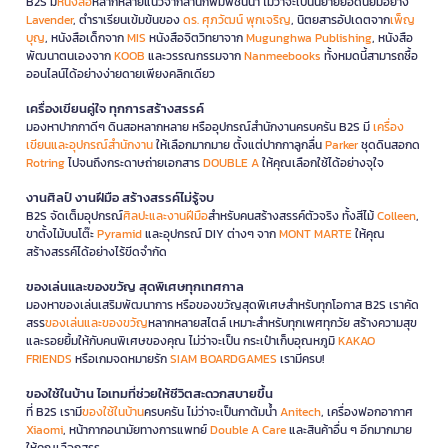
B2S มี
หนังสือ
หลากหลายแนวจากสำนักพิมพ์ชั้นนำ ไม่ว่าจะเป็นนิยายยอดนิยมอย่าง
Lavender
, ตำราเรียนเข้มข้นของ
ดร. ศุภวัฒน์ พุกเจริญ
, นิตยสารอัปเดตจาก
เพ็ญ
บุญ
, หนังสือเด็กจาก
MIS
หนังสือจิตวิทยาจาก
Mugunghwa Publishing
, หนังสือ
พัฒนาตนเองจาก
KOOB
และวรรณกรรมจาก
Nanmeebooks
ทั้งหมดนี้สามารถซื้อ
ออนไลน์ได้อย่างง่ายดายเพียงคลิกเดียว
เครื่องเขียนคู่ใจ ทุกการสร้างสรรค์
มองหาปากกาดีๆ ดินสอหลากหลาย หรืออุปกรณ์สำนักงานครบครัน B2S มี
เครื่อง
เขียนและอุปกรณ์สำนักงาน
ให้เลือกมากมาย ตั้งแต่ปากกาลูกลื่น
Parker
ชุดดินสอกด
Rotring
ไปจนถึงกระดาษถ่ายเอกสาร
DOUBLE A
ให้คุณเลือกใช้ได้อย่างจุใจ
งานศิลป์ งานฝีมือ สร้างสรรค์ไม่รู้จบ
B2S จัดเต็มอุปกรณ์
ศิลปะและงานฝีมือ
สำหรับคนสร้างสรรค์ตัวจริง ทั้งสีไม้
Colleen
,
ขาตั้งไม้บนโต๊ะ
Pyramid
และอุปกรณ์ DIY ต่างๆ จาก
MONT MARTE
ให้คุณ
สร้างสรรค์ได้อย่างไร้ขีดจำกัด
ของเล่นและของขวัญ สุดพิเศษทุกเทศกาล
มองหาของเล่นเสริมพัฒนาการ หรือของขวัญสุดพิเศษสำหรับทุกโอกาส B2S เราคัด
สรร
ของเล่นและของขวัญ
หลากหลายสไตล์ เหมาะสำหรับทุกเพศทุกวัย สร้างความสุข
และรอยยิ้มให้กับคนพิเศษของคุณ ไม่ว่าจะเป็น กระเป๋าเก็บอุณหภูมิ
KAKAO
FRIENDS
หรือเกมจดหมายรัก
SIAM BOARDGAMES
เรามีครบ!
ของใช้ในบ้าน ไอเทมที่ช่วยให้ชีวิตสะดวกสบายขึ้น
ที่ B2S เรามี
ของใช้ในบ้าน
ครบครัน ไม่ว่าจะเป็นกาต้มน้ำ
Anitech
, เครื่องฟอกอากาศ
Xiaomi
, หน้ากากอนามัยทางการแพทย์
Double A Care
และสินค้าอื่น ๆ อีกมากมาย
ให้คุณเลือกสรร