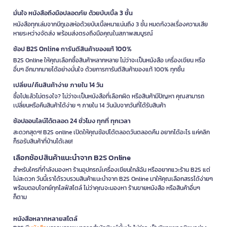
มั่นใจ หนังสือถึงมือปลอดภัย ด้วยบับเบิ้ล 3 ชั้น
หนังสือทุกเล่มจากบีทูเอสห่อด้วยบับเบิ้ลหนาแน่นถึง 3 ชั้น หมดกังวลเรื่องความเสีย
หายระหว่างจัดส่ง พร้อมส่งตรงถึงมือคุณในสภาพสมบูรณ์
ช้อป B2S Online การันตีสินค้าของแท้ 100%
B2S Online ให้คุณเลือกซื้อสินค้าหลากหลาย ไม่ว่าจะเป็นหนังสือ เครื่องเขียน หรือ
อื่นๆ อีกมากมายได้อย่างมั่นใจ ด้วยการการันตีสินค้าของแท้ 100% ทุกชิ้น
เปลี่ยน/คืนสินค้าง่าย ภายใน 14 วัน
ซื้อไปแล้วไม่ตรงใจ? ไม่ว่าจะเป็นหนังสือที่เลือกผิด หรือสินค้ามีปัญหา คุณสามารถ
เปลี่ยนหรือคืนสินค้าได้ง่าย ๆ ภายใน 14 วันนับจากวันที่ได้รับสินค้า
ช้อปออนไลน์ได้ตลอด 24 ชั่วโมง ทุกที่ ทุกเวลา
สะดวกสุดๆ! B2S online เปิดให้คุณช้อปได้ตลอดวันตลอดคืน อยากได้อะไร แค่คลิก
ก็รอรับสินค้าที่บ้านได้เลย!
เลือกช้อปสินค้าแนะนำจาก B2S Online
สำหรับใครที่กำลังมองหา ร้านอุปกรณ์เครื่องเขียนใกล้ฉัน หรืออยากแวะร้าน B2S แต่
ไม่สะดวก วันนี้เราได้รวบรวมสินค้าแนะนำจาก B2S Online มาให้คุณเลือกสรรได้ง่ายๆ
พร้อมตอบโจทย์ทุกไลฟ์สไตล์ ไม่ว่าคุณจะมองหา ร้านขายหนังสือ หรือสินค้าอื่นๆ
ก็ตาม
หนังสือหลากหลายสไตล์