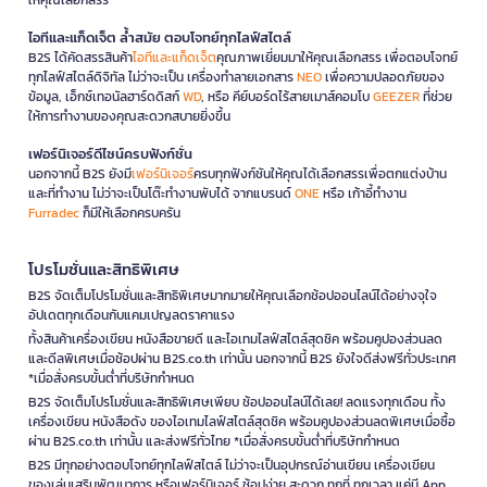
ไอทีและแก็ดเจ็ต ล้ำสมัย ตอบโจทย์ทุกไลฟ์สไตล์
B2S ได้คัดสรรสินค้า
ไอทีและแก็ดเจ็ต
คุณภาพเยี่ยมมาให้คุณเลือกสรร เพื่อตอบโจทย์
ทุกไลฟ์สไตล์ดิจิทัล ไม่ว่าจะเป็น เครื่องทำลายเอกสาร
NEO
เพื่อความปลอดภัยของ
ข้อมูล, เอ็กซ์เทอนัลฮาร์ดดิสก์
WD
, หรือ คีย์บอร์ดไร้สายเมาส์คอมโบ
GEEZER
ที่ช่วย
ให้การทำงานของคุณสะดวกสบายยิ่งขึ้น
เฟอร์นิเจอร์ดีไซน์ครบฟังก์ชั่น
นอกจากนี้ B2S ยังมี
เฟอร์นิเจอร์
ครบทุกฟังก์ชันให้คุณได้เลือกสรรเพื่อตกแต่งบ้าน
และที่ทำงาน ไม่ว่าจะเป็นโต๊ะทำงานพับได้ จากแบรนด์
ONE
หรือ เก้าอี้ทำงาน
Furradec
ก็มีให้เลือกครบครัน
โปรโมชั่นและสิทธิพิเศษ
B2S จัดเต็มโปรโมชั่นและสิทธิพิเศษมากมายให้คุณเลือกช้อปออนไลน์ได้อย่างจุใจ
อัปเดตทุกเดือนกับแคมเปญลดราคาแรง
ทั้งสินค้าเครื่องเขียน หนังสือขายดี และไอเทมไลฟ์สไตล์สุดชิค พร้อมคูปองส่วนลด
และดีลพิเศษเมื่อช้อปผ่าน B2S.co.th เท่านั้น นอกจากนี้ B2S ยังใจดีส่งฟรีทั่วประเทศ
*เมื่อสั่งครบขั้นต่ำที่บริษัทกำหนด
B2S จัดเต็มโปรโมชั่นและสิทธิพิเศษเพียบ ช้อปออนไลน์ได้เลย! ลดแรงทุกเดือน ทั้ง
เครื่องเขียน หนังสือดัง ของไอเทมไลฟ์สไตล์สุดชิค พร้อมคูปองส่วนลดพิเศษเมื่อซื้อ
ผ่าน B2S.co.th เท่านั้น และส่งฟรีทั่วไทย *เมื่อสั่งครบขั้นต่ำที่บริษัทกำหนด
B2S มีทุกอย่างตอบโจทย์ทุกไลฟ์สไตล์ ไม่ว่าจะเป็นอุปกรณ์อ่านเขียน เครื่องเขียน
ของเล่นเสริมพัฒนาการ หรือเฟอร์นิเจอร์ ช้อปง่าย สะดวก ทุกที่ ทุกเวลา แค่มี App