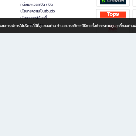
ที่ตั้งและเวลาเปิด / ปิด
นโยบายความเป็นส่วนตัว
นโยบายการใช้คุกกี้
นักลงทุนสัมพันธ์
อประสบการณ์การใช้บริการที่ดีที่สุดของท่าน ท่านสามารถศึกษาวิธีการตั้งค่าการควบคุมคุกกี้ของท่าน
ทุกวัย
ขียน ให้คุณรู้สึกเหมือนมีร้านหนังสือใกล้ฉันอยู่ในมือ ช้อปง่าย ไม่ต้องออกจากบ้าน เพราะ b2
 ชั่วโมง พร้อมโปรโมชั่นและสิทธิพิเศษมากมาย