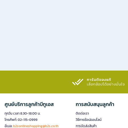
การันตีของแท้
เลือกช้อปได้อย่างมั่นใจ​
ศูนย์บริการลูกค้าบีทูเอส
การสนับสนุนลูกค้า
ทุกวัน เวลา 8.30-18.00 น.
ติดต่อเรา
โทรศัพท์: 02-115-0999
วิธีการช้อปออนไลน์
อีเมล:
b2sonlineshopping@b2s.co.th
การจัดส่งสินค้า