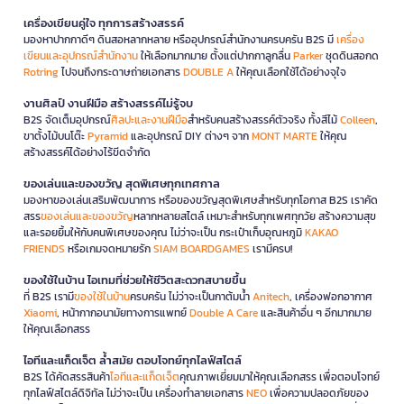
เครื่องเขียนคู่ใจ ทุกการสร้างสรรค์
มองหาปากกาดีๆ ดินสอหลากหลาย หรืออุปกรณ์สำนักงานครบครัน B2S มี
เครื่อง
เขียนและอุปกรณ์สำนักงาน
ให้เลือกมากมาย ตั้งแต่ปากกาลูกลื่น
Parker
ชุดดินสอกด
Rotring
ไปจนถึงกระดาษถ่ายเอกสาร
DOUBLE A
ให้คุณเลือกใช้ได้อย่างจุใจ
งานศิลป์ งานฝีมือ สร้างสรรค์ไม่รู้จบ
B2S จัดเต็มอุปกรณ์
ศิลปะและงานฝีมือ
สำหรับคนสร้างสรรค์ตัวจริง ทั้งสีไม้
Colleen
,
ขาตั้งไม้บนโต๊ะ
Pyramid
และอุปกรณ์ DIY ต่างๆ จาก
MONT MARTE
ให้คุณ
สร้างสรรค์ได้อย่างไร้ขีดจำกัด
ของเล่นและของขวัญ สุดพิเศษทุกเทศกาล
มองหาของเล่นเสริมพัฒนาการ หรือของขวัญสุดพิเศษสำหรับทุกโอกาส B2S เราคัด
สรร
ของเล่นและของขวัญ
หลากหลายสไตล์ เหมาะสำหรับทุกเพศทุกวัย สร้างความสุข
และรอยยิ้มให้กับคนพิเศษของคุณ ไม่ว่าจะเป็น กระเป๋าเก็บอุณหภูมิ
KAKAO
FRIENDS
หรือเกมจดหมายรัก
SIAM BOARDGAMES
เรามีครบ!
ของใช้ในบ้าน ไอเทมที่ช่วยให้ชีวิตสะดวกสบายขึ้น
ที่ B2S เรามี
ของใช้ในบ้าน
ครบครัน ไม่ว่าจะเป็นกาต้มน้ำ
Anitech
, เครื่องฟอกอากาศ
Xiaomi
, หน้ากากอนามัยทางการแพทย์
Double A Care
และสินค้าอื่น ๆ อีกมากมาย
ให้คุณเลือกสรร
ไอทีและแก็ดเจ็ต ล้ำสมัย ตอบโจทย์ทุกไลฟ์สไตล์
B2S ได้คัดสรรสินค้า
ไอทีและแก็ดเจ็ต
คุณภาพเยี่ยมมาให้คุณเลือกสรร เพื่อตอบโจทย์
ทุกไลฟ์สไตล์ดิจิทัล ไม่ว่าจะเป็น เครื่องทำลายเอกสาร
NEO
เพื่อความปลอดภัยของ