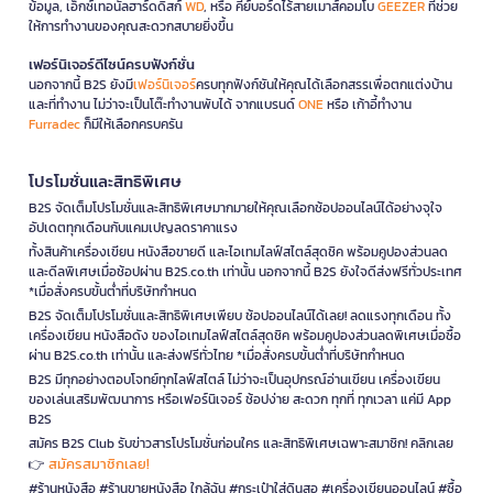
ข้อมูล, เอ็กซ์เทอนัลฮาร์ดดิสก์
WD
, หรือ คีย์บอร์ดไร้สายเมาส์คอมโบ
GEEZER
ที่ช่วย
ให้การทำงานของคุณสะดวกสบายยิ่งขึ้น
เฟอร์นิเจอร์ดีไซน์ครบฟังก์ชั่น
นอกจากนี้ B2S ยังมี
เฟอร์นิเจอร์
ครบทุกฟังก์ชันให้คุณได้เลือกสรรเพื่อตกแต่งบ้าน
และที่ทำงาน ไม่ว่าจะเป็นโต๊ะทำงานพับได้ จากแบรนด์
ONE
หรือ เก้าอี้ทำงาน
Furradec
ก็มีให้เลือกครบครัน
โปรโมชั่นและสิทธิพิเศษ
B2S จัดเต็มโปรโมชั่นและสิทธิพิเศษมากมายให้คุณเลือกช้อปออนไลน์ได้อย่างจุใจ
อัปเดตทุกเดือนกับแคมเปญลดราคาแรง
ทั้งสินค้าเครื่องเขียน หนังสือขายดี และไอเทมไลฟ์สไตล์สุดชิค พร้อมคูปองส่วนลด
และดีลพิเศษเมื่อช้อปผ่าน B2S.co.th เท่านั้น นอกจากนี้ B2S ยังใจดีส่งฟรีทั่วประเทศ
*เมื่อสั่งครบขั้นต่ำที่บริษัทกำหนด
B2S จัดเต็มโปรโมชั่นและสิทธิพิเศษเพียบ ช้อปออนไลน์ได้เลย! ลดแรงทุกเดือน ทั้ง
เครื่องเขียน หนังสือดัง ของไอเทมไลฟ์สไตล์สุดชิค พร้อมคูปองส่วนลดพิเศษเมื่อซื้อ
ผ่าน B2S.co.th เท่านั้น และส่งฟรีทั่วไทย *เมื่อสั่งครบขั้นต่ำที่บริษัทกำหนด
B2S มีทุกอย่างตอบโจทย์ทุกไลฟ์สไตล์ ไม่ว่าจะเป็นอุปกรณ์อ่านเขียน เครื่องเขียน
ของเล่นเสริมพัฒนาการ หรือเฟอร์นิเจอร์ ช้อปง่าย สะดวก ทุกที่ ทุกเวลา แค่มี App
B2S
สมัคร B2S Club รับข่าวสารโปรโมชั่นก่อนใคร และสิทธิพิเศษเฉพาะสมาชิก! คลิกเลย
สมัครสมาชิกเลย!
👉
#ร้านหนังสือ #ร้านขายหนังสือ ใกล้ฉัน #กระเป๋าใส่ดินสอ #เครื่องเขียนออนไลน์ #ซื้อ