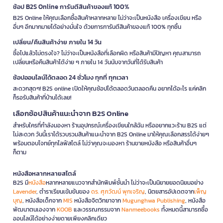
ช้อป B2S Online การันตีสินค้าของแท้ 100%
B2S Online ให้คุณเลือกซื้อสินค้าหลากหลาย ไม่ว่าจะเป็นหนังสือ เครื่องเขียน หรือ
อื่นๆ อีกมากมายได้อย่างมั่นใจ ด้วยการการันตีสินค้าของแท้ 100% ทุกชิ้น
เปลี่ยน/คืนสินค้าง่าย ภายใน 14 วัน
ซื้อไปแล้วไม่ตรงใจ? ไม่ว่าจะเป็นหนังสือที่เลือกผิด หรือสินค้ามีปัญหา คุณสามารถ
เปลี่ยนหรือคืนสินค้าได้ง่าย ๆ ภายใน 14 วันนับจากวันที่ได้รับสินค้า
ช้อปออนไลน์ได้ตลอด 24 ชั่วโมง ทุกที่ ทุกเวลา
สะดวกสุดๆ! B2S online เปิดให้คุณช้อปได้ตลอดวันตลอดคืน อยากได้อะไร แค่คลิก
ก็รอรับสินค้าที่บ้านได้เลย!
เลือกช้อปสินค้าแนะนำจาก B2S Online
สำหรับใครที่กำลังมองหา ร้านอุปกรณ์เครื่องเขียนใกล้ฉัน หรืออยากแวะร้าน B2S แต่
ไม่สะดวก วันนี้เราได้รวบรวมสินค้าแนะนำจาก B2S Online มาให้คุณเลือกสรรได้ง่ายๆ
พร้อมตอบโจทย์ทุกไลฟ์สไตล์ ไม่ว่าคุณจะมองหา ร้านขายหนังสือ หรือสินค้าอื่นๆ
ก็ตาม
หนังสือหลากหลายสไตล์
B2S มี
หนังสือ
หลากหลายแนวจากสำนักพิมพ์ชั้นนำ ไม่ว่าจะเป็นนิยายยอดนิยมอย่าง
Lavender
, ตำราเรียนเข้มข้นของ
ดร. ศุภวัฒน์ พุกเจริญ
, นิตยสารอัปเดตจาก
เพ็ญ
บุญ
, หนังสือเด็กจาก
MIS
หนังสือจิตวิทยาจาก
Mugunghwa Publishing
, หนังสือ
พัฒนาตนเองจาก
KOOB
และวรรณกรรมจาก
Nanmeebooks
ทั้งหมดนี้สามารถซื้อ
ออนไลน์ได้อย่างง่ายดายเพียงคลิกเดียว