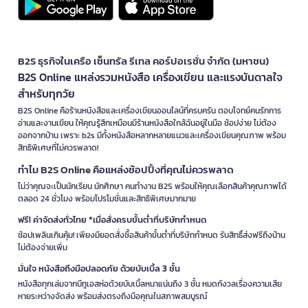
B2S ธุรกิจในเครือ เซ็นทรัล รีเทล คอร์ปอเรชั่น จำกัด (มหาชน)
B2S Online แหล่งรวมหนังสือ เครื่องเขียน และแรงบันดาลใจ
สำหรับทุกวัย
B2S Online คือร้านหนังสือและเครื่องเขียนออนไลน์ที่ครบครัน ตอบโจทย์คนรักการ
อ่านและงานเขียน ให้คุณรู้สึกเหมือนมีร้านหนังสือใกล้ฉันอยู่ในมือ ช้อปง่าย ไม่ต้อง
ออกจากบ้าน เพราะ b2s มีทั้งหนังสือหลากหลายแนวและเครื่องเขียนคุณภาพ พร้อม
สิทธิพิเศษที่ไม่ควรพลาด!
ทำไม B2S Online คือแหล่งช้อปปิ้งที่คุณไม่ควรพลาด
ไม่ว่าคุณจะเป็นนักเรียน นักศึกษา คนทำงาน B2S พร้อมให้คุณเลือกสินค้าคุณภาพได้
ตลอด 24 ชั่วโมง พร้อมโปรโมชั่นและสิทธิพิเศษมากมาย
ฟรี! ค่าจัดส่งทั่วไทย *เมื่อสั่งครบขั้นต่ำที่บริษัทกำหนด
ช้อปเพลินเกินคุ้ม! เพียงมียอดสั่งซื้อสินค้าขั้นต่ำที่บริษัทกำหนด รับสิทธิ์ส่งฟรีถึงบ้าน
ไม่ต้องจ่ายเพิ่ม
มั่นใจ หนังสือถึงมือปลอดภัย ด้วยบับเบิ้ล 3 ชั้น
หนังสือทุกเล่มจากบีทูเอสห่อด้วยบับเบิ้ลหนาแน่นถึง 3 ชั้น หมดกังวลเรื่องความเสีย
หายระหว่างจัดส่ง พร้อมส่งตรงถึงมือคุณในสภาพสมบูรณ์