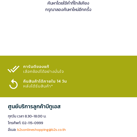
ค้นหาโดยใช้คำที่ใกล้เคียง
กรุณาลองค้นหาใหม่อีกครั้ง
การันตีของแท้
เลือกช้อปได้อย่างมั่นใจ​
คืนสินค้าได้ภายใน 14 วัน
หลังได้รับสินค้า*
ศูนย์บริการลูกค้าบีทูเอส
ทุกวัน เวลา 8.30-18.00 น.
โทรศัพท์: 02-115-0999
อีเมล:
b2sonlineshopping@b2s.co.th