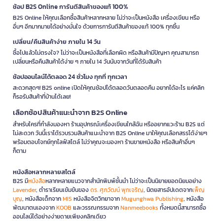
ช้อป B2S Online การันตีสินค้าของแท้ 100%
B2S Online ให้คุณเลือกซื้อสินค้าหลากหลาย ไม่ว่าจะเป็นหนังสือ เครื่องเขียน หรือ
อื่นๆ อีกมากมายได้อย่างมั่นใจ ด้วยการการันตีสินค้าของแท้ 100% ทุกชิ้น
เปลี่ยน/คืนสินค้าง่าย ภายใน 14 วัน
ซื้อไปแล้วไม่ตรงใจ? ไม่ว่าจะเป็นหนังสือที่เลือกผิด หรือสินค้ามีปัญหา คุณสามารถ
เปลี่ยนหรือคืนสินค้าได้ง่าย ๆ ภายใน 14 วันนับจากวันที่ได้รับสินค้า
ช้อปออนไลน์ได้ตลอด 24 ชั่วโมง ทุกที่ ทุกเวลา
สะดวกสุดๆ! B2S online เปิดให้คุณช้อปได้ตลอดวันตลอดคืน อยากได้อะไร แค่คลิก
ก็รอรับสินค้าที่บ้านได้เลย!
เลือกช้อปสินค้าแนะนำจาก B2S Online
สำหรับใครที่กำลังมองหา ร้านอุปกรณ์เครื่องเขียนใกล้ฉัน หรืออยากแวะร้าน B2S แต่
ไม่สะดวก วันนี้เราได้รวบรวมสินค้าแนะนำจาก B2S Online มาให้คุณเลือกสรรได้ง่ายๆ
พร้อมตอบโจทย์ทุกไลฟ์สไตล์ ไม่ว่าคุณจะมองหา ร้านขายหนังสือ หรือสินค้าอื่นๆ
ก็ตาม
หนังสือหลากหลายสไตล์
B2S มี
หนังสือ
หลากหลายแนวจากสำนักพิมพ์ชั้นนำ ไม่ว่าจะเป็นนิยายยอดนิยมอย่าง
Lavender
, ตำราเรียนเข้มข้นของ
ดร. ศุภวัฒน์ พุกเจริญ
, นิตยสารอัปเดตจาก
เพ็ญ
บุญ
, หนังสือเด็กจาก
MIS
หนังสือจิตวิทยาจาก
Mugunghwa Publishing
, หนังสือ
พัฒนาตนเองจาก
KOOB
และวรรณกรรมจาก
Nanmeebooks
ทั้งหมดนี้สามารถซื้อ
ออนไลน์ได้อย่างง่ายดายเพียงคลิกเดียว