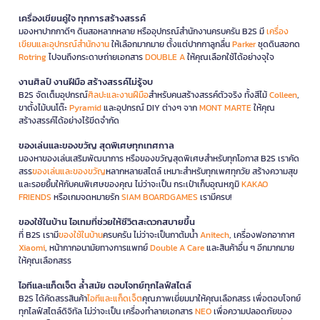
เครื่องเขียนคู่ใจ ทุกการสร้างสรรค์
มองหาปากกาดีๆ ดินสอหลากหลาย หรืออุปกรณ์สำนักงานครบครัน B2S มี
เครื่อง
เขียนและอุปกรณ์สำนักงาน
ให้เลือกมากมาย ตั้งแต่ปากกาลูกลื่น
Parker
ชุดดินสอกด
Rotring
ไปจนถึงกระดาษถ่ายเอกสาร
DOUBLE A
ให้คุณเลือกใช้ได้อย่างจุใจ
งานศิลป์ งานฝีมือ สร้างสรรค์ไม่รู้จบ
B2S จัดเต็มอุปกรณ์
ศิลปะและงานฝีมือ
สำหรับคนสร้างสรรค์ตัวจริง ทั้งสีไม้
Colleen
,
ขาตั้งไม้บนโต๊ะ
Pyramid
และอุปกรณ์ DIY ต่างๆ จาก
MONT MARTE
ให้คุณ
สร้างสรรค์ได้อย่างไร้ขีดจำกัด
ของเล่นและของขวัญ สุดพิเศษทุกเทศกาล
มองหาของเล่นเสริมพัฒนาการ หรือของขวัญสุดพิเศษสำหรับทุกโอกาส B2S เราคัด
สรร
ของเล่นและของขวัญ
หลากหลายสไตล์ เหมาะสำหรับทุกเพศทุกวัย สร้างความสุข
และรอยยิ้มให้กับคนพิเศษของคุณ ไม่ว่าจะเป็น กระเป๋าเก็บอุณหภูมิ
KAKAO
FRIENDS
หรือเกมจดหมายรัก
SIAM BOARDGAMES
เรามีครบ!
ของใช้ในบ้าน ไอเทมที่ช่วยให้ชีวิตสะดวกสบายขึ้น
ที่ B2S เรามี
ของใช้ในบ้าน
ครบครัน ไม่ว่าจะเป็นกาต้มน้ำ
Anitech
, เครื่องฟอกอากาศ
Xiaomi
, หน้ากากอนามัยทางการแพทย์
Double A Care
และสินค้าอื่น ๆ อีกมากมาย
ให้คุณเลือกสรร
ไอทีและแก็ดเจ็ต ล้ำสมัย ตอบโจทย์ทุกไลฟ์สไตล์
B2S ได้คัดสรรสินค้า
ไอทีและแก็ดเจ็ต
คุณภาพเยี่ยมมาให้คุณเลือกสรร เพื่อตอบโจทย์
ทุกไลฟ์สไตล์ดิจิทัล ไม่ว่าจะเป็น เครื่องทำลายเอกสาร
NEO
เพื่อความปลอดภัยของ