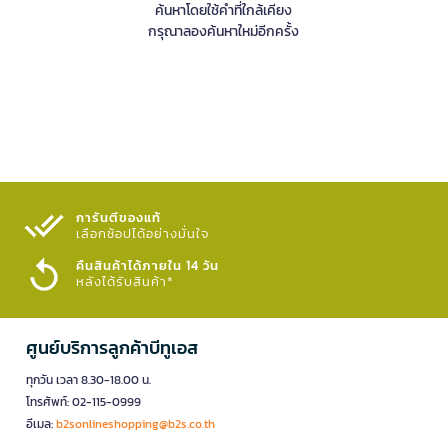
ค้นหาโดยใช้คำที่ใกล้เคียง
กรุณาลองค้นหาใหม่อีกครั้ง
การันตีของแท้
เลือกช้อปได้อย่างมั่นใจ​
คืนสินค้าได้ภายใน 14 วัน
หลังได้รับสินค้า*
ศูนย์บริการลูกค้าบีทูเอส
ทุกวัน เวลา 8.30-18.00 น.
โทรศัพท์: 02-115-0999
อีเมล:
b2sonlineshopping@b2s.co.th