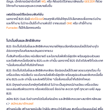
ข้อมูล, เอ็กซ์เทอนัลฮาร์ดดิสก์
WD
, หรือ คีย์บอร์ดไร้สายเมาส์คอมโบ
GEEZER
ที่ช่วย
ให้การทำงานของคุณสะดวกสบายยิ่งขึ้น
เฟอร์นิเจอร์ดีไซน์ครบฟังก์ชั่น
นอกจากนี้ B2S ยังมี
เฟอร์นิเจอร์
ครบทุกฟังก์ชันให้คุณได้เลือกสรรเพื่อตกแต่งบ้าน
และที่ทำงาน ไม่ว่าจะเป็นโต๊ะทำงานพับได้ จากแบรนด์
ONE
หรือ เก้าอี้ทำงาน
Furradec
ก็มีให้เลือกครบครัน
โปรโมชั่นและสิทธิพิเศษ
B2S จัดเต็มโปรโมชั่นและสิทธิพิเศษมากมายให้คุณเลือกช้อปออนไลน์ได้อย่างจุใจ
อัปเดตทุกเดือนกับแคมเปญลดราคาแรง
ทั้งสินค้าเครื่องเขียน หนังสือขายดี และไอเทมไลฟ์สไตล์สุดชิค พร้อมคูปองส่วนลด
และดีลพิเศษเมื่อช้อปผ่าน B2S.co.th เท่านั้น นอกจากนี้ B2S ยังใจดีส่งฟรีทั่วประเทศ
*เมื่อสั่งครบขั้นต่ำที่บริษัทกำหนด
B2S จัดเต็มโปรโมชั่นและสิทธิพิเศษเพียบ ช้อปออนไลน์ได้เลย! ลดแรงทุกเดือน ทั้ง
เครื่องเขียน หนังสือดัง ของไอเทมไลฟ์สไตล์สุดชิค พร้อมคูปองส่วนลดพิเศษเมื่อซื้อ
ผ่าน B2S.co.th เท่านั้น และส่งฟรีทั่วไทย *เมื่อสั่งครบขั้นต่ำที่บริษัทกำหนด
B2S มีทุกอย่างตอบโจทย์ทุกไลฟ์สไตล์ ไม่ว่าจะเป็นอุปกรณ์อ่านเขียน เครื่องเขียน
ของเล่นเสริมพัฒนาการ หรือเฟอร์นิเจอร์ ช้อปง่าย สะดวก ทุกที่ ทุกเวลา แค่มี App
B2S
สมัคร B2S Club รับข่าวสารโปรโมชั่นก่อนใคร และสิทธิพิเศษเฉพาะสมาชิก! คลิกเลย
สมัครสมาชิกเลย!
👉
#ร้านหนังสือ #ร้านขายหนังสือ ใกล้ฉัน #กระเป๋าใส่ดินสอ #เครื่องเขียนออนไลน์ #ซื้อ