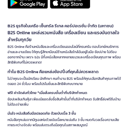
B2S ธุรกิจในเครือ เซ็นทรัล รีเทล คอร์ปอเรชั่น จำกัด (มหาชน)
B2S Online แหล่งรวมหนังสือ เครื่องเขียน และแรงบันดาลใจ
สำหรับทุกวัย
B2S Online คือร้านหนังสือและเครื่องเขียนออนไลน์ที่ครบครัน ตอบโจทย์คนรักการ
อ่านและงานเขียน ให้คุณรู้สึกเหมือนมีร้านหนังสือใกล้ฉันอยู่ในมือ ช้อปง่าย ไม่ต้อง
ออกจากบ้าน เพราะ b2s มีทั้งหนังสือหลากหลายแนวและเครื่องเขียนคุณภาพ พร้อม
สิทธิพิเศษที่ไม่ควรพลาด!
ทำไม B2S Online คือแหล่งช้อปปิ้งที่คุณไม่ควรพลาด
ไม่ว่าคุณจะเป็นนักเรียน นักศึกษา คนทำงาน B2S พร้อมให้คุณเลือกสินค้าคุณภาพได้
ตลอด 24 ชั่วโมง พร้อมโปรโมชั่นและสิทธิพิเศษมากมาย
ฟรี! ค่าจัดส่งทั่วไทย *เมื่อสั่งครบขั้นต่ำที่บริษัทกำหนด
ช้อปเพลินเกินคุ้ม! เพียงมียอดสั่งซื้อสินค้าขั้นต่ำที่บริษัทกำหนด รับสิทธิ์ส่งฟรีถึงบ้าน
ไม่ต้องจ่ายเพิ่ม
มั่นใจ หนังสือถึงมือปลอดภัย ด้วยบับเบิ้ล 3 ชั้น
หนังสือทุกเล่มจากบีทูเอสห่อด้วยบับเบิ้ลหนาแน่นถึง 3 ชั้น หมดกังวลเรื่องความเสีย
หายระหว่างจัดส่ง พร้อมส่งตรงถึงมือคุณในสภาพสมบูรณ์