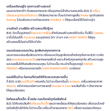
เครื่องเขียนคู่ใจ ทุกการสร้างสรรค์
มองหาปากกาดีๆ ดินสอหลากหลาย หรืออุปกรณ์สำนักงานครบครัน B2S มี
เครื่อง
เขียนและอุปกรณ์สำนักงาน
ให้เลือกมากมาย ตั้งแต่ปากกาลูกลื่น
Parker
ชุดดินสอกด
Rotring
ไปจนถึงกระดาษถ่ายเอกสาร
DOUBLE A
ให้คุณเลือกใช้ได้อย่างจุใจ
งานศิลป์ งานฝีมือ สร้างสรรค์ไม่รู้จบ
B2S จัดเต็มอุปกรณ์
ศิลปะและงานฝีมือ
สำหรับคนสร้างสรรค์ตัวจริง ทั้งสีไม้
Colleen
,
ขาตั้งไม้บนโต๊ะ
Pyramid
และอุปกรณ์ DIY ต่างๆ จาก
MONT MARTE
ให้คุณ
สร้างสรรค์ได้อย่างไร้ขีดจำกัด
ของเล่นและของขวัญ สุดพิเศษทุกเทศกาล
มองหาของเล่นเสริมพัฒนาการ หรือของขวัญสุดพิเศษสำหรับทุกโอกาส B2S เราคัด
สรร
ของเล่นและของขวัญ
หลากหลายสไตล์ เหมาะสำหรับทุกเพศทุกวัย สร้างความสุข
และรอยยิ้มให้กับคนพิเศษของคุณ ไม่ว่าจะเป็น กระเป๋าเก็บอุณหภูมิ
KAKAO
FRIENDS
หรือเกมจดหมายรัก
SIAM BOARDGAMES
เรามีครบ!
ของใช้ในบ้าน ไอเทมที่ช่วยให้ชีวิตสะดวกสบายขึ้น
ที่ B2S เรามี
ของใช้ในบ้าน
ครบครัน ไม่ว่าจะเป็นกาต้มน้ำ
Anitech
, เครื่องฟอกอากาศ
Xiaomi
, หน้ากากอนามัยทางการแพทย์
Double A Care
และสินค้าอื่น ๆ อีกมากมาย
ให้คุณเลือกสรร
ไอทีและแก็ดเจ็ต ล้ำสมัย ตอบโจทย์ทุกไลฟ์สไตล์
B2S ได้คัดสรรสินค้า
ไอทีและแก็ดเจ็ต
คุณภาพเยี่ยมมาให้คุณเลือกสรร เพื่อตอบโจทย์
ทุกไลฟ์สไตล์ดิจิทัล ไม่ว่าจะเป็น เครื่องทำลายเอกสาร
NEO
เพื่อความปลอดภัยของ