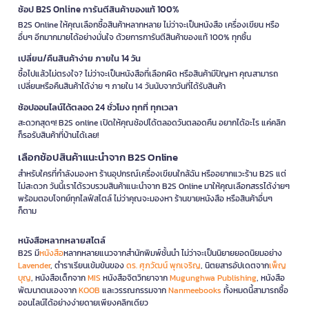
ช้อป B2S Online การันตีสินค้าของแท้ 100%
B2S Online ให้คุณเลือกซื้อสินค้าหลากหลาย ไม่ว่าจะเป็นหนังสือ เครื่องเขียน หรือ
อื่นๆ อีกมากมายได้อย่างมั่นใจ ด้วยการการันตีสินค้าของแท้ 100% ทุกชิ้น
เปลี่ยน/คืนสินค้าง่าย ภายใน 14 วัน
ซื้อไปแล้วไม่ตรงใจ? ไม่ว่าจะเป็นหนังสือที่เลือกผิด หรือสินค้ามีปัญหา คุณสามารถ
เปลี่ยนหรือคืนสินค้าได้ง่าย ๆ ภายใน 14 วันนับจากวันที่ได้รับสินค้า
ช้อปออนไลน์ได้ตลอด 24 ชั่วโมง ทุกที่ ทุกเวลา
สะดวกสุดๆ! B2S online เปิดให้คุณช้อปได้ตลอดวันตลอดคืน อยากได้อะไร แค่คลิก
ก็รอรับสินค้าที่บ้านได้เลย!
เลือกช้อปสินค้าแนะนำจาก B2S Online
สำหรับใครที่กำลังมองหา ร้านอุปกรณ์เครื่องเขียนใกล้ฉัน หรืออยากแวะร้าน B2S แต่
ไม่สะดวก วันนี้เราได้รวบรวมสินค้าแนะนำจาก B2S Online มาให้คุณเลือกสรรได้ง่ายๆ
พร้อมตอบโจทย์ทุกไลฟ์สไตล์ ไม่ว่าคุณจะมองหา ร้านขายหนังสือ หรือสินค้าอื่นๆ
ก็ตาม
หนังสือหลากหลายสไตล์
B2S มี
หนังสือ
หลากหลายแนวจากสำนักพิมพ์ชั้นนำ ไม่ว่าจะเป็นนิยายยอดนิยมอย่าง
Lavender
, ตำราเรียนเข้มข้นของ
ดร. ศุภวัฒน์ พุกเจริญ
, นิตยสารอัปเดตจาก
เพ็ญ
บุญ
, หนังสือเด็กจาก
MIS
หนังสือจิตวิทยาจาก
Mugunghwa Publishing
, หนังสือ
พัฒนาตนเองจาก
KOOB
และวรรณกรรมจาก
Nanmeebooks
ทั้งหมดนี้สามารถซื้อ
ออนไลน์ได้อย่างง่ายดายเพียงคลิกเดียว