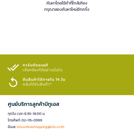
ค้นหาโดยใช้คำที่ใกล้เคียง
กรุณาลองค้นหาใหม่อีกครั้ง
การันตีของแท้
เลือกช้อปได้อย่างมั่นใจ​
คืนสินค้าได้ภายใน 14 วัน
หลังได้รับสินค้า*
ศูนย์บริการลูกค้าบีทูเอส
ทุกวัน เวลา 8.30-18.00 น.
โทรศัพท์: 02-115-0999
อีเมล:
b2sonlineshopping@b2s.co.th