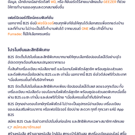
ข้อมูล, เอ็กซ์เทอนัลฮาร์ดดิสก์
WD
, หรือ คีย์บอร์ดไร้สายเมาส์คอมโบ
GEEZER
ที่ช่วย
ให้การทำงานของคุณสะดวกสบายยิ่งขึ้น
เฟอร์นิเจอร์ดีไซน์ครบฟังก์ชั่น
นอกจากนี้ B2S ยังมี
เฟอร์นิเจอร์
ครบทุกฟังก์ชันให้คุณได้เลือกสรรเพื่อตกแต่งบ้าน
และที่ทำงาน ไม่ว่าจะเป็นโต๊ะทำงานพับได้ จากแบรนด์
ONE
หรือ เก้าอี้ทำงาน
Furradec
ก็มีให้เลือกครบครัน
โปรโมชั่นและสิทธิพิเศษ
B2S จัดเต็มโปรโมชั่นและสิทธิพิเศษมากมายให้คุณเลือกช้อปออนไลน์ได้อย่างจุใจ
อัปเดตทุกเดือนกับแคมเปญลดราคาแรง
ทั้งสินค้าเครื่องเขียน หนังสือขายดี และไอเทมไลฟ์สไตล์สุดชิค พร้อมคูปองส่วนลด
และดีลพิเศษเมื่อช้อปผ่าน B2S.co.th เท่านั้น นอกจากนี้ B2S ยังใจดีส่งฟรีทั่วประเทศ
*เมื่อสั่งครบขั้นต่ำที่บริษัทกำหนด
B2S จัดเต็มโปรโมชั่นและสิทธิพิเศษเพียบ ช้อปออนไลน์ได้เลย! ลดแรงทุกเดือน ทั้ง
เครื่องเขียน หนังสือดัง ของไอเทมไลฟ์สไตล์สุดชิค พร้อมคูปองส่วนลดพิเศษเมื่อซื้อ
ผ่าน B2S.co.th เท่านั้น และส่งฟรีทั่วไทย *เมื่อสั่งครบขั้นต่ำที่บริษัทกำหนด
B2S มีทุกอย่างตอบโจทย์ทุกไลฟ์สไตล์ ไม่ว่าจะเป็นอุปกรณ์อ่านเขียน เครื่องเขียน
ของเล่นเสริมพัฒนาการ หรือเฟอร์นิเจอร์ ช้อปง่าย สะดวก ทุกที่ ทุกเวลา แค่มี App
B2S
สมัคร B2S Club รับข่าวสารโปรโมชั่นก่อนใคร และสิทธิพิเศษเฉพาะสมาชิก! คลิกเลย
สมัครสมาชิกเลย!
👉
#ร้านหนังสือ #ร้านขายหนังสือ ใกล้ฉัน #กระเป๋าใส่ดินสอ #เครื่องเขียนออนไลน์ #ซื้อ