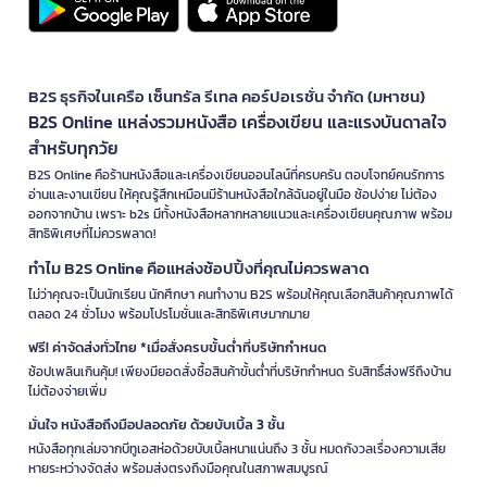
B2S ธุรกิจในเครือ เซ็นทรัล รีเทล คอร์ปอเรชั่น จำกัด (มหาชน)
B2S Online แหล่งรวมหนังสือ เครื่องเขียน และแรงบันดาลใจ
สำหรับทุกวัย
B2S Online คือร้านหนังสือและเครื่องเขียนออนไลน์ที่ครบครัน ตอบโจทย์คนรักการ
อ่านและงานเขียน ให้คุณรู้สึกเหมือนมีร้านหนังสือใกล้ฉันอยู่ในมือ ช้อปง่าย ไม่ต้อง
ออกจากบ้าน เพราะ b2s มีทั้งหนังสือหลากหลายแนวและเครื่องเขียนคุณภาพ พร้อม
สิทธิพิเศษที่ไม่ควรพลาด!
ทำไม B2S Online คือแหล่งช้อปปิ้งที่คุณไม่ควรพลาด
ไม่ว่าคุณจะเป็นนักเรียน นักศึกษา คนทำงาน B2S พร้อมให้คุณเลือกสินค้าคุณภาพได้
ตลอด 24 ชั่วโมง พร้อมโปรโมชั่นและสิทธิพิเศษมากมาย
ฟรี! ค่าจัดส่งทั่วไทย *เมื่อสั่งครบขั้นต่ำที่บริษัทกำหนด
ช้อปเพลินเกินคุ้ม! เพียงมียอดสั่งซื้อสินค้าขั้นต่ำที่บริษัทกำหนด รับสิทธิ์ส่งฟรีถึงบ้าน
ไม่ต้องจ่ายเพิ่ม
มั่นใจ หนังสือถึงมือปลอดภัย ด้วยบับเบิ้ล 3 ชั้น
หนังสือทุกเล่มจากบีทูเอสห่อด้วยบับเบิ้ลหนาแน่นถึง 3 ชั้น หมดกังวลเรื่องความเสีย
หายระหว่างจัดส่ง พร้อมส่งตรงถึงมือคุณในสภาพสมบูรณ์