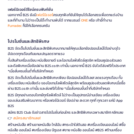
เฟอร์นิเจอร์ดีไซน์ครบฟังก์ชั่น
นอกจากนี้ B2S ยังมี
เฟอร์นิเจอร์
ครบทุกฟังก์ชันให้คุณได้เลือกสรรเพื่อตกแต่งบ้าน
และที่ทำงาน ไม่ว่าจะเป็นโต๊ะทำงานพับได้ จากแบรนด์
ONE
หรือ เก้าอี้ทำงาน
Furradec
ก็มีให้เลือกครบครัน
โปรโมชั่นและสิทธิพิเศษ
B2S จัดเต็มโปรโมชั่นและสิทธิพิเศษมากมายให้คุณเลือกช้อปออนไลน์ได้อย่างจุใจ
อัปเดตทุกเดือนกับแคมเปญลดราคาแรง
ทั้งสินค้าเครื่องเขียน หนังสือขายดี และไอเทมไลฟ์สไตล์สุดชิค พร้อมคูปองส่วนลด
และดีลพิเศษเมื่อช้อปผ่าน B2S.co.th เท่านั้น นอกจากนี้ B2S ยังใจดีส่งฟรีทั่วประเทศ
*เมื่อสั่งครบขั้นต่ำที่บริษัทกำหนด
B2S จัดเต็มโปรโมชั่นและสิทธิพิเศษเพียบ ช้อปออนไลน์ได้เลย! ลดแรงทุกเดือน ทั้ง
เครื่องเขียน หนังสือดัง ของไอเทมไลฟ์สไตล์สุดชิค พร้อมคูปองส่วนลดพิเศษเมื่อซื้อ
ผ่าน B2S.co.th เท่านั้น และส่งฟรีทั่วไทย *เมื่อสั่งครบขั้นต่ำที่บริษัทกำหนด
B2S มีทุกอย่างตอบโจทย์ทุกไลฟ์สไตล์ ไม่ว่าจะเป็นอุปกรณ์อ่านเขียน เครื่องเขียน
ของเล่นเสริมพัฒนาการ หรือเฟอร์นิเจอร์ ช้อปง่าย สะดวก ทุกที่ ทุกเวลา แค่มี App
B2S
สมัคร B2S Club รับข่าวสารโปรโมชั่นก่อนใคร และสิทธิพิเศษเฉพาะสมาชิก! คลิกเลย
สมัครสมาชิกเลย!
👉
#ร้านหนังสือ #ร้านขายหนังสือ ใกล้ฉัน #กระเป๋าใส่ดินสอ #เครื่องเขียนออนไลน์ #ซื้อ
หนังสือ ออนไลน์ #เครื่องเขียน บีทูเอส #ขาย หนังสือ ออนไลน์ #B2S #ร้านเครื่อง