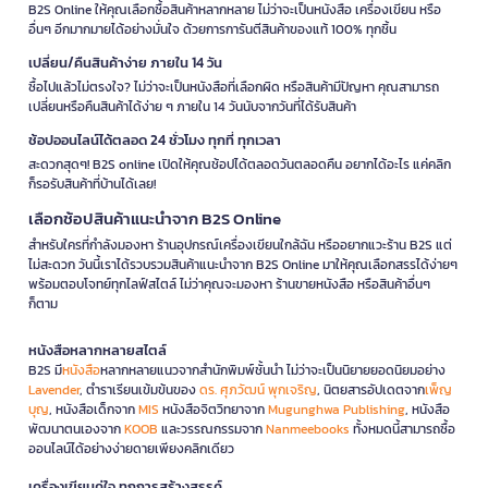
B2S Online ให้คุณเลือกซื้อสินค้าหลากหลาย ไม่ว่าจะเป็นหนังสือ เครื่องเขียน หรือ
อื่นๆ อีกมากมายได้อย่างมั่นใจ ด้วยการการันตีสินค้าของแท้ 100% ทุกชิ้น
เปลี่ยน/คืนสินค้าง่าย ภายใน 14 วัน
ซื้อไปแล้วไม่ตรงใจ? ไม่ว่าจะเป็นหนังสือที่เลือกผิด หรือสินค้ามีปัญหา คุณสามารถ
เปลี่ยนหรือคืนสินค้าได้ง่าย ๆ ภายใน 14 วันนับจากวันที่ได้รับสินค้า
ช้อปออนไลน์ได้ตลอด 24 ชั่วโมง ทุกที่ ทุกเวลา
สะดวกสุดๆ! B2S online เปิดให้คุณช้อปได้ตลอดวันตลอดคืน อยากได้อะไร แค่คลิก
ก็รอรับสินค้าที่บ้านได้เลย!
เลือกช้อปสินค้าแนะนำจาก B2S Online
สำหรับใครที่กำลังมองหา ร้านอุปกรณ์เครื่องเขียนใกล้ฉัน หรืออยากแวะร้าน B2S แต่
ไม่สะดวก วันนี้เราได้รวบรวมสินค้าแนะนำจาก B2S Online มาให้คุณเลือกสรรได้ง่ายๆ
พร้อมตอบโจทย์ทุกไลฟ์สไตล์ ไม่ว่าคุณจะมองหา ร้านขายหนังสือ หรือสินค้าอื่นๆ
ก็ตาม
หนังสือหลากหลายสไตล์
B2S มี
หนังสือ
หลากหลายแนวจากสำนักพิมพ์ชั้นนำ ไม่ว่าจะเป็นนิยายยอดนิยมอย่าง
Lavender
, ตำราเรียนเข้มข้นของ
ดร. ศุภวัฒน์ พุกเจริญ
, นิตยสารอัปเดตจาก
เพ็ญ
บุญ
, หนังสือเด็กจาก
MIS
หนังสือจิตวิทยาจาก
Mugunghwa Publishing
, หนังสือ
พัฒนาตนเองจาก
KOOB
และวรรณกรรมจาก
Nanmeebooks
ทั้งหมดนี้สามารถซื้อ
ออนไลน์ได้อย่างง่ายดายเพียงคลิกเดียว
เครื่องเขียนคู่ใจ ทุกการสร้างสรรค์