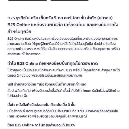
B2S ธุรกิจในเครือ เซ็นทรัล รีเทล คอร์ปอเรชั่น จำกัด (มหาชน)
B2S Online แหล่งรวมหนังสือ เครื่องเขียน และแรงบันดาลใจ
สำหรับทุกวัย
B2S Online คือร้านหนังสือและเครื่องเขียนออนไลน์ที่ครบครัน ตอบโจทย์คนรักการ
อ่านและงานเขียน ให้คุณรู้สึกเหมือนมีร้านหนังสือใกล้ฉันอยู่ในมือ ช้อปง่าย ไม่ต้อง
ออกจากบ้าน เพราะ b2s มีทั้งหนังสือหลากหลายแนวและเครื่องเขียนคุณภาพ พร้อม
สิทธิพิเศษที่ไม่ควรพลาด!
ทำไม B2S Online คือแหล่งช้อปปิ้งที่คุณไม่ควรพลาด
ไม่ว่าคุณจะเป็นนักเรียน นักศึกษา คนทำงาน B2S พร้อมให้คุณเลือกสินค้าคุณภาพได้
ตลอด 24 ชั่วโมง พร้อมโปรโมชั่นและสิทธิพิเศษมากมาย
ฟรี! ค่าจัดส่งทั่วไทย *เมื่อสั่งครบขั้นต่ำที่บริษัทกำหนด
ช้อปเพลินเกินคุ้ม! เพียงมียอดสั่งซื้อสินค้าขั้นต่ำที่บริษัทกำหนด รับสิทธิ์ส่งฟรีถึงบ้าน
ไม่ต้องจ่ายเพิ่ม
มั่นใจ หนังสือถึงมือปลอดภัย ด้วยบับเบิ้ล 3 ชั้น
หนังสือทุกเล่มจากบีทูเอสห่อด้วยบับเบิ้ลหนาแน่นถึง 3 ชั้น หมดกังวลเรื่องความเสีย
หายระหว่างจัดส่ง พร้อมส่งตรงถึงมือคุณในสภาพสมบูรณ์
ช้อป B2S Online การันตีสินค้าของแท้ 100%