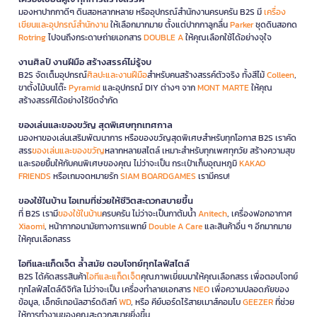
มองหาปากกาดีๆ ดินสอหลากหลาย หรืออุปกรณ์สำนักงานครบครัน B2S มี
เครื่อง
เขียนและอุปกรณ์สำนักงาน
ให้เลือกมากมาย ตั้งแต่ปากกาลูกลื่น
Parker
ชุดดินสอกด
Rotring
ไปจนถึงกระดาษถ่ายเอกสาร
DOUBLE A
ให้คุณเลือกใช้ได้อย่างจุใจ
งานศิลป์ งานฝีมือ สร้างสรรค์ไม่รู้จบ
B2S จัดเต็มอุปกรณ์
ศิลปะและงานฝีมือ
สำหรับคนสร้างสรรค์ตัวจริง ทั้งสีไม้
Colleen
,
ขาตั้งไม้บนโต๊ะ
Pyramid
และอุปกรณ์ DIY ต่างๆ จาก
MONT MARTE
ให้คุณ
สร้างสรรค์ได้อย่างไร้ขีดจำกัด
ของเล่นและของขวัญ สุดพิเศษทุกเทศกาล
มองหาของเล่นเสริมพัฒนาการ หรือของขวัญสุดพิเศษสำหรับทุกโอกาส B2S เราคัด
สรร
ของเล่นและของขวัญ
หลากหลายสไตล์ เหมาะสำหรับทุกเพศทุกวัย สร้างความสุข
และรอยยิ้มให้กับคนพิเศษของคุณ ไม่ว่าจะเป็น กระเป๋าเก็บอุณหภูมิ
KAKAO
FRIENDS
หรือเกมจดหมายรัก
SIAM BOARDGAMES
เรามีครบ!
ของใช้ในบ้าน ไอเทมที่ช่วยให้ชีวิตสะดวกสบายขึ้น
ที่ B2S เรามี
ของใช้ในบ้าน
ครบครัน ไม่ว่าจะเป็นกาต้มน้ำ
Anitech
, เครื่องฟอกอากาศ
Xiaomi
, หน้ากากอนามัยทางการแพทย์
Double A Care
และสินค้าอื่น ๆ อีกมากมาย
ให้คุณเลือกสรร
ไอทีและแก็ดเจ็ต ล้ำสมัย ตอบโจทย์ทุกไลฟ์สไตล์
B2S ได้คัดสรรสินค้า
ไอทีและแก็ดเจ็ต
คุณภาพเยี่ยมมาให้คุณเลือกสรร เพื่อตอบโจทย์
ทุกไลฟ์สไตล์ดิจิทัล ไม่ว่าจะเป็น เครื่องทำลายเอกสาร
NEO
เพื่อความปลอดภัยของ
ข้อมูล, เอ็กซ์เทอนัลฮาร์ดดิสก์
WD
, หรือ คีย์บอร์ดไร้สายเมาส์คอมโบ
GEEZER
ที่ช่วย
ให้การทำงานของคุณสะดวกสบายยิ่งขึ้น