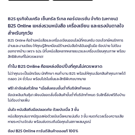
B2S ธุรกิจในเครือ เซ็นทรัล รีเทล คอร์ปอเรชั่น จำกัด (มหาชน)
B2S Online แหล่งรวมหนังสือ เครื่องเขียน และแรงบันดาลใจ
สำหรับทุกวัย
B2S Online คือร้านหนังสือและเครื่องเขียนออนไลน์ที่ครบครัน ตอบโจทย์คนรักการ
อ่านและงานเขียน ให้คุณรู้สึกเหมือนมีร้านหนังสือใกล้ฉันอยู่ในมือ ช้อปง่าย ไม่ต้อง
ออกจากบ้าน เพราะ b2s มีทั้งหนังสือหลากหลายแนวและเครื่องเขียนคุณภาพ พร้อม
สิทธิพิเศษที่ไม่ควรพลาด!
ทำไม B2S Online คือแหล่งช้อปปิ้งที่คุณไม่ควรพลาด
ไม่ว่าคุณจะเป็นนักเรียน นักศึกษา คนทำงาน B2S พร้อมให้คุณเลือกสินค้าคุณภาพได้
ตลอด 24 ชั่วโมง พร้อมโปรโมชั่นและสิทธิพิเศษมากมาย
ฟรี! ค่าจัดส่งทั่วไทย *เมื่อสั่งครบขั้นต่ำที่บริษัทกำหนด
ช้อปเพลินเกินคุ้ม! เพียงมียอดสั่งซื้อสินค้าขั้นต่ำที่บริษัทกำหนด รับสิทธิ์ส่งฟรีถึงบ้าน
ไม่ต้องจ่ายเพิ่ม
มั่นใจ หนังสือถึงมือปลอดภัย ด้วยบับเบิ้ล 3 ชั้น
หนังสือทุกเล่มจากบีทูเอสห่อด้วยบับเบิ้ลหนาแน่นถึง 3 ชั้น หมดกังวลเรื่องความเสีย
หายระหว่างจัดส่ง พร้อมส่งตรงถึงมือคุณในสภาพสมบูรณ์
ช้อป B2S Online การันตีสินค้าของแท้ 100%