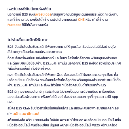
เฟอร์นิเจอร์ดีไซน์ครบฟังก์ชั่น
นอกจากนี้ B2S ยังมี
เฟอร์นิเจอร์
ครบทุกฟังก์ชันให้คุณได้เลือกสรรเพื่อตกแต่งบ้าน
และที่ทำงาน ไม่ว่าจะเป็นโต๊ะทำงานพับได้ จากแบรนด์
ONE
หรือ เก้าอี้ทำงาน
Furradec
ก็มีให้เลือกครบครัน
โปรโมชั่นและสิทธิพิเศษ
B2S จัดเต็มโปรโมชั่นและสิทธิพิเศษมากมายให้คุณเลือกช้อปออนไลน์ได้อย่างจุใจ
อัปเดตทุกเดือนกับแคมเปญลดราคาแรง
ทั้งสินค้าเครื่องเขียน หนังสือขายดี และไอเทมไลฟ์สไตล์สุดชิค พร้อมคูปองส่วนลด
และดีลพิเศษเมื่อช้อปผ่าน B2S.co.th เท่านั้น นอกจากนี้ B2S ยังใจดีส่งฟรีทั่วประเทศ
*เมื่อสั่งครบขั้นต่ำที่บริษัทกำหนด
B2S จัดเต็มโปรโมชั่นและสิทธิพิเศษเพียบ ช้อปออนไลน์ได้เลย! ลดแรงทุกเดือน ทั้ง
เครื่องเขียน หนังสือดัง ของไอเทมไลฟ์สไตล์สุดชิค พร้อมคูปองส่วนลดพิเศษเมื่อซื้อ
ผ่าน B2S.co.th เท่านั้น และส่งฟรีทั่วไทย *เมื่อสั่งครบขั้นต่ำที่บริษัทกำหนด
B2S มีทุกอย่างตอบโจทย์ทุกไลฟ์สไตล์ ไม่ว่าจะเป็นอุปกรณ์อ่านเขียน เครื่องเขียน
ของเล่นเสริมพัฒนาการ หรือเฟอร์นิเจอร์ ช้อปง่าย สะดวก ทุกที่ ทุกเวลา แค่มี App
B2S
สมัคร B2S Club รับข่าวสารโปรโมชั่นก่อนใคร และสิทธิพิเศษเฉพาะสมาชิก! คลิกเลย
สมัครสมาชิกเลย!
👉
#ร้านหนังสือ #ร้านขายหนังสือ ใกล้ฉัน #กระเป๋าใส่ดินสอ #เครื่องเขียนออนไลน์ #ซื้อ
หนังสือ ออนไลน์ #เครื่องเขียน บีทูเอส #ขาย หนังสือ ออนไลน์ #B2S #ร้านเครื่อง