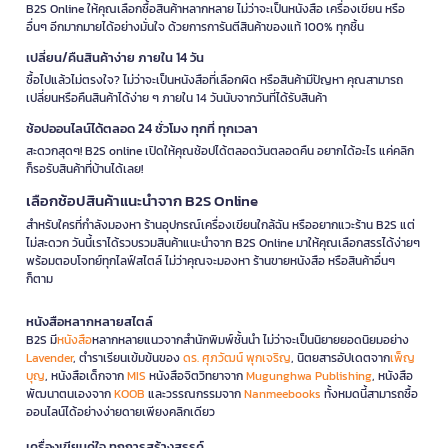
B2S Online ให้คุณเลือกซื้อสินค้าหลากหลาย ไม่ว่าจะเป็นหนังสือ เครื่องเขียน หรือ
อื่นๆ อีกมากมายได้อย่างมั่นใจ ด้วยการการันตีสินค้าของแท้ 100% ทุกชิ้น
เปลี่ยน/คืนสินค้าง่าย ภายใน 14 วัน
ซื้อไปแล้วไม่ตรงใจ? ไม่ว่าจะเป็นหนังสือที่เลือกผิด หรือสินค้ามีปัญหา คุณสามารถ
เปลี่ยนหรือคืนสินค้าได้ง่าย ๆ ภายใน 14 วันนับจากวันที่ได้รับสินค้า
ช้อปออนไลน์ได้ตลอด 24 ชั่วโมง ทุกที่ ทุกเวลา
สะดวกสุดๆ! B2S online เปิดให้คุณช้อปได้ตลอดวันตลอดคืน อยากได้อะไร แค่คลิก
ก็รอรับสินค้าที่บ้านได้เลย!
เลือกช้อปสินค้าแนะนำจาก B2S Online
สำหรับใครที่กำลังมองหา ร้านอุปกรณ์เครื่องเขียนใกล้ฉัน หรืออยากแวะร้าน B2S แต่
ไม่สะดวก วันนี้เราได้รวบรวมสินค้าแนะนำจาก B2S Online มาให้คุณเลือกสรรได้ง่ายๆ
พร้อมตอบโจทย์ทุกไลฟ์สไตล์ ไม่ว่าคุณจะมองหา ร้านขายหนังสือ หรือสินค้าอื่นๆ
ก็ตาม
หนังสือหลากหลายสไตล์
B2S มี
หนังสือ
หลากหลายแนวจากสำนักพิมพ์ชั้นนำ ไม่ว่าจะเป็นนิยายยอดนิยมอย่าง
Lavender
, ตำราเรียนเข้มข้นของ
ดร. ศุภวัฒน์ พุกเจริญ
, นิตยสารอัปเดตจาก
เพ็ญ
บุญ
, หนังสือเด็กจาก
MIS
หนังสือจิตวิทยาจาก
Mugunghwa Publishing
, หนังสือ
พัฒนาตนเองจาก
KOOB
และวรรณกรรมจาก
Nanmeebooks
ทั้งหมดนี้สามารถซื้อ
ออนไลน์ได้อย่างง่ายดายเพียงคลิกเดียว
เครื่องเขียนคู่ใจ ทุกการสร้างสรรค์