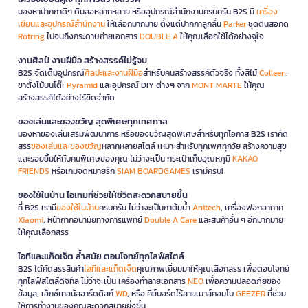
มองหาปากกาดีๆ ดินสอหลากหลาย หรืออุปกรณ์สำนักงานครบครัน B2S มี
เครื่อง
เขียนและอุปกรณ์สำนักงาน
ให้เลือกมากมาย ตั้งแต่ปากกาลูกลื่น
Parker
ชุดดินสอกด
Rotring
ไปจนถึงกระดาษถ่ายเอกสาร
DOUBLE A
ให้คุณเลือกใช้ได้อย่างจุใจ
งานศิลป์ งานฝีมือ สร้างสรรค์ไม่รู้จบ
B2S จัดเต็มอุปกรณ์
ศิลปะและงานฝีมือ
สำหรับคนสร้างสรรค์ตัวจริง ทั้งสีไม้
Colleen
,
ขาตั้งไม้บนโต๊ะ
Pyramid
และอุปกรณ์ DIY ต่างๆ จาก
MONT MARTE
ให้คุณ
สร้างสรรค์ได้อย่างไร้ขีดจำกัด
ของเล่นและของขวัญ สุดพิเศษทุกเทศกาล
มองหาของเล่นเสริมพัฒนาการ หรือของขวัญสุดพิเศษสำหรับทุกโอกาส B2S เราคัด
สรร
ของเล่นและของขวัญ
หลากหลายสไตล์ เหมาะสำหรับทุกเพศทุกวัย สร้างความสุข
และรอยยิ้มให้กับคนพิเศษของคุณ ไม่ว่าจะเป็น กระเป๋าเก็บอุณหภูมิ
KAKAO
FRIENDS
หรือเกมจดหมายรัก
SIAM BOARDGAMES
เรามีครบ!
ของใช้ในบ้าน ไอเทมที่ช่วยให้ชีวิตสะดวกสบายขึ้น
ที่ B2S เรามี
ของใช้ในบ้าน
ครบครัน ไม่ว่าจะเป็นกาต้มน้ำ
Anitech
, เครื่องฟอกอากาศ
Xiaomi
, หน้ากากอนามัยทางการแพทย์
Double A Care
และสินค้าอื่น ๆ อีกมากมาย
ให้คุณเลือกสรร
ไอทีและแก็ดเจ็ต ล้ำสมัย ตอบโจทย์ทุกไลฟ์สไตล์
B2S ได้คัดสรรสินค้า
ไอทีและแก็ดเจ็ต
คุณภาพเยี่ยมมาให้คุณเลือกสรร เพื่อตอบโจทย์
ทุกไลฟ์สไตล์ดิจิทัล ไม่ว่าจะเป็น เครื่องทำลายเอกสาร
NEO
เพื่อความปลอดภัยของ
ข้อมูล, เอ็กซ์เทอนัลฮาร์ดดิสก์
WD
, หรือ คีย์บอร์ดไร้สายเมาส์คอมโบ
GEEZER
ที่ช่วย
ให้การทำงานของคุณสะดวกสบายยิ่งขึ้น