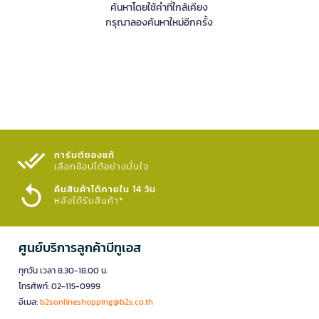
ค้นหาโดยใช้คำที่ใกล้เคียง
กรุณาลองค้นหาใหม่อีกครั้ง
การันตีของแท้
เลือกช้อปได้อย่างมั่นใจ​
คืนสินค้าได้ภายใน 14 วัน
หลังได้รับสินค้า*
ศูนย์บริการลูกค้าบีทูเอส
ทุกวัน เวลา 8.30-18.00 น.
โทรศัพท์: 02-115-0999
อีเมล:
b2sonlineshopping@b2s.co.th