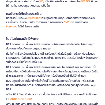
ข้อมูล, เอ็กซ์เทอนัลฮาร์ดดิสก์
WD
, หรือ คีย์บอร์ดไร้สายเมาส์คอมโบ
GEEZER
ที่ช่วย
ให้การทำงานของคุณสะดวกสบายยิ่งขึ้น
เฟอร์นิเจอร์ดีไซน์ครบฟังก์ชั่น
นอกจากนี้ B2S ยังมี
เฟอร์นิเจอร์
ครบทุกฟังก์ชันให้คุณได้เลือกสรรเพื่อตกแต่งบ้าน
และที่ทำงาน ไม่ว่าจะเป็นโต๊ะทำงานพับได้ จากแบรนด์
ONE
หรือ เก้าอี้ทำงาน
Furradec
ก็มีให้เลือกครบครัน
โปรโมชั่นและสิทธิพิเศษ
B2S จัดเต็มโปรโมชั่นและสิทธิพิเศษมากมายให้คุณเลือกช้อปออนไลน์ได้อย่างจุใจ
อัปเดตทุกเดือนกับแคมเปญลดราคาแรง
ทั้งสินค้าเครื่องเขียน หนังสือขายดี และไอเทมไลฟ์สไตล์สุดชิค พร้อมคูปองส่วนลด
และดีลพิเศษเมื่อช้อปผ่าน B2S.co.th เท่านั้น นอกจากนี้ B2S ยังใจดีส่งฟรีทั่วประเทศ
*เมื่อสั่งครบขั้นต่ำที่บริษัทกำหนด
B2S จัดเต็มโปรโมชั่นและสิทธิพิเศษเพียบ ช้อปออนไลน์ได้เลย! ลดแรงทุกเดือน ทั้ง
เครื่องเขียน หนังสือดัง ของไอเทมไลฟ์สไตล์สุดชิค พร้อมคูปองส่วนลดพิเศษเมื่อซื้อ
ผ่าน B2S.co.th เท่านั้น และส่งฟรีทั่วไทย *เมื่อสั่งครบขั้นต่ำที่บริษัทกำหนด
B2S มีทุกอย่างตอบโจทย์ทุกไลฟ์สไตล์ ไม่ว่าจะเป็นอุปกรณ์อ่านเขียน เครื่องเขียน
ของเล่นเสริมพัฒนาการ หรือเฟอร์นิเจอร์ ช้อปง่าย สะดวก ทุกที่ ทุกเวลา แค่มี App
B2S
สมัคร B2S Club รับข่าวสารโปรโมชั่นก่อนใคร และสิทธิพิเศษเฉพาะสมาชิก! คลิกเลย
สมัครสมาชิกเลย!
👉
#ร้านหนังสือ #ร้านขายหนังสือ ใกล้ฉัน #กระเป๋าใส่ดินสอ #เครื่องเขียนออนไลน์ #ซื้อ