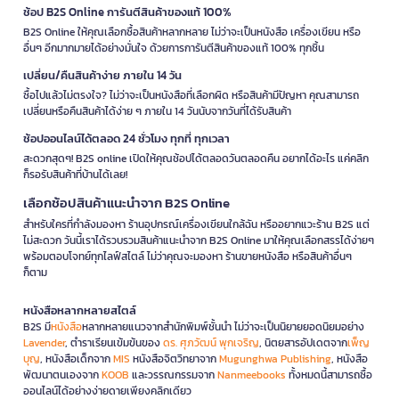
ช้อป B2S Online การันตีสินค้าของแท้ 100%
B2S Online ให้คุณเลือกซื้อสินค้าหลากหลาย ไม่ว่าจะเป็นหนังสือ เครื่องเขียน หรือ
อื่นๆ อีกมากมายได้อย่างมั่นใจ ด้วยการการันตีสินค้าของแท้ 100% ทุกชิ้น
เปลี่ยน/คืนสินค้าง่าย ภายใน 14 วัน
ซื้อไปแล้วไม่ตรงใจ? ไม่ว่าจะเป็นหนังสือที่เลือกผิด หรือสินค้ามีปัญหา คุณสามารถ
เปลี่ยนหรือคืนสินค้าได้ง่าย ๆ ภายใน 14 วันนับจากวันที่ได้รับสินค้า
ช้อปออนไลน์ได้ตลอด 24 ชั่วโมง ทุกที่ ทุกเวลา
สะดวกสุดๆ! B2S online เปิดให้คุณช้อปได้ตลอดวันตลอดคืน อยากได้อะไร แค่คลิก
ก็รอรับสินค้าที่บ้านได้เลย!
เลือกช้อปสินค้าแนะนำจาก B2S Online
สำหรับใครที่กำลังมองหา ร้านอุปกรณ์เครื่องเขียนใกล้ฉัน หรืออยากแวะร้าน B2S แต่
ไม่สะดวก วันนี้เราได้รวบรวมสินค้าแนะนำจาก B2S Online มาให้คุณเลือกสรรได้ง่ายๆ
พร้อมตอบโจทย์ทุกไลฟ์สไตล์ ไม่ว่าคุณจะมองหา ร้านขายหนังสือ หรือสินค้าอื่นๆ
ก็ตาม
หนังสือหลากหลายสไตล์
B2S มี
หนังสือ
หลากหลายแนวจากสำนักพิมพ์ชั้นนำ ไม่ว่าจะเป็นนิยายยอดนิยมอย่าง
Lavender
, ตำราเรียนเข้มข้นของ
ดร. ศุภวัฒน์ พุกเจริญ
, นิตยสารอัปเดตจาก
เพ็ญ
บุญ
, หนังสือเด็กจาก
MIS
หนังสือจิตวิทยาจาก
Mugunghwa Publishing
, หนังสือ
พัฒนาตนเองจาก
KOOB
และวรรณกรรมจาก
Nanmeebooks
ทั้งหมดนี้สามารถซื้อ
ออนไลน์ได้อย่างง่ายดายเพียงคลิกเดียว