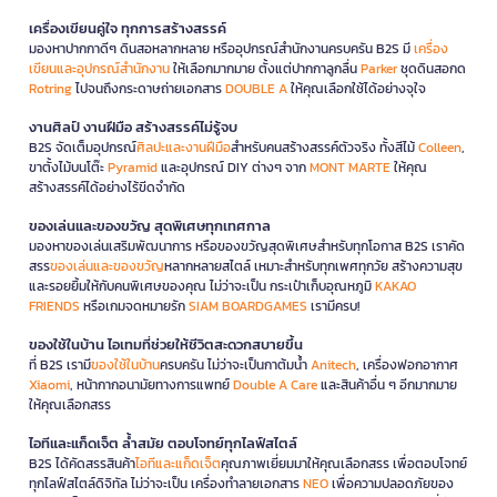
เครื่องเขียนคู่ใจ ทุกการสร้างสรรค์
มองหาปากกาดีๆ ดินสอหลากหลาย หรืออุปกรณ์สำนักงานครบครัน B2S มี
เครื่อง
เขียนและอุปกรณ์สำนักงาน
ให้เลือกมากมาย ตั้งแต่ปากกาลูกลื่น
Parker
ชุดดินสอกด
Rotring
ไปจนถึงกระดาษถ่ายเอกสาร
DOUBLE A
ให้คุณเลือกใช้ได้อย่างจุใจ
งานศิลป์ งานฝีมือ สร้างสรรค์ไม่รู้จบ
B2S จัดเต็มอุปกรณ์
ศิลปะและงานฝีมือ
สำหรับคนสร้างสรรค์ตัวจริง ทั้งสีไม้
Colleen
,
ขาตั้งไม้บนโต๊ะ
Pyramid
และอุปกรณ์ DIY ต่างๆ จาก
MONT MARTE
ให้คุณ
สร้างสรรค์ได้อย่างไร้ขีดจำกัด
ของเล่นและของขวัญ สุดพิเศษทุกเทศกาล
มองหาของเล่นเสริมพัฒนาการ หรือของขวัญสุดพิเศษสำหรับทุกโอกาส B2S เราคัด
สรร
ของเล่นและของขวัญ
หลากหลายสไตล์ เหมาะสำหรับทุกเพศทุกวัย สร้างความสุข
และรอยยิ้มให้กับคนพิเศษของคุณ ไม่ว่าจะเป็น กระเป๋าเก็บอุณหภูมิ
KAKAO
FRIENDS
หรือเกมจดหมายรัก
SIAM BOARDGAMES
เรามีครบ!
ของใช้ในบ้าน ไอเทมที่ช่วยให้ชีวิตสะดวกสบายขึ้น
ที่ B2S เรามี
ของใช้ในบ้าน
ครบครัน ไม่ว่าจะเป็นกาต้มน้ำ
Anitech
, เครื่องฟอกอากาศ
Xiaomi
, หน้ากากอนามัยทางการแพทย์
Double A Care
และสินค้าอื่น ๆ อีกมากมาย
ให้คุณเลือกสรร
ไอทีและแก็ดเจ็ต ล้ำสมัย ตอบโจทย์ทุกไลฟ์สไตล์
B2S ได้คัดสรรสินค้า
ไอทีและแก็ดเจ็ต
คุณภาพเยี่ยมมาให้คุณเลือกสรร เพื่อตอบโจทย์
ทุกไลฟ์สไตล์ดิจิทัล ไม่ว่าจะเป็น เครื่องทำลายเอกสาร
NEO
เพื่อความปลอดภัยของ