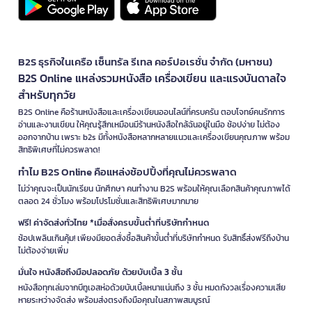
B2S ธุรกิจในเครือ เซ็นทรัล รีเทล คอร์ปอเรชั่น จำกัด (มหาชน)
B2S Online แหล่งรวมหนังสือ เครื่องเขียน และแรงบันดาลใจ
สำหรับทุกวัย
B2S Online คือร้านหนังสือและเครื่องเขียนออนไลน์ที่ครบครัน ตอบโจทย์คนรักการ
อ่านและงานเขียน ให้คุณรู้สึกเหมือนมีร้านหนังสือใกล้ฉันอยู่ในมือ ช้อปง่าย ไม่ต้อง
ออกจากบ้าน เพราะ b2s มีทั้งหนังสือหลากหลายแนวและเครื่องเขียนคุณภาพ พร้อม
สิทธิพิเศษที่ไม่ควรพลาด!
ทำไม B2S Online คือแหล่งช้อปปิ้งที่คุณไม่ควรพลาด
ไม่ว่าคุณจะเป็นนักเรียน นักศึกษา คนทำงาน B2S พร้อมให้คุณเลือกสินค้าคุณภาพได้
ตลอด 24 ชั่วโมง พร้อมโปรโมชั่นและสิทธิพิเศษมากมาย
ฟรี! ค่าจัดส่งทั่วไทย *เมื่อสั่งครบขั้นต่ำที่บริษัทกำหนด
ช้อปเพลินเกินคุ้ม! เพียงมียอดสั่งซื้อสินค้าขั้นต่ำที่บริษัทกำหนด รับสิทธิ์ส่งฟรีถึงบ้าน
ไม่ต้องจ่ายเพิ่ม
มั่นใจ หนังสือถึงมือปลอดภัย ด้วยบับเบิ้ล 3 ชั้น
หนังสือทุกเล่มจากบีทูเอสห่อด้วยบับเบิ้ลหนาแน่นถึง 3 ชั้น หมดกังวลเรื่องความเสีย
หายระหว่างจัดส่ง พร้อมส่งตรงถึงมือคุณในสภาพสมบูรณ์