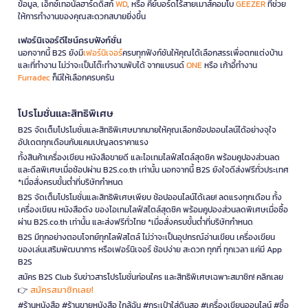
ข้อมูล, เอ็กซ์เทอนัลฮาร์ดดิสก์
WD
, หรือ คีย์บอร์ดไร้สายเมาส์คอมโบ
GEEZER
ที่ช่วย
ให้การทำงานของคุณสะดวกสบายยิ่งขึ้น
เฟอร์นิเจอร์ดีไซน์ครบฟังก์ชั่น
นอกจากนี้ B2S ยังมี
เฟอร์นิเจอร์
ครบทุกฟังก์ชันให้คุณได้เลือกสรรเพื่อตกแต่งบ้าน
และที่ทำงาน ไม่ว่าจะเป็นโต๊ะทำงานพับได้ จากแบรนด์
ONE
หรือ เก้าอี้ทำงาน
Furradec
ก็มีให้เลือกครบครัน
โปรโมชั่นและสิทธิพิเศษ
B2S จัดเต็มโปรโมชั่นและสิทธิพิเศษมากมายให้คุณเลือกช้อปออนไลน์ได้อย่างจุใจ
อัปเดตทุกเดือนกับแคมเปญลดราคาแรง
ทั้งสินค้าเครื่องเขียน หนังสือขายดี และไอเทมไลฟ์สไตล์สุดชิค พร้อมคูปองส่วนลด
และดีลพิเศษเมื่อช้อปผ่าน B2S.co.th เท่านั้น นอกจากนี้ B2S ยังใจดีส่งฟรีทั่วประเทศ
*เมื่อสั่งครบขั้นต่ำที่บริษัทกำหนด
B2S จัดเต็มโปรโมชั่นและสิทธิพิเศษเพียบ ช้อปออนไลน์ได้เลย! ลดแรงทุกเดือน ทั้ง
เครื่องเขียน หนังสือดัง ของไอเทมไลฟ์สไตล์สุดชิค พร้อมคูปองส่วนลดพิเศษเมื่อซื้อ
ผ่าน B2S.co.th เท่านั้น และส่งฟรีทั่วไทย *เมื่อสั่งครบขั้นต่ำที่บริษัทกำหนด
B2S มีทุกอย่างตอบโจทย์ทุกไลฟ์สไตล์ ไม่ว่าจะเป็นอุปกรณ์อ่านเขียน เครื่องเขียน
ของเล่นเสริมพัฒนาการ หรือเฟอร์นิเจอร์ ช้อปง่าย สะดวก ทุกที่ ทุกเวลา แค่มี App
B2S
สมัคร B2S Club รับข่าวสารโปรโมชั่นก่อนใคร และสิทธิพิเศษเฉพาะสมาชิก! คลิกเลย
สมัครสมาชิกเลย!
👉
#ร้านหนังสือ #ร้านขายหนังสือ ใกล้ฉัน #กระเป๋าใส่ดินสอ #เครื่องเขียนออนไลน์ #ซื้อ