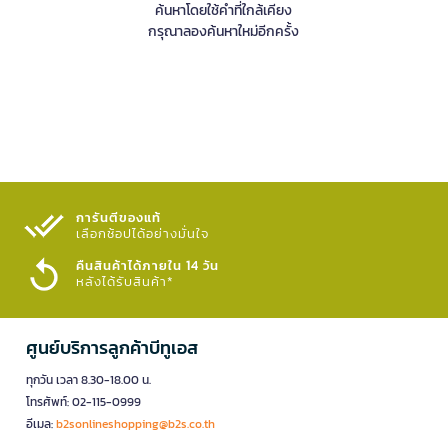
ค้นหาโดยใช้คำที่ใกล้เคียง
กรุณาลองค้นหาใหม่อีกครั้ง
การันตีของแท้
เลือกช้อปได้อย่างมั่นใจ​
คืนสินค้าได้ภายใน 14 วัน
หลังได้รับสินค้า*
ศูนย์บริการลูกค้าบีทูเอส
ทุกวัน เวลา 8.30-18.00 น.
โทรศัพท์: 02-115-0999
อีเมล:
b2sonlineshopping@b2s.co.th