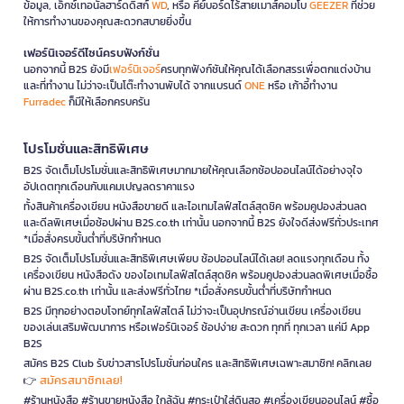
ข้อมูล, เอ็กซ์เทอนัลฮาร์ดดิสก์
WD
, หรือ คีย์บอร์ดไร้สายเมาส์คอมโบ
GEEZER
ที่ช่วย
ให้การทำงานของคุณสะดวกสบายยิ่งขึ้น
เฟอร์นิเจอร์ดีไซน์ครบฟังก์ชั่น
นอกจากนี้ B2S ยังมี
เฟอร์นิเจอร์
ครบทุกฟังก์ชันให้คุณได้เลือกสรรเพื่อตกแต่งบ้าน
และที่ทำงาน ไม่ว่าจะเป็นโต๊ะทำงานพับได้ จากแบรนด์
ONE
หรือ เก้าอี้ทำงาน
Furradec
ก็มีให้เลือกครบครัน
โปรโมชั่นและสิทธิพิเศษ
B2S จัดเต็มโปรโมชั่นและสิทธิพิเศษมากมายให้คุณเลือกช้อปออนไลน์ได้อย่างจุใจ
อัปเดตทุกเดือนกับแคมเปญลดราคาแรง
ทั้งสินค้าเครื่องเขียน หนังสือขายดี และไอเทมไลฟ์สไตล์สุดชิค พร้อมคูปองส่วนลด
และดีลพิเศษเมื่อช้อปผ่าน B2S.co.th เท่านั้น นอกจากนี้ B2S ยังใจดีส่งฟรีทั่วประเทศ
*เมื่อสั่งครบขั้นต่ำที่บริษัทกำหนด
B2S จัดเต็มโปรโมชั่นและสิทธิพิเศษเพียบ ช้อปออนไลน์ได้เลย! ลดแรงทุกเดือน ทั้ง
เครื่องเขียน หนังสือดัง ของไอเทมไลฟ์สไตล์สุดชิค พร้อมคูปองส่วนลดพิเศษเมื่อซื้อ
ผ่าน B2S.co.th เท่านั้น และส่งฟรีทั่วไทย *เมื่อสั่งครบขั้นต่ำที่บริษัทกำหนด
B2S มีทุกอย่างตอบโจทย์ทุกไลฟ์สไตล์ ไม่ว่าจะเป็นอุปกรณ์อ่านเขียน เครื่องเขียน
ของเล่นเสริมพัฒนาการ หรือเฟอร์นิเจอร์ ช้อปง่าย สะดวก ทุกที่ ทุกเวลา แค่มี App
B2S
สมัคร B2S Club รับข่าวสารโปรโมชั่นก่อนใคร และสิทธิพิเศษเฉพาะสมาชิก! คลิกเลย
สมัครสมาชิกเลย!
👉
#ร้านหนังสือ #ร้านขายหนังสือ ใกล้ฉัน #กระเป๋าใส่ดินสอ #เครื่องเขียนออนไลน์ #ซื้อ