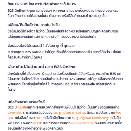
ช้อป B2S Online การันตีสินค้าของแท้ 100%
B2S Online ให้คุณเลือกซื้อสินค้าหลากหลาย ไม่ว่าจะเป็นหนังสือ เครื่องเขียน หรือ
อื่นๆ อีกมากมายได้อย่างมั่นใจ ด้วยการการันตีสินค้าของแท้ 100% ทุกชิ้น
เปลี่ยน/คืนสินค้าง่าย ภายใน 14 วัน
ซื้อไปแล้วไม่ตรงใจ? ไม่ว่าจะเป็นหนังสือที่เลือกผิด หรือสินค้ามีปัญหา คุณสามารถ
เปลี่ยนหรือคืนสินค้าได้ง่าย ๆ ภายใน 14 วันนับจากวันที่ได้รับสินค้า
ช้อปออนไลน์ได้ตลอด 24 ชั่วโมง ทุกที่ ทุกเวลา
สะดวกสุดๆ! B2S online เปิดให้คุณช้อปได้ตลอดวันตลอดคืน อยากได้อะไร แค่คลิก
ก็รอรับสินค้าที่บ้านได้เลย!
เลือกช้อปสินค้าแนะนำจาก B2S Online
สำหรับใครที่กำลังมองหา ร้านอุปกรณ์เครื่องเขียนใกล้ฉัน หรืออยากแวะร้าน B2S แต่
ไม่สะดวก วันนี้เราได้รวบรวมสินค้าแนะนำจาก B2S Online มาให้คุณเลือกสรรได้ง่ายๆ
พร้อมตอบโจทย์ทุกไลฟ์สไตล์ ไม่ว่าคุณจะมองหา ร้านขายหนังสือ หรือสินค้าอื่นๆ
ก็ตาม
หนังสือหลากหลายสไตล์
B2S มี
หนังสือ
หลากหลายแนวจากสำนักพิมพ์ชั้นนำ ไม่ว่าจะเป็นนิยายยอดนิยมอย่าง
Lavender
, ตำราเรียนเข้มข้นของ
ดร. ศุภวัฒน์ พุกเจริญ
, นิตยสารอัปเดตจาก
เพ็ญ
บุญ
, หนังสือเด็กจาก
MIS
หนังสือจิตวิทยาจาก
Mugunghwa Publishing
, หนังสือ
พัฒนาตนเองจาก
KOOB
และวรรณกรรมจาก
Nanmeebooks
ทั้งหมดนี้สามารถซื้อ
ออนไลน์ได้อย่างง่ายดายเพียงคลิกเดียว