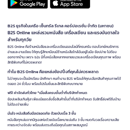
B2S ธุรกิจในเครือ เซ็นทรัล รีเทล คอร์ปอเรชั่น จำกัด (มหาชน)
B2S Online แหล่งรวมหนังสือ เครื่องเขียน และแรงบันดาลใจ
สำหรับทุกวัย
B2S Online คือร้านหนังสือและเครื่องเขียนออนไลน์ที่ครบครัน ตอบโจทย์คนรักการ
อ่านและงานเขียน ให้คุณรู้สึกเหมือนมีร้านหนังสือใกล้ฉันอยู่ในมือ ช้อปง่าย ไม่ต้อง
ออกจากบ้าน เพราะ b2s มีทั้งหนังสือหลากหลายแนวและเครื่องเขียนคุณภาพ พร้อม
สิทธิพิเศษที่ไม่ควรพลาด!
ทำไม B2S Online คือแหล่งช้อปปิ้งที่คุณไม่ควรพลาด
ไม่ว่าคุณจะเป็นนักเรียน นักศึกษา คนทำงาน B2S พร้อมให้คุณเลือกสินค้าคุณภาพได้
ตลอด 24 ชั่วโมง พร้อมโปรโมชั่นและสิทธิพิเศษมากมาย
ฟรี! ค่าจัดส่งทั่วไทย *เมื่อสั่งครบขั้นต่ำที่บริษัทกำหนด
ช้อปเพลินเกินคุ้ม! เพียงมียอดสั่งซื้อสินค้าขั้นต่ำที่บริษัทกำหนด รับสิทธิ์ส่งฟรีถึงบ้าน
ไม่ต้องจ่ายเพิ่ม
มั่นใจ หนังสือถึงมือปลอดภัย ด้วยบับเบิ้ล 3 ชั้น
หนังสือทุกเล่มจากบีทูเอสห่อด้วยบับเบิ้ลหนาแน่นถึง 3 ชั้น หมดกังวลเรื่องความเสีย
หายระหว่างจัดส่ง พร้อมส่งตรงถึงมือคุณในสภาพสมบูรณ์