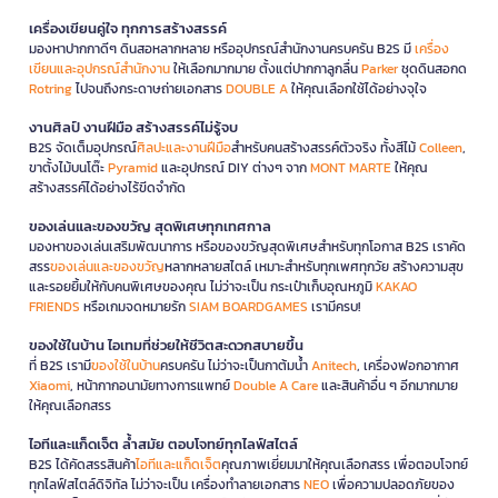
เครื่องเขียนคู่ใจ ทุกการสร้างสรรค์
มองหาปากกาดีๆ ดินสอหลากหลาย หรืออุปกรณ์สำนักงานครบครัน B2S มี
เครื่อง
เขียนและอุปกรณ์สำนักงาน
ให้เลือกมากมาย ตั้งแต่ปากกาลูกลื่น
Parker
ชุดดินสอกด
Rotring
ไปจนถึงกระดาษถ่ายเอกสาร
DOUBLE A
ให้คุณเลือกใช้ได้อย่างจุใจ
งานศิลป์ งานฝีมือ สร้างสรรค์ไม่รู้จบ
B2S จัดเต็มอุปกรณ์
ศิลปะและงานฝีมือ
สำหรับคนสร้างสรรค์ตัวจริง ทั้งสีไม้
Colleen
,
ขาตั้งไม้บนโต๊ะ
Pyramid
และอุปกรณ์ DIY ต่างๆ จาก
MONT MARTE
ให้คุณ
สร้างสรรค์ได้อย่างไร้ขีดจำกัด
ของเล่นและของขวัญ สุดพิเศษทุกเทศกาล
มองหาของเล่นเสริมพัฒนาการ หรือของขวัญสุดพิเศษสำหรับทุกโอกาส B2S เราคัด
สรร
ของเล่นและของขวัญ
หลากหลายสไตล์ เหมาะสำหรับทุกเพศทุกวัย สร้างความสุข
และรอยยิ้มให้กับคนพิเศษของคุณ ไม่ว่าจะเป็น กระเป๋าเก็บอุณหภูมิ
KAKAO
FRIENDS
หรือเกมจดหมายรัก
SIAM BOARDGAMES
เรามีครบ!
ของใช้ในบ้าน ไอเทมที่ช่วยให้ชีวิตสะดวกสบายขึ้น
ที่ B2S เรามี
ของใช้ในบ้าน
ครบครัน ไม่ว่าจะเป็นกาต้มน้ำ
Anitech
, เครื่องฟอกอากาศ
Xiaomi
, หน้ากากอนามัยทางการแพทย์
Double A Care
และสินค้าอื่น ๆ อีกมากมาย
ให้คุณเลือกสรร
ไอทีและแก็ดเจ็ต ล้ำสมัย ตอบโจทย์ทุกไลฟ์สไตล์
B2S ได้คัดสรรสินค้า
ไอทีและแก็ดเจ็ต
คุณภาพเยี่ยมมาให้คุณเลือกสรร เพื่อตอบโจทย์
ทุกไลฟ์สไตล์ดิจิทัล ไม่ว่าจะเป็น เครื่องทำลายเอกสาร
NEO
เพื่อความปลอดภัยของ