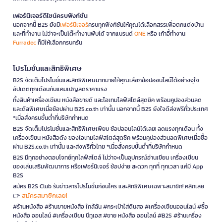
เฟอร์นิเจอร์ดีไซน์ครบฟังก์ชั่น
นอกจากนี้ B2S ยังมี
เฟอร์นิเจอร์
ครบทุกฟังก์ชันให้คุณได้เลือกสรรเพื่อตกแต่งบ้าน
และที่ทำงาน ไม่ว่าจะเป็นโต๊ะทำงานพับได้ จากแบรนด์
ONE
หรือ เก้าอี้ทำงาน
Furradec
ก็มีให้เลือกครบครัน
โปรโมชั่นและสิทธิพิเศษ
B2S จัดเต็มโปรโมชั่นและสิทธิพิเศษมากมายให้คุณเลือกช้อปออนไลน์ได้อย่างจุใจ
อัปเดตทุกเดือนกับแคมเปญลดราคาแรง
ทั้งสินค้าเครื่องเขียน หนังสือขายดี และไอเทมไลฟ์สไตล์สุดชิค พร้อมคูปองส่วนลด
และดีลพิเศษเมื่อช้อปผ่าน B2S.co.th เท่านั้น นอกจากนี้ B2S ยังใจดีส่งฟรีทั่วประเทศ
*เมื่อสั่งครบขั้นต่ำที่บริษัทกำหนด
B2S จัดเต็มโปรโมชั่นและสิทธิพิเศษเพียบ ช้อปออนไลน์ได้เลย! ลดแรงทุกเดือน ทั้ง
เครื่องเขียน หนังสือดัง ของไอเทมไลฟ์สไตล์สุดชิค พร้อมคูปองส่วนลดพิเศษเมื่อซื้อ
ผ่าน B2S.co.th เท่านั้น และส่งฟรีทั่วไทย *เมื่อสั่งครบขั้นต่ำที่บริษัทกำหนด
B2S มีทุกอย่างตอบโจทย์ทุกไลฟ์สไตล์ ไม่ว่าจะเป็นอุปกรณ์อ่านเขียน เครื่องเขียน
ของเล่นเสริมพัฒนาการ หรือเฟอร์นิเจอร์ ช้อปง่าย สะดวก ทุกที่ ทุกเวลา แค่มี App
B2S
สมัคร B2S Club รับข่าวสารโปรโมชั่นก่อนใคร และสิทธิพิเศษเฉพาะสมาชิก! คลิกเลย
สมัครสมาชิกเลย!
👉
#ร้านหนังสือ #ร้านขายหนังสือ ใกล้ฉัน #กระเป๋าใส่ดินสอ #เครื่องเขียนออนไลน์ #ซื้อ
หนังสือ ออนไลน์ #เครื่องเขียน บีทูเอส #ขาย หนังสือ ออนไลน์ #B2S #ร้านเครื่อง