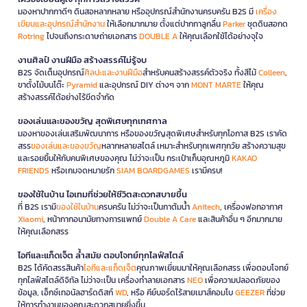
มองหาปากกาดีๆ ดินสอหลากหลาย หรืออุปกรณ์สำนักงานครบครัน B2S มี
เครื่อง
เขียนและอุปกรณ์สำนักงาน
ให้เลือกมากมาย ตั้งแต่ปากกาลูกลื่น
Parker
ชุดดินสอกด
Rotring
ไปจนถึงกระดาษถ่ายเอกสาร
DOUBLE A
ให้คุณเลือกใช้ได้อย่างจุใจ
งานศิลป์ งานฝีมือ สร้างสรรค์ไม่รู้จบ
B2S จัดเต็มอุปกรณ์
ศิลปะและงานฝีมือ
สำหรับคนสร้างสรรค์ตัวจริง ทั้งสีไม้
Colleen
,
ขาตั้งไม้บนโต๊ะ
Pyramid
และอุปกรณ์ DIY ต่างๆ จาก
MONT MARTE
ให้คุณ
สร้างสรรค์ได้อย่างไร้ขีดจำกัด
ของเล่นและของขวัญ สุดพิเศษทุกเทศกาล
มองหาของเล่นเสริมพัฒนาการ หรือของขวัญสุดพิเศษสำหรับทุกโอกาส B2S เราคัด
สรร
ของเล่นและของขวัญ
หลากหลายสไตล์ เหมาะสำหรับทุกเพศทุกวัย สร้างความสุข
และรอยยิ้มให้กับคนพิเศษของคุณ ไม่ว่าจะเป็น กระเป๋าเก็บอุณหภูมิ
KAKAO
FRIENDS
หรือเกมจดหมายรัก
SIAM BOARDGAMES
เรามีครบ!
ของใช้ในบ้าน ไอเทมที่ช่วยให้ชีวิตสะดวกสบายขึ้น
ที่ B2S เรามี
ของใช้ในบ้าน
ครบครัน ไม่ว่าจะเป็นกาต้มน้ำ
Anitech
, เครื่องฟอกอากาศ
Xiaomi
, หน้ากากอนามัยทางการแพทย์
Double A Care
และสินค้าอื่น ๆ อีกมากมาย
ให้คุณเลือกสรร
ไอทีและแก็ดเจ็ต ล้ำสมัย ตอบโจทย์ทุกไลฟ์สไตล์
B2S ได้คัดสรรสินค้า
ไอทีและแก็ดเจ็ต
คุณภาพเยี่ยมมาให้คุณเลือกสรร เพื่อตอบโจทย์
ทุกไลฟ์สไตล์ดิจิทัล ไม่ว่าจะเป็น เครื่องทำลายเอกสาร
NEO
เพื่อความปลอดภัยของ
ข้อมูล, เอ็กซ์เทอนัลฮาร์ดดิสก์
WD
, หรือ คีย์บอร์ดไร้สายเมาส์คอมโบ
GEEZER
ที่ช่วย
ให้การทำงานของคุณสะดวกสบายยิ่งขึ้น