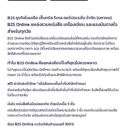
B2S ธุรกิจในเครือ เซ็นทรัล รีเทล คอร์ปอเรชั่น จำกัด (มหาชน)
B2S Online แหล่งรวมหนังสือ เครื่องเขียน และแรงบันดาลใจ
สำหรับทุกวัย
B2S Online คือร้านหนังสือและเครื่องเขียนออนไลน์ที่ครบครัน ตอบโจทย์คนรักการ
อ่านและงานเขียน ให้คุณรู้สึกเหมือนมีร้านหนังสือใกล้ฉันอยู่ในมือ ช้อปง่าย ไม่ต้อง
ออกจากบ้าน เพราะ b2s มีทั้งหนังสือหลากหลายแนวและเครื่องเขียนคุณภาพ พร้อม
สิทธิพิเศษที่ไม่ควรพลาด!
ทำไม B2S Online คือแหล่งช้อปปิ้งที่คุณไม่ควรพลาด
ไม่ว่าคุณจะเป็นนักเรียน นักศึกษา คนทำงาน B2S พร้อมให้คุณเลือกสินค้าคุณภาพได้
ตลอด 24 ชั่วโมง พร้อมโปรโมชั่นและสิทธิพิเศษมากมาย
ฟรี! ค่าจัดส่งทั่วไทย *เมื่อสั่งครบขั้นต่ำที่บริษัทกำหนด
ช้อปเพลินเกินคุ้ม! เพียงมียอดสั่งซื้อสินค้าขั้นต่ำที่บริษัทกำหนด รับสิทธิ์ส่งฟรีถึงบ้าน
ไม่ต้องจ่ายเพิ่ม
มั่นใจ หนังสือถึงมือปลอดภัย ด้วยบับเบิ้ล 3 ชั้น
หนังสือทุกเล่มจากบีทูเอสห่อด้วยบับเบิ้ลหนาแน่นถึง 3 ชั้น หมดกังวลเรื่องความเสีย
หายระหว่างจัดส่ง พร้อมส่งตรงถึงมือคุณในสภาพสมบูรณ์
ช้อป B2S Online การันตีสินค้าของแท้ 100%