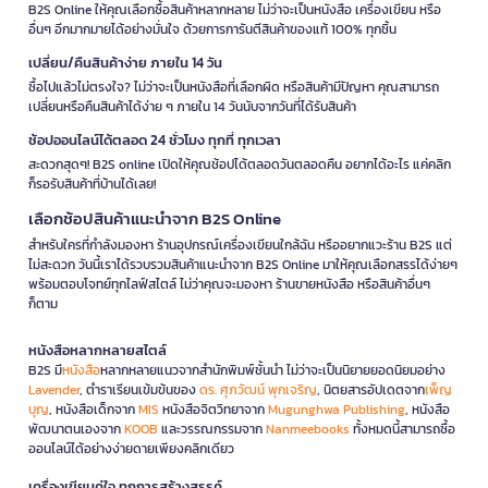
B2S Online ให้คุณเลือกซื้อสินค้าหลากหลาย ไม่ว่าจะเป็นหนังสือ เครื่องเขียน หรือ
อื่นๆ อีกมากมายได้อย่างมั่นใจ ด้วยการการันตีสินค้าของแท้ 100% ทุกชิ้น
เปลี่ยน/คืนสินค้าง่าย ภายใน 14 วัน
ซื้อไปแล้วไม่ตรงใจ? ไม่ว่าจะเป็นหนังสือที่เลือกผิด หรือสินค้ามีปัญหา คุณสามารถ
เปลี่ยนหรือคืนสินค้าได้ง่าย ๆ ภายใน 14 วันนับจากวันที่ได้รับสินค้า
ช้อปออนไลน์ได้ตลอด 24 ชั่วโมง ทุกที่ ทุกเวลา
สะดวกสุดๆ! B2S online เปิดให้คุณช้อปได้ตลอดวันตลอดคืน อยากได้อะไร แค่คลิก
ก็รอรับสินค้าที่บ้านได้เลย!
เลือกช้อปสินค้าแนะนำจาก B2S Online
สำหรับใครที่กำลังมองหา ร้านอุปกรณ์เครื่องเขียนใกล้ฉัน หรืออยากแวะร้าน B2S แต่
ไม่สะดวก วันนี้เราได้รวบรวมสินค้าแนะนำจาก B2S Online มาให้คุณเลือกสรรได้ง่ายๆ
พร้อมตอบโจทย์ทุกไลฟ์สไตล์ ไม่ว่าคุณจะมองหา ร้านขายหนังสือ หรือสินค้าอื่นๆ
ก็ตาม
หนังสือหลากหลายสไตล์
B2S มี
หนังสือ
หลากหลายแนวจากสำนักพิมพ์ชั้นนำ ไม่ว่าจะเป็นนิยายยอดนิยมอย่าง
Lavender
, ตำราเรียนเข้มข้นของ
ดร. ศุภวัฒน์ พุกเจริญ
, นิตยสารอัปเดตจาก
เพ็ญ
บุญ
, หนังสือเด็กจาก
MIS
หนังสือจิตวิทยาจาก
Mugunghwa Publishing
, หนังสือ
พัฒนาตนเองจาก
KOOB
และวรรณกรรมจาก
Nanmeebooks
ทั้งหมดนี้สามารถซื้อ
ออนไลน์ได้อย่างง่ายดายเพียงคลิกเดียว
เครื่องเขียนคู่ใจ ทุกการสร้างสรรค์