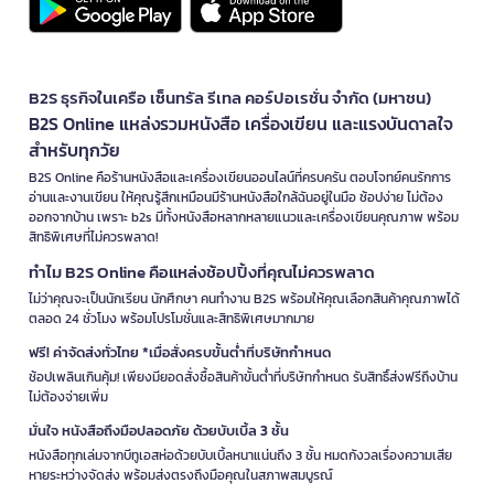
B2S ธุรกิจในเครือ เซ็นทรัล รีเทล คอร์ปอเรชั่น จำกัด (มหาชน)
B2S Online แหล่งรวมหนังสือ เครื่องเขียน และแรงบันดาลใจ
สำหรับทุกวัย
B2S Online คือร้านหนังสือและเครื่องเขียนออนไลน์ที่ครบครัน ตอบโจทย์คนรักการ
อ่านและงานเขียน ให้คุณรู้สึกเหมือนมีร้านหนังสือใกล้ฉันอยู่ในมือ ช้อปง่าย ไม่ต้อง
ออกจากบ้าน เพราะ b2s มีทั้งหนังสือหลากหลายแนวและเครื่องเขียนคุณภาพ พร้อม
สิทธิพิเศษที่ไม่ควรพลาด!
ทำไม B2S Online คือแหล่งช้อปปิ้งที่คุณไม่ควรพลาด
ไม่ว่าคุณจะเป็นนักเรียน นักศึกษา คนทำงาน B2S พร้อมให้คุณเลือกสินค้าคุณภาพได้
ตลอด 24 ชั่วโมง พร้อมโปรโมชั่นและสิทธิพิเศษมากมาย
ฟรี! ค่าจัดส่งทั่วไทย *เมื่อสั่งครบขั้นต่ำที่บริษัทกำหนด
ช้อปเพลินเกินคุ้ม! เพียงมียอดสั่งซื้อสินค้าขั้นต่ำที่บริษัทกำหนด รับสิทธิ์ส่งฟรีถึงบ้าน
ไม่ต้องจ่ายเพิ่ม
มั่นใจ หนังสือถึงมือปลอดภัย ด้วยบับเบิ้ล 3 ชั้น
หนังสือทุกเล่มจากบีทูเอสห่อด้วยบับเบิ้ลหนาแน่นถึง 3 ชั้น หมดกังวลเรื่องความเสีย
หายระหว่างจัดส่ง พร้อมส่งตรงถึงมือคุณในสภาพสมบูรณ์