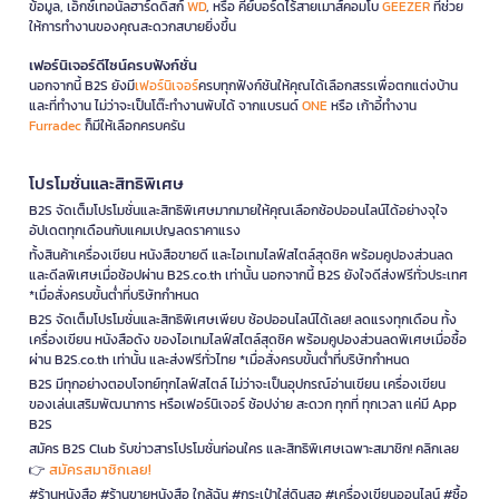
ข้อมูล, เอ็กซ์เทอนัลฮาร์ดดิสก์
WD
, หรือ คีย์บอร์ดไร้สายเมาส์คอมโบ
GEEZER
ที่ช่วย
ให้การทำงานของคุณสะดวกสบายยิ่งขึ้น
เฟอร์นิเจอร์ดีไซน์ครบฟังก์ชั่น
นอกจากนี้ B2S ยังมี
เฟอร์นิเจอร์
ครบทุกฟังก์ชันให้คุณได้เลือกสรรเพื่อตกแต่งบ้าน
และที่ทำงาน ไม่ว่าจะเป็นโต๊ะทำงานพับได้ จากแบรนด์
ONE
หรือ เก้าอี้ทำงาน
Furradec
ก็มีให้เลือกครบครัน
โปรโมชั่นและสิทธิพิเศษ
B2S จัดเต็มโปรโมชั่นและสิทธิพิเศษมากมายให้คุณเลือกช้อปออนไลน์ได้อย่างจุใจ
อัปเดตทุกเดือนกับแคมเปญลดราคาแรง
ทั้งสินค้าเครื่องเขียน หนังสือขายดี และไอเทมไลฟ์สไตล์สุดชิค พร้อมคูปองส่วนลด
และดีลพิเศษเมื่อช้อปผ่าน B2S.co.th เท่านั้น นอกจากนี้ B2S ยังใจดีส่งฟรีทั่วประเทศ
*เมื่อสั่งครบขั้นต่ำที่บริษัทกำหนด
B2S จัดเต็มโปรโมชั่นและสิทธิพิเศษเพียบ ช้อปออนไลน์ได้เลย! ลดแรงทุกเดือน ทั้ง
เครื่องเขียน หนังสือดัง ของไอเทมไลฟ์สไตล์สุดชิค พร้อมคูปองส่วนลดพิเศษเมื่อซื้อ
ผ่าน B2S.co.th เท่านั้น และส่งฟรีทั่วไทย *เมื่อสั่งครบขั้นต่ำที่บริษัทกำหนด
B2S มีทุกอย่างตอบโจทย์ทุกไลฟ์สไตล์ ไม่ว่าจะเป็นอุปกรณ์อ่านเขียน เครื่องเขียน
ของเล่นเสริมพัฒนาการ หรือเฟอร์นิเจอร์ ช้อปง่าย สะดวก ทุกที่ ทุกเวลา แค่มี App
B2S
สมัคร B2S Club รับข่าวสารโปรโมชั่นก่อนใคร และสิทธิพิเศษเฉพาะสมาชิก! คลิกเลย
สมัครสมาชิกเลย!
👉
#ร้านหนังสือ #ร้านขายหนังสือ ใกล้ฉัน #กระเป๋าใส่ดินสอ #เครื่องเขียนออนไลน์ #ซื้อ