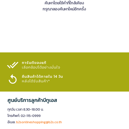
ค้นหาโดยใช้คำที่ใกล้เคียง
กรุณาลองค้นหาใหม่อีกครั้ง
การันตีของแท้
เลือกช้อปได้อย่างมั่นใจ​
คืนสินค้าได้ภายใน 14 วัน
หลังได้รับสินค้า*
ศูนย์บริการลูกค้าบีทูเอส
ทุกวัน เวลา 8.30-18.00 น.
โทรศัพท์: 02-115-0999
อีเมล:
b2sonlineshopping@b2s.co.th