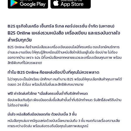
B2S ธุรกิจในเครือ เซ็นทรัล รีเทล คอร์ปอเรชั่น จำกัด (มหาชน)
B2S Online แหล่งรวมหนังสือ เครื่องเขียน และแรงบันดาลใจ
สำหรับทุกวัย
B2S Online คือร้านหนังสือและเครื่องเขียนออนไลน์ที่ครบครัน ตอบโจทย์คนรักการ
อ่านและงานเขียน ให้คุณรู้สึกเหมือนมีร้านหนังสือใกล้ฉันอยู่ในมือ ช้อปง่าย ไม่ต้อง
ออกจากบ้าน เพราะ b2s มีทั้งหนังสือหลากหลายแนวและเครื่องเขียนคุณภาพ พร้อม
สิทธิพิเศษที่ไม่ควรพลาด!
ทำไม B2S Online คือแหล่งช้อปปิ้งที่คุณไม่ควรพลาด
ไม่ว่าคุณจะเป็นนักเรียน นักศึกษา คนทำงาน B2S พร้อมให้คุณเลือกสินค้าคุณภาพได้
ตลอด 24 ชั่วโมง พร้อมโปรโมชั่นและสิทธิพิเศษมากมาย
ฟรี! ค่าจัดส่งทั่วไทย *เมื่อสั่งครบขั้นต่ำที่บริษัทกำหนด
ช้อปเพลินเกินคุ้ม! เพียงมียอดสั่งซื้อสินค้าขั้นต่ำที่บริษัทกำหนด รับสิทธิ์ส่งฟรีถึงบ้าน
ไม่ต้องจ่ายเพิ่ม
มั่นใจ หนังสือถึงมือปลอดภัย ด้วยบับเบิ้ล 3 ชั้น
หนังสือทุกเล่มจากบีทูเอสห่อด้วยบับเบิ้ลหนาแน่นถึง 3 ชั้น หมดกังวลเรื่องความเสีย
หายระหว่างจัดส่ง พร้อมส่งตรงถึงมือคุณในสภาพสมบูรณ์