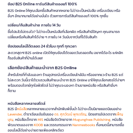
ช้อป B2S Online การันตีสินค้าของแท้ 100%
B2S Online ให้คุณเลือกซื้อสินค้าหลากหลาย ไม่ว่าจะเป็นหนังสือ เครื่องเขียน หรือ
อื่นๆ อีกมากมายได้อย่างมั่นใจ ด้วยการการันตีสินค้าของแท้ 100% ทุกชิ้น
เปลี่ยน/คืนสินค้าง่าย ภายใน 14 วัน
ซื้อไปแล้วไม่ตรงใจ? ไม่ว่าจะเป็นหนังสือที่เลือกผิด หรือสินค้ามีปัญหา คุณสามารถ
เปลี่ยนหรือคืนสินค้าได้ง่าย ๆ ภายใน 14 วันนับจากวันที่ได้รับสินค้า
ช้อปออนไลน์ได้ตลอด 24 ชั่วโมง ทุกที่ ทุกเวลา
สะดวกสุดๆ! B2S online เปิดให้คุณช้อปได้ตลอดวันตลอดคืน อยากได้อะไร แค่คลิก
ก็รอรับสินค้าที่บ้านได้เลย!
เลือกช้อปสินค้าแนะนำจาก B2S Online
สำหรับใครที่กำลังมองหา ร้านอุปกรณ์เครื่องเขียนใกล้ฉัน หรืออยากแวะร้าน B2S แต่
ไม่สะดวก วันนี้เราได้รวบรวมสินค้าแนะนำจาก B2S Online มาให้คุณเลือกสรรได้ง่ายๆ
พร้อมตอบโจทย์ทุกไลฟ์สไตล์ ไม่ว่าคุณจะมองหา ร้านขายหนังสือ หรือสินค้าอื่นๆ
ก็ตาม
หนังสือหลากหลายสไตล์
B2S มี
หนังสือ
หลากหลายแนวจากสำนักพิมพ์ชั้นนำ ไม่ว่าจะเป็นนิยายยอดนิยมอย่าง
Lavender
, ตำราเรียนเข้มข้นของ
ดร. ศุภวัฒน์ พุกเจริญ
, นิตยสารอัปเดตจาก
เพ็ญ
บุญ
, หนังสือเด็กจาก
MIS
หนังสือจิตวิทยาจาก
Mugunghwa Publishing
, หนังสือ
พัฒนาตนเองจาก
KOOB
และวรรณกรรมจาก
Nanmeebooks
ทั้งหมดนี้สามารถซื้อ
ออนไลน์ได้อย่างง่ายดายเพียงคลิกเดียว