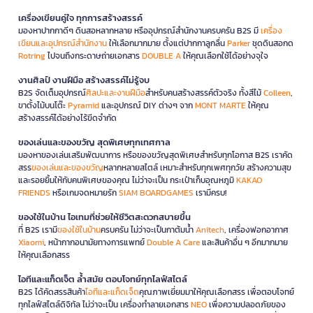
เครื่องเขียนคู่ใจ ทุกการสร้างสรรค์
มองหาปากกาดีๆ ดินสอหลากหลาย หรืออุปกรณ์สำนักงานครบครัน B2S มี
เครื่อง
เขียนและอุปกรณ์สำนักงาน
ให้เลือกมากมาย ตั้งแต่ปากกาลูกลื่น
Parker
ชุดดินสอกด
Rotring
ไปจนถึงกระดาษถ่ายเอกสาร
DOUBLE A
ให้คุณเลือกใช้ได้อย่างจุใจ
งานศิลป์ งานฝีมือ สร้างสรรค์ไม่รู้จบ
B2S จัดเต็มอุปกรณ์
ศิลปะและงานฝีมือ
สำหรับคนสร้างสรรค์ตัวจริง ทั้งสีไม้
Colleen
,
ขาตั้งไม้บนโต๊ะ
Pyramid
และอุปกรณ์ DIY ต่างๆ จาก
MONT MARTE
ให้คุณ
สร้างสรรค์ได้อย่างไร้ขีดจำกัด
ของเล่นและของขวัญ สุดพิเศษทุกเทศกาล
มองหาของเล่นเสริมพัฒนาการ หรือของขวัญสุดพิเศษสำหรับทุกโอกาส B2S เราคัด
สรร
ของเล่นและของขวัญ
หลากหลายสไตล์ เหมาะสำหรับทุกเพศทุกวัย สร้างความสุข
และรอยยิ้มให้กับคนพิเศษของคุณ ไม่ว่าจะเป็น กระเป๋าเก็บอุณหภูมิ
KAKAO
FRIENDS
หรือเกมจดหมายรัก
SIAM BOARDGAMES
เรามีครบ!
ของใช้ในบ้าน ไอเทมที่ช่วยให้ชีวิตสะดวกสบายขึ้น
ที่ B2S เรามี
ของใช้ในบ้าน
ครบครัน ไม่ว่าจะเป็นกาต้มน้ำ
Anitech
, เครื่องฟอกอากาศ
Xiaomi
, หน้ากากอนามัยทางการแพทย์
Double A Care
และสินค้าอื่น ๆ อีกมากมาย
ให้คุณเลือกสรร
ไอทีและแก็ดเจ็ต ล้ำสมัย ตอบโจทย์ทุกไลฟ์สไตล์
B2S ได้คัดสรรสินค้า
ไอทีและแก็ดเจ็ต
คุณภาพเยี่ยมมาให้คุณเลือกสรร เพื่อตอบโจทย์
ทุกไลฟ์สไตล์ดิจิทัล ไม่ว่าจะเป็น เครื่องทำลายเอกสาร
NEO
เพื่อความปลอดภัยของ