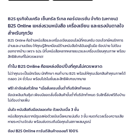
B2S ธุรกิจในเครือ เซ็นทรัล รีเทล คอร์ปอเรชั่น จำกัด (มหาชน)
B2S Online แหล่งรวมหนังสือ เครื่องเขียน และแรงบันดาลใจ
สำหรับทุกวัย
B2S Online คือร้านหนังสือและเครื่องเขียนออนไลน์ที่ครบครัน ตอบโจทย์คนรักการ
อ่านและงานเขียน ให้คุณรู้สึกเหมือนมีร้านหนังสือใกล้ฉันอยู่ในมือ ช้อปง่าย ไม่ต้อง
ออกจากบ้าน เพราะ b2s มีทั้งหนังสือหลากหลายแนวและเครื่องเขียนคุณภาพ พร้อม
สิทธิพิเศษที่ไม่ควรพลาด!
ทำไม B2S Online คือแหล่งช้อปปิ้งที่คุณไม่ควรพลาด
ไม่ว่าคุณจะเป็นนักเรียน นักศึกษา คนทำงาน B2S พร้อมให้คุณเลือกสินค้าคุณภาพได้
ตลอด 24 ชั่วโมง พร้อมโปรโมชั่นและสิทธิพิเศษมากมาย
ฟรี! ค่าจัดส่งทั่วไทย *เมื่อสั่งครบขั้นต่ำที่บริษัทกำหนด
ช้อปเพลินเกินคุ้ม! เพียงมียอดสั่งซื้อสินค้าขั้นต่ำที่บริษัทกำหนด รับสิทธิ์ส่งฟรีถึงบ้าน
ไม่ต้องจ่ายเพิ่ม
มั่นใจ หนังสือถึงมือปลอดภัย ด้วยบับเบิ้ล 3 ชั้น
หนังสือทุกเล่มจากบีทูเอสห่อด้วยบับเบิ้ลหนาแน่นถึง 3 ชั้น หมดกังวลเรื่องความเสีย
หายระหว่างจัดส่ง พร้อมส่งตรงถึงมือคุณในสภาพสมบูรณ์
ช้อป B2S Online การันตีสินค้าของแท้ 100%