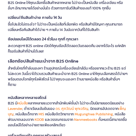
B2S Online ให้คุณเลือกซื้อสินค้าหลากหลาย ไม่ว่าจะเป็นหนังสือ เครื่องเขียน หรือ
อื่นๆ อีกมากมายได้อย่างมั่นใจ ด้วยการการันตีสินค้าของแท้ 100% ทุกชิ้น
เปลี่ยน/คืนสินค้าง่าย ภายใน 14 วัน
ซื้อไปแล้วไม่ตรงใจ? ไม่ว่าจะเป็นหนังสือที่เลือกผิด หรือสินค้ามีปัญหา คุณสามารถ
เปลี่ยนหรือคืนสินค้าได้ง่าย ๆ ภายใน 14 วันนับจากวันที่ได้รับสินค้า
ช้อปออนไลน์ได้ตลอด 24 ชั่วโมง ทุกที่ ทุกเวลา
สะดวกสุดๆ! B2S online เปิดให้คุณช้อปได้ตลอดวันตลอดคืน อยากได้อะไร แค่คลิก
ก็รอรับสินค้าที่บ้านได้เลย!
เลือกช้อปสินค้าแนะนำจาก B2S Online
สำหรับใครที่กำลังมองหา ร้านอุปกรณ์เครื่องเขียนใกล้ฉัน หรืออยากแวะร้าน B2S แต่
ไม่สะดวก วันนี้เราได้รวบรวมสินค้าแนะนำจาก B2S Online มาให้คุณเลือกสรรได้ง่ายๆ
พร้อมตอบโจทย์ทุกไลฟ์สไตล์ ไม่ว่าคุณจะมองหา ร้านขายหนังสือ หรือสินค้าอื่นๆ
ก็ตาม
หนังสือหลากหลายสไตล์
B2S มี
หนังสือ
หลากหลายแนวจากสำนักพิมพ์ชั้นนำ ไม่ว่าจะเป็นนิยายยอดนิยมอย่าง
Lavender
, ตำราเรียนเข้มข้นของ
ดร. ศุภวัฒน์ พุกเจริญ
, นิตยสารอัปเดตจาก
เพ็ญ
บุญ
, หนังสือเด็กจาก
MIS
หนังสือจิตวิทยาจาก
Mugunghwa Publishing
, หนังสือ
พัฒนาตนเองจาก
KOOB
และวรรณกรรมจาก
Nanmeebooks
ทั้งหมดนี้สามารถซื้อ
ออนไลน์ได้อย่างง่ายดายเพียงคลิกเดียว
เครื่องเขียนคู่ใจ ทุกการสร้างสรรค์