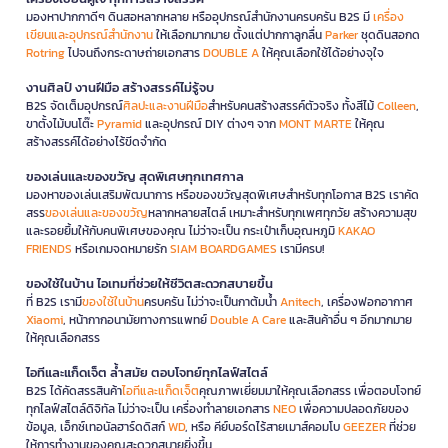
มองหาปากกาดีๆ ดินสอหลากหลาย หรืออุปกรณ์สำนักงานครบครัน B2S มี
เครื่อง
เขียนและอุปกรณ์สำนักงาน
ให้เลือกมากมาย ตั้งแต่ปากกาลูกลื่น
Parker
ชุดดินสอกด
Rotring
ไปจนถึงกระดาษถ่ายเอกสาร
DOUBLE A
ให้คุณเลือกใช้ได้อย่างจุใจ
งานศิลป์ งานฝีมือ สร้างสรรค์ไม่รู้จบ
B2S จัดเต็มอุปกรณ์
ศิลปะและงานฝีมือ
สำหรับคนสร้างสรรค์ตัวจริง ทั้งสีไม้
Colleen
,
ขาตั้งไม้บนโต๊ะ
Pyramid
และอุปกรณ์ DIY ต่างๆ จาก
MONT MARTE
ให้คุณ
สร้างสรรค์ได้อย่างไร้ขีดจำกัด
ของเล่นและของขวัญ สุดพิเศษทุกเทศกาล
มองหาของเล่นเสริมพัฒนาการ หรือของขวัญสุดพิเศษสำหรับทุกโอกาส B2S เราคัด
สรร
ของเล่นและของขวัญ
หลากหลายสไตล์ เหมาะสำหรับทุกเพศทุกวัย สร้างความสุข
และรอยยิ้มให้กับคนพิเศษของคุณ ไม่ว่าจะเป็น กระเป๋าเก็บอุณหภูมิ
KAKAO
FRIENDS
หรือเกมจดหมายรัก
SIAM BOARDGAMES
เรามีครบ!
ของใช้ในบ้าน ไอเทมที่ช่วยให้ชีวิตสะดวกสบายขึ้น
ที่ B2S เรามี
ของใช้ในบ้าน
ครบครัน ไม่ว่าจะเป็นกาต้มน้ำ
Anitech
, เครื่องฟอกอากาศ
Xiaomi
, หน้ากากอนามัยทางการแพทย์
Double A Care
และสินค้าอื่น ๆ อีกมากมาย
ให้คุณเลือกสรร
ไอทีและแก็ดเจ็ต ล้ำสมัย ตอบโจทย์ทุกไลฟ์สไตล์
B2S ได้คัดสรรสินค้า
ไอทีและแก็ดเจ็ต
คุณภาพเยี่ยมมาให้คุณเลือกสรร เพื่อตอบโจทย์
ทุกไลฟ์สไตล์ดิจิทัล ไม่ว่าจะเป็น เครื่องทำลายเอกสาร
NEO
เพื่อความปลอดภัยของ
ข้อมูล, เอ็กซ์เทอนัลฮาร์ดดิสก์
WD
, หรือ คีย์บอร์ดไร้สายเมาส์คอมโบ
GEEZER
ที่ช่วย
ให้การทำงานของคุณสะดวกสบายยิ่งขึ้น