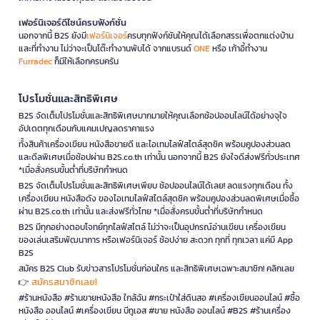
เฟอร์นิเจอร์ดีไซน์ครบฟังก์ชั่น
นอกจากนี้ B2S ยังมี
เฟอร์นิเจอร์
ครบทุกฟังก์ชันให้คุณได้เลือกสรรเพื่อตกแต่งบ้าน
และที่ทำงาน ไม่ว่าจะเป็นโต๊ะทำงานพับได้ จากแบรนด์
ONE
หรือ เก้าอี้ทำงาน
Furradec
ก็มีให้เลือกครบครัน
โปรโมชั่นและสิทธิพิเศษ
B2S จัดเต็มโปรโมชั่นและสิทธิพิเศษมากมายให้คุณเลือกช้อปออนไลน์ได้อย่างจุใจ
อัปเดตทุกเดือนกับแคมเปญลดราคาแรง
ทั้งสินค้าเครื่องเขียน หนังสือขายดี และไอเทมไลฟ์สไตล์สุดชิค พร้อมคูปองส่วนลด
และดีลพิเศษเมื่อช้อปผ่าน B2S.co.th เท่านั้น นอกจากนี้ B2S ยังใจดีส่งฟรีทั่วประเทศ
*เมื่อสั่งครบขั้นต่ำที่บริษัทกำหนด
B2S จัดเต็มโปรโมชั่นและสิทธิพิเศษเพียบ ช้อปออนไลน์ได้เลย! ลดแรงทุกเดือน ทั้ง
เครื่องเขียน หนังสือดัง ของไอเทมไลฟ์สไตล์สุดชิค พร้อมคูปองส่วนลดพิเศษเมื่อซื้อ
ผ่าน B2S.co.th เท่านั้น และส่งฟรีทั่วไทย *เมื่อสั่งครบขั้นต่ำที่บริษัทกำหนด
B2S มีทุกอย่างตอบโจทย์ทุกไลฟ์สไตล์ ไม่ว่าจะเป็นอุปกรณ์อ่านเขียน เครื่องเขียน
ของเล่นเสริมพัฒนาการ หรือเฟอร์นิเจอร์ ช้อปง่าย สะดวก ทุกที่ ทุกเวลา แค่มี App
B2S
สมัคร B2S Club รับข่าวสารโปรโมชั่นก่อนใคร และสิทธิพิเศษเฉพาะสมาชิก! คลิกเลย
สมัครสมาชิกเลย!
👉
#ร้านหนังสือ #ร้านขายหนังสือ ใกล้ฉัน #กระเป๋าใส่ดินสอ #เครื่องเขียนออนไลน์ #ซื้อ
หนังสือ ออนไลน์ #เครื่องเขียน บีทูเอส #ขาย หนังสือ ออนไลน์ #B2S #ร้านเครื่อง