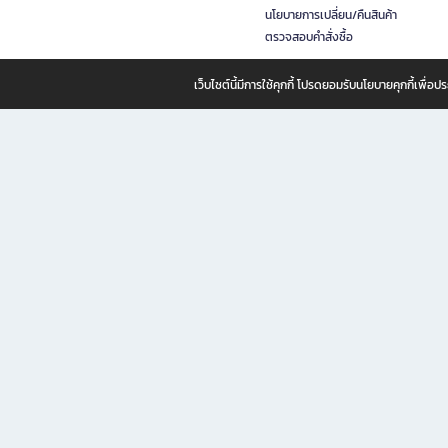
นโยบายการเปลี่ยน/คืนสินค้า
ตรวจสอบคำสั่งซื้อ
เว็บไซต์นี้มีการใช้คุกกี้ โปรดยอมรับนโยบายคุกกี้เพื่
B2S ธุรกิจในเครือ เซ็นทรัล รีเทล คอร์ปอเรชั่น จำกัด (มหาชน)
B2S Online แหล่งรวมหนังสือ เครื่องเขียน และแรงบันดาลใจสำหรับ
B2S Online คือร้านหนังสือและเครื่องเขียนออนไลน์ที่ครบครัน ตอบโจทย์คนรักการอ่านและงานเ
ทำไม B2S Online คือแหล่งช้อปปิ้งที่คุณไม่ควรพลาด
ไม่ว่าคุณจะเป็นนักเรียน นักศึกษา คนทำงาน B2S พร้อมให้คุณเลือกสินค้าคุณภาพได้ตลอด 24