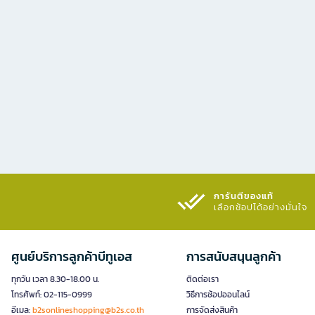
การันตีของแท้
เลือกช้อปได้อย่างมั่นใจ​
ศูนย์บริการลูกค้าบีทูเอส
การสนับสนุนลูกค้า
ทุกวัน เวลา 8.30-18.00 น.
ติดต่อเรา
โทรศัพท์: 02-115-0999
วิธีการช้อปออนไลน์
อีเมล:
b2sonlineshopping@b2s.co.th
การจัดส่งสินค้า