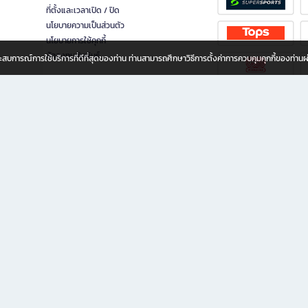
ที่ตั้งและเวลาเปิด / ปิด
นโยบายความเป็นส่วนตัว
นโยบายการใช้คุกกี้
นักลงทุนสัมพันธ์
อประสบการณ์การใช้บริการที่ดีที่สุดของท่าน ท่านสามารถศึกษาวิธีการตั้งค่าการควบคุมคุกกี้ของท่าน
ทุกวัย
ขียน ให้คุณรู้สึกเหมือนมีร้านหนังสือใกล้ฉันอยู่ในมือ ช้อปง่าย ไม่ต้องออกจากบ้าน เพราะ b2
 ชั่วโมง พร้อมโปรโมชั่นและสิทธิพิเศษมากมาย