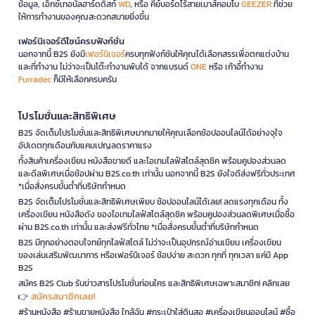
ข้อมูล, เอ็กซ์เทอนัลฮาร์ดดิสก์
WD
, หรือ คีย์บอร์ดไร้สายเมาส์คอมโบ
GEEZER
ที่ช่วย
ให้การทำงานของคุณสะดวกสบายยิ่งขึ้น
เฟอร์นิเจอร์ดีไซน์ครบฟังก์ชั่น
นอกจากนี้ B2S ยังมี
เฟอร์นิเจอร์
ครบทุกฟังก์ชันให้คุณได้เลือกสรรเพื่อตกแต่งบ้าน
และที่ทำงาน ไม่ว่าจะเป็นโต๊ะทำงานพับได้ จากแบรนด์
ONE
หรือ เก้าอี้ทำงาน
Furradec
ก็มีให้เลือกครบครัน
โปรโมชั่นและสิทธิพิเศษ
B2S จัดเต็มโปรโมชั่นและสิทธิพิเศษมากมายให้คุณเลือกช้อปออนไลน์ได้อย่างจุใจ
อัปเดตทุกเดือนกับแคมเปญลดราคาแรง
ทั้งสินค้าเครื่องเขียน หนังสือขายดี และไอเทมไลฟ์สไตล์สุดชิค พร้อมคูปองส่วนลด
และดีลพิเศษเมื่อช้อปผ่าน B2S.co.th เท่านั้น นอกจากนี้ B2S ยังใจดีส่งฟรีทั่วประเทศ
*เมื่อสั่งครบขั้นต่ำที่บริษัทกำหนด
B2S จัดเต็มโปรโมชั่นและสิทธิพิเศษเพียบ ช้อปออนไลน์ได้เลย! ลดแรงทุกเดือน ทั้ง
เครื่องเขียน หนังสือดัง ของไอเทมไลฟ์สไตล์สุดชิค พร้อมคูปองส่วนลดพิเศษเมื่อซื้อ
ผ่าน B2S.co.th เท่านั้น และส่งฟรีทั่วไทย *เมื่อสั่งครบขั้นต่ำที่บริษัทกำหนด
B2S มีทุกอย่างตอบโจทย์ทุกไลฟ์สไตล์ ไม่ว่าจะเป็นอุปกรณ์อ่านเขียน เครื่องเขียน
ของเล่นเสริมพัฒนาการ หรือเฟอร์นิเจอร์ ช้อปง่าย สะดวก ทุกที่ ทุกเวลา แค่มี App
B2S
สมัคร B2S Club รับข่าวสารโปรโมชั่นก่อนใคร และสิทธิพิเศษเฉพาะสมาชิก! คลิกเลย
สมัครสมาชิกเลย!
👉
#ร้านหนังสือ #ร้านขายหนังสือ ใกล้ฉัน #กระเป๋าใส่ดินสอ #เครื่องเขียนออนไลน์ #ซื้อ