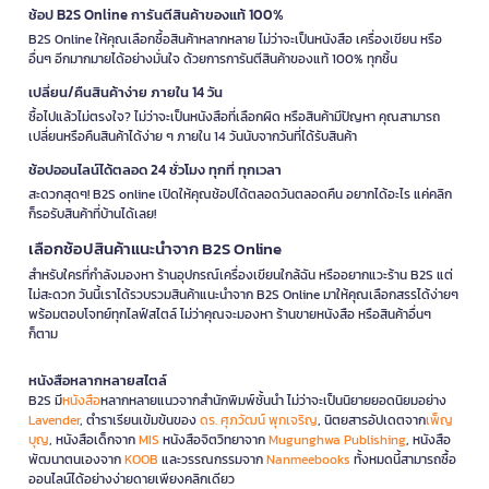
ช้อป B2S Online การันตีสินค้าของแท้ 100%
B2S Online ให้คุณเลือกซื้อสินค้าหลากหลาย ไม่ว่าจะเป็นหนังสือ เครื่องเขียน หรือ
อื่นๆ อีกมากมายได้อย่างมั่นใจ ด้วยการการันตีสินค้าของแท้ 100% ทุกชิ้น
เปลี่ยน/คืนสินค้าง่าย ภายใน 14 วัน
ซื้อไปแล้วไม่ตรงใจ? ไม่ว่าจะเป็นหนังสือที่เลือกผิด หรือสินค้ามีปัญหา คุณสามารถ
เปลี่ยนหรือคืนสินค้าได้ง่าย ๆ ภายใน 14 วันนับจากวันที่ได้รับสินค้า
ช้อปออนไลน์ได้ตลอด 24 ชั่วโมง ทุกที่ ทุกเวลา
สะดวกสุดๆ! B2S online เปิดให้คุณช้อปได้ตลอดวันตลอดคืน อยากได้อะไร แค่คลิก
ก็รอรับสินค้าที่บ้านได้เลย!
เลือกช้อปสินค้าแนะนำจาก B2S Online
สำหรับใครที่กำลังมองหา ร้านอุปกรณ์เครื่องเขียนใกล้ฉัน หรืออยากแวะร้าน B2S แต่
ไม่สะดวก วันนี้เราได้รวบรวมสินค้าแนะนำจาก B2S Online มาให้คุณเลือกสรรได้ง่ายๆ
พร้อมตอบโจทย์ทุกไลฟ์สไตล์ ไม่ว่าคุณจะมองหา ร้านขายหนังสือ หรือสินค้าอื่นๆ
ก็ตาม
หนังสือหลากหลายสไตล์
B2S มี
หนังสือ
หลากหลายแนวจากสำนักพิมพ์ชั้นนำ ไม่ว่าจะเป็นนิยายยอดนิยมอย่าง
Lavender
, ตำราเรียนเข้มข้นของ
ดร. ศุภวัฒน์ พุกเจริญ
, นิตยสารอัปเดตจาก
เพ็ญ
บุญ
, หนังสือเด็กจาก
MIS
หนังสือจิตวิทยาจาก
Mugunghwa Publishing
, หนังสือ
พัฒนาตนเองจาก
KOOB
และวรรณกรรมจาก
Nanmeebooks
ทั้งหมดนี้สามารถซื้อ
ออนไลน์ได้อย่างง่ายดายเพียงคลิกเดียว