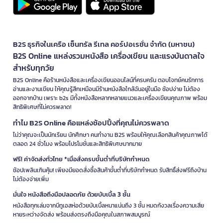
B2S ธุรกิจในเครือ เซ็นทรัล รีเทล คอร์ปอเรชั่น จำกัด (มหาชน)
B2S Online แหล่งรวมหนังสือ เครื่องเขียน และแรงบันดาลใจ
สำหรับทุกวัย
B2S Online คือร้านหนังสือและเครื่องเขียนออนไลน์ที่ครบครัน ตอบโจทย์คนรักการ
อ่านและงานเขียน ให้คุณรู้สึกเหมือนมีร้านหนังสือใกล้ฉันอยู่ในมือ ช้อปง่าย ไม่ต้อง
ออกจากบ้าน เพราะ b2s มีทั้งหนังสือหลากหลายแนวและเครื่องเขียนคุณภาพ พร้อม
สิทธิพิเศษที่ไม่ควรพลาด!
ทำไม B2S Online คือแหล่งช้อปปิ้งที่คุณไม่ควรพลาด
ไม่ว่าคุณจะเป็นนักเรียน นักศึกษา คนทำงาน B2S พร้อมให้คุณเลือกสินค้าคุณภาพได้
ตลอด 24 ชั่วโมง พร้อมโปรโมชั่นและสิทธิพิเศษมากมาย
ฟรี! ค่าจัดส่งทั่วไทย *เมื่อสั่งครบขั้นต่ำที่บริษัทกำหนด
ช้อปเพลินเกินคุ้ม! เพียงมียอดสั่งซื้อสินค้าขั้นต่ำที่บริษัทกำหนด รับสิทธิ์ส่งฟรีถึงบ้าน
ไม่ต้องจ่ายเพิ่ม
มั่นใจ หนังสือถึงมือปลอดภัย ด้วยบับเบิ้ล 3 ชั้น
หนังสือทุกเล่มจากบีทูเอสห่อด้วยบับเบิ้ลหนาแน่นถึง 3 ชั้น หมดกังวลเรื่องความเสีย
หายระหว่างจัดส่ง พร้อมส่งตรงถึงมือคุณในสภาพสมบูรณ์