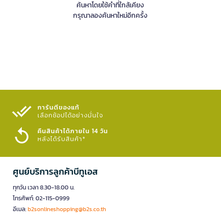
ค้นหาโดยใช้คำที่ใกล้เคียง
กรุณาลองค้นหาใหม่อีกครั้ง
การันตีของแท้
เลือกช้อปได้อย่างมั่นใจ​
คืนสินค้าได้ภายใน 14 วัน
หลังได้รับสินค้า*
ศูนย์บริการลูกค้าบีทูเอส
ทุกวัน เวลา 8.30-18.00 น.
โทรศัพท์: 02-115-0999
อีเมล:
b2sonlineshopping@b2s.co.th