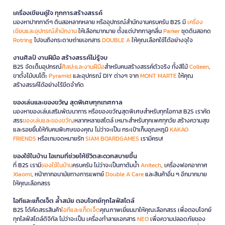
เครื่องเขียนคู่ใจ ทุกการสร้างสรรค์
มองหาปากกาดีๆ ดินสอหลากหลาย หรืออุปกรณ์สำนักงานครบครัน B2S มี
เครื่อง
เขียนและอุปกรณ์สำนักงาน
ให้เลือกมากมาย ตั้งแต่ปากกาลูกลื่น
Parker
ชุดดินสอกด
Rotring
ไปจนถึงกระดาษถ่ายเอกสาร
DOUBLE A
ให้คุณเลือกใช้ได้อย่างจุใจ
งานศิลป์ งานฝีมือ สร้างสรรค์ไม่รู้จบ
B2S จัดเต็มอุปกรณ์
ศิลปะและงานฝีมือ
สำหรับคนสร้างสรรค์ตัวจริง ทั้งสีไม้
Colleen
,
ขาตั้งไม้บนโต๊ะ
Pyramid
และอุปกรณ์ DIY ต่างๆ จาก
MONT MARTE
ให้คุณ
สร้างสรรค์ได้อย่างไร้ขีดจำกัด
ของเล่นและของขวัญ สุดพิเศษทุกเทศกาล
มองหาของเล่นเสริมพัฒนาการ หรือของขวัญสุดพิเศษสำหรับทุกโอกาส B2S เราคัด
สรร
ของเล่นและของขวัญ
หลากหลายสไตล์ เหมาะสำหรับทุกเพศทุกวัย สร้างความสุข
และรอยยิ้มให้กับคนพิเศษของคุณ ไม่ว่าจะเป็น กระเป๋าเก็บอุณหภูมิ
KAKAO
FRIENDS
หรือเกมจดหมายรัก
SIAM BOARDGAMES
เรามีครบ!
ของใช้ในบ้าน ไอเทมที่ช่วยให้ชีวิตสะดวกสบายขึ้น
ที่ B2S เรามี
ของใช้ในบ้าน
ครบครัน ไม่ว่าจะเป็นกาต้มน้ำ
Anitech
, เครื่องฟอกอากาศ
Xiaomi
, หน้ากากอนามัยทางการแพทย์
Double A Care
และสินค้าอื่น ๆ อีกมากมาย
ให้คุณเลือกสรร
ไอทีและแก็ดเจ็ต ล้ำสมัย ตอบโจทย์ทุกไลฟ์สไตล์
B2S ได้คัดสรรสินค้า
ไอทีและแก็ดเจ็ต
คุณภาพเยี่ยมมาให้คุณเลือกสรร เพื่อตอบโจทย์
ทุกไลฟ์สไตล์ดิจิทัล ไม่ว่าจะเป็น เครื่องทำลายเอกสาร
NEO
เพื่อความปลอดภัยของ