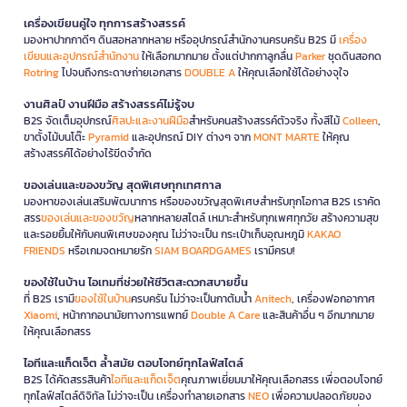
เครื่องเขียนคู่ใจ ทุกการสร้างสรรค์
มองหาปากกาดีๆ ดินสอหลากหลาย หรืออุปกรณ์สำนักงานครบครัน B2S มี
เครื่อง
เขียนและอุปกรณ์สำนักงาน
ให้เลือกมากมาย ตั้งแต่ปากกาลูกลื่น
Parker
ชุดดินสอกด
Rotring
ไปจนถึงกระดาษถ่ายเอกสาร
DOUBLE A
ให้คุณเลือกใช้ได้อย่างจุใจ
งานศิลป์ งานฝีมือ สร้างสรรค์ไม่รู้จบ
B2S จัดเต็มอุปกรณ์
ศิลปะและงานฝีมือ
สำหรับคนสร้างสรรค์ตัวจริง ทั้งสีไม้
Colleen
,
ขาตั้งไม้บนโต๊ะ
Pyramid
และอุปกรณ์ DIY ต่างๆ จาก
MONT MARTE
ให้คุณ
สร้างสรรค์ได้อย่างไร้ขีดจำกัด
ของเล่นและของขวัญ สุดพิเศษทุกเทศกาล
มองหาของเล่นเสริมพัฒนาการ หรือของขวัญสุดพิเศษสำหรับทุกโอกาส B2S เราคัด
สรร
ของเล่นและของขวัญ
หลากหลายสไตล์ เหมาะสำหรับทุกเพศทุกวัย สร้างความสุข
และรอยยิ้มให้กับคนพิเศษของคุณ ไม่ว่าจะเป็น กระเป๋าเก็บอุณหภูมิ
KAKAO
FRIENDS
หรือเกมจดหมายรัก
SIAM BOARDGAMES
เรามีครบ!
ของใช้ในบ้าน ไอเทมที่ช่วยให้ชีวิตสะดวกสบายขึ้น
ที่ B2S เรามี
ของใช้ในบ้าน
ครบครัน ไม่ว่าจะเป็นกาต้มน้ำ
Anitech
, เครื่องฟอกอากาศ
Xiaomi
, หน้ากากอนามัยทางการแพทย์
Double A Care
และสินค้าอื่น ๆ อีกมากมาย
ให้คุณเลือกสรร
ไอทีและแก็ดเจ็ต ล้ำสมัย ตอบโจทย์ทุกไลฟ์สไตล์
B2S ได้คัดสรรสินค้า
ไอทีและแก็ดเจ็ต
คุณภาพเยี่ยมมาให้คุณเลือกสรร เพื่อตอบโจทย์
ทุกไลฟ์สไตล์ดิจิทัล ไม่ว่าจะเป็น เครื่องทำลายเอกสาร
NEO
เพื่อความปลอดภัยของ