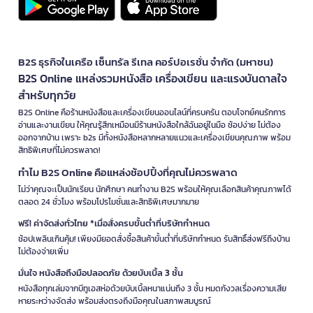
B2S ธุรกิจในเครือ เซ็นทรัล รีเทล คอร์ปอเรชั่น จำกัด (มหาชน)
B2S Online แหล่งรวมหนังสือ เครื่องเขียน และแรงบันดาลใจ
สำหรับทุกวัย
B2S Online คือร้านหนังสือและเครื่องเขียนออนไลน์ที่ครบครัน ตอบโจทย์คนรักการ
อ่านและงานเขียน ให้คุณรู้สึกเหมือนมีร้านหนังสือใกล้ฉันอยู่ในมือ ช้อปง่าย ไม่ต้อง
ออกจากบ้าน เพราะ b2s มีทั้งหนังสือหลากหลายแนวและเครื่องเขียนคุณภาพ พร้อม
สิทธิพิเศษที่ไม่ควรพลาด!
ทำไม B2S Online คือแหล่งช้อปปิ้งที่คุณไม่ควรพลาด
ไม่ว่าคุณจะเป็นนักเรียน นักศึกษา คนทำงาน B2S พร้อมให้คุณเลือกสินค้าคุณภาพได้
ตลอด 24 ชั่วโมง พร้อมโปรโมชั่นและสิทธิพิเศษมากมาย
ฟรี! ค่าจัดส่งทั่วไทย *เมื่อสั่งครบขั้นต่ำที่บริษัทกำหนด
ช้อปเพลินเกินคุ้ม! เพียงมียอดสั่งซื้อสินค้าขั้นต่ำที่บริษัทกำหนด รับสิทธิ์ส่งฟรีถึงบ้าน
ไม่ต้องจ่ายเพิ่ม
มั่นใจ หนังสือถึงมือปลอดภัย ด้วยบับเบิ้ล 3 ชั้น
หนังสือทุกเล่มจากบีทูเอสห่อด้วยบับเบิ้ลหนาแน่นถึง 3 ชั้น หมดกังวลเรื่องความเสีย
หายระหว่างจัดส่ง พร้อมส่งตรงถึงมือคุณในสภาพสมบูรณ์