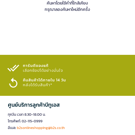
ค้นหาโดยใช้คำที่ใกล้เคียง
กรุณาลองค้นหาใหม่อีกครั้ง
การันตีของแท้
เลือกช้อปได้อย่างมั่นใจ​
คืนสินค้าได้ภายใน 14 วัน
หลังได้รับสินค้า*
ศูนย์บริการลูกค้าบีทูเอส
ทุกวัน เวลา 8.30-18.00 น.
โทรศัพท์: 02-115-0999
อีเมล:
b2sonlineshopping@b2s.co.th