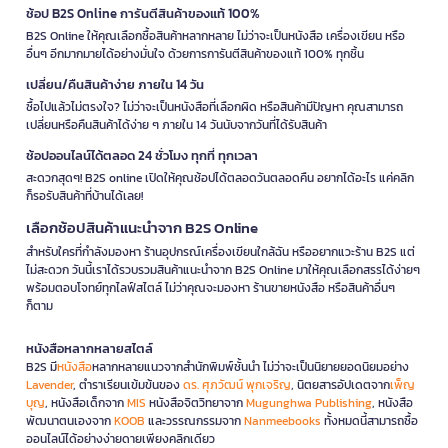
ช้อป B2S Online การันตีสินค้าของแท้ 100%
B2S Online ให้คุณเลือกซื้อสินค้าหลากหลาย ไม่ว่าจะเป็นหนังสือ เครื่องเขียน หรือ
อื่นๆ อีกมากมายได้อย่างมั่นใจ ด้วยการการันตีสินค้าของแท้ 100% ทุกชิ้น
เปลี่ยน/คืนสินค้าง่าย ภายใน 14 วัน
ซื้อไปแล้วไม่ตรงใจ? ไม่ว่าจะเป็นหนังสือที่เลือกผิด หรือสินค้ามีปัญหา คุณสามารถ
เปลี่ยนหรือคืนสินค้าได้ง่าย ๆ ภายใน 14 วันนับจากวันที่ได้รับสินค้า
ช้อปออนไลน์ได้ตลอด 24 ชั่วโมง ทุกที่ ทุกเวลา
สะดวกสุดๆ! B2S online เปิดให้คุณช้อปได้ตลอดวันตลอดคืน อยากได้อะไร แค่คลิก
ก็รอรับสินค้าที่บ้านได้เลย!
เลือกช้อปสินค้าแนะนำจาก B2S Online
สำหรับใครที่กำลังมองหา ร้านอุปกรณ์เครื่องเขียนใกล้ฉัน หรืออยากแวะร้าน B2S แต่
ไม่สะดวก วันนี้เราได้รวบรวมสินค้าแนะนำจาก B2S Online มาให้คุณเลือกสรรได้ง่ายๆ
พร้อมตอบโจทย์ทุกไลฟ์สไตล์ ไม่ว่าคุณจะมองหา ร้านขายหนังสือ หรือสินค้าอื่นๆ
ก็ตาม
หนังสือหลากหลายสไตล์
B2S มี
หนังสือ
หลากหลายแนวจากสำนักพิมพ์ชั้นนำ ไม่ว่าจะเป็นนิยายยอดนิยมอย่าง
Lavender
, ตำราเรียนเข้มข้นของ
ดร. ศุภวัฒน์ พุกเจริญ
, นิตยสารอัปเดตจาก
เพ็ญ
บุญ
, หนังสือเด็กจาก
MIS
หนังสือจิตวิทยาจาก
Mugunghwa Publishing
, หนังสือ
พัฒนาตนเองจาก
KOOB
และวรรณกรรมจาก
Nanmeebooks
ทั้งหมดนี้สามารถซื้อ
ออนไลน์ได้อย่างง่ายดายเพียงคลิกเดียว