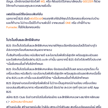
ข้อมูล, เอ็กซ์เทอนัลฮาร์ดดิสก์
WD
, หรือ คีย์บอร์ดไร้สายเมาส์คอมโบ
GEEZER
ที่ช่วย
ให้การทำงานของคุณสะดวกสบายยิ่งขึ้น
เฟอร์นิเจอร์ดีไซน์ครบฟังก์ชั่น
นอกจากนี้ B2S ยังมี
เฟอร์นิเจอร์
ครบทุกฟังก์ชันให้คุณได้เลือกสรรเพื่อตกแต่งบ้าน
และที่ทำงาน ไม่ว่าจะเป็นโต๊ะทำงานพับได้ จากแบรนด์
ONE
หรือ เก้าอี้ทำงาน
Furradec
ก็มีให้เลือกครบครัน
โปรโมชั่นและสิทธิพิเศษ
B2S จัดเต็มโปรโมชั่นและสิทธิพิเศษมากมายให้คุณเลือกช้อปออนไลน์ได้อย่างจุใจ
อัปเดตทุกเดือนกับแคมเปญลดราคาแรง
ทั้งสินค้าเครื่องเขียน หนังสือขายดี และไอเทมไลฟ์สไตล์สุดชิค พร้อมคูปองส่วนลด
และดีลพิเศษเมื่อช้อปผ่าน B2S.co.th เท่านั้น นอกจากนี้ B2S ยังใจดีส่งฟรีทั่วประเทศ
*เมื่อสั่งครบขั้นต่ำที่บริษัทกำหนด
B2S จัดเต็มโปรโมชั่นและสิทธิพิเศษเพียบ ช้อปออนไลน์ได้เลย! ลดแรงทุกเดือน ทั้ง
เครื่องเขียน หนังสือดัง ของไอเทมไลฟ์สไตล์สุดชิค พร้อมคูปองส่วนลดพิเศษเมื่อซื้อ
ผ่าน B2S.co.th เท่านั้น และส่งฟรีทั่วไทย *เมื่อสั่งครบขั้นต่ำที่บริษัทกำหนด
B2S มีทุกอย่างตอบโจทย์ทุกไลฟ์สไตล์ ไม่ว่าจะเป็นอุปกรณ์อ่านเขียน เครื่องเขียน
ของเล่นเสริมพัฒนาการ หรือเฟอร์นิเจอร์ ช้อปง่าย สะดวก ทุกที่ ทุกเวลา แค่มี App
B2S
สมัคร B2S Club รับข่าวสารโปรโมชั่นก่อนใคร และสิทธิพิเศษเฉพาะสมาชิก! คลิกเลย
สมัครสมาชิกเลย!
👉
#ร้านหนังสือ #ร้านขายหนังสือ ใกล้ฉัน #กระเป๋าใส่ดินสอ #เครื่องเขียนออนไลน์ #ซื้อ