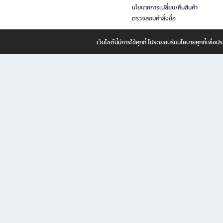
นโยบายการเปลี่ยน/คืนสินค้า
ตรวจสอบคำสั่งซื้อ
เว็บไซต์นี้มีการใช้คุกกี้ โปรดยอมรับนโยบายคุกกี้เพื่
B2S ธุรกิจในเครือ เซ็นทรัล รีเทล คอร์ปอเรชั่น จำกัด (มหาชน)
B2S Online แหล่งรวมหนังสือ เครื่องเขียน และแรงบันดาลใจสำหรับ
B2S Online คือร้านหนังสือและเครื่องเขียนออนไลน์ที่ครบครัน ตอบโจทย์คนรักการอ่านและงานเ
ทำไม B2S Online คือแหล่งช้อปปิ้งที่คุณไม่ควรพลาด
ไม่ว่าคุณจะเป็นนักเรียน นักศึกษา คนทำงาน B2S พร้อมให้คุณเลือกสินค้าคุณภาพได้ตลอด 24