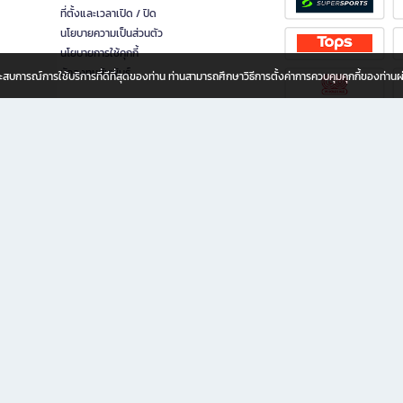
ที่ตั้งและเวลาเปิด / ปิด
นโยบายความเป็นส่วนตัว
นโยบายการใช้คุกกี้
นักลงทุนสัมพันธ์
อประสบการณ์การใช้บริการที่ดีที่สุดของท่าน ท่านสามารถศึกษาวิธีการตั้งค่าการควบคุมคุกกี้ของท่าน
ทุกวัย
ขียน ให้คุณรู้สึกเหมือนมีร้านหนังสือใกล้ฉันอยู่ในมือ ช้อปง่าย ไม่ต้องออกจากบ้าน เพราะ b2
 ชั่วโมง พร้อมโปรโมชั่นและสิทธิพิเศษมากมาย