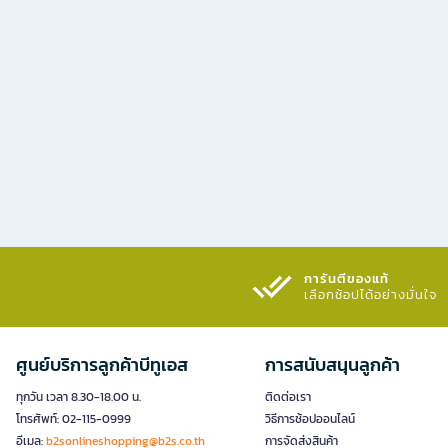
การันตีของแท้
เลือกช้อปได้อย่างมั่นใจ​
ศูนย์บริการลูกค้าบีทูเอส
การสนับสนุนลูกค้า
ทุกวัน เวลา 8.30-18.00 น.
ติดต่อเรา
โทรศัพท์: 02-115-0999
วิธีการช้อปออนไลน์
อีเมล:
b2sonlineshopping@b2s.co.th
การจัดส่งสินค้า