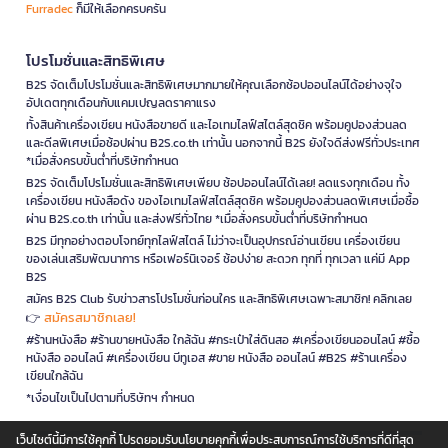
Furradec
ก็มีให้เลือกครบครัน
โปรโมชั่นและสิทธิพิเศษ
B2S จัดเต็มโปรโมชั่นและสิทธิพิเศษมากมายให้คุณเลือกช้อปออนไลน์ได้อย่างจุใจ
อัปเดตทุกเดือนกับแคมเปญลดราคาแรง
ทั้งสินค้าเครื่องเขียน หนังสือขายดี และไอเทมไลฟ์สไตล์สุดชิค พร้อมคูปองส่วนลด
และดีลพิเศษเมื่อช้อปผ่าน B2S.co.th เท่านั้น นอกจากนี้ B2S ยังใจดีส่งฟรีทั่วประเทศ
*เมื่อสั่งครบขั้นต่ำที่บริษัทกำหนด
B2S จัดเต็มโปรโมชั่นและสิทธิพิเศษเพียบ ช้อปออนไลน์ได้เลย! ลดแรงทุกเดือน ทั้ง
เครื่องเขียน หนังสือดัง ของไอเทมไลฟ์สไตล์สุดชิค พร้อมคูปองส่วนลดพิเศษเมื่อซื้อ
ผ่าน B2S.co.th เท่านั้น และส่งฟรีทั่วไทย *เมื่อสั่งครบขั้นต่ำที่บริษัทกำหนด
B2S มีทุกอย่างตอบโจทย์ทุกไลฟ์สไตล์ ไม่ว่าจะเป็นอุปกรณ์อ่านเขียน เครื่องเขียน
ของเล่นเสริมพัฒนาการ หรือเฟอร์นิเจอร์ ช้อปง่าย สะดวก ทุกที่ ทุกเวลา แค่มี App
B2S
สมัคร B2S Club รับข่าวสารโปรโมชั่นก่อนใคร และสิทธิพิเศษเฉพาะสมาชิก! คลิกเลย
สมัครสมาชิกเลย!
👉
#ร้านหนังสือ #ร้านขายหนังสือ ใกล้ฉัน #กระเป๋าใส่ดินสอ #เครื่องเขียนออนไลน์ #ซื้อ
หนังสือ ออนไลน์ #เครื่องเขียน บีทูเอส #ขาย หนังสือ ออนไลน์ #B2S #ร้านเครื่อง
เขียนใกล้ฉัน
*เงื่อนไขเป็นไปตามที่บริษัทฯ กำหนด
เว็บไซต์นี้มีการใช้คุกกี้ โปรดยอมรับนโยบายคุกกี้เพื่อประสบการณ์การใช้บริการที่ดีที่สุด