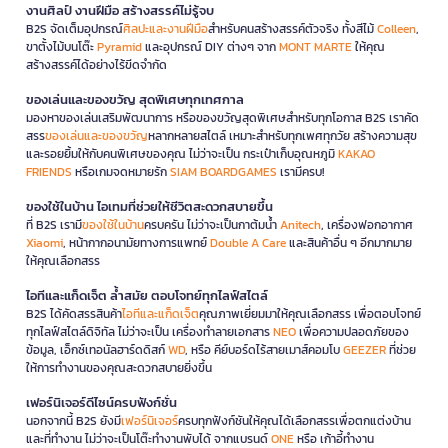
งานศิลป์ งานฝีมือ สร้างสรรค์ไม่รู้จบ
B2S จัดเต็มอุปกรณ์
ศิลปะและงานฝีมือ
สำหรับคนสร้างสรรค์ตัวจริง ทั้งสีไม้
Colleen
,
ขาตั้งไม้บนโต๊ะ
Pyramid
และอุปกรณ์ DIY ต่างๆ จาก
MONT MARTE
ให้คุณ
สร้างสรรค์ได้อย่างไร้ขีดจำกัด
ของเล่นและของขวัญ สุดพิเศษทุกเทศกาล
มองหาของเล่นเสริมพัฒนาการ หรือของขวัญสุดพิเศษสำหรับทุกโอกาส B2S เราคัด
สรร
ของเล่นและของขวัญ
หลากหลายสไตล์ เหมาะสำหรับทุกเพศทุกวัย สร้างความสุข
และรอยยิ้มให้กับคนพิเศษของคุณ ไม่ว่าจะเป็น กระเป๋าเก็บอุณหภูมิ
KAKAO
FRIENDS
หรือเกมจดหมายรัก
SIAM BOARDGAMES
เรามีครบ!
ของใช้ในบ้าน ไอเทมที่ช่วยให้ชีวิตสะดวกสบายขึ้น
ที่ B2S เรามี
ของใช้ในบ้าน
ครบครัน ไม่ว่าจะเป็นกาต้มน้ำ
Anitech
, เครื่องฟอกอากาศ
Xiaomi
, หน้ากากอนามัยทางการแพทย์
Double A Care
และสินค้าอื่น ๆ อีกมากมาย
ให้คุณเลือกสรร
ไอทีและแก็ดเจ็ต ล้ำสมัย ตอบโจทย์ทุกไลฟ์สไตล์
B2S ได้คัดสรรสินค้า
ไอทีและแก็ดเจ็ต
คุณภาพเยี่ยมมาให้คุณเลือกสรร เพื่อตอบโจทย์
ทุกไลฟ์สไตล์ดิจิทัล ไม่ว่าจะเป็น เครื่องทำลายเอกสาร
NEO
เพื่อความปลอดภัยของ
ข้อมูล, เอ็กซ์เทอนัลฮาร์ดดิสก์
WD
, หรือ คีย์บอร์ดไร้สายเมาส์คอมโบ
GEEZER
ที่ช่วย
ให้การทำงานของคุณสะดวกสบายยิ่งขึ้น
เฟอร์นิเจอร์ดีไซน์ครบฟังก์ชั่น
นอกจากนี้ B2S ยังมี
เฟอร์นิเจอร์
ครบทุกฟังก์ชันให้คุณได้เลือกสรรเพื่อตกแต่งบ้าน
และที่ทำงาน ไม่ว่าจะเป็นโต๊ะทำงานพับได้ จากแบรนด์
ONE
หรือ เก้าอี้ทำงาน