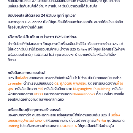
ซื้อไปแล้วไม่ตรงใจ? ไม่ว่าจะเป็นหนังสือที่เลือกผิด หรือสินค้ามีปัญหา คุณสามารถ
เปลี่ยนหรือคืนสินค้าได้ง่าย ๆ ภายใน 14 วันนับจากวันที่ได้รับสินค้า
ช้อปออนไลน์ได้ตลอด 24 ชั่วโมง ทุกที่ ทุกเวลา
สะดวกสุดๆ! B2S online เปิดให้คุณช้อปได้ตลอดวันตลอดคืน อยากได้อะไร แค่คลิก
ก็รอรับสินค้าที่บ้านได้เลย!
เลือกช้อปสินค้าแนะนำจาก B2S Online
สำหรับใครที่กำลังมองหา ร้านอุปกรณ์เครื่องเขียนใกล้ฉัน หรืออยากแวะร้าน B2S แต่
ไม่สะดวก วันนี้เราได้รวบรวมสินค้าแนะนำจาก B2S Online มาให้คุณเลือกสรรได้ง่ายๆ
พร้อมตอบโจทย์ทุกไลฟ์สไตล์ ไม่ว่าคุณจะมองหา ร้านขายหนังสือ หรือสินค้าอื่นๆ
ก็ตาม
หนังสือหลากหลายสไตล์
B2S มี
หนังสือ
หลากหลายแนวจากสำนักพิมพ์ชั้นนำ ไม่ว่าจะเป็นนิยายยอดนิยมอย่าง
Lavender
, ตำราเรียนเข้มข้นของ
ดร. ศุภวัฒน์ พุกเจริญ
, นิตยสารอัปเดตจาก
เพ็ญ
บุญ
, หนังสือเด็กจาก
MIS
หนังสือจิตวิทยาจาก
Mugunghwa Publishing
, หนังสือ
พัฒนาตนเองจาก
KOOB
และวรรณกรรมจาก
Nanmeebooks
ทั้งหมดนี้สามารถซื้อ
ออนไลน์ได้อย่างง่ายดายเพียงคลิกเดียว
เครื่องเขียนคู่ใจ ทุกการสร้างสรรค์
มองหาปากกาดีๆ ดินสอหลากหลาย หรืออุปกรณ์สำนักงานครบครัน B2S มี
เครื่อง
เขียนและอุปกรณ์สำนักงาน
ให้เลือกมากมาย ตั้งแต่ปากกาลูกลื่น
Parker
ชุดดินสอกด
Rotring
ไปจนถึงกระดาษถ่ายเอกสาร
DOUBLE A
ให้คุณเลือกใช้ได้อย่างจุใจ