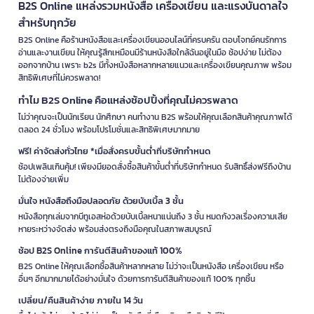
B2S Online แหล่งรวมหนังสือ เครื่องเขียน และแรงบันดาลใจ
สำหรับทุกวัย
B2S Online คือร้านหนังสือและเครื่องเขียนออนไลน์ที่ครบครัน ตอบโจทย์คนรักการ
อ่านและงานเขียน ให้คุณรู้สึกเหมือนมีร้านหนังสือใกล้ฉันอยู่ในมือ ช้อปง่าย ไม่ต้อง
ออกจากบ้าน เพราะ b2s มีทั้งหนังสือหลากหลายแนวและเครื่องเขียนคุณภาพ พร้อม
สิทธิพิเศษที่ไม่ควรพลาด!
ทำไม B2S Online คือแหล่งช้อปปิ้งที่คุณไม่ควรพลาด
ไม่ว่าคุณจะเป็นนักเรียน นักศึกษา คนทำงาน B2S พร้อมให้คุณเลือกสินค้าคุณภาพได้
ตลอด 24 ชั่วโมง พร้อมโปรโมชั่นและสิทธิพิเศษมากมาย
ฟรี! ค่าจัดส่งทั่วไทย *เมื่อสั่งครบขั้นต่ำที่บริษัทกำหนด
ช้อปเพลินเกินคุ้ม! เพียงมียอดสั่งซื้อสินค้าขั้นต่ำที่บริษัทกำหนด รับสิทธิ์ส่งฟรีถึงบ้าน
ไม่ต้องจ่ายเพิ่ม
มั่นใจ หนังสือถึงมือปลอดภัย ด้วยบับเบิ้ล 3 ชั้น
หนังสือทุกเล่มจากบีทูเอสห่อด้วยบับเบิ้ลหนาแน่นถึง 3 ชั้น หมดกังวลเรื่องความเสีย
หายระหว่างจัดส่ง พร้อมส่งตรงถึงมือคุณในสภาพสมบูรณ์
ช้อป B2S Online การันตีสินค้าของแท้ 100%
B2S Online ให้คุณเลือกซื้อสินค้าหลากหลาย ไม่ว่าจะเป็นหนังสือ เครื่องเขียน หรือ
อื่นๆ อีกมากมายได้อย่างมั่นใจ ด้วยการการันตีสินค้าของแท้ 100% ทุกชิ้น
เปลี่ยน/คืนสินค้าง่าย ภายใน 14 วัน