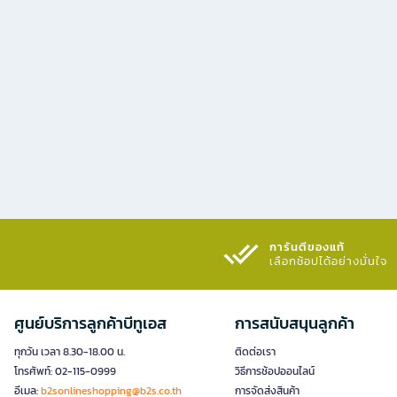
การันตีของแท้
เลือกช้อปได้อย่างมั่นใจ​
ศูนย์บริการลูกค้าบีทูเอส
การสนับสนุนลูกค้า
ทุกวัน เวลา 8.30-18.00 น.
ติดต่อเรา
โทรศัพท์: 02-115-0999
วิธีการช้อปออนไลน์
อีเมล:
b2sonlineshopping@b2s.co.th
การจัดส่งสินค้า