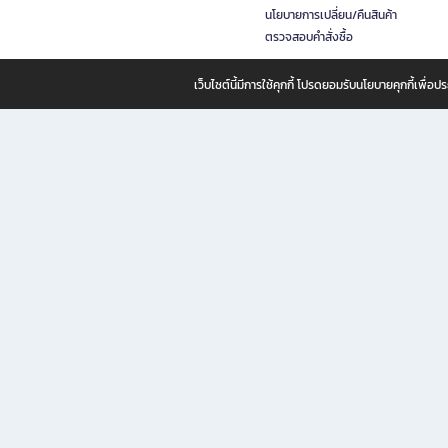
นโยบายการเปลี่ยน/คืนสินค้า
ตรวจสอบคำสั่งซื้อ
เว็บไซต์นี้มีการใช้คุกกี้ โปรดยอมรับนโยบายคุกกี้เพื่
B2S ธุรกิจในเครือ เซ็นทรัล รีเทล คอร์ปอเรชั่น จำกัด (มหาชน)
B2S Online แหล่งรวมหนังสือ เครื่องเขียน และแรงบันดาลใจสำหรับ
B2S Online คือร้านหนังสือและเครื่องเขียนออนไลน์ที่ครบครัน ตอบโจทย์คนรักการอ่านและงานเ
ทำไม B2S Online คือแหล่งช้อปปิ้งที่คุณไม่ควรพลาด
ไม่ว่าคุณจะเป็นนักเรียน นักศึกษา คนทำงาน B2S พร้อมให้คุณเลือกสินค้าคุณภาพได้ตลอด 24