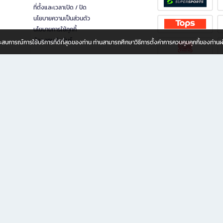
ที่ตั้งและเวลาเปิด / ปิด
นโยบายความเป็นส่วนตัว
นโยบายการใช้คุกกี้
นักลงทุนสัมพันธ์
อประสบการณ์การใช้บริการที่ดีที่สุดของท่าน ท่านสามารถศึกษาวิธีการตั้งค่าการควบคุมคุกกี้ของท่าน
ทุกวัย
ขียน ให้คุณรู้สึกเหมือนมีร้านหนังสือใกล้ฉันอยู่ในมือ ช้อปง่าย ไม่ต้องออกจากบ้าน เพราะ b2
 ชั่วโมง พร้อมโปรโมชั่นและสิทธิพิเศษมากมาย