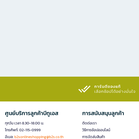
การันตีของแท้
เลือกช้อปได้อย่างมั่นใจ​
ศูนย์บริการลูกค้าบีทูเอส
การสนับสนุนลูกค้า
ทุกวัน เวลา 8.30-18.00 น.
ติดต่อเรา
โทรศัพท์: 02-115-0999
วิธีการช้อปออนไลน์
อีเมล:
b2sonlineshopping@b2s.co.th
การจัดส่งสินค้า