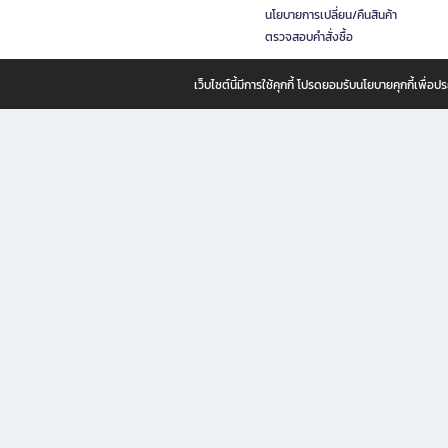
นโยบายการเปลี่ยน/คืนสินค้า
ตรวจสอบคำสั่งซื้อ
เว็บไซต์นี้มีการใช้คุกกี้ โปรดยอมรับนโยบายคุกกี้เพื่
B2S ธุรกิจในเครือ เซ็นทรัล รีเทล คอร์ปอเรชั่น จำกัด (มหาชน)
B2S Online แหล่งรวมหนังสือ เครื่องเขียน และแรงบันดาลใจสำหรับ
B2S Online คือร้านหนังสือและเครื่องเขียนออนไลน์ที่ครบครัน ตอบโจทย์คนรักการอ่านและงานเ
ทำไม B2S Online คือแหล่งช้อปปิ้งที่คุณไม่ควรพลาด
ไม่ว่าคุณจะเป็นนักเรียน นักศึกษา คนทำงาน B2S พร้อมให้คุณเลือกสินค้าคุณภาพได้ตลอด 24