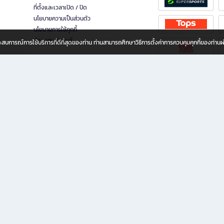
ที่ตั้งและเวลาเปิด / ปิด
นโยบายความเป็นส่วนตัว
นโยบายการใช้คุกกี้
นักลงทุนสัมพันธ์
อประสบการณ์การใช้บริการที่ดีที่สุดของท่าน ท่านสามารถศึกษาวิธีการตั้งค่าการควบคุมคุกกี้ของท่าน
ทุกวัย
ขียน ให้คุณรู้สึกเหมือนมีร้านหนังสือใกล้ฉันอยู่ในมือ ช้อปง่าย ไม่ต้องออกจากบ้าน เพราะ b2
 ชั่วโมง พร้อมโปรโมชั่นและสิทธิพิเศษมากมาย