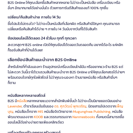
B2S Online ให้คุณเลือกซื้อสินค้าหลากหลาย ไม่ว่าจะเป็นหนังสือ เครื่องเขียน หรือ
อื่นๆ อีกมากมายได้อย่างมั่นใจ ด้วยการการันตีสินค้าของแท้ 100% ทุกชิ้น
เปลี่ยน/คืนสินค้าง่าย ภายใน 14 วัน
ซื้อไปแล้วไม่ตรงใจ? ไม่ว่าจะเป็นหนังสือที่เลือกผิด หรือสินค้ามีปัญหา คุณสามารถ
เปลี่ยนหรือคืนสินค้าได้ง่าย ๆ ภายใน 14 วันนับจากวันที่ได้รับสินค้า
ช้อปออนไลน์ได้ตลอด 24 ชั่วโมง ทุกที่ ทุกเวลา
สะดวกสุดๆ! B2S online เปิดให้คุณช้อปได้ตลอดวันตลอดคืน อยากได้อะไร แค่คลิก
ก็รอรับสินค้าที่บ้านได้เลย!
เลือกช้อปสินค้าแนะนำจาก B2S Online
สำหรับใครที่กำลังมองหา ร้านอุปกรณ์เครื่องเขียนใกล้ฉัน หรืออยากแวะร้าน B2S แต่
ไม่สะดวก วันนี้เราได้รวบรวมสินค้าแนะนำจาก B2S Online มาให้คุณเลือกสรรได้ง่ายๆ
พร้อมตอบโจทย์ทุกไลฟ์สไตล์ ไม่ว่าคุณจะมองหา ร้านขายหนังสือ หรือสินค้าอื่นๆ
ก็ตาม
หนังสือหลากหลายสไตล์
B2S มี
หนังสือ
หลากหลายแนวจากสำนักพิมพ์ชั้นนำ ไม่ว่าจะเป็นนิยายยอดนิยมอย่าง
Lavender
, ตำราเรียนเข้มข้นของ
ดร. ศุภวัฒน์ พุกเจริญ
, นิตยสารอัปเดตจาก
เพ็ญ
บุญ
, หนังสือเด็กจาก
MIS
หนังสือจิตวิทยาจาก
Mugunghwa Publishing
, หนังสือ
พัฒนาตนเองจาก
KOOB
และวรรณกรรมจาก
Nanmeebooks
ทั้งหมดนี้สามารถซื้อ
ออนไลน์ได้อย่างง่ายดายเพียงคลิกเดียว
เครื่องเขียนคู่ใจ ทุกการสร้างสรรค์