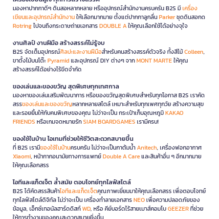
มองหาปากกาดีๆ ดินสอหลากหลาย หรืออุปกรณ์สำนักงานครบครัน B2S มี
เครื่อง
เขียนและอุปกรณ์สำนักงาน
ให้เลือกมากมาย ตั้งแต่ปากกาลูกลื่น
Parker
ชุดดินสอกด
Rotring
ไปจนถึงกระดาษถ่ายเอกสาร
DOUBLE A
ให้คุณเลือกใช้ได้อย่างจุใจ
งานศิลป์ งานฝีมือ สร้างสรรค์ไม่รู้จบ
B2S จัดเต็มอุปกรณ์
ศิลปะและงานฝีมือ
สำหรับคนสร้างสรรค์ตัวจริง ทั้งสีไม้
Colleen
,
ขาตั้งไม้บนโต๊ะ
Pyramid
และอุปกรณ์ DIY ต่างๆ จาก
MONT MARTE
ให้คุณ
สร้างสรรค์ได้อย่างไร้ขีดจำกัด
ของเล่นและของขวัญ สุดพิเศษทุกเทศกาล
มองหาของเล่นเสริมพัฒนาการ หรือของขวัญสุดพิเศษสำหรับทุกโอกาส B2S เราคัด
สรร
ของเล่นและของขวัญ
หลากหลายสไตล์ เหมาะสำหรับทุกเพศทุกวัย สร้างความสุข
และรอยยิ้มให้กับคนพิเศษของคุณ ไม่ว่าจะเป็น กระเป๋าเก็บอุณหภูมิ
KAKAO
FRIENDS
หรือเกมจดหมายรัก
SIAM BOARDGAMES
เรามีครบ!
ของใช้ในบ้าน ไอเทมที่ช่วยให้ชีวิตสะดวกสบายขึ้น
ที่ B2S เรามี
ของใช้ในบ้าน
ครบครัน ไม่ว่าจะเป็นกาต้มน้ำ
Anitech
, เครื่องฟอกอากาศ
Xiaomi
, หน้ากากอนามัยทางการแพทย์
Double A Care
และสินค้าอื่น ๆ อีกมากมาย
ให้คุณเลือกสรร
ไอทีและแก็ดเจ็ต ล้ำสมัย ตอบโจทย์ทุกไลฟ์สไตล์
B2S ได้คัดสรรสินค้า
ไอทีและแก็ดเจ็ต
คุณภาพเยี่ยมมาให้คุณเลือกสรร เพื่อตอบโจทย์
ทุกไลฟ์สไตล์ดิจิทัล ไม่ว่าจะเป็น เครื่องทำลายเอกสาร
NEO
เพื่อความปลอดภัยของ
ข้อมูล, เอ็กซ์เทอนัลฮาร์ดดิสก์
WD
, หรือ คีย์บอร์ดไร้สายเมาส์คอมโบ
GEEZER
ที่ช่วย
ให้การทำงานของคุณสะดวกสบายยิ่งขึ้น