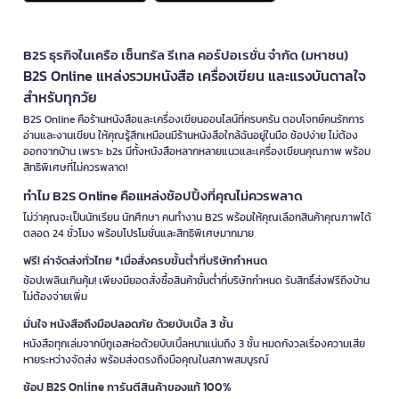
B2S ธุรกิจในเครือ เซ็นทรัล รีเทล คอร์ปอเรชั่น จำกัด (มหาชน)
B2S Online แหล่งรวมหนังสือ เครื่องเขียน และแรงบันดาลใจ
สำหรับทุกวัย
B2S Online คือร้านหนังสือและเครื่องเขียนออนไลน์ที่ครบครัน ตอบโจทย์คนรักการ
อ่านและงานเขียน ให้คุณรู้สึกเหมือนมีร้านหนังสือใกล้ฉันอยู่ในมือ ช้อปง่าย ไม่ต้อง
ออกจากบ้าน เพราะ b2s มีทั้งหนังสือหลากหลายแนวและเครื่องเขียนคุณภาพ พร้อม
สิทธิพิเศษที่ไม่ควรพลาด!
ทำไม B2S Online คือแหล่งช้อปปิ้งที่คุณไม่ควรพลาด
ไม่ว่าคุณจะเป็นนักเรียน นักศึกษา คนทำงาน B2S พร้อมให้คุณเลือกสินค้าคุณภาพได้
ตลอด 24 ชั่วโมง พร้อมโปรโมชั่นและสิทธิพิเศษมากมาย
ฟรี! ค่าจัดส่งทั่วไทย *เมื่อสั่งครบขั้นต่ำที่บริษัทกำหนด
ช้อปเพลินเกินคุ้ม! เพียงมียอดสั่งซื้อสินค้าขั้นต่ำที่บริษัทกำหนด รับสิทธิ์ส่งฟรีถึงบ้าน
ไม่ต้องจ่ายเพิ่ม
มั่นใจ หนังสือถึงมือปลอดภัย ด้วยบับเบิ้ล 3 ชั้น
หนังสือทุกเล่มจากบีทูเอสห่อด้วยบับเบิ้ลหนาแน่นถึง 3 ชั้น หมดกังวลเรื่องความเสีย
หายระหว่างจัดส่ง พร้อมส่งตรงถึงมือคุณในสภาพสมบูรณ์
ช้อป B2S Online การันตีสินค้าของแท้ 100%