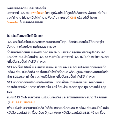
เฟอร์นิเจอร์ดีไซน์ครบฟังก์ชั่น
นอกจากนี้ B2S ยังมี
เฟอร์นิเจอร์
ครบทุกฟังก์ชันให้คุณได้เลือกสรรเพื่อตกแต่งบ้าน
และที่ทำงาน ไม่ว่าจะเป็นโต๊ะทำงานพับได้ จากแบรนด์
ONE
หรือ เก้าอี้ทำงาน
Furradec
ก็มีให้เลือกครบครัน
โปรโมชั่นและสิทธิพิเศษ
B2S จัดเต็มโปรโมชั่นและสิทธิพิเศษมากมายให้คุณเลือกช้อปออนไลน์ได้อย่างจุใจ
อัปเดตทุกเดือนกับแคมเปญลดราคาแรง
ทั้งสินค้าเครื่องเขียน หนังสือขายดี และไอเทมไลฟ์สไตล์สุดชิค พร้อมคูปองส่วนลด
และดีลพิเศษเมื่อช้อปผ่าน B2S.co.th เท่านั้น นอกจากนี้ B2S ยังใจดีส่งฟรีทั่วประเทศ
*เมื่อสั่งครบขั้นต่ำที่บริษัทกำหนด
B2S จัดเต็มโปรโมชั่นและสิทธิพิเศษเพียบ ช้อปออนไลน์ได้เลย! ลดแรงทุกเดือน ทั้ง
เครื่องเขียน หนังสือดัง ของไอเทมไลฟ์สไตล์สุดชิค พร้อมคูปองส่วนลดพิเศษเมื่อซื้อ
ผ่าน B2S.co.th เท่านั้น และส่งฟรีทั่วไทย *เมื่อสั่งครบขั้นต่ำที่บริษัทกำหนด
B2S มีทุกอย่างตอบโจทย์ทุกไลฟ์สไตล์ ไม่ว่าจะเป็นอุปกรณ์อ่านเขียน เครื่องเขียน
ของเล่นเสริมพัฒนาการ หรือเฟอร์นิเจอร์ ช้อปง่าย สะดวก ทุกที่ ทุกเวลา แค่มี App
B2S
สมัคร B2S Club รับข่าวสารโปรโมชั่นก่อนใคร และสิทธิพิเศษเฉพาะสมาชิก! คลิกเลย
สมัครสมาชิกเลย!
👉
#ร้านหนังสือ #ร้านขายหนังสือ ใกล้ฉัน #กระเป๋าใส่ดินสอ #เครื่องเขียนออนไลน์ #ซื้อ
หนังสือ ออนไลน์ #เครื่องเขียน บีทูเอส #ขาย หนังสือ ออนไลน์ #B2S #ร้านเครื่อง