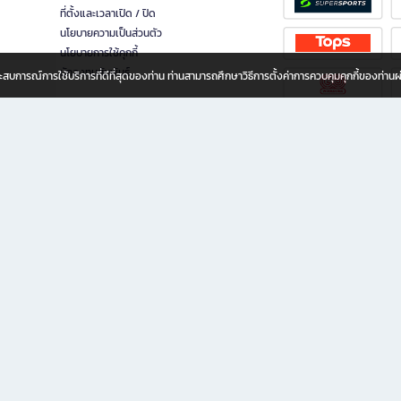
ที่ตั้งและเวลาเปิด / ปิด
นโยบายความเป็นส่วนตัว
นโยบายการใช้คุกกี้
นักลงทุนสัมพันธ์
อประสบการณ์การใช้บริการที่ดีที่สุดของท่าน ท่านสามารถศึกษาวิธีการตั้งค่าการควบคุมคุกกี้ของท่าน
ทุกวัย
ขียน ให้คุณรู้สึกเหมือนมีร้านหนังสือใกล้ฉันอยู่ในมือ ช้อปง่าย ไม่ต้องออกจากบ้าน เพราะ b2
 ชั่วโมง พร้อมโปรโมชั่นและสิทธิพิเศษมากมาย