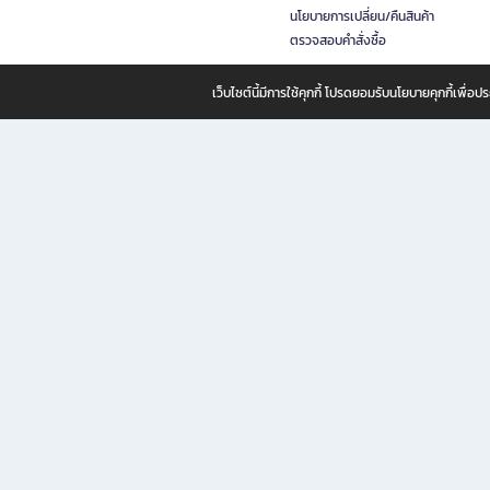
นโยบายการเปลี่ยน/คืนสินค้า
ตรวจสอบคำสั่งซื้อ
เว็บไซต์นี้มีการใช้คุกกี้ โปรดยอมรับนโยบายคุกกี้เพื่
B2S ธุรกิจในเครือ เซ็นทรัล รีเทล คอร์ปอเรชั่น จำกัด (มหาชน)
B2S Online แหล่งรวมหนังสือ เครื่องเขียน และแรงบันดาลใจสำหรับ
B2S Online คือร้านหนังสือและเครื่องเขียนออนไลน์ที่ครบครัน ตอบโจทย์คนรักการอ่านและงานเ
ทำไม B2S Online คือแหล่งช้อปปิ้งที่คุณไม่ควรพลาด
ไม่ว่าคุณจะเป็นนักเรียน นักศึกษา คนทำงาน B2S พร้อมให้คุณเลือกสินค้าคุณภาพได้ตลอด 24