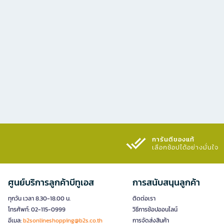
การันตีของแท้
เลือกช้อปได้อย่างมั่นใจ​
ศูนย์บริการลูกค้าบีทูเอส
การสนับสนุนลูกค้า
ทุกวัน เวลา 8.30-18.00 น.
ติดต่อเรา
โทรศัพท์: 02-115-0999
วิธีการช้อปออนไลน์
อีเมล:
b2sonlineshopping@b2s.co.th
การจัดส่งสินค้า