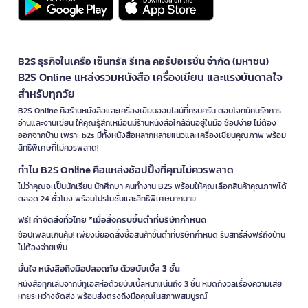
B2S ธุรกิจในเครือ เซ็นทรัล รีเทล คอร์ปอเรชั่น จำกัด (มหาชน)
B2S Online แหล่งรวมหนังสือ เครื่องเขียน และแรงบันดาลใจ
สำหรับทุกวัย
B2S Online คือร้านหนังสือและเครื่องเขียนออนไลน์ที่ครบครัน ตอบโจทย์คนรักการ
อ่านและงานเขียน ให้คุณรู้สึกเหมือนมีร้านหนังสือใกล้ฉันอยู่ในมือ ช้อปง่าย ไม่ต้อง
ออกจากบ้าน เพราะ b2s มีทั้งหนังสือหลากหลายแนวและเครื่องเขียนคุณภาพ พร้อม
สิทธิพิเศษที่ไม่ควรพลาด!
ทำไม B2S Online คือแหล่งช้อปปิ้งที่คุณไม่ควรพลาด
ไม่ว่าคุณจะเป็นนักเรียน นักศึกษา คนทำงาน B2S พร้อมให้คุณเลือกสินค้าคุณภาพได้
ตลอด 24 ชั่วโมง พร้อมโปรโมชั่นและสิทธิพิเศษมากมาย
ฟรี! ค่าจัดส่งทั่วไทย *เมื่อสั่งครบขั้นต่ำที่บริษัทกำหนด
ช้อปเพลินเกินคุ้ม! เพียงมียอดสั่งซื้อสินค้าขั้นต่ำที่บริษัทกำหนด รับสิทธิ์ส่งฟรีถึงบ้าน
ไม่ต้องจ่ายเพิ่ม
มั่นใจ หนังสือถึงมือปลอดภัย ด้วยบับเบิ้ล 3 ชั้น
หนังสือทุกเล่มจากบีทูเอสห่อด้วยบับเบิ้ลหนาแน่นถึง 3 ชั้น หมดกังวลเรื่องความเสีย
หายระหว่างจัดส่ง พร้อมส่งตรงถึงมือคุณในสภาพสมบูรณ์