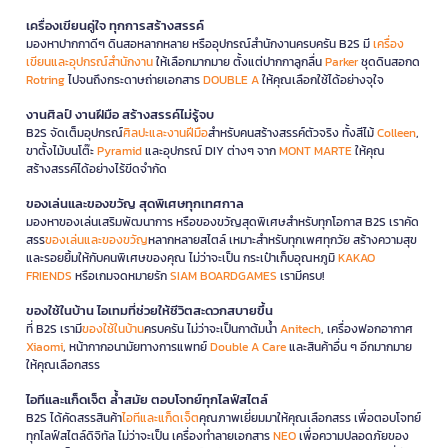
เครื่องเขียนคู่ใจ ทุกการสร้างสรรค์
มองหาปากกาดีๆ ดินสอหลากหลาย หรืออุปกรณ์สำนักงานครบครัน B2S มี
เครื่อง
เขียนและอุปกรณ์สำนักงาน
ให้เลือกมากมาย ตั้งแต่ปากกาลูกลื่น
Parker
ชุดดินสอกด
Rotring
ไปจนถึงกระดาษถ่ายเอกสาร
DOUBLE A
ให้คุณเลือกใช้ได้อย่างจุใจ
งานศิลป์ งานฝีมือ สร้างสรรค์ไม่รู้จบ
B2S จัดเต็มอุปกรณ์
ศิลปะและงานฝีมือ
สำหรับคนสร้างสรรค์ตัวจริง ทั้งสีไม้
Colleen
,
ขาตั้งไม้บนโต๊ะ
Pyramid
และอุปกรณ์ DIY ต่างๆ จาก
MONT MARTE
ให้คุณ
สร้างสรรค์ได้อย่างไร้ขีดจำกัด
ของเล่นและของขวัญ สุดพิเศษทุกเทศกาล
มองหาของเล่นเสริมพัฒนาการ หรือของขวัญสุดพิเศษสำหรับทุกโอกาส B2S เราคัด
สรร
ของเล่นและของขวัญ
หลากหลายสไตล์ เหมาะสำหรับทุกเพศทุกวัย สร้างความสุข
และรอยยิ้มให้กับคนพิเศษของคุณ ไม่ว่าจะเป็น กระเป๋าเก็บอุณหภูมิ
KAKAO
FRIENDS
หรือเกมจดหมายรัก
SIAM BOARDGAMES
เรามีครบ!
ของใช้ในบ้าน ไอเทมที่ช่วยให้ชีวิตสะดวกสบายขึ้น
ที่ B2S เรามี
ของใช้ในบ้าน
ครบครัน ไม่ว่าจะเป็นกาต้มน้ำ
Anitech
, เครื่องฟอกอากาศ
Xiaomi
, หน้ากากอนามัยทางการแพทย์
Double A Care
และสินค้าอื่น ๆ อีกมากมาย
ให้คุณเลือกสรร
ไอทีและแก็ดเจ็ต ล้ำสมัย ตอบโจทย์ทุกไลฟ์สไตล์
B2S ได้คัดสรรสินค้า
ไอทีและแก็ดเจ็ต
คุณภาพเยี่ยมมาให้คุณเลือกสรร เพื่อตอบโจทย์
ทุกไลฟ์สไตล์ดิจิทัล ไม่ว่าจะเป็น เครื่องทำลายเอกสาร
NEO
เพื่อความปลอดภัยของ