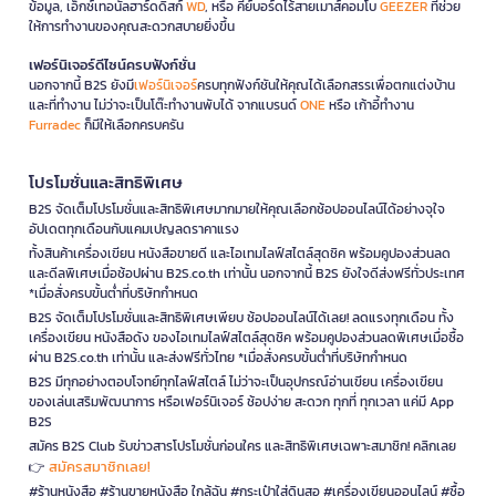
ข้อมูล, เอ็กซ์เทอนัลฮาร์ดดิสก์
WD
, หรือ คีย์บอร์ดไร้สายเมาส์คอมโบ
GEEZER
ที่ช่วย
ให้การทำงานของคุณสะดวกสบายยิ่งขึ้น
เฟอร์นิเจอร์ดีไซน์ครบฟังก์ชั่น
นอกจากนี้ B2S ยังมี
เฟอร์นิเจอร์
ครบทุกฟังก์ชันให้คุณได้เลือกสรรเพื่อตกแต่งบ้าน
และที่ทำงาน ไม่ว่าจะเป็นโต๊ะทำงานพับได้ จากแบรนด์
ONE
หรือ เก้าอี้ทำงาน
Furradec
ก็มีให้เลือกครบครัน
โปรโมชั่นและสิทธิพิเศษ
B2S จัดเต็มโปรโมชั่นและสิทธิพิเศษมากมายให้คุณเลือกช้อปออนไลน์ได้อย่างจุใจ
อัปเดตทุกเดือนกับแคมเปญลดราคาแรง
ทั้งสินค้าเครื่องเขียน หนังสือขายดี และไอเทมไลฟ์สไตล์สุดชิค พร้อมคูปองส่วนลด
และดีลพิเศษเมื่อช้อปผ่าน B2S.co.th เท่านั้น นอกจากนี้ B2S ยังใจดีส่งฟรีทั่วประเทศ
*เมื่อสั่งครบขั้นต่ำที่บริษัทกำหนด
B2S จัดเต็มโปรโมชั่นและสิทธิพิเศษเพียบ ช้อปออนไลน์ได้เลย! ลดแรงทุกเดือน ทั้ง
เครื่องเขียน หนังสือดัง ของไอเทมไลฟ์สไตล์สุดชิค พร้อมคูปองส่วนลดพิเศษเมื่อซื้อ
ผ่าน B2S.co.th เท่านั้น และส่งฟรีทั่วไทย *เมื่อสั่งครบขั้นต่ำที่บริษัทกำหนด
B2S มีทุกอย่างตอบโจทย์ทุกไลฟ์สไตล์ ไม่ว่าจะเป็นอุปกรณ์อ่านเขียน เครื่องเขียน
ของเล่นเสริมพัฒนาการ หรือเฟอร์นิเจอร์ ช้อปง่าย สะดวก ทุกที่ ทุกเวลา แค่มี App
B2S
สมัคร B2S Club รับข่าวสารโปรโมชั่นก่อนใคร และสิทธิพิเศษเฉพาะสมาชิก! คลิกเลย
สมัครสมาชิกเลย!
👉
#ร้านหนังสือ #ร้านขายหนังสือ ใกล้ฉัน #กระเป๋าใส่ดินสอ #เครื่องเขียนออนไลน์ #ซื้อ