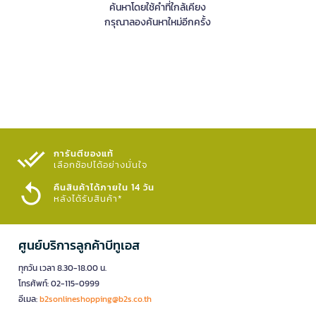
ค้นหาโดยใช้คำที่ใกล้เคียง
กรุณาลองค้นหาใหม่อีกครั้ง
การันตีของแท้
เลือกช้อปได้อย่างมั่นใจ​
คืนสินค้าได้ภายใน 14 วัน
หลังได้รับสินค้า*
ศูนย์บริการลูกค้าบีทูเอส
ทุกวัน เวลา 8.30-18.00 น.
โทรศัพท์: 02-115-0999
อีเมล:
b2sonlineshopping@b2s.co.th