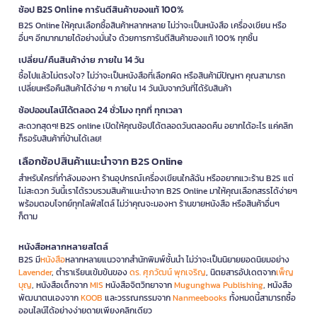
ช้อป B2S Online การันตีสินค้าของแท้ 100%
B2S Online ให้คุณเลือกซื้อสินค้าหลากหลาย ไม่ว่าจะเป็นหนังสือ เครื่องเขียน หรือ
อื่นๆ อีกมากมายได้อย่างมั่นใจ ด้วยการการันตีสินค้าของแท้ 100% ทุกชิ้น
เปลี่ยน/คืนสินค้าง่าย ภายใน 14 วัน
ซื้อไปแล้วไม่ตรงใจ? ไม่ว่าจะเป็นหนังสือที่เลือกผิด หรือสินค้ามีปัญหา คุณสามารถ
เปลี่ยนหรือคืนสินค้าได้ง่าย ๆ ภายใน 14 วันนับจากวันที่ได้รับสินค้า
ช้อปออนไลน์ได้ตลอด 24 ชั่วโมง ทุกที่ ทุกเวลา
สะดวกสุดๆ! B2S online เปิดให้คุณช้อปได้ตลอดวันตลอดคืน อยากได้อะไร แค่คลิก
ก็รอรับสินค้าที่บ้านได้เลย!
เลือกช้อปสินค้าแนะนำจาก B2S Online
สำหรับใครที่กำลังมองหา ร้านอุปกรณ์เครื่องเขียนใกล้ฉัน หรืออยากแวะร้าน B2S แต่
ไม่สะดวก วันนี้เราได้รวบรวมสินค้าแนะนำจาก B2S Online มาให้คุณเลือกสรรได้ง่ายๆ
พร้อมตอบโจทย์ทุกไลฟ์สไตล์ ไม่ว่าคุณจะมองหา ร้านขายหนังสือ หรือสินค้าอื่นๆ
ก็ตาม
หนังสือหลากหลายสไตล์
B2S มี
หนังสือ
หลากหลายแนวจากสำนักพิมพ์ชั้นนำ ไม่ว่าจะเป็นนิยายยอดนิยมอย่าง
Lavender
, ตำราเรียนเข้มข้นของ
ดร. ศุภวัฒน์ พุกเจริญ
, นิตยสารอัปเดตจาก
เพ็ญ
บุญ
, หนังสือเด็กจาก
MIS
หนังสือจิตวิทยาจาก
Mugunghwa Publishing
, หนังสือ
พัฒนาตนเองจาก
KOOB
และวรรณกรรมจาก
Nanmeebooks
ทั้งหมดนี้สามารถซื้อ
ออนไลน์ได้อย่างง่ายดายเพียงคลิกเดียว