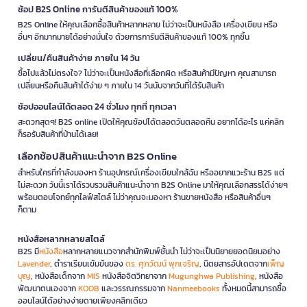
ช้อป B2S Online การันตีสินค้าของแท้ 100%
B2S Online ให้คุณเลือกซื้อสินค้าหลากหลาย ไม่ว่าจะเป็นหนังสือ เครื่องเขียน หรือ
อื่นๆ อีกมากมายได้อย่างมั่นใจ ด้วยการการันตีสินค้าของแท้ 100% ทุกชิ้น
เปลี่ยน/คืนสินค้าง่าย ภายใน 14 วัน
ซื้อไปแล้วไม่ตรงใจ? ไม่ว่าจะเป็นหนังสือที่เลือกผิด หรือสินค้ามีปัญหา คุณสามารถ
เปลี่ยนหรือคืนสินค้าได้ง่าย ๆ ภายใน 14 วันนับจากวันที่ได้รับสินค้า
ช้อปออนไลน์ได้ตลอด 24 ชั่วโมง ทุกที่ ทุกเวลา
สะดวกสุดๆ! B2S online เปิดให้คุณช้อปได้ตลอดวันตลอดคืน อยากได้อะไร แค่คลิก
ก็รอรับสินค้าที่บ้านได้เลย!
เลือกช้อปสินค้าแนะนำจาก B2S Online
สำหรับใครที่กำลังมองหา ร้านอุปกรณ์เครื่องเขียนใกล้ฉัน หรืออยากแวะร้าน B2S แต่
ไม่สะดวก วันนี้เราได้รวบรวมสินค้าแนะนำจาก B2S Online มาให้คุณเลือกสรรได้ง่ายๆ
พร้อมตอบโจทย์ทุกไลฟ์สไตล์ ไม่ว่าคุณจะมองหา ร้านขายหนังสือ หรือสินค้าอื่นๆ
ก็ตาม
หนังสือหลากหลายสไตล์
B2S มี
หนังสือ
หลากหลายแนวจากสำนักพิมพ์ชั้นนำ ไม่ว่าจะเป็นนิยายยอดนิยมอย่าง
Lavender
, ตำราเรียนเข้มข้นของ
ดร. ศุภวัฒน์ พุกเจริญ
, นิตยสารอัปเดตจาก
เพ็ญ
บุญ
, หนังสือเด็กจาก
MIS
หนังสือจิตวิทยาจาก
Mugunghwa Publishing
, หนังสือ
พัฒนาตนเองจาก
KOOB
และวรรณกรรมจาก
Nanmeebooks
ทั้งหมดนี้สามารถซื้อ
ออนไลน์ได้อย่างง่ายดายเพียงคลิกเดียว