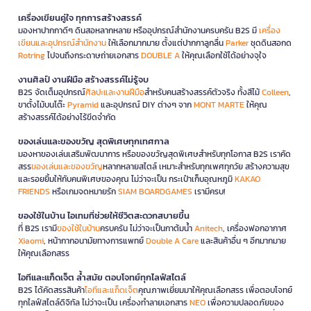
เครื่องเขียนคู่ใจ ทุกการสร้างสรรค์
มองหาปากกาดีๆ ดินสอหลากหลาย หรืออุปกรณ์สำนักงานครบครัน B2S มี
เครื่อง
เขียนและอุปกรณ์สำนักงาน
ให้เลือกมากมาย ตั้งแต่ปากกาลูกลื่น
Parker
ชุดดินสอกด
Rotring
ไปจนถึงกระดาษถ่ายเอกสาร
DOUBLE A
ให้คุณเลือกใช้ได้อย่างจุใจ
งานศิลป์ งานฝีมือ สร้างสรรค์ไม่รู้จบ
B2S จัดเต็มอุปกรณ์
ศิลปะและงานฝีมือ
สำหรับคนสร้างสรรค์ตัวจริง ทั้งสีไม้
Colleen
,
ขาตั้งไม้บนโต๊ะ
Pyramid
และอุปกรณ์ DIY ต่างๆ จาก
MONT MARTE
ให้คุณ
สร้างสรรค์ได้อย่างไร้ขีดจำกัด
ของเล่นและของขวัญ สุดพิเศษทุกเทศกาล
มองหาของเล่นเสริมพัฒนาการ หรือของขวัญสุดพิเศษสำหรับทุกโอกาส B2S เราคัด
สรร
ของเล่นและของขวัญ
หลากหลายสไตล์ เหมาะสำหรับทุกเพศทุกวัย สร้างความสุข
และรอยยิ้มให้กับคนพิเศษของคุณ ไม่ว่าจะเป็น กระเป๋าเก็บอุณหภูมิ
KAKAO
FRIENDS
หรือเกมจดหมายรัก
SIAM BOARDGAMES
เรามีครบ!
ของใช้ในบ้าน ไอเทมที่ช่วยให้ชีวิตสะดวกสบายขึ้น
ที่ B2S เรามี
ของใช้ในบ้าน
ครบครัน ไม่ว่าจะเป็นกาต้มน้ำ
Anitech
, เครื่องฟอกอากาศ
Xiaomi
, หน้ากากอนามัยทางการแพทย์
Double A Care
และสินค้าอื่น ๆ อีกมากมาย
ให้คุณเลือกสรร
ไอทีและแก็ดเจ็ต ล้ำสมัย ตอบโจทย์ทุกไลฟ์สไตล์
B2S ได้คัดสรรสินค้า
ไอทีและแก็ดเจ็ต
คุณภาพเยี่ยมมาให้คุณเลือกสรร เพื่อตอบโจทย์
ทุกไลฟ์สไตล์ดิจิทัล ไม่ว่าจะเป็น เครื่องทำลายเอกสาร
NEO
เพื่อความปลอดภัยของ