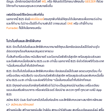
ข้อมูล, เอ็กซ์เทอนัลฮาร์ดดิสก์
WD
, หรือ คีย์บอร์ดไร้สายเมาส์คอมโบ
GEEZER
ที่ช่วย
ให้การทำงานของคุณสะดวกสบายยิ่งขึ้น
เฟอร์นิเจอร์ดีไซน์ครบฟังก์ชั่น
นอกจากนี้ B2S ยังมี
เฟอร์นิเจอร์
ครบทุกฟังก์ชันให้คุณได้เลือกสรรเพื่อตกแต่งบ้าน
และที่ทำงาน ไม่ว่าจะเป็นโต๊ะทำงานพับได้ จากแบรนด์
ONE
หรือ เก้าอี้ทำงาน
Furradec
ก็มีให้เลือกครบครัน
โปรโมชั่นและสิทธิพิเศษ
B2S จัดเต็มโปรโมชั่นและสิทธิพิเศษมากมายให้คุณเลือกช้อปออนไลน์ได้อย่างจุใจ
อัปเดตทุกเดือนกับแคมเปญลดราคาแรง
ทั้งสินค้าเครื่องเขียน หนังสือขายดี และไอเทมไลฟ์สไตล์สุดชิค พร้อมคูปองส่วนลด
และดีลพิเศษเมื่อช้อปผ่าน B2S.co.th เท่านั้น นอกจากนี้ B2S ยังใจดีส่งฟรีทั่วประเทศ
*เมื่อสั่งครบขั้นต่ำที่บริษัทกำหนด
B2S จัดเต็มโปรโมชั่นและสิทธิพิเศษเพียบ ช้อปออนไลน์ได้เลย! ลดแรงทุกเดือน ทั้ง
เครื่องเขียน หนังสือดัง ของไอเทมไลฟ์สไตล์สุดชิค พร้อมคูปองส่วนลดพิเศษเมื่อซื้อ
ผ่าน B2S.co.th เท่านั้น และส่งฟรีทั่วไทย *เมื่อสั่งครบขั้นต่ำที่บริษัทกำหนด
B2S มีทุกอย่างตอบโจทย์ทุกไลฟ์สไตล์ ไม่ว่าจะเป็นอุปกรณ์อ่านเขียน เครื่องเขียน
ของเล่นเสริมพัฒนาการ หรือเฟอร์นิเจอร์ ช้อปง่าย สะดวก ทุกที่ ทุกเวลา แค่มี App
B2S
สมัคร B2S Club รับข่าวสารโปรโมชั่นก่อนใคร และสิทธิพิเศษเฉพาะสมาชิก! คลิกเลย
สมัครสมาชิกเลย!
👉
#ร้านหนังสือ #ร้านขายหนังสือ ใกล้ฉัน #กระเป๋าใส่ดินสอ #เครื่องเขียนออนไลน์ #ซื้อ