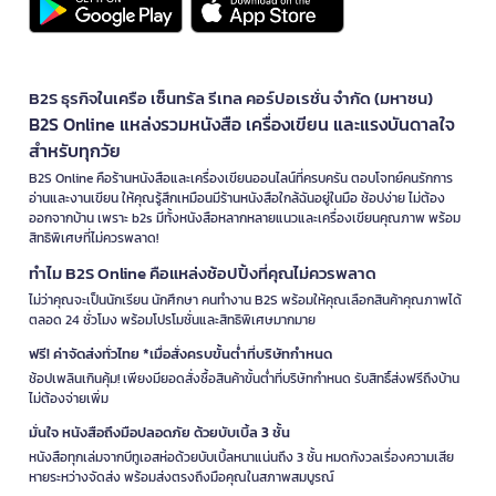
B2S ธุรกิจในเครือ เซ็นทรัล รีเทล คอร์ปอเรชั่น จำกัด (มหาชน)
B2S Online แหล่งรวมหนังสือ เครื่องเขียน และแรงบันดาลใจ
สำหรับทุกวัย
B2S Online คือร้านหนังสือและเครื่องเขียนออนไลน์ที่ครบครัน ตอบโจทย์คนรักการ
อ่านและงานเขียน ให้คุณรู้สึกเหมือนมีร้านหนังสือใกล้ฉันอยู่ในมือ ช้อปง่าย ไม่ต้อง
ออกจากบ้าน เพราะ b2s มีทั้งหนังสือหลากหลายแนวและเครื่องเขียนคุณภาพ พร้อม
สิทธิพิเศษที่ไม่ควรพลาด!
ทำไม B2S Online คือแหล่งช้อปปิ้งที่คุณไม่ควรพลาด
ไม่ว่าคุณจะเป็นนักเรียน นักศึกษา คนทำงาน B2S พร้อมให้คุณเลือกสินค้าคุณภาพได้
ตลอด 24 ชั่วโมง พร้อมโปรโมชั่นและสิทธิพิเศษมากมาย
ฟรี! ค่าจัดส่งทั่วไทย *เมื่อสั่งครบขั้นต่ำที่บริษัทกำหนด
ช้อปเพลินเกินคุ้ม! เพียงมียอดสั่งซื้อสินค้าขั้นต่ำที่บริษัทกำหนด รับสิทธิ์ส่งฟรีถึงบ้าน
ไม่ต้องจ่ายเพิ่ม
มั่นใจ หนังสือถึงมือปลอดภัย ด้วยบับเบิ้ล 3 ชั้น
หนังสือทุกเล่มจากบีทูเอสห่อด้วยบับเบิ้ลหนาแน่นถึง 3 ชั้น หมดกังวลเรื่องความเสีย
หายระหว่างจัดส่ง พร้อมส่งตรงถึงมือคุณในสภาพสมบูรณ์