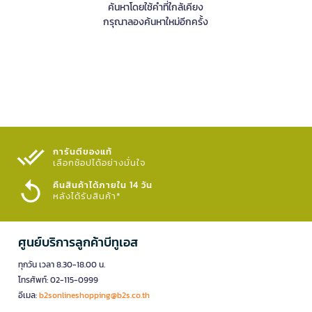
ค้นหาโดยใช้คำที่ใกล้เคียง
กรุณาลองค้นหาใหม่อีกครั้ง
การันตีของแท้
เลือกช้อปได้อย่างมั่นใจ​
คืนสินค้าได้ภายใน 14 วัน
หลังได้รับสินค้า*
ศูนย์บริการลูกค้าบีทูเอส
ทุกวัน เวลา 8.30-18.00 น.
โทรศัพท์: 02-115-0999
อีเมล:
b2sonlineshopping@b2s.co.th