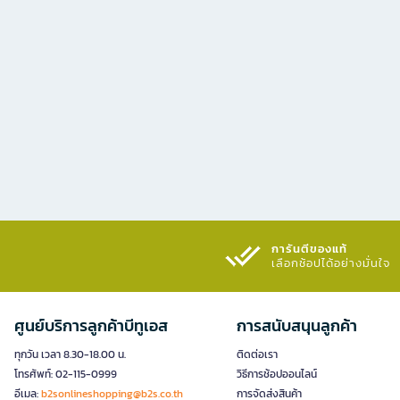
การันตีของแท้
เลือกช้อปได้อย่างมั่นใจ​
ศูนย์บริการลูกค้าบีทูเอส
การสนับสนุนลูกค้า
ทุกวัน เวลา 8.30-18.00 น.
ติดต่อเรา
โทรศัพท์: 02-115-0999
วิธีการช้อปออนไลน์
อีเมล:
b2sonlineshopping@b2s.co.th
การจัดส่งสินค้า