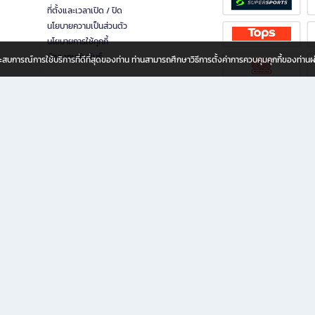
ที่ตั้งและเวลาเปิด / ปิด
นโยบายความเป็นส่วนตัว
นโยบายการใช้คุกกี้
นักลงทุนสัมพันธ์
อประสบการณ์การใช้บริการที่ดีที่สุดของท่าน ท่านสามารถศึกษาวิธีการตั้งค่าการควบคุมคุกกี้ของท่าน
ทุกวัย
ขียน ให้คุณรู้สึกเหมือนมีร้านหนังสือใกล้ฉันอยู่ในมือ ช้อปง่าย ไม่ต้องออกจากบ้าน เพราะ b2
 ชั่วโมง พร้อมโปรโมชั่นและสิทธิพิเศษมากมาย