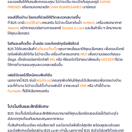
และรอยยิ้มให้กับคนพิเศษของคุณ ไม่ว่าจะเป็น กระเป๋าเก็บอุณหภูมิ
KAKAO
FRIENDS
หรือเกมจดหมายรัก
SIAM BOARDGAMES
เรามีครบ!
ของใช้ในบ้าน ไอเทมที่ช่วยให้ชีวิตสะดวกสบายขึ้น
ที่ B2S เรามี
ของใช้ในบ้าน
ครบครัน ไม่ว่าจะเป็นกาต้มน้ำ
Anitech
, เครื่องฟอกอากาศ
Xiaomi
, หน้ากากอนามัยทางการแพทย์
Double A Care
และสินค้าอื่น ๆ อีกมากมาย
ให้คุณเลือกสรร
ไอทีและแก็ดเจ็ต ล้ำสมัย ตอบโจทย์ทุกไลฟ์สไตล์
B2S ได้คัดสรรสินค้า
ไอทีและแก็ดเจ็ต
คุณภาพเยี่ยมมาให้คุณเลือกสรร เพื่อตอบโจทย์
ทุกไลฟ์สไตล์ดิจิทัล ไม่ว่าจะเป็น เครื่องทำลายเอกสาร
NEO
เพื่อความปลอดภัยของ
ข้อมูล, เอ็กซ์เทอนัลฮาร์ดดิสก์
WD
, หรือ คีย์บอร์ดไร้สายเมาส์คอมโบ
GEEZER
ที่ช่วย
ให้การทำงานของคุณสะดวกสบายยิ่งขึ้น
เฟอร์นิเจอร์ดีไซน์ครบฟังก์ชั่น
นอกจากนี้ B2S ยังมี
เฟอร์นิเจอร์
ครบทุกฟังก์ชันให้คุณได้เลือกสรรเพื่อตกแต่งบ้าน
และที่ทำงาน ไม่ว่าจะเป็นโต๊ะทำงานพับได้ จากแบรนด์
ONE
หรือ เก้าอี้ทำงาน
Furradec
ก็มีให้เลือกครบครัน
โปรโมชั่นและสิทธิพิเศษ
B2S จัดเต็มโปรโมชั่นและสิทธิพิเศษมากมายให้คุณเลือกช้อปออนไลน์ได้อย่างจุใจ
อัปเดตทุกเดือนกับแคมเปญลดราคาแรง
ทั้งสินค้าเครื่องเขียน หนังสือขายดี และไอเทมไลฟ์สไตล์สุดชิค พร้อมคูปองส่วนลด
และดีลพิเศษเมื่อช้อปผ่าน B2S.co.th เท่านั้น นอกจากนี้ B2S ยังใจดีส่งฟรีทั่วประเทศ