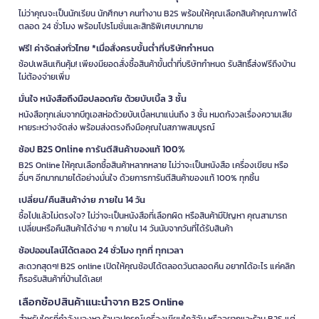
ไม่ว่าคุณจะเป็นนักเรียน นักศึกษา คนทำงาน B2S พร้อมให้คุณเลือกสินค้าคุณภาพได้
ตลอด 24 ชั่วโมง พร้อมโปรโมชั่นและสิทธิพิเศษมากมาย
ฟรี! ค่าจัดส่งทั่วไทย *เมื่อสั่งครบขั้นต่ำที่บริษัทกำหนด
ช้อปเพลินเกินคุ้ม! เพียงมียอดสั่งซื้อสินค้าขั้นต่ำที่บริษัทกำหนด รับสิทธิ์ส่งฟรีถึงบ้าน
ไม่ต้องจ่ายเพิ่ม
มั่นใจ หนังสือถึงมือปลอดภัย ด้วยบับเบิ้ล 3 ชั้น
หนังสือทุกเล่มจากบีทูเอสห่อด้วยบับเบิ้ลหนาแน่นถึง 3 ชั้น หมดกังวลเรื่องความเสีย
หายระหว่างจัดส่ง พร้อมส่งตรงถึงมือคุณในสภาพสมบูรณ์
ช้อป B2S Online การันตีสินค้าของแท้ 100%
B2S Online ให้คุณเลือกซื้อสินค้าหลากหลาย ไม่ว่าจะเป็นหนังสือ เครื่องเขียน หรือ
อื่นๆ อีกมากมายได้อย่างมั่นใจ ด้วยการการันตีสินค้าของแท้ 100% ทุกชิ้น
เปลี่ยน/คืนสินค้าง่าย ภายใน 14 วัน
ซื้อไปแล้วไม่ตรงใจ? ไม่ว่าจะเป็นหนังสือที่เลือกผิด หรือสินค้ามีปัญหา คุณสามารถ
เปลี่ยนหรือคืนสินค้าได้ง่าย ๆ ภายใน 14 วันนับจากวันที่ได้รับสินค้า
ช้อปออนไลน์ได้ตลอด 24 ชั่วโมง ทุกที่ ทุกเวลา
สะดวกสุดๆ! B2S online เปิดให้คุณช้อปได้ตลอดวันตลอดคืน อยากได้อะไร แค่คลิก
ก็รอรับสินค้าที่บ้านได้เลย!
เลือกช้อปสินค้าแนะนำจาก B2S Online
สำหรับใครที่กำลังมองหา ร้านอุปกรณ์เครื่องเขียนใกล้ฉัน หรืออยากแวะร้าน B2S แต่