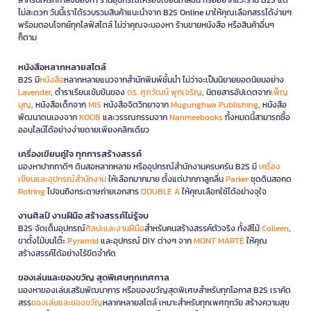
ไม่สะดวก วันนี้เราได้รวบรวมสินค้าแนะนำจาก B2S Online มาให้คุณเลือกสรรได้ง่ายๆ
พร้อมตอบโจทย์ทุกไลฟ์สไตล์ ไม่ว่าคุณจะมองหา ร้านขายหนังสือ หรือสินค้าอื่นๆ
ก็ตาม
หนังสือหลากหลายสไตล์
B2S มี
หนังสือ
หลากหลายแนวจากสำนักพิมพ์ชั้นนำ ไม่ว่าจะเป็นนิยายยอดนิยมอย่าง
Lavender
, ตำราเรียนเข้มข้นของ
ดร. ศุภวัฒน์ พุกเจริญ
, นิตยสารอัปเดตจาก
เพ็ญ
บุญ
, หนังสือเด็กจาก
MIS
หนังสือจิตวิทยาจาก
Mugunghwa Publishing
, หนังสือ
พัฒนาตนเองจาก
KOOB
และวรรณกรรมจาก
Nanmeebooks
ทั้งหมดนี้สามารถซื้อ
ออนไลน์ได้อย่างง่ายดายเพียงคลิกเดียว
เครื่องเขียนคู่ใจ ทุกการสร้างสรรค์
มองหาปากกาดีๆ ดินสอหลากหลาย หรืออุปกรณ์สำนักงานครบครัน B2S มี
เครื่อง
เขียนและอุปกรณ์สำนักงาน
ให้เลือกมากมาย ตั้งแต่ปากกาลูกลื่น
Parker
ชุดดินสอกด
Rotring
ไปจนถึงกระดาษถ่ายเอกสาร
DOUBLE A
ให้คุณเลือกใช้ได้อย่างจุใจ
งานศิลป์ งานฝีมือ สร้างสรรค์ไม่รู้จบ
B2S จัดเต็มอุปกรณ์
ศิลปะและงานฝีมือ
สำหรับคนสร้างสรรค์ตัวจริง ทั้งสีไม้
Colleen
,
ขาตั้งไม้บนโต๊ะ
Pyramid
และอุปกรณ์ DIY ต่างๆ จาก
MONT MARTE
ให้คุณ
สร้างสรรค์ได้อย่างไร้ขีดจำกัด
ของเล่นและของขวัญ สุดพิเศษทุกเทศกาล
มองหาของเล่นเสริมพัฒนาการ หรือของขวัญสุดพิเศษสำหรับทุกโอกาส B2S เราคัด
สรร
ของเล่นและของขวัญ
หลากหลายสไตล์ เหมาะสำหรับทุกเพศทุกวัย สร้างความสุข