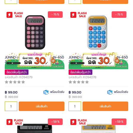
FLASH
FLASH
- 75 %
- 75 %
SALE
SALE
JUNNO เครื่องคิดเลข 12 หลัก รุ่น JN-650
JUNNO เครื่องคิดเลข 12 หลัก รุ่น JN-650
สี Black & Pink
สี Robot
ช้อปเพิ่มคุ้มกว่า
ช้อปเพิ่มคุ้มกว่า
รหัสสินค้า K094079
รหัสสินค้า K094078
฿ 99.00
พร้อมจัดส่ง
฿ 99.00
พร้อมจัดส่ง
฿
฿
390.00
390.00
เพิ่มสินค้า
เพิ่มสินค้า
FLASH
FLASH
- 59 %
- 59 %
SALE
SALE