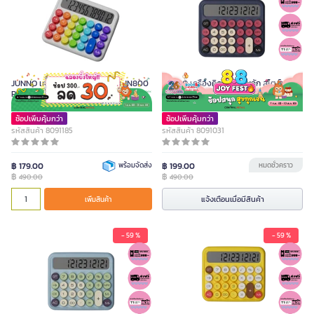
JUNNO เครื่องคิดเลข 12 หลัก รุ่น JN800
JUNNO เครื่องคิดเลข 12 หลัก สไตล์เรโทร
PRIDE คละสี
รุ่น JN800 สีดำ KIKI BLACK
ช้อปเพิ่มคุ้มกว่า
ช้อปเพิ่มคุ้มกว่า
รหัสสินค้า 8091185
รหัสสินค้า 8091031
฿ 179.00
พร้อมจัดส่ง
฿ 199.00
หมดชั่วคราว
฿
฿
490.00
490.00
แจ้งเตือนเมื่อมีสินค้า
เพิ่มสินค้า
- 59 %
- 59 %